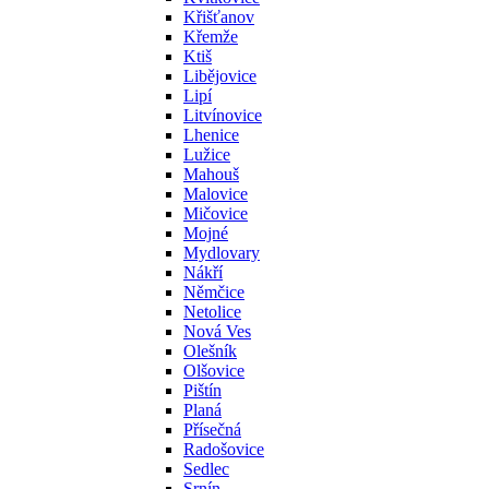
Křišťanov
Křemže
Ktiš
Libějovice
Lipí
Litvínovice
Lhenice
Lužice
Mahouš
Malovice
Mičovice
Mojné
Mydlovary
Nákří
Němčice
Netolice
Nová Ves
Olešník
Olšovice
Pištín
Planá
Přísečná
Radošovice
Sedlec
Srnín