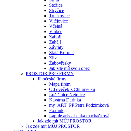
Stožice
Strýčice
Truskovice
Vitějovice
Včelná
Vrábče
Záboří
Zahájí
Závraty
Zlatá Koruna
Zliv
Žabovřesky
Jak zde mít svou obec
PROSTOR PRO FIRMY
Jihočeské firmy
Mapa firem
Od oveček z Chlumečku
Lučištnice Netolice
Kavárna Darinka
my_ART_PP Petra Podzimková
Fox ink
Lapule arts - Lenka macháčková
Jak zde mít MŮJ PROSTOR
Jak zde mít MŮJ PROSTOR