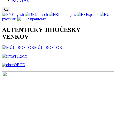
KONTAKT
CZ
English
Deutsch
Le français
Espanol
русский
Українська
AUTENTICKÝ JIHOČESKÝ
VENKOV
MŮJ PROSTOR
FIRMY
OBCE