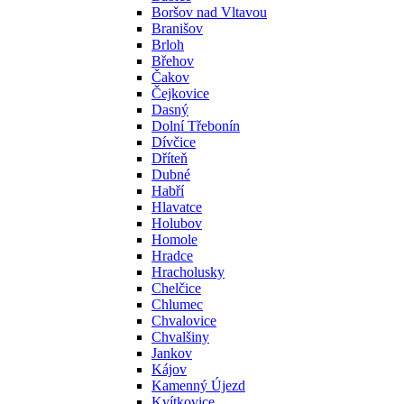
Boršov nad Vltavou
Branišov
Brloh
Břehov
Čakov
Čejkovice
Dasný
Dolní Třebonín
Dívčice
Dříteň
Dubné
Habří
Hlavatce
Holubov
Homole
Hradce
Hracholusky
Chelčice
Chlumec
Chvalovice
Chvalšiny
Jankov
Kájov
Kamenný Újezd
Kvítkovice