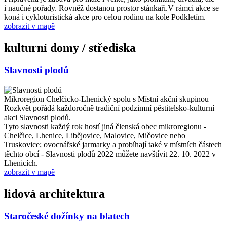
i naučné pořady. Rovněž dostanou prostor stánkaři.V rámci akce se
koná i cykloturistická akce pro celou rodinu na kole Podkletím.
zobrazit v mapě
kulturní domy / střediska
Slavnosti plodů
Mikroregion Chelčicko-Lhenický spolu s Místní akční skupinou
Rozkvět pořádá každoročně tradiční podzimní pěstitelsko-kulturní
akci Slavnosti plodů.
Tyto slavnosti každý rok hostí jiná členská obec mikroregionu -
Chelčice, Lhenice, Libějovice, Malovice, Mičovice nebo
Truskovice; ovocnářské jarmarky a probíhají také v místních částech
těchto obcí - Slavnosti plodů 2022 můžete navštívit 22. 10. 2022 v
Lhenicích.
zobrazit v mapě
lidová architektura
Staročeské dožínky na blatech