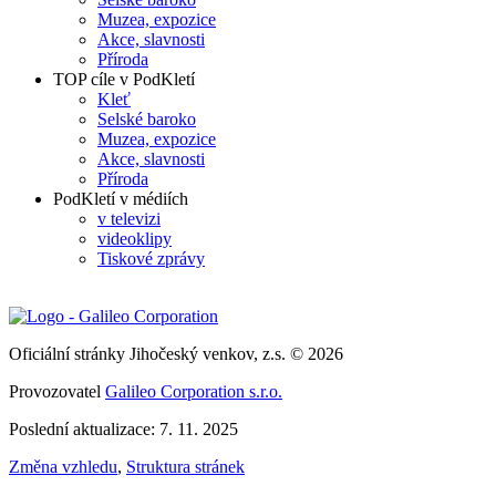
Muzea, expozice
Akce, slavnosti
Příroda
TOP cíle v PodKletí
Kleť
Selské baroko
Muzea, expozice
Akce, slavnosti
Příroda
PodKletí v médiích
v televizi
videoklipy
Tiskové zprávy
Oficiální stránky Jihočeský venkov, z.s. © 2026
Provozovatel
Galileo Corporation s.r.o.
Poslední aktualizace: 7. 11. 2025
Změna vzhledu
,
Struktura stránek