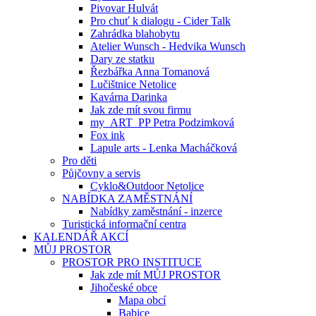
Pivovar Hulvát
Pro chuť k dialogu - Cider Talk
Zahrádka blahobytu
Atelier Wunsch - Hedvika Wunsch
Dary ze statku
Řezbářka Anna Tomanová
Lučištnice Netolice
Kavárna Darinka
Jak zde mít svou firmu
my_ART_PP Petra Podzimková
Fox ink
Lapule arts - Lenka Macháčková
Pro děti
Půjčovny a servis
Cyklo&Outdoor Netolice
NABÍDKA ZAMĚSTNÁNÍ
Nabídky zaměstnání - inzerce
Turistická informační centra
KALENDÁŘ AKCÍ
MŮJ PROSTOR
PROSTOR PRO INSTITUCE
Jak zde mít MŮJ PROSTOR
Jihočeské obce
Mapa obcí
Babice