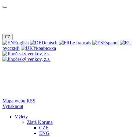
CZ
English
Deutsch
Le français
Espanol
русский
Українська
Mapa webu
RSS
Vytisknout
Výlety
Zlatá Koruna
CZE
ENG