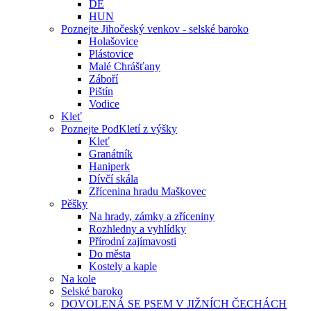
DE
HUN
Poznejte Jihočeský venkov - selské baroko
Holašovice
Plástovice
Malé Chrášťany
Záboří
Pištín
Vodice
Kleť
Poznejte PodKletí z výšky
Kleť
Granátník
Haniperk
Dívčí skála
Zřícenina hradu Maškovec
Pěšky
Na hrady, zámky a zříceniny
Rozhledny a vyhlídky
Přírodní zajímavosti
Do města
Kostely a kaple
Na kole
Selské baroko
DOVOLENÁ SE PSEM V JIŽNÍCH ČECHÁCH