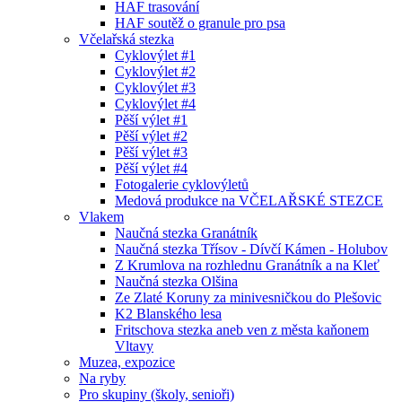
HAF trasování
HAF soutěž o granule pro psa
Včelařská stezka
Cyklovýlet #1
Cyklovýlet #2
Cyklovýlet #3
Cyklovýlet #4
Pěší výlet #1
Pěší výlet #2
Pěší výlet #3
Pěší výlet #4
Fotogalerie cyklovýletů
Medová produkce na VČELAŘSKÉ STEZCE
Vlakem
Naučná stezka Granátník
Naučná stezka Třísov - Dívčí Kámen - Holubov
Z Krumlova na rozhlednu Granátník a na Kleť
Naučná stezka Olšina
Ze Zlaté Koruny za minivesničkou do Plešovic
K2 Blanského lesa
Fritschova stezka aneb ven z města kaňonem
Vltavy
Muzea, expozice
Na ryby
Pro skupiny (školy, senioři)