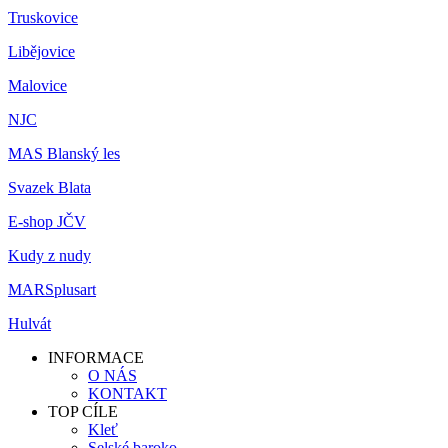
Truskovice
Libějovice
Malovice
NJC
MAS Blanský les
Svazek Blata
E-shop JČV
Kudy z nudy
MARSplusart
Hulvát
INFORMACE
O NÁS
KONTAKT
TOP CÍLE
Kleť
Selské baroko