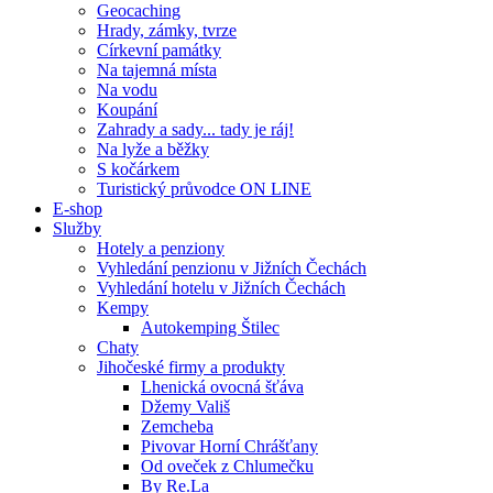
Geocaching
Hrady, zámky, tvrze
Církevní památky
Na tajemná místa
Na vodu
Koupání
Zahrady a sady... tady je ráj!
Na lyže a běžky
S kočárkem
Turistický průvodce ON LINE
E-shop
Služby
Hotely a penziony
Vyhledání penzionu v Jižních Čechách
Vyhledání hotelu v Jižních Čechách
Kempy
Autokemping Štilec
Chaty
Jihočeské firmy a produkty
Lhenická ovocná šťáva
Džemy Vališ
Zemcheba
Pivovar Horní Chrášťany
Od oveček z Chlumečku
By Re.La