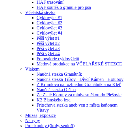
HAF trasování
HAF soutěž o granule pro psa
Včelařská stezka
Cyklovýlet #1
Cyklovýlet #2
Cyklovýlet #3
Cyklovýlet #4
Pěší výlet #1
Pěší výlet #2
Pěší výlet #3
Pěší výlet #4
Fotogalerie cyklovýletů
Medová produkce na VČELAŘSKÉ STEZCE
Vlakem
Naučná stezka Granátník
Naučná stezka Třísov - Dívčí Kámen - Holubov
Z Krumlova na rozhlednu Granátník a na Kleť
Naučná stezka Olšina
Ze Zlaté Koruny za minivesničkou do Plešovic
K2 Blanského lesa
Fritschova stezka aneb ven z města kaňonem
Vltavy
Muzea, expozice
Na ryby
Pro skupiny (školy, senioři)