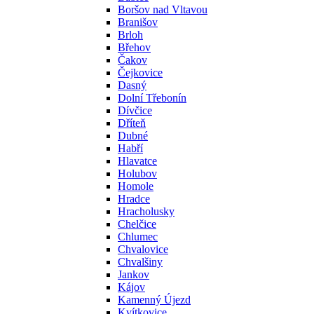
Boršov nad Vltavou
Branišov
Brloh
Břehov
Čakov
Čejkovice
Dasný
Dolní Třebonín
Dívčice
Dříteň
Dubné
Habří
Hlavatce
Holubov
Homole
Hradce
Hracholusky
Chelčice
Chlumec
Chvalovice
Chvalšiny
Jankov
Kájov
Kamenný Újezd
Kvítkovice