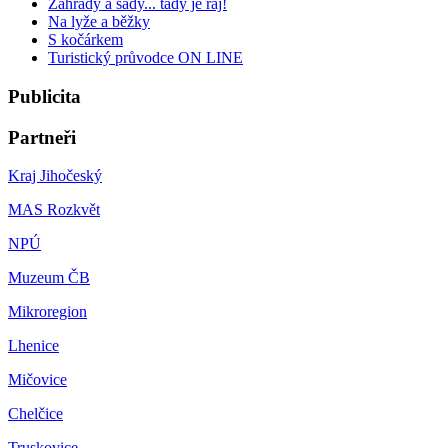
Zahrady a sady... tady je ráj!
Na lyže a běžky
S kočárkem
Turistický průvodce ON LINE
Publicita
Partneři
Kraj Jihočeský
MAS Rozkvět
NPÚ
Muzeum ČB
Mikroregion
Lhenice
Mičovice
Chelčice
Truskovice