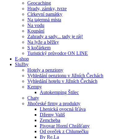
Geocaching
Hrady, zámky, tvrze
Církevní památky
Na tajemná místa
Na vodu
Koupání
Zahrady a sady... tady je ráj!
Na lyže a běžky
S kočárkem
Turistický průvodce ON LINE
E-shop
Služby
Hotely a penziony
Vyhledání penzionu v Jižních Čechách
Vyhledání hotelu v Jižních Čechách
Kempy
Autokemping Štilec
Chaty
Jihočeské firmy a produkty
Lhenická ovocná šťáva
Džemy Vališ
Zemcheba
Pivovar Horní Chrášťany
Od oveček z Chlumečku
By Re.La