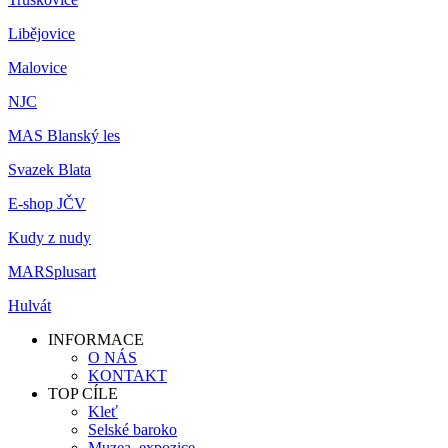
Libějovice
Malovice
NJC
MAS Blanský les
Svazek Blata
E-shop JČV
Kudy z nudy
MARSplusart
Hulvát
INFORMACE
O NÁS
KONTAKT
TOP CÍLE
Kleť
Selské baroko
Muzea, expozice