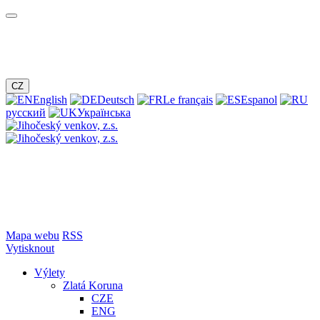
CZ
English
Deutsch
Le français
Espanol
русский
Українська
Mapa webu
RSS
Vytisknout
Výlety
Zlatá Koruna
CZE
ENG