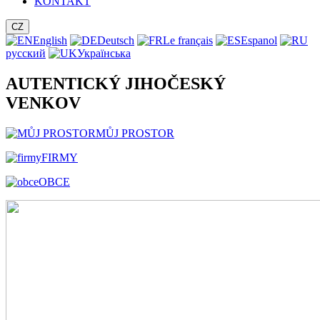
KONTAKT
CZ
English
Deutsch
Le français
Espanol
русский
Українська
AUTENTICKÝ JIHOČESKÝ
VENKOV
MŮJ PROSTOR
FIRMY
OBCE