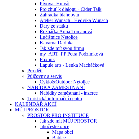
Pivovar Hulvát
Pro chuť k dialogu - Cider Talk
Zahrádka blahobytu
Atelier Wunsch - Hedvika Wunsch
Dary ze statku
Řezbářka Anna Tomanová
Lučištnice Netolice
Kavárna Darinka
Jak zde mít svou firmu
my_ART_PP Petra Podzimková
Fox ink
Lapule arts - Lenka Macháčková
Pro děti
Půjčovny a servis
Cyklo&Outdoor Netolice
NABÍDKA ZAMĚSTNÁNÍ
Nabídky zaměstnání - inzerce
Turistická informační centra
KALENDÁŘ AKCÍ
MŮJ PROSTOR
PROSTOR PRO INSTITUCE
Jak zde mít MŮJ PROSTOR
Jihočeské obce
Mapa obcí
Babice