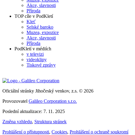
Akce, slavnosti
Příroda
TOP cíle v PodKletí
Kleť
Selské baroko
Muzea, expozice
Akce, slavnosti
Příroda
PodKletí v médiích
v televizi
videoklipy
Tiskové zprávy
Oficiální stránky Jihočeský venkov, z.s. © 2026
Provozovatel
Galileo Corporation s.r.o.
Poslední aktualizace: 7. 11. 2025
Změna vzhledu
,
Struktura stránek
Prohlášení o přístupnosti
,
Cookies
,
Prohlášení o ochraně soukromí