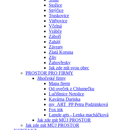
Stožice
Strýčice
Truskovice
Vitějovice
Včelná
Vrábče
Záboří
Zahájí
Závraty
Zlatá Koruna
Zliv
Žabovřesky
Jak zde mít svou obec
PROSTOR PRO FIRMY
Jihočeské firmy
Mapa firem
Od oveček z Chlumečku
Lučištnice Netolice
Kavárna Darinka
my_ART_PP Petra Podzimková
Fox ink
Lapule arts - Lenka macháčková
Jak zde mít MŮJ PROSTOR
Jak zde mít MŮJ PROSTOR