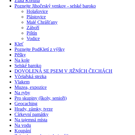
Zlatá Koruna
Poznejte Jihočeský venkov - selské baroko
Holašovice
Plástovice
Malé Chrášťany
Záboří
Pištín
Vodice
Kleť
Poznejte PodKletí z výšky
Pěšky
Na kole
Selské baroko
DOVOLENÁ SE PSEM V JIŽNÍCH ČECHÁCH
Včelařská stezka
Vlakem
Muzea, expozice
Na ryby
Pro skupiny (školy, senioři)
Geocaching
Hrady, zámky, tvrze
Církevní památky
Na tajemná místa
Na vodu
Koupání