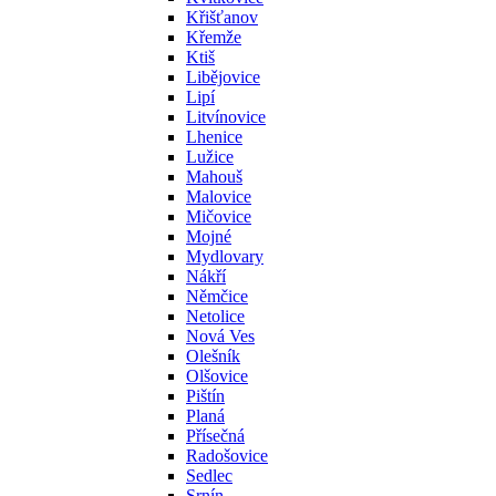
Křišťanov
Křemže
Ktiš
Libějovice
Lipí
Litvínovice
Lhenice
Lužice
Mahouš
Malovice
Mičovice
Mojné
Mydlovary
Nákří
Němčice
Netolice
Nová Ves
Olešník
Olšovice
Pištín
Planá
Přísečná
Radošovice
Sedlec
Srnín