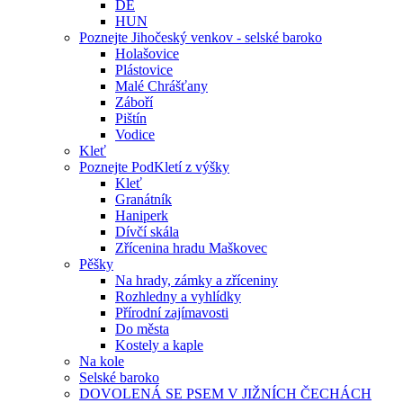
DE
HUN
Poznejte Jihočeský venkov - selské baroko
Holašovice
Plástovice
Malé Chrášťany
Záboří
Pištín
Vodice
Kleť
Poznejte PodKletí z výšky
Kleť
Granátník
Haniperk
Dívčí skála
Zřícenina hradu Maškovec
Pěšky
Na hrady, zámky a zříceniny
Rozhledny a vyhlídky
Přírodní zajímavosti
Do města
Kostely a kaple
Na kole
Selské baroko
DOVOLENÁ SE PSEM V JIŽNÍCH ČECHÁCH