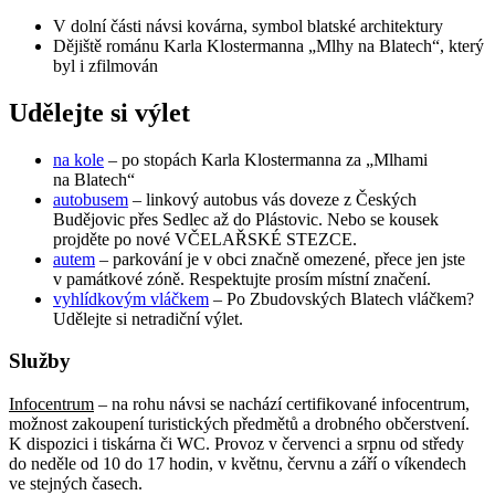
V dolní části návsi kovárna, symbol blatské architektury
Dějiště románu Karla Klostermanna „Mlhy na Blatech“, který
byl i zfilmován
Udělejte si výlet
na kole
– po stopách Karla Klostermanna za „Mlhami
na Blatech“
autobusem
– linkový autobus vás doveze z Českých
Budějovic přes Sedlec až do Plástovic. Nebo se kousek
projděte po nové VČELAŘSKÉ STEZCE.
autem
– parkování je v obci značně omezené, přece jen jste
v památkové zóně. Respektujte prosím místní značení.
vyhlídkovým vláčkem
– Po Zbudovských Blatech vláčkem?
Udělejte si netradiční výlet.
Služby
Infocentrum
– na rohu návsi se nachází certifikované infocentrum,
možnost zakoupení turistických předmětů a drobného občerstvení.
K dispozici i tiskárna či WC. Provoz v červenci a srpnu od středy
do neděle od 10 do 17 hodin, v květnu, červnu a září o víkendech
ve stejných časech.