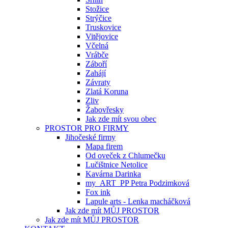
Stožice
Strýčice
Truskovice
Vitějovice
Včelná
Vrábče
Záboří
Zahájí
Závraty
Zlatá Koruna
Zliv
Žabovřesky
Jak zde mít svou obec
PROSTOR PRO FIRMY
Jihočeské firmy
Mapa firem
Od oveček z Chlumečku
Lučištnice Netolice
Kavárna Darinka
my_ART_PP Petra Podzimková
Fox ink
Lapule arts - Lenka macháčková
Jak zde mít MŮJ PROSTOR
Jak zde mít MŮJ PROSTOR