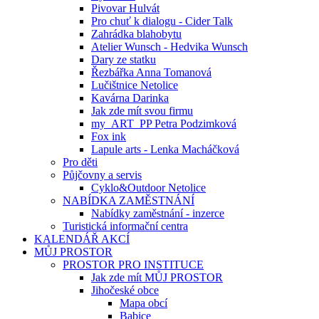
Pivovar Hulvát
Pro chuť k dialogu - Cider Talk
Zahrádka blahobytu
Atelier Wunsch - Hedvika Wunsch
Dary ze statku
Řezbářka Anna Tomanová
Lučištnice Netolice
Kavárna Darinka
Jak zde mít svou firmu
my_ART_PP Petra Podzimková
Fox ink
Lapule arts - Lenka Macháčková
Pro děti
Půjčovny a servis
Cyklo&Outdoor Netolice
NABÍDKA ZAMĚSTNÁNÍ
Nabídky zaměstnání - inzerce
Turistická informační centra
KALENDÁŘ AKCÍ
MŮJ PROSTOR
PROSTOR PRO INSTITUCE
Jak zde mít MŮJ PROSTOR
Jihočeské obce
Mapa obcí
Babice