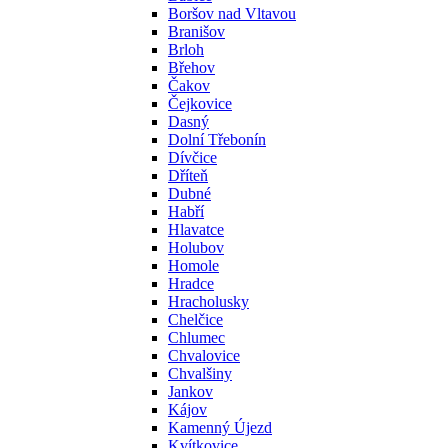
Boršov nad Vltavou
Branišov
Brloh
Břehov
Čakov
Čejkovice
Dasný
Dolní Třebonín
Dívčice
Dříteň
Dubné
Habří
Hlavatce
Holubov
Homole
Hradce
Hracholusky
Chelčice
Chlumec
Chvalovice
Chvalšiny
Jankov
Kájov
Kamenný Újezd
Kvítkovice