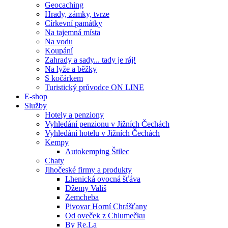
Geocaching
Hrady, zámky, tvrze
Církevní památky
Na tajemná místa
Na vodu
Koupání
Zahrady a sady... tady je ráj!
Na lyže a běžky
S kočárkem
Turistický průvodce ON LINE
E-shop
Služby
Hotely a penziony
Vyhledání penzionu v Jižních Čechách
Vyhledání hotelu v Jižních Čechách
Kempy
Autokemping Štilec
Chaty
Jihočeské firmy a produkty
Lhenická ovocná šťáva
Džemy Vališ
Zemcheba
Pivovar Horní Chrášťany
Od oveček z Chlumečku
By Re.La