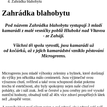
Zahrádka blahobytu
Zahrádka blahobytu
Pod názvem Zahrádka blahobytu vystupují 3 mladí
kamarádi z malé vesničky poblíž Hluboké nad Vltavou
- ze Zahájí.
Všichni tři spolu vyrostli, jsou kamarádi už
od kočárků, až z jejich kamarádství vzniklo pěstování
Microgreens.
Microgreens jsou mladé výhonky zeleniny a bylinek, které dorůstají
do výšky jen několika málo centimetrů. Jsou výjimečné svou
výraznou chutí, svěžestí a také svou schopností dodat pokrmu
trochu té estetičnosti, aby byly spokojeny nejen naše chuťové
pohárky, ale i náš zrak. Jedí se čerstvé a jsou ceněny pro své vysoké
nutriční hodnoty, obsahují totiž až 40x více zdraví prospěšných látek
než „dospělé verze.