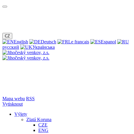
CZ
English
Deutsch
Le français
Espanol
русский
Українська
Mapa webu
RSS
Vytisknout
Výlety
Zlatá Koruna
CZE
ENG