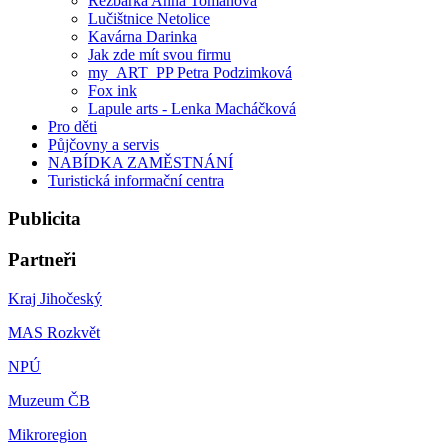
Řezbářka Anna Tomanová
Lučištnice Netolice
Kavárna Darinka
Jak zde mít svou firmu
my_ART_PP Petra Podzimková
Fox ink
Lapule arts - Lenka Macháčková
Pro děti
Půjčovny a servis
NABÍDKA ZAMĚSTNÁNÍ
Turistická informační centra
Publicita
Partneři
Kraj Jihočeský
MAS Rozkvět
NPÚ
Muzeum ČB
Mikroregion