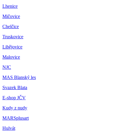
Lhenice
Mičovice
Chelčice
Truskovice
Libějovice
Malovice
NJC
MAS Blanský les
Svazek Blata
E-shop JČV
Kudy z nudy
MARSplusart
Hulvát