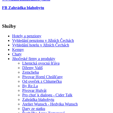
FB Zahrádka blahobytu
Služby
Hotely a penziony
Vyhledání penzionu v Jižních Čechách
Vyhledání hotelu v Jižních Čechách
Kempy
Chaty
Jihočeské firmy a produkty
Lhenická ovocná šťáva
Džemy Vališ
Zemcheba
Pivovar Horní Chrášťany
Od oveček z Chlumečku
By Re.La
Pivovar Hulvát
Pro chuť k dialogu - Cider Talk
Zahrádka blahobytu
Atelier Wunsch - Hedvika Wunsch
Dary ze statku