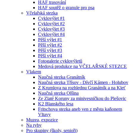
HAF trasování
HAF soutěž o granule pro psa
Včelařská stezka
Cyklovýlet #1
Cyklovýlet #2
Cyklovýlet #3
Cyklovýlet #4
Pěší výlet #1
Pěší výlet #2
Pěší výlet #3
Pěší výlet #4
Fotogalerie cyklovýletů
Medová produkce na VČELAŘSKÉ STEZCE
Vlakem
Naučná stezka Granátník
Naučná stezka Třísov - Dívčí Kámen - Holubov
Z Krumlova na rozhlednu Granátník a na Kleť
Naučná stezka Olšina
Ze Zlaté Koruny za minivesničkou do Plešovic
K2 Blanského lesa
Fritschova stezka aneb ven z města kaňonem
Vltavy
Muzea, expozice
Na ryby
Pro skupiny (školy, senioři)