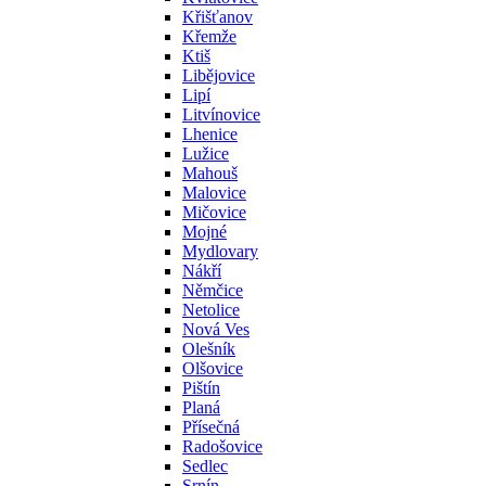
Křišťanov
Křemže
Ktiš
Libějovice
Lipí
Litvínovice
Lhenice
Lužice
Mahouš
Malovice
Mičovice
Mojné
Mydlovary
Nákří
Němčice
Netolice
Nová Ves
Olešník
Olšovice
Pištín
Planá
Přísečná
Radošovice
Sedlec
Srnín