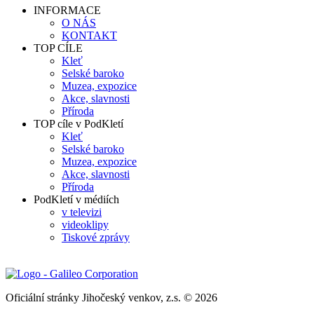
INFORMACE
O NÁS
KONTAKT
TOP CÍLE
Kleť
Selské baroko
Muzea, expozice
Akce, slavnosti
Příroda
TOP cíle v PodKletí
Kleť
Selské baroko
Muzea, expozice
Akce, slavnosti
Příroda
PodKletí v médiích
v televizi
videoklipy
Tiskové zprávy
Oficiální stránky Jihočeský venkov, z.s. © 2026