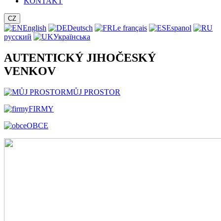
KONTAKT
CZ
English
Deutsch
Le français
Espanol
русский
Українська
AUTENTICKÝ JIHOČESKÝ
VENKOV
MŮJ PROSTOR
FIRMY
OBCE