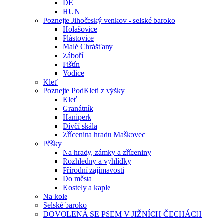
DE
HUN
Poznejte Jihočeský venkov - selské baroko
Holašovice
Plástovice
Malé Chrášťany
Záboří
Pištín
Vodice
Kleť
Poznejte PodKletí z výšky
Kleť
Granátník
Haniperk
Dívčí skála
Zřícenina hradu Maškovec
Pěšky
Na hrady, zámky a zříceniny
Rozhledny a vyhlídky
Přírodní zajímavosti
Do města
Kostely a kaple
Na kole
Selské baroko
DOVOLENÁ SE PSEM V JIŽNÍCH ČECHÁCH