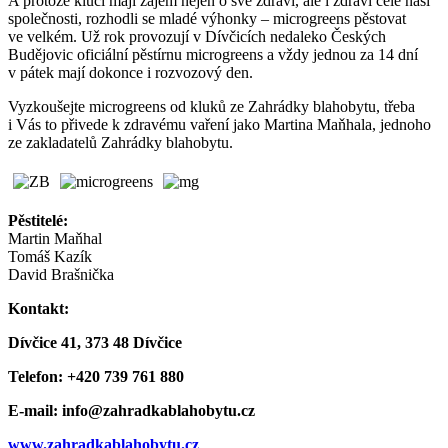
A protože kluci mají zájem nejen o své zdraví, ale i zdraví celé naší
společnosti, rozhodli se mladé výhonky – microgreens pěstovat
ve velkém. Už rok provozují v Dívčicích nedaleko Českých
Budějovic oficiální pěstírnu microgreens a vždy jednou za 14 dní
v pátek mají dokonce i rozvozový den.
Vyzkoušejte microgreens od kluků ze Zahrádky blahobytu, třeba
i Vás to přivede k zdravému vaření jako Martina Maňhala, jednoho
ze zakladatelů Zahrádky blahobytu.
Pěstitelé:
Martin Maňhal
Tomáš Kazík
David Brašnička
Kontakt:
Dívčice 41, 373 48 Dívčice
Telefon: +420 739 761 880
E-mail: info@zahradkablahobytu.cz
www.zahradkablahobytu.cz