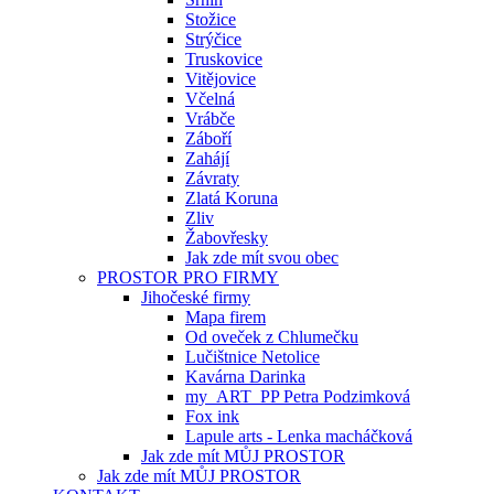
Stožice
Strýčice
Truskovice
Vitějovice
Včelná
Vrábče
Záboří
Zahájí
Závraty
Zlatá Koruna
Zliv
Žabovřesky
Jak zde mít svou obec
PROSTOR PRO FIRMY
Jihočeské firmy
Mapa firem
Od oveček z Chlumečku
Lučištnice Netolice
Kavárna Darinka
my_ART_PP Petra Podzimková
Fox ink
Lapule arts - Lenka macháčková
Jak zde mít MŮJ PROSTOR
Jak zde mít MŮJ PROSTOR