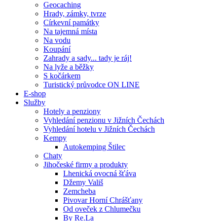
Geocaching
Hrady, zámky, tvrze
Církevní památky
Na tajemná místa
Na vodu
Koupání
Zahrady a sady... tady je ráj!
Na lyže a běžky
S kočárkem
Turistický průvodce ON LINE
E-shop
Služby
Hotely a penziony
Vyhledání penzionu v Jižních Čechách
Vyhledání hotelu v Jižních Čechách
Kempy
Autokemping Štilec
Chaty
Jihočeské firmy a produkty
Lhenická ovocná šťáva
Džemy Vališ
Zemcheba
Pivovar Horní Chrášťany
Od oveček z Chlumečku
By Re.La