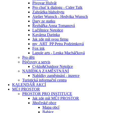
Pivovar Hulvát
Pro chuť k dialogu - Cider Talk
Zahrádka blahobytu
Atelier Wunsch - Hedvika Wunsch
Dary ze statku
Řezbářka Anna Tomanová
Lučištnice Netolice
Kavárna Darinka
Jak zde mít svou firmu
my_ART_PP Petra Podzimková
Fox ink
Lapule arts - Lenka Macháčková
Pro děti
Půjčovny a servis
Cyklo&Outdoor Netolice
NABÍDKA ZAMĚSTNÁNÍ
Nabídky zaměstnání - inzerce
Turistická informační centra
KALENDÁŘ AKCÍ
MŮJ PROSTOR
PROSTOR PRO INSTITUCE
Jak zde mít MŮJ PROSTOR
Jihočeské obce
Mapa obcí
Babice