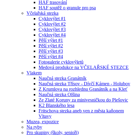
HAF trasování
HAF soutěž o granule pro psa
Včelařská stezka
Cyklovýlet #1
Cyklovýlet #2
Cyklovýlet #3
Cyklovýlet #4
Pěší výlet #1
Pěší výlet #2
Pěší výlet #3
Pěší výlet #4
Fotogalerie cyklovýletů
Medová produkce na VČELAŘSKÉ STEZCE
Vlakem
Naučná stezka Granátník
Naučná stezka Třísov - Dívčí Kámen - Holubov
Z Krumlova na rozhlednu Granátník a na Kleť
Naučná stezka Olšina
Ze Zlaté Koruny za minivesničkou do Plešovic
K2 Blanského lesa
Fritschova stezka aneb ven z města kaňonem
Vltavy
Muzea, expozice
Na ryby
Pro skupiny (školy, senioři)