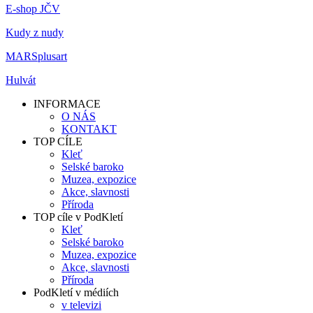
E-shop JČV
Kudy z nudy
MARSplusart
Hulvát
INFORMACE
O NÁS
KONTAKT
TOP CÍLE
Kleť
Selské baroko
Muzea, expozice
Akce, slavnosti
Příroda
TOP cíle v PodKletí
Kleť
Selské baroko
Muzea, expozice
Akce, slavnosti
Příroda
PodKletí v médiích
v televizi