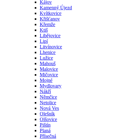
Kájov
Kamenný Újezd
Kvítkovice
Křišťanov
Křemže
Ktiš
Libějovice
Lipí
Litvínovice
Lhenice
Lužice
Mahouš
Malovice
Mičovice
Mojné
Mydlovary
Nákří
Němčice
Netolice
Nová Ves
Olešník
Olšovice
Pištín
Planá
Přísečná