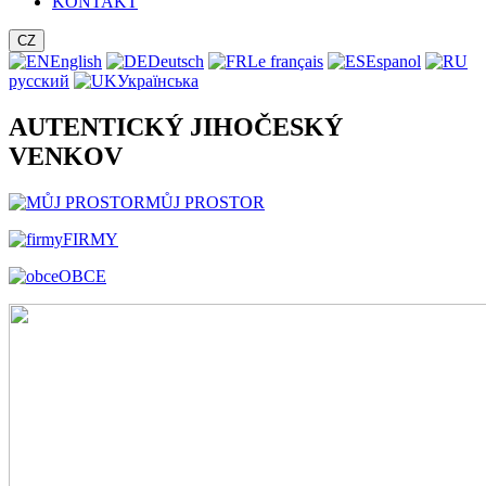
KONTAKT
CZ
English
Deutsch
Le français
Espanol
русский
Українська
AUTENTICKÝ JIHOČESKÝ
VENKOV
MŮJ PROSTOR
FIRMY
OBCE