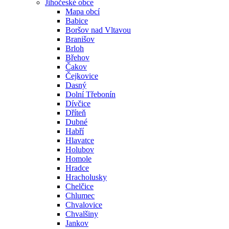
Jihočeské obce
Mapa obcí
Babice
Boršov nad Vltavou
Branišov
Brloh
Břehov
Čakov
Čejkovice
Dasný
Dolní Třebonín
Dívčice
Dříteň
Dubné
Habří
Hlavatce
Holubov
Homole
Hradce
Hracholusky
Chelčice
Chlumec
Chvalovice
Chvalšiny
Jankov