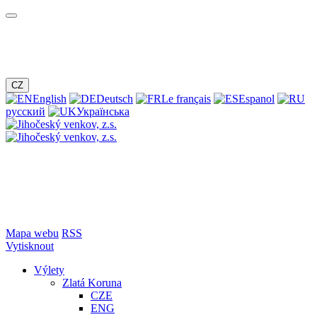
CZ
English
Deutsch
Le français
Espanol
русский
Українська
Mapa webu
RSS
Vytisknout
Výlety
Zlatá Koruna
CZE
ENG