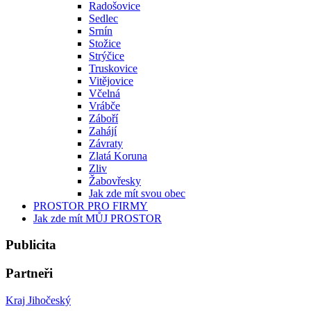
Radošovice
Sedlec
Srnín
Stožice
Strýčice
Truskovice
Vitějovice
Včelná
Vrábče
Záboří
Zahájí
Závraty
Zlatá Koruna
Zliv
Žabovřesky
Jak zde mít svou obec
PROSTOR PRO FIRMY
Jak zde mít MŮJ PROSTOR
Publicita
Partneři
Kraj Jihočeský