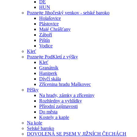
DE
HUN
Poznejte Jihočeský venkov - selské baroko
Holašovice
Plástovice
Malé Chrášťany
Záboří
Pištín
Vodice
Kleť
Poznejte PodKletí z výšky
Kleť
Granátník
Haniperk
Dívčí skála
Zřícenina hradu Maškovec
Pěšky
Na hrady, zámky a zříceniny
Rozhledny a vyhlídky
Přírodní zajímavosti
Do města
Kostely a kaple
Na kole
Selské baroko
DOVOLENÁ SE PSEM V JIŽNÍCH ČECHÁCH