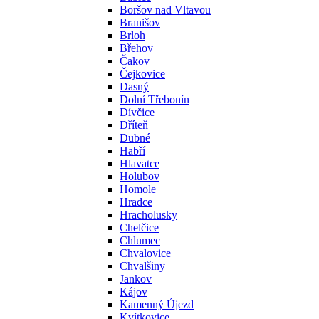
Boršov nad Vltavou
Branišov
Brloh
Břehov
Čakov
Čejkovice
Dasný
Dolní Třebonín
Dívčice
Dříteň
Dubné
Habří
Hlavatce
Holubov
Homole
Hradce
Hracholusky
Chelčice
Chlumec
Chvalovice
Chvalšiny
Jankov
Kájov
Kamenný Újezd
Kvítkovice