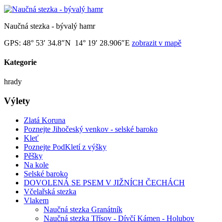
Naučná stezka - bývalý hamr
GPS: 48° 53′ 34.8″N 14° 19′ 28.906″E
zobrazit v mapě
Kategorie
hrady
Výlety
Zlatá Koruna
Poznejte Jihočeský venkov - selské baroko
Kleť
Poznejte PodKletí z výšky
Pěšky
Na kole
Selské baroko
DOVOLENÁ SE PSEM V JIŽNÍCH ČECHÁCH
Včelařská stezka
Vlakem
Naučná stezka Granátník
Naučná stezka Třísov - Dívčí Kámen - Holubov