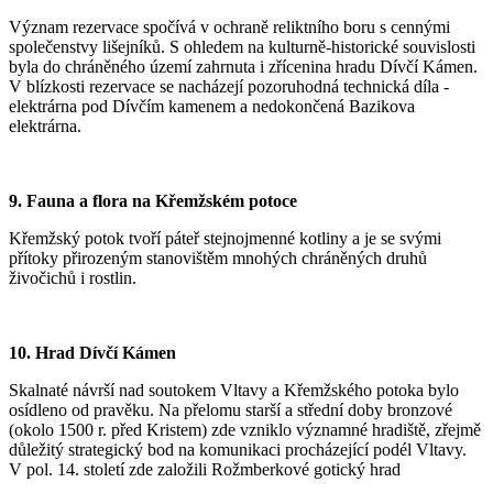
Význam rezervace spočívá v ochraně reliktního boru s cennými
společenstvy lišejníků. S ohledem na kulturně-historické souvislosti
byla do chráněného území zahrnuta i zřícenina hradu Dívčí Kámen.
V blízkosti rezervace se nacházejí pozoruhodná technická díla -
elektrárna pod Dívčím kamenem a nedokončená Bazikova
elektrárna.
9. Fauna a flora na Křemžském potoce
Křemžský potok tvoří páteř stejnojmenné kotliny a je se svými
přítoky přirozeným stanovištěm mnohých chráněných druhů
živočichů i rostlin.
10. Hrad Dívčí Kámen
Skalnaté návrší nad soutokem Vltavy a Křemžského potoka bylo
osídleno od pravěku. Na přelomu starší a střední doby bronzové
(okolo 1500 r. před Kristem) zde vzniklo významné hradiště, zřejmě
důležitý strategický bod na komunikaci procházející podél Vltavy.
V pol. 14. století zde založili Rožmberkové gotický hrad