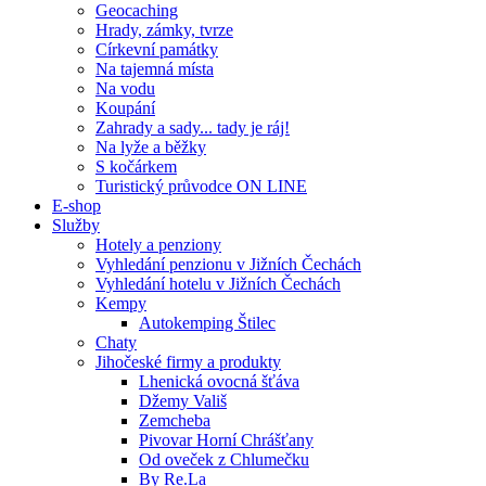
Geocaching
Hrady, zámky, tvrze
Církevní památky
Na tajemná místa
Na vodu
Koupání
Zahrady a sady... tady je ráj!
Na lyže a běžky
S kočárkem
Turistický průvodce ON LINE
E-shop
Služby
Hotely a penziony
Vyhledání penzionu v Jižních Čechách
Vyhledání hotelu v Jižních Čechách
Kempy
Autokemping Štilec
Chaty
Jihočeské firmy a produkty
Lhenická ovocná šťáva
Džemy Vališ
Zemcheba
Pivovar Horní Chrášťany
Od oveček z Chlumečku
By Re.La