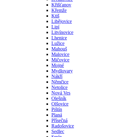
Křišťanov
Křemže
Ktiš
Libějovice
Lipí
Litvínovice
Lhenice
Lužice
Mahouš
Malovice
Mičovice
Mojné
Mydlovary
Nákří
Němčice
Netolice
Nová Ves
Olešník
Olšovice
Pištín
Planá
Přísečná
Radošovice
Sedlec
Srnín