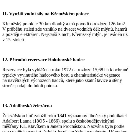
11. Využití vodní síly na Křemžském potoce
Křemžský potok je 30 km dlouhý a má povodí o rozloze 126 km2.
V průběhu staletí zde vzniklo na dvacet vodních děl; mlýnů, hamrů
a později elektráren. Nejstarší z nich, Křemžský mlýn, je uváděn už
v 15. století.
12. Přírodní rezervace Holubovské hadce
Rezervace byla vyhlášena roku 1972 na rozloze 15,68 ha k ochraně
typicky vyvinutého hadcového boru a charakteristické vegetace
na navětralých výchozech hadců, které jako skalní lavice a stěny
strmě spadají do údolí potoka.
13. Adolfovská železárna
Železářskou huť založil roku 1841 významný jihočeský podnikatel
Adalbert Lanna (18O5 - 1866), spolu s českobudějovickými
měšťany F.L.Klavíkem a Janem Procháskou. Nazvána byla podle
syna majitele panství, Adolfa Josefa ze Schwarzenbergu. Důvodem