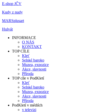
E-shop JČV
Kudy z nudy
MARSplusart
Hulvát
INFORMACE
O NÁS
KONTAKT
TOP CÍLE
Kleť
Selské baroko
Muzea, expozice
Akce, slavnosti
Příroda
TOP cíle v PodKletí
Kleť
Selské baroko
Muzea, expozice
Akce, slavnosti
Příroda
PodKletí v médiích
v televizi