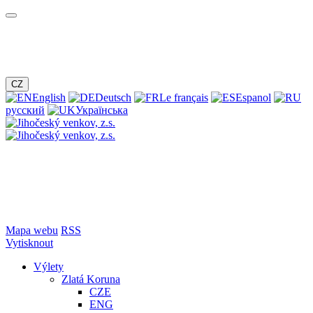
CZ
English
Deutsch
Le français
Espanol
русский
Українська
Mapa webu
RSS
Vytisknout
Výlety
Zlatá Koruna
CZE
ENG