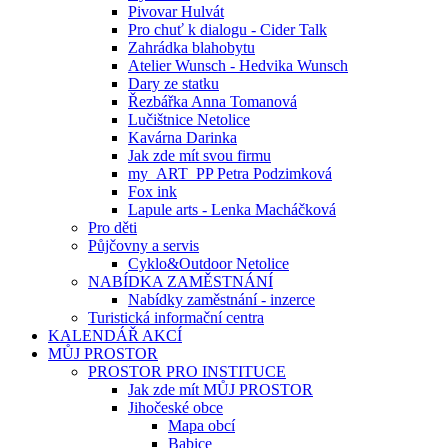
Pivovar Hulvát
Pro chuť k dialogu - Cider Talk
Zahrádka blahobytu
Atelier Wunsch - Hedvika Wunsch
Dary ze statku
Řezbářka Anna Tomanová
Lučištnice Netolice
Kavárna Darinka
Jak zde mít svou firmu
my_ART_PP Petra Podzimková
Fox ink
Lapule arts - Lenka Macháčková
Pro děti
Půjčovny a servis
Cyklo&Outdoor Netolice
NABÍDKA ZAMĚSTNÁNÍ
Nabídky zaměstnání - inzerce
Turistická informační centra
KALENDÁŘ AKCÍ
MŮJ PROSTOR
PROSTOR PRO INSTITUCE
Jak zde mít MŮJ PROSTOR
Jihočeské obce
Mapa obcí
Babice