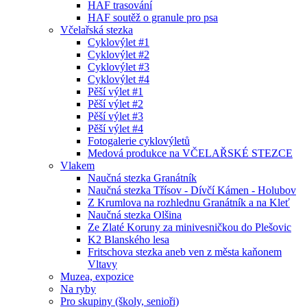
HAF trasování
HAF soutěž o granule pro psa
Včelařská stezka
Cyklovýlet #1
Cyklovýlet #2
Cyklovýlet #3
Cyklovýlet #4
Pěší výlet #1
Pěší výlet #2
Pěší výlet #3
Pěší výlet #4
Fotogalerie cyklovýletů
Medová produkce na VČELAŘSKÉ STEZCE
Vlakem
Naučná stezka Granátník
Naučná stezka Třísov - Dívčí Kámen - Holubov
Z Krumlova na rozhlednu Granátník a na Kleť
Naučná stezka Olšina
Ze Zlaté Koruny za minivesničkou do Plešovic
K2 Blanského lesa
Fritschova stezka aneb ven z města kaňonem
Vltavy
Muzea, expozice
Na ryby
Pro skupiny (školy, senioři)