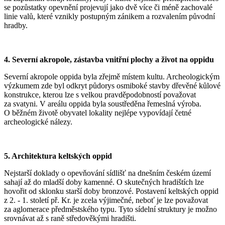
se pozůstatky opevnění projevují jako dvě více či méně zachovalé
linie valů, které vznikly postupným zánikem a rozvalením původní
hradby.
4. Severní akropole, zástavba vnitřní plochy a život na oppidu
Severní akropole oppida byla zřejmě místem kultu. Archeologickým
výzkumem zde byl odkryt půdorys osmiboké stavby dřevěné kůlové
konstrukce, kterou lze s velkou pravděpodobností považovat
za svatyni. V areálu oppida byla soustředěna řemeslná výroba.
O běžném životě obyvatel lokality nejlépe vypovídají četné
archeologické nálezy.
5. Architektura keltských oppid
Nejstarší doklady o opevňování sídlišť na dnešním českém území
sahají až do mladší doby kamenné. O skutečných hradištích lze
hovořit od sklonku starší doby bronzové. Postavení keltských oppid
z 2. - 1. století př. Kr. je zcela výjimečné, neboť je lze považovat
za aglomerace předměstského typu. Tyto sídelní struktury je možno
srovnávat až s raně středověkými hradišti.