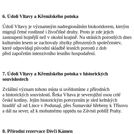
6. Údolí Vltavy a Křemžského potoka
Údolí Vltavy je významným nadregionálním biokoridorem, kterým
migrují četné rostlinné i živočišné druhy. Proto je zde jejich
zastoupení hojnější než v okolní krajině. Na stráních porostlých dnes
kulturním lesem se zachovaly zbytky přirozených společenstev,
které odpovídají původní skladbě lesních porostů z dob
před započetím intenzivního lesního hospodaření.
7. Údolí Vltavy a Křemžského potoka v historických
souvislostech
Zvláštní význam tohoto místa si uvědomíme z přírodních
a historických souvislostí. Řeka Vltava je severojižní osou celé
české kotliny. Jejím historickým potvrzením je sled keltských
hradišť už od Lince v Podunají, přes Šumavské hřebeny k Třísovu
a dál na sever, až k mohutnému oppidu na Závisti poblíž Prahy.
8. Přírodní rezervace Dívčí Kámen