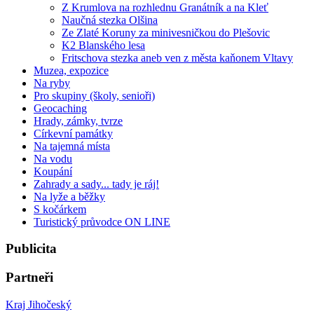
Z Krumlova na rozhlednu Granátník a na Kleť
Naučná stezka Olšina
Ze Zlaté Koruny za minivesničkou do Plešovic
K2 Blanského lesa
Fritschova stezka aneb ven z města kaňonem Vltavy
Muzea, expozice
Na ryby
Pro skupiny (školy, senioři)
Geocaching
Hrady, zámky, tvrze
Církevní památky
Na tajemná místa
Na vodu
Koupání
Zahrady a sady... tady je ráj!
Na lyže a běžky
S kočárkem
Turistický průvodce ON LINE
Publicita
Partneři
Kraj Jihočeský