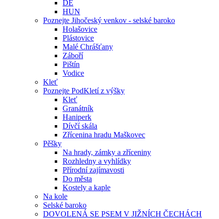
DE
HUN
Poznejte Jihočeský venkov - selské baroko
Holašovice
Plástovice
Malé Chrášťany
Záboří
Pištín
Vodice
Kleť
Poznejte PodKletí z výšky
Kleť
Granátník
Haniperk
Dívčí skála
Zřícenina hradu Maškovec
Pěšky
Na hrady, zámky a zříceniny
Rozhledny a vyhlídky
Přírodní zajímavosti
Do města
Kostely a kaple
Na kole
Selské baroko
DOVOLENÁ SE PSEM V JIŽNÍCH ČECHÁCH