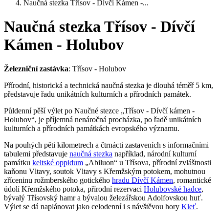
Naučná stezka Třísov - Dívčí Kámen -...
Naučná stezka Třísov - Dívčí
Kámen - Holubov
Železniční zastávka
: Třísov - Holubov
Přírodní, historická a technická naučná stezka je dlouhá téměř 5 km,
představuje řadu unikátních kulturních a přírodních památek.
Půldenní pěší výlet po Naučné stezce „Třísov - Dívčí kámen -
Holubov“, je příjemná nenáročná procházka, po řadě unikátních
kulturních a přírodních památkách evropského významu.
Na pouhých pěti kilometrech a čtrnácti zastaveních s informačními
tabulemi představuje
naučná stezka
například, národní kulturní
památku
keltské oppidum
„Abiluon“ u Třísova, přírodní zvláštnosti
kaňonu Vltavy, soutok Vltavy s Křemžským potokem, mohutnou
zříceninu rožmberského gotického
hradu Dívčí Kámen
, romantické
údolí Křemžského potoka, přírodní rezervaci
Holubovské hadce
,
bývalý Třísovský hamr a bývalou železářskou Adolfovskou huť.
Výlet se dá naplánovat jako celodenní i s návštěvou hory
Kleť
.