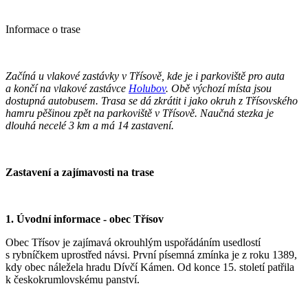
Informace o trase
Začíná u vlakové zastávky v Třísově, kde je i parkoviště pro auta
a končí na vlakové zastávce
Holubov
. Obě výchozí místa jsou
dostupná autobusem. Trasa se dá zkrátit i jako okruh z Třísovského
hamru pěšinou zpět na parkoviště v Třísově.
Naučná stezka je
dlouhá necelé 3 km a má 14 zastavení.
Zastavení a zajímavosti na trase
1. Úvodní informace - obec Třísov
Obec Třísov je zajímavá okrouhlým uspořádáním usedlostí
s rybníčkem uprostřed návsi. První písemná zmínka je z roku 1389,
kdy obec náležela hradu Dívčí Kámen. Od konce 15. století patřila
k českokrumlovskému panství.