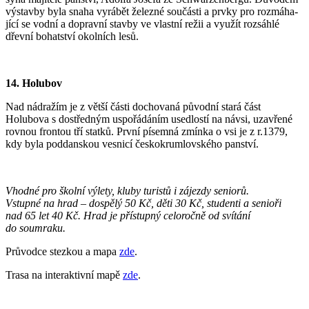
výstavby byla snaha vyrábět železné součásti a prvky pro rozmáha-
jící se vodní a dopravní stavby ve vlastní režii a využít rozsáhlé
dřevní bohatství okolních lesů.
14. Holubov
Nad nádražím je z větší části dochovaná původní stará část
Holubova s dostředným uspořádáním usedlostí na návsi, uzavřené
rovnou frontou tří statků. První písemná zmínka o vsi je z r.1379,
kdy byla poddanskou vesnicí českokrumlovského panství.
Vhodné pro školní výlety, kluby turistů i zájezdy seniorů.
Vstupné na hrad – dospělý 50 Kč, děti 30 Kč, studenti a senioři
nad 65 let 40 Kč. Hrad je přístupný celoročně od svítání
do soumraku.
Průvodce stezkou a mapa
zde
.
Trasa na interaktivní mapě
zde
.