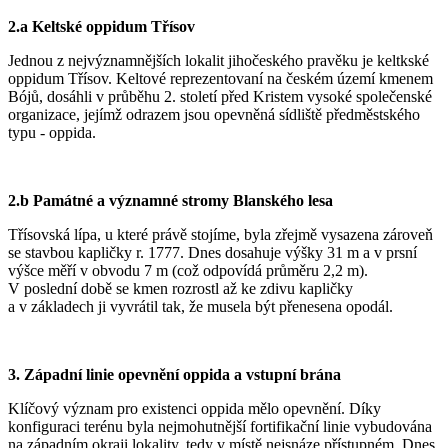
2.a Keltské oppidum Třísov
Jednou z nejvýznamnějších lokalit jihočeského pravěku je keltkské
oppidum Třísov. Keltové reprezentovaní na českém území kmenem
Bójů, dosáhli v průběhu 2. století před Kristem vysoké společenské
organizace, jejímž odrazem jsou opevněná sídliště předměstského
typu - oppida.
2.b Památné a významné stromy Blanského lesa
Třísovská lípa, u které právě stojíme, byla zřejmě vysazena zároveň
se stavbou kapličky r. 1777. Dnes dosahuje výšky 31 m a v prsní
výšce měří v obvodu 7 m (což odpovídá průměru 2,2 m).
V poslední době se kmen rozrostl až ke zdivu kapličky
a v základech ji vyvrátil tak, že musela být přenesena opodál.
3. Západní linie opevnění oppida a vstupní brána
Klíčový význam pro existenci oppida mělo opevnění. Díky
konfiguraci terénu byla nejmohutnější fortifikační linie vybudována
na západním okraji lokality, tedy v místě nejsnáze přístupném. Dnes