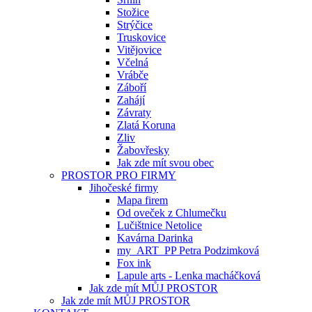
Stožice
Strýčice
Truskovice
Vitějovice
Včelná
Vrábče
Záboří
Zahájí
Závraty
Zlatá Koruna
Zliv
Žabovřesky
Jak zde mít svou obec
PROSTOR PRO FIRMY
Jihočeské firmy
Mapa firem
Od oveček z Chlumečku
Lučištnice Netolice
Kavárna Darinka
my_ART_PP Petra Podzimková
Fox ink
Lapule arts - Lenka macháčková
Jak zde mít MŮJ PROSTOR
Jak zde mít MŮJ PROSTOR