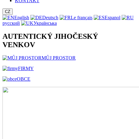
KONTAKT
CZ
English
Deutsch
Le français
Espanol
русский
Українська
AUTENTICKÝ JIHOČESKÝ
VENKOV
MŮJ PROSTOR
FIRMY
OBCE