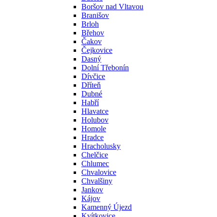
Boršov nad Vltavou
Branišov
Brloh
Břehov
Čakov
Čejkovice
Dasný
Dolní Třebonín
Dívčice
Dříteň
Dubné
Habří
Hlavatce
Holubov
Homole
Hradce
Hracholusky
Chelčice
Chlumec
Chvalovice
Chvalšiny
Jankov
Kájov
Kamenný Újezd
Kvítkovice