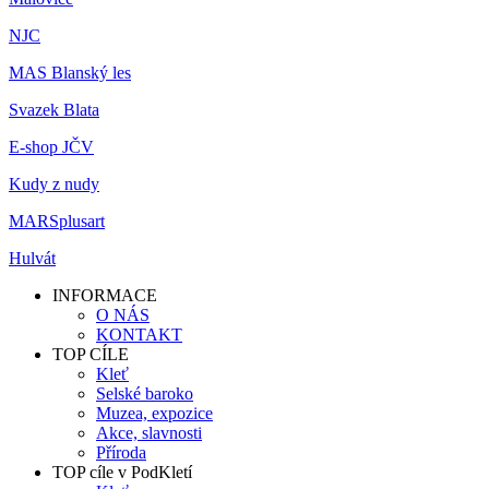
NJC
MAS Blanský les
Svazek Blata
E-shop JČV
Kudy z nudy
MARSplusart
Hulvát
INFORMACE
O NÁS
KONTAKT
TOP CÍLE
Kleť
Selské baroko
Muzea, expozice
Akce, slavnosti
Příroda
TOP cíle v PodKletí