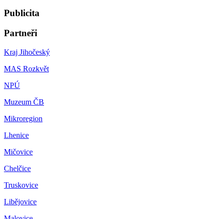
Publicita
Partneři
Kraj Jihočeský
MAS Rozkvět
NPÚ
Muzeum ČB
Mikroregion
Lhenice
Mičovice
Chelčice
Truskovice
Libějovice
Malovice