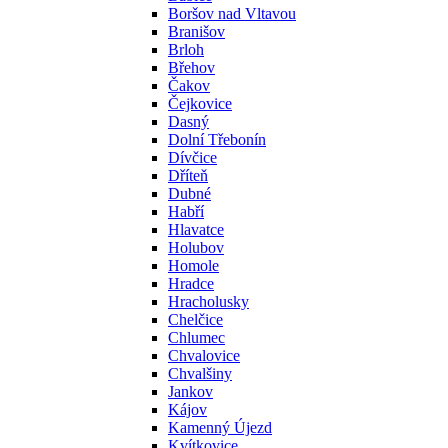
Boršov nad Vltavou
Branišov
Brloh
Břehov
Čakov
Čejkovice
Dasný
Dolní Třebonín
Dívčice
Dříteň
Dubné
Habří
Hlavatce
Holubov
Homole
Hradce
Hracholusky
Chelčice
Chlumec
Chvalovice
Chvalšiny
Jankov
Kájov
Kamenný Újezd
Kvítkovice