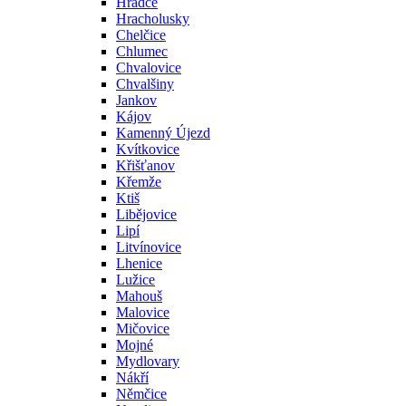
Hradce
Hracholusky
Chelčice
Chlumec
Chvalovice
Chvalšiny
Jankov
Kájov
Kamenný Újezd
Kvítkovice
Křišťanov
Křemže
Ktiš
Libějovice
Lipí
Litvínovice
Lhenice
Lužice
Mahouš
Malovice
Mičovice
Mojné
Mydlovary
Nákří
Němčice