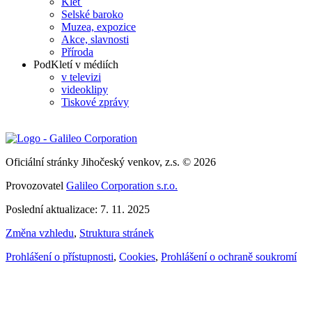
Kleť
Selské baroko
Muzea, expozice
Akce, slavnosti
Příroda
PodKletí v médiích
v televizi
videoklipy
Tiskové zprávy
Oficiální stránky Jihočeský venkov, z.s. © 2026
Provozovatel
Galileo Corporation s.r.o.
Poslední aktualizace: 7. 11. 2025
Změna vzhledu
,
Struktura stránek
Prohlášení o přístupnosti
,
Cookies
,
Prohlášení o ochraně soukromí