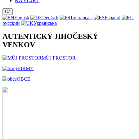
KONTAKT
CZ
English
Deutsch
Le français
Espanol
русский
Українська
AUTENTICKÝ JIHOČESKÝ
VENKOV
MŮJ PROSTOR
FIRMY
OBCE