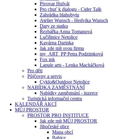
Pivovar Hulvát
Pro chuť k dialogu - Cider Talk
Zahrádka blahobytu
Atelier Wunsch - Hedvika Wunsch
Dary ze statku
Řezbářka Anna Tomanová
Lučištnice Netolice
Kavárna Darinka
Jak zde mít svou firmu
my_ART_PP Petra Podzimková
Fox ink
Lapule arts - Lenka Macháčková
Pro děti
Půjčovny a servis
Cyklo&Outdoor Netolice
NABÍDKA ZAMĚSTNÁNÍ
Nabídky zaměstnání - inzerce
Turistická informační centra
KALENDÁŘ AKCÍ
MŮJ PROSTOR
PROSTOR PRO INSTITUCE
Jak zde mít MŮJ PROSTOR
Jihočeské obce
Mapa obcí
Babice