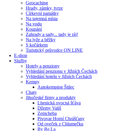
Geocaching
Hrady, zámky, tvrze
Církevní památky
Na tajemná místa
Na vodu
Koupání
Zahrady a sady... tady je ráj!
Na lyže a běžky
S kočárkem
Turistický průvodce ON LINE
E-shop
Služby
Hotely a penziony
Vyhledání penzionu v Jižních Čechách
Vyhledání hotelu v Jižních Čechách
Kempy
Autokemping Štilec
Chaty
Jihočeské firmy a produkty
Lhenická ovocná šťáva
Džemy Vališ
Zemcheba
Pivovar Horní Chrášťany
Od oveček z Chlumečku
By Re.La