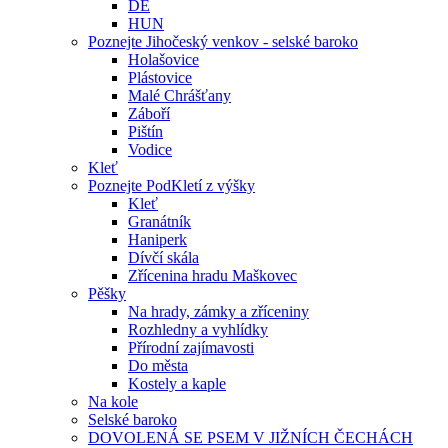
DE
HUN
Poznejte Jihočeský venkov - selské baroko
Holašovice
Plástovice
Malé Chrášťany
Záboří
Pištín
Vodice
Kleť
Poznejte PodKletí z výšky
Kleť
Granátník
Haniperk
Dívčí skála
Zřícenina hradu Maškovec
Pěšky
Na hrady, zámky a zříceniny
Rozhledny a vyhlídky
Přírodní zajímavosti
Do města
Kostely a kaple
Na kole
Selské baroko
DOVOLENÁ SE PSEM V JIŽNÍCH ČECHÁCH