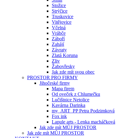
Stožice
Strýčice
Truskovice
Vitějovice
Včelná
Vrábče
Záboří
Zahájí
Závraty
Zlatá Koruna
Zliv
Žabovřesky
Jak zde mít svou obec
PROSTOR PRO FIRMY
Jihočeské firmy
Mapa firem
Od oveček z Chlumečku
Lučištnice Netolice
Kavárna Darinka
my_ART_PP Petra Podzimková
Fox ink
Lapule arts - Lenka macháčková
Jak zde mít MŮJ PROSTOR
Jak zde mít MŮJ PROSTOR