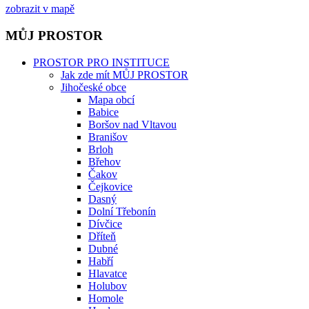
zobrazit v mapě
MŮJ PROSTOR
PROSTOR PRO INSTITUCE
Jak zde mít MŮJ PROSTOR
Jihočeské obce
Mapa obcí
Babice
Boršov nad Vltavou
Branišov
Brloh
Břehov
Čakov
Čejkovice
Dasný
Dolní Třebonín
Dívčice
Dříteň
Dubné
Habří
Hlavatce
Holubov
Homole