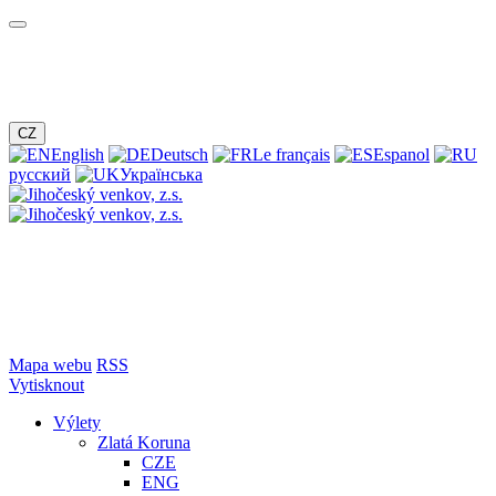
CZ
English
Deutsch
Le français
Espanol
русский
Українська
Mapa webu
RSS
Vytisknout
Výlety
Zlatá Koruna
CZE
ENG