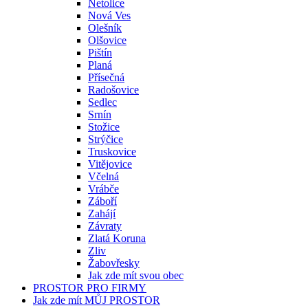
Netolice
Nová Ves
Olešník
Olšovice
Pištín
Planá
Přísečná
Radošovice
Sedlec
Srnín
Stožice
Strýčice
Truskovice
Vitějovice
Včelná
Vrábče
Záboří
Zahájí
Závraty
Zlatá Koruna
Zliv
Žabovřesky
Jak zde mít svou obec
PROSTOR PRO FIRMY
Jak zde mít MŮJ PROSTOR