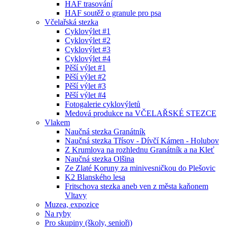
HAF trasování
HAF soutěž o granule pro psa
Včelařská stezka
Cyklovýlet #1
Cyklovýlet #2
Cyklovýlet #3
Cyklovýlet #4
Pěší výlet #1
Pěší výlet #2
Pěší výlet #3
Pěší výlet #4
Fotogalerie cyklovýletů
Medová produkce na VČELAŘSKÉ STEZCE
Vlakem
Naučná stezka Granátník
Naučná stezka Třísov - Dívčí Kámen - Holubov
Z Krumlova na rozhlednu Granátník a na Kleť
Naučná stezka Olšina
Ze Zlaté Koruny za minivesničkou do Plešovic
K2 Blanského lesa
Fritschova stezka aneb ven z města kaňonem
Vltavy
Muzea, expozice
Na ryby
Pro skupiny (školy, senioři)