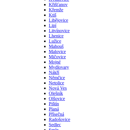
Křišťanov
Křemže
Ktiš
Libějovice
Lipí
Litvínovice
Lhenice
Lužice
Mahouš
Malovice
Mičovice
Mojné
Mydlovary
Nákří
Němčice
Netolice
Nová Ves
Olešník
Olšovice
Pištín
Planá
Přísečná
Radošovice
Sedlec
Srnín