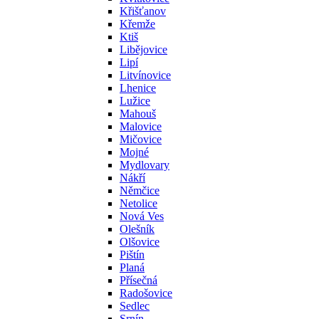
Křišťanov
Křemže
Ktiš
Libějovice
Lipí
Litvínovice
Lhenice
Lužice
Mahouš
Malovice
Mičovice
Mojné
Mydlovary
Nákří
Němčice
Netolice
Nová Ves
Olešník
Olšovice
Pištín
Planá
Přísečná
Radošovice
Sedlec
Srnín