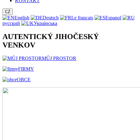
KONTAKT
CZ
English
Deutsch
Le français
Espanol
русский
Українська
AUTENTICKÝ JIHOČESKÝ
VENKOV
MŮJ PROSTOR
FIRMY
OBCE