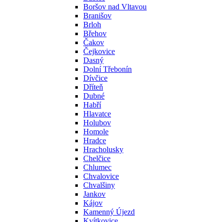
Boršov nad Vltavou
Branišov
Brloh
Břehov
Čakov
Čejkovice
Dasný
Dolní Třebonín
Dívčice
Dříteň
Dubné
Habří
Hlavatce
Holubov
Homole
Hradce
Hracholusky
Chelčice
Chlumec
Chvalovice
Chvalšiny
Jankov
Kájov
Kamenný Újezd
Kvítkovice