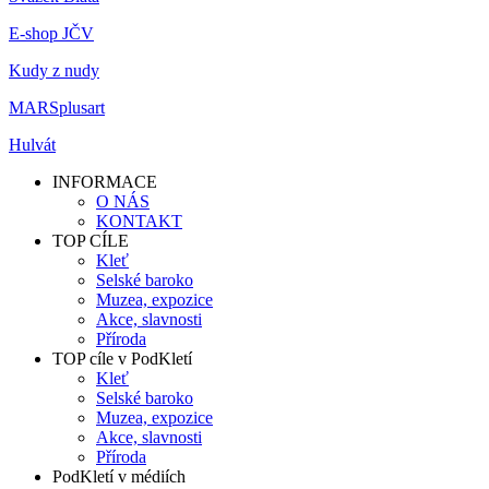
E-shop JČV
Kudy z nudy
MARSplusart
Hulvát
INFORMACE
O NÁS
KONTAKT
TOP CÍLE
Kleť
Selské baroko
Muzea, expozice
Akce, slavnosti
Příroda
TOP cíle v PodKletí
Kleť
Selské baroko
Muzea, expozice
Akce, slavnosti
Příroda
PodKletí v médiích