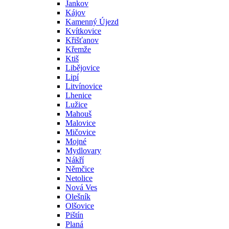
Jankov
Kájov
Kamenný Újezd
Kvítkovice
Křišťanov
Křemže
Ktiš
Libějovice
Lipí
Litvínovice
Lhenice
Lužice
Mahouš
Malovice
Mičovice
Mojné
Mydlovary
Nákří
Němčice
Netolice
Nová Ves
Olešník
Olšovice
Pištín
Planá