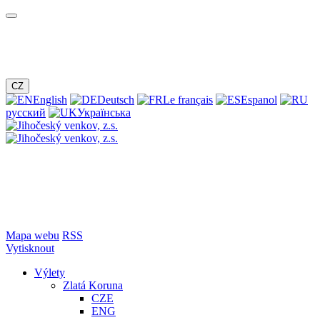
CZ
English
Deutsch
Le français
Espanol
русский
Українська
Mapa webu
RSS
Vytisknout
Výlety
Zlatá Koruna
CZE
ENG