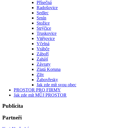
Přísečná
Radošovice
Sedlec
Srnín
Stožice
Strýčice
Truskovice
Vitějovice
Včelná
Vrábče
Záboří
Zahájí
Závraty
Zlatá Koruna
Zliv
Žabovřesky
Jak zde mít svou obec
PROSTOR PRO FIRMY
Jak zde mít MŮJ PROSTOR
Publicita
Partneři