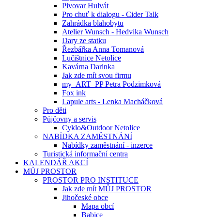
Pivovar Hulvát
Pro chuť k dialogu - Cider Talk
Zahrádka blahobytu
Atelier Wunsch - Hedvika Wunsch
Dary ze statku
Řezbářka Anna Tomanová
Lučištnice Netolice
Kavárna Darinka
Jak zde mít svou firmu
my_ART_PP Petra Podzimková
Fox ink
Lapule arts - Lenka Macháčková
Pro děti
Půjčovny a servis
Cyklo&Outdoor Netolice
NABÍDKA ZAMĚSTNÁNÍ
Nabídky zaměstnání - inzerce
Turistická informační centra
KALENDÁŘ AKCÍ
MŮJ PROSTOR
PROSTOR PRO INSTITUCE
Jak zde mít MŮJ PROSTOR
Jihočeské obce
Mapa obcí
Babice