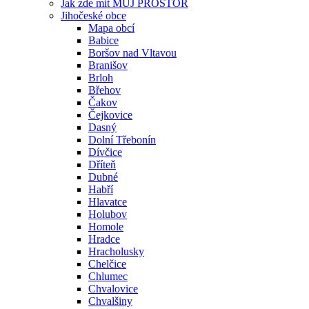
Jak zde mít MŮJ PROSTOR
Jihočeské obce
Mapa obcí
Babice
Boršov nad Vltavou
Branišov
Brloh
Břehov
Čakov
Čejkovice
Dasný
Dolní Třebonín
Dívčice
Dříteň
Dubné
Habří
Hlavatce
Holubov
Homole
Hradce
Hracholusky
Chelčice
Chlumec
Chvalovice
Chvalšiny