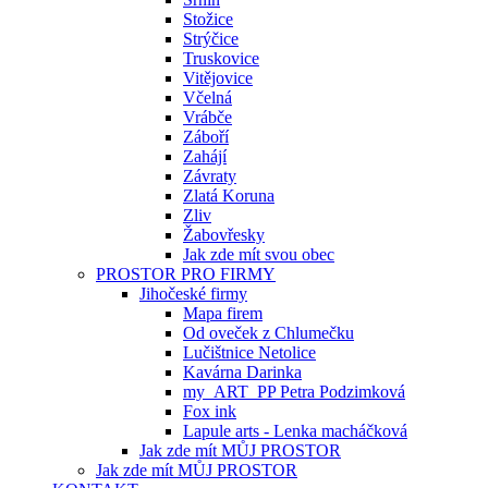
Stožice
Strýčice
Truskovice
Vitějovice
Včelná
Vrábče
Záboří
Zahájí
Závraty
Zlatá Koruna
Zliv
Žabovřesky
Jak zde mít svou obec
PROSTOR PRO FIRMY
Jihočeské firmy
Mapa firem
Od oveček z Chlumečku
Lučištnice Netolice
Kavárna Darinka
my_ART_PP Petra Podzimková
Fox ink
Lapule arts - Lenka macháčková
Jak zde mít MŮJ PROSTOR
Jak zde mít MŮJ PROSTOR