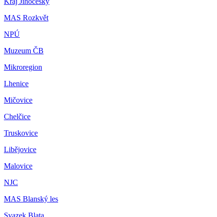
Kraj Jihočeský
MAS Rozkvět
NPÚ
Muzeum ČB
Mikroregion
Lhenice
Mičovice
Chelčice
Truskovice
Libějovice
Malovice
NJC
MAS Blanský les
Svazek Blata