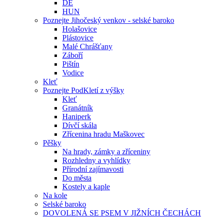
DE
HUN
Poznejte Jihočeský venkov - selské baroko
Holašovice
Plástovice
Malé Chrášťany
Záboří
Pištín
Vodice
Kleť
Poznejte PodKletí z výšky
Kleť
Granátník
Haniperk
Dívčí skála
Zřícenina hradu Maškovec
Pěšky
Na hrady, zámky a zříceniny
Rozhledny a vyhlídky
Přírodní zajímavosti
Do města
Kostely a kaple
Na kole
Selské baroko
DOVOLENÁ SE PSEM V JIŽNÍCH ČECHÁCH