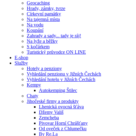
Geocaching
Hrady, zámky, tvrze
Církevní památky
Na tajemná místa
Na vodu
Koupání
Zahrady a sady... tady je ráj!
Na lyže a běžky
S kočárkem
Turistický průvodce ON LINE
E-shop
Služby
Hotely a penziony
Vyhledání penzionu v Jižních Čechách
Vyhledání hotelu v Jižních Čechách
Kempy
Autokemping Štilec
Chaty
Jihočeské firmy a produkty
Lhenická ovocná šťáva
Džemy Vališ
Zemcheba
Pivovar Horní Chrášťany
Od oveček z Chlumečku
By Re.La