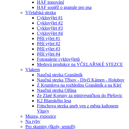
HAF trasování
HAF soutěž o granule pro psa
Včelařská stezka
Cyklovýlet #1
Cyklovýlet #2
Cyklovýlet #3
Cyklovýlet #4
Pěší výlet #1
Pěší výlet #2
Pěší výlet #3
Pěší výlet #4
Fotogalerie cyklovýletů
Medová produkce na VČELAŘSKÉ STEZCE
Vlakem
Naučná stezka Granátník
Naučná stezka Třísov - Dívčí Kámen - Holubov
Z Krumlova na rozhlednu Granátník a na Kleť
Naučná stezka Olšina
Ze Zlaté Koruny za minivesničkou do Plešovic
K2 Blanského lesa
Fritschova stezka aneb ven z města kaňonem
Vltavy
Muzea, expozice
Na ryby
Pro skupiny (školy, senioři)