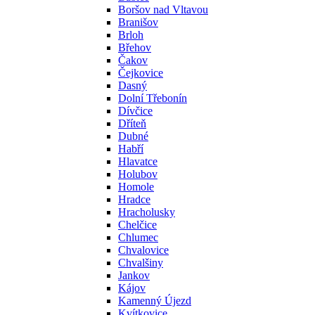
Boršov nad Vltavou
Branišov
Brloh
Břehov
Čakov
Čejkovice
Dasný
Dolní Třebonín
Dívčice
Dříteň
Dubné
Habří
Hlavatce
Holubov
Homole
Hradce
Hracholusky
Chelčice
Chlumec
Chvalovice
Chvalšiny
Jankov
Kájov
Kamenný Újezd
Kvítkovice