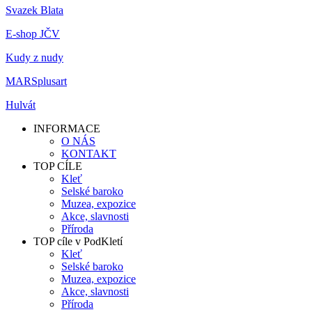
Svazek Blata
E-shop JČV
Kudy z nudy
MARSplusart
Hulvát
INFORMACE
O NÁS
KONTAKT
TOP CÍLE
Kleť
Selské baroko
Muzea, expozice
Akce, slavnosti
Příroda
TOP cíle v PodKletí
Kleť
Selské baroko
Muzea, expozice
Akce, slavnosti
Příroda