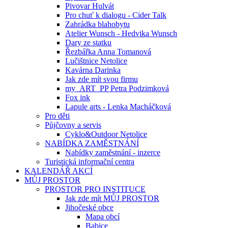
Pivovar Hulvát
Pro chuť k dialogu - Cider Talk
Zahrádka blahobytu
Atelier Wunsch - Hedvika Wunsch
Dary ze statku
Řezbářka Anna Tomanová
Lučištnice Netolice
Kavárna Darinka
Jak zde mít svou firmu
my_ART_PP Petra Podzimková
Fox ink
Lapule arts - Lenka Macháčková
Pro děti
Půjčovny a servis
Cyklo&Outdoor Netolice
NABÍDKA ZAMĚSTNÁNÍ
Nabídky zaměstnání - inzerce
Turistická informační centra
KALENDÁŘ AKCÍ
MŮJ PROSTOR
PROSTOR PRO INSTITUCE
Jak zde mít MŮJ PROSTOR
Jihočeské obce
Mapa obcí
Babice