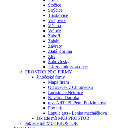
Stožice
Strýčice
Truskovice
Vitějovice
Včelná
Vrábče
Záboří
Zahájí
Závraty
Zlatá Koruna
Zliv
Žabovřesky
Jak zde mít svou obec
PROSTOR PRO FIRMY
Jihočeské firmy
Mapa firem
Od oveček z Chlumečku
Lučištnice Netolice
Kavárna Darinka
my_ART_PP Petra Podzimková
Fox ink
Lapule arts - Lenka macháčková
Jak zde mít MŮJ PROSTOR
Jak zde mít MŮJ PROSTOR