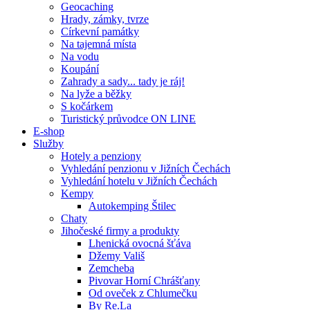
Geocaching
Hrady, zámky, tvrze
Církevní památky
Na tajemná místa
Na vodu
Koupání
Zahrady a sady... tady je ráj!
Na lyže a běžky
S kočárkem
Turistický průvodce ON LINE
E-shop
Služby
Hotely a penziony
Vyhledání penzionu v Jižních Čechách
Vyhledání hotelu v Jižních Čechách
Kempy
Autokemping Štilec
Chaty
Jihočeské firmy a produkty
Lhenická ovocná šťáva
Džemy Vališ
Zemcheba
Pivovar Horní Chrášťany
Od oveček z Chlumečku
By Re.La