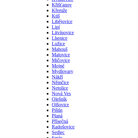
Křišťanov
Křemže
Ktiš
Libějovice
Lipí
Litvínovice
Lhenice
Lužice
Mahouš
Malovice
Mičovice
Mojné
Mydlovary
Nákří
Němčice
Netolice
Nová Ves
Olešník
Olšovice
Pištín
Planá
Přísečná
Radošovice
Sedlec
Srnín