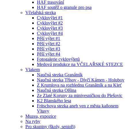
HAF trasování
HAF soutěž o granule pro psa
Včelařská stezka
Cyklovýlet #1
Cyklovýlet #2
Cyklovýlet #3
Cyklovýlet #4
Pěší výlet #1
Pěší výlet #2
Pěší výlet #3
Pěší výlet #4
Fotogalerie cyklovýletů
Medová produkce na VČELAŘSKÉ STEZCE
Vlakem
Naučná stezka Granátník
Naučná stezka Třísov - Dívčí Kámen - Holubov
Z Krumlova na rozhlednu Granátník a na Kleť
Naučná stezka Olšina
Ze Zlaté Koruny za minivesničkou do Plešovic
K2 Blanského lesa
Fritschova stezka aneb ven z města kaňonem
Vltavy
Muzea, expozice
Na ryby
Pro skupiny (školy, senioři)