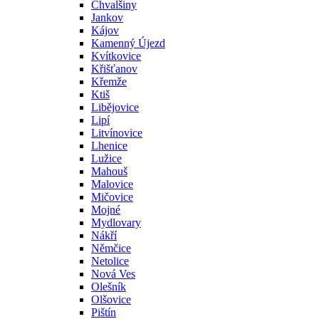
Chvalšiny
Jankov
Kájov
Kamenný Újezd
Kvítkovice
Křišťanov
Křemže
Ktiš
Libějovice
Lipí
Litvínovice
Lhenice
Lužice
Mahouš
Malovice
Mičovice
Mojné
Mydlovary
Nákří
Němčice
Netolice
Nová Ves
Olešník
Olšovice
Pištín