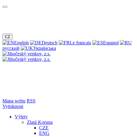
CZ
English
Deutsch
Le français
Espanol
русский
Українська
Mapa webu
RSS
Vytisknout
Výlety
Zlatá Koruna
CZE
ENG