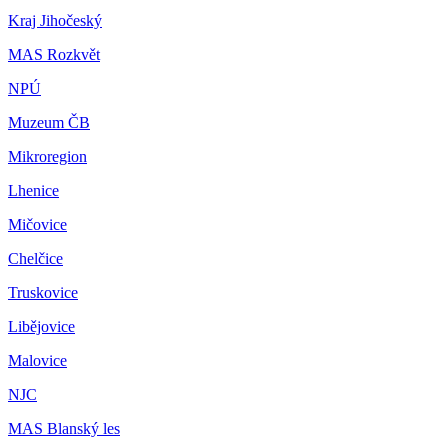
Kraj Jihočeský
MAS Rozkvět
NPÚ
Muzeum ČB
Mikroregion
Lhenice
Mičovice
Chelčice
Truskovice
Libějovice
Malovice
NJC
MAS Blanský les