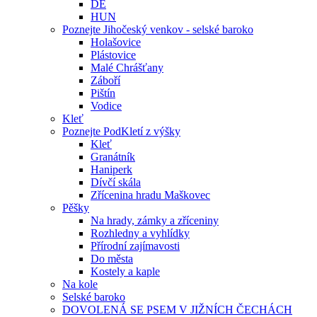
DE
HUN
Poznejte Jihočeský venkov - selské baroko
Holašovice
Plástovice
Malé Chrášťany
Záboří
Pištín
Vodice
Kleť
Poznejte PodKletí z výšky
Kleť
Granátník
Haniperk
Dívčí skála
Zřícenina hradu Maškovec
Pěšky
Na hrady, zámky a zříceniny
Rozhledny a vyhlídky
Přírodní zajímavosti
Do města
Kostely a kaple
Na kole
Selské baroko
DOVOLENÁ SE PSEM V JIŽNÍCH ČECHÁCH