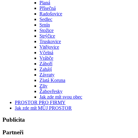
Planá
Přísečná
Radošovice
Sedlec
Srnín
Stožice
Strýčice
Truskovice
Vitějovice
Včelná
Vrábče
Záboří
Zahájí
Závraty
Zlatá Koruna
Zliv
Žabovřesky
Jak zde mít svou obec
PROSTOR PRO FIRMY
Jak zde mít MŮJ PROSTOR
Publicita
Partneři