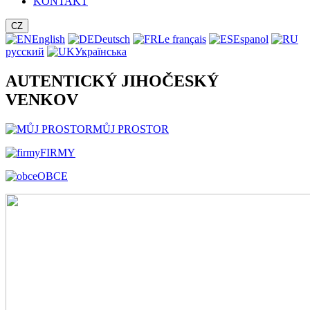
KONTAKT
CZ
English
Deutsch
Le français
Espanol
русский
Українська
AUTENTICKÝ JIHOČESKÝ
VENKOV
MŮJ PROSTOR
FIRMY
OBCE