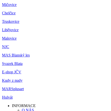
Mičovice
Chelčice
Truskovice
Libějovice
Malovice
NJC
MAS Blanský les
Svazek Blata
E-shop JČV
Kudy z nudy
MARSplusart
Hulvát
INFORMACE
O NÁS