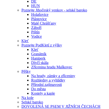
DE
HUN
Poznejte Jihočeský venkov - selské baroko
Holašovice
Plástovice
Malé Chrášťany
Záboří
Pištín
Vodice
Kleť
Poznejte PodKletí z výšky
Kleť
Granátník
Haniperk
Dívčí skála
Zřícenina hradu Maškovec
Pěšky
Na hrady, zámky a zříceniny
Rozhledny a vyhlídky
Přírodní zajímavosti
Do města
Kostely a kaple
Na kole
Selské baroko
DOVOLENÁ SE PSEM V JIŽNÍCH ČECHÁCH