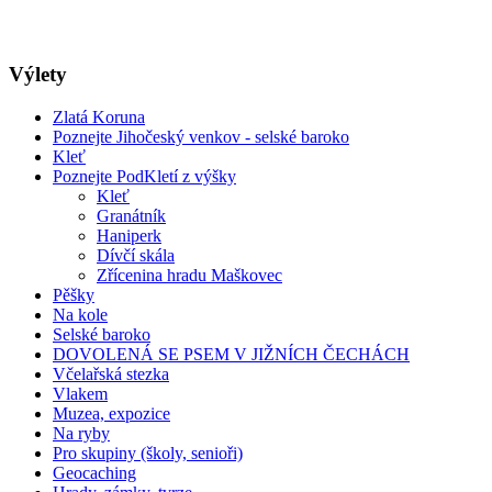
Výlety
Zlatá Koruna
Poznejte Jihočeský venkov - selské baroko
Kleť
Poznejte PodKletí z výšky
Kleť
Granátník
Haniperk
Dívčí skála
Zřícenina hradu Maškovec
Pěšky
Na kole
Selské baroko
DOVOLENÁ SE PSEM V JIŽNÍCH ČECHÁCH
Včelařská stezka
Vlakem
Muzea, expozice
Na ryby
Pro skupiny (školy, senioři)
Geocaching