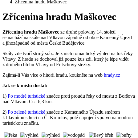
Zřícenina hradu Maškovec
Zřícenina hradu Maškovec
Zřícenina hradu Maškovec
ze druhé poloviny 14. století
se nachází na skále nad Vltavou západně od obce Kamenný Újezd
a jihozápadně od města České Budějovice.
Skály zde tvoří strmý sráz. Je z nich romantický výhled na tok řeky
Vltavy. Z hradu se dochoval již pouze kus zdi, který je lépe vidět
z druhého břehu Vltavy od Fritschovy stezky.
Zajímá-li Vás více o hitorii hradu, koukněte na web
hrady.cz
Jak se k místu dostat:
1)
Po modré turistické
značce proti proudu řeky od mostu z Boršova
nad Vltavou. Cca 6,3 km.
2)
Po zelené turistické
značce z Kamenného Újezdu směrem
k hlavnímu silnici na Č. Krumlov, poté napojení vpravo na modrou
turistickou značku.