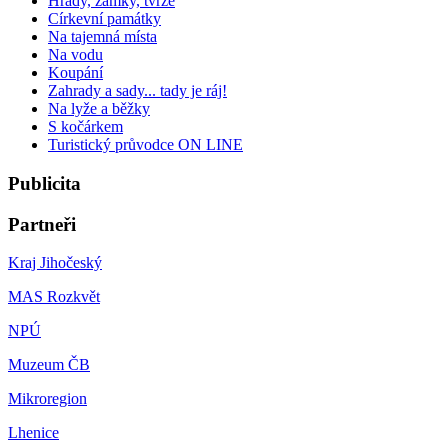
Hrady, zámky, tvrze
Církevní památky
Na tajemná místa
Na vodu
Koupání
Zahrady a sady... tady je ráj!
Na lyže a běžky
S kočárkem
Turistický průvodce ON LINE
Publicita
Partneři
Kraj Jihočeský
MAS Rozkvět
NPÚ
Muzeum ČB
Mikroregion
Lhenice