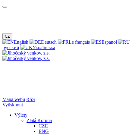
CZ
English
Deutsch
Le français
Espanol
русский
Українська
Mapa webu
RSS
Vytisknout
Výlety
Zlatá Koruna
CZE
ENG