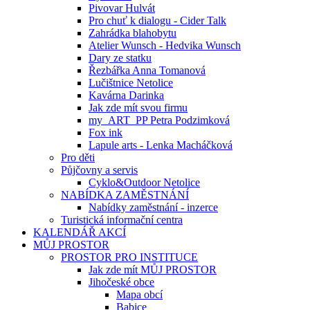
Pivovar Hulvát
Pro chuť k dialogu - Cider Talk
Zahrádka blahobytu
Atelier Wunsch - Hedvika Wunsch
Dary ze statku
Řezbářka Anna Tomanová
Lučištnice Netolice
Kavárna Darinka
Jak zde mít svou firmu
my_ART_PP Petra Podzimková
Fox ink
Lapule arts - Lenka Macháčková
Pro děti
Půjčovny a servis
Cyklo&Outdoor Netolice
NABÍDKA ZAMĚSTNÁNÍ
Nabídky zaměstnání - inzerce
Turistická informační centra
KALENDÁŘ AKCÍ
MŮJ PROSTOR
PROSTOR PRO INSTITUCE
Jak zde mít MŮJ PROSTOR
Jihočeské obce
Mapa obcí
Babice