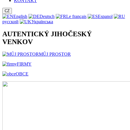
KONTAKT
CZ
English
Deutsch
Le français
Espanol
русский
Українська
AUTENTICKÝ JIHOČESKÝ
VENKOV
MŮJ PROSTOR
FIRMY
OBCE