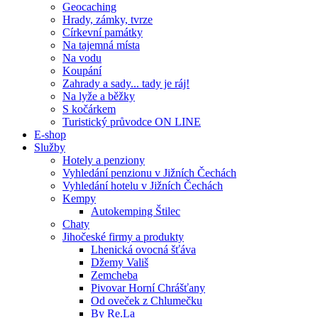
Geocaching
Hrady, zámky, tvrze
Církevní památky
Na tajemná místa
Na vodu
Koupání
Zahrady a sady... tady je ráj!
Na lyže a běžky
S kočárkem
Turistický průvodce ON LINE
E-shop
Služby
Hotely a penziony
Vyhledání penzionu v Jižních Čechách
Vyhledání hotelu v Jižních Čechách
Kempy
Autokemping Štilec
Chaty
Jihočeské firmy a produkty
Lhenická ovocná šťáva
Džemy Vališ
Zemcheba
Pivovar Horní Chrášťany
Od oveček z Chlumečku
By Re.La