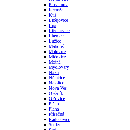
Křišťanov
Křemže
Ktiš
Libějovice
Lipí
Litvínovice
Lhenice
Lužice
Mahouš
Malovice
Mičovice
Mojné
Mydlovary
Nákří
Němčice
Netolice
Nová Ves
Olešník
Olšovice
Pištín
Planá
Přísečná
Radošovice
Sedlec
Srnín