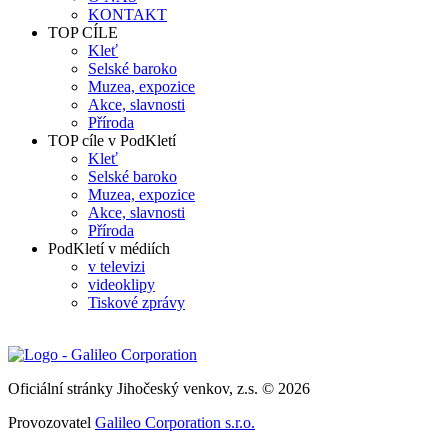
KONTAKT
TOP CÍLE
Kleť
Selské baroko
Muzea, expozice
Akce, slavnosti
Příroda
TOP cíle v PodKletí
Kleť
Selské baroko
Muzea, expozice
Akce, slavnosti
Příroda
PodKletí v médiích
v televizi
videoklipy
Tiskové zprávy
Oficiální stránky Jihočeský venkov, z.s. © 2026
Provozovatel
Galileo Corporation s.r.o.