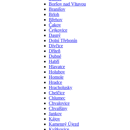
Boršov nad Vltavou
Branišov
Brloh
Břehov
Čakov
Čejkovice
Dasný
Dolní Třebonín
Dívčice
Dříteň
Dubné
Habří
Hlavatce
Holubov
Homole
Hradce
Hracholusky
Chelčice
Chlumec
Chvalovice
Chvalšiny
Jankov
Kájov
Kamenný Újezd
Kvítkovice