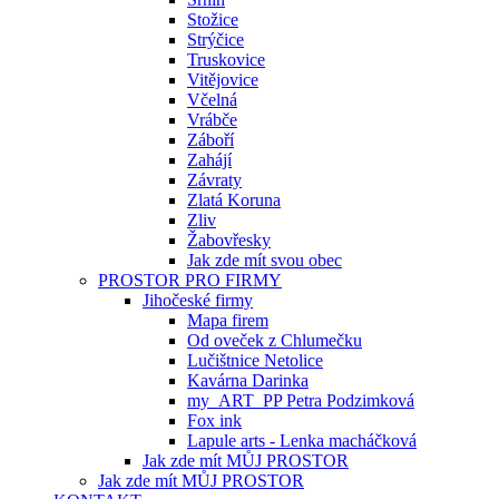
Stožice
Strýčice
Truskovice
Vitějovice
Včelná
Vrábče
Záboří
Zahájí
Závraty
Zlatá Koruna
Zliv
Žabovřesky
Jak zde mít svou obec
PROSTOR PRO FIRMY
Jihočeské firmy
Mapa firem
Od oveček z Chlumečku
Lučištnice Netolice
Kavárna Darinka
my_ART_PP Petra Podzimková
Fox ink
Lapule arts - Lenka macháčková
Jak zde mít MŮJ PROSTOR
Jak zde mít MŮJ PROSTOR