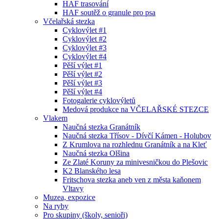
HAF trasování
HAF soutěž o granule pro psa
Včelařská stezka
Cyklovýlet #1
Cyklovýlet #2
Cyklovýlet #3
Cyklovýlet #4
Pěší výlet #1
Pěší výlet #2
Pěší výlet #3
Pěší výlet #4
Fotogalerie cyklovýletů
Medová produkce na VČELAŘSKÉ STEZCE
Vlakem
Naučná stezka Granátník
Naučná stezka Třísov - Dívčí Kámen - Holubov
Z Krumlova na rozhlednu Granátník a na Kleť
Naučná stezka Olšina
Ze Zlaté Koruny za minivesničkou do Plešovic
K2 Blanského lesa
Fritschova stezka aneb ven z města kaňonem
Vltavy
Muzea, expozice
Na ryby
Pro skupiny (školy, senioři)