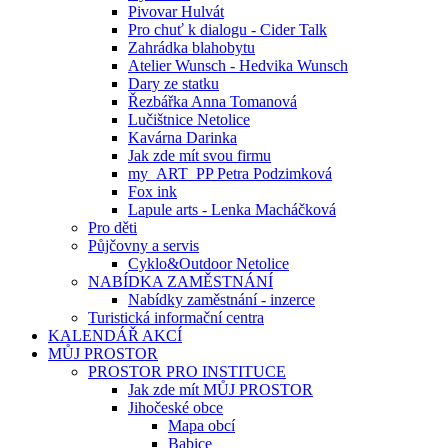
Pivovar Hulvát
Pro chuť k dialogu - Cider Talk
Zahrádka blahobytu
Atelier Wunsch - Hedvika Wunsch
Dary ze statku
Řezbářka Anna Tomanová
Lučištnice Netolice
Kavárna Darinka
Jak zde mít svou firmu
my_ART_PP Petra Podzimková
Fox ink
Lapule arts - Lenka Macháčková
Pro děti
Půjčovny a servis
Cyklo&Outdoor Netolice
NABÍDKA ZAMĚSTNÁNÍ
Nabídky zaměstnání - inzerce
Turistická informační centra
KALENDÁŘ AKCÍ
MŮJ PROSTOR
PROSTOR PRO INSTITUCE
Jak zde mít MŮJ PROSTOR
Jihočeské obce
Mapa obcí
Babice