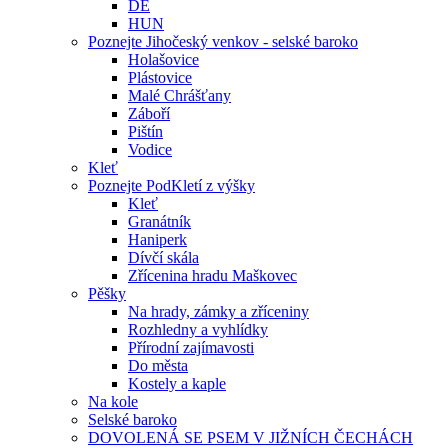
DE
HUN
Poznejte Jihočeský venkov - selské baroko
Holašovice
Plástovice
Malé Chrášťany
Záboří
Pištín
Vodice
Kleť
Poznejte PodKletí z výšky
Kleť
Granátník
Haniperk
Dívčí skála
Zřícenina hradu Maškovec
Pěšky
Na hrady, zámky a zříceniny
Rozhledny a vyhlídky
Přírodní zajímavosti
Do města
Kostely a kaple
Na kole
Selské baroko
DOVOLENÁ SE PSEM V JIŽNÍCH ČECHÁCH