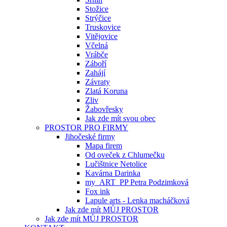
Stožice
Strýčice
Truskovice
Vitějovice
Včelná
Vrábče
Záboří
Zahájí
Závraty
Zlatá Koruna
Zliv
Žabovřesky
Jak zde mít svou obec
PROSTOR PRO FIRMY
Jihočeské firmy
Mapa firem
Od oveček z Chlumečku
Lučištnice Netolice
Kavárna Darinka
my_ART_PP Petra Podzimková
Fox ink
Lapule arts - Lenka macháčková
Jak zde mít MŮJ PROSTOR
Jak zde mít MŮJ PROSTOR