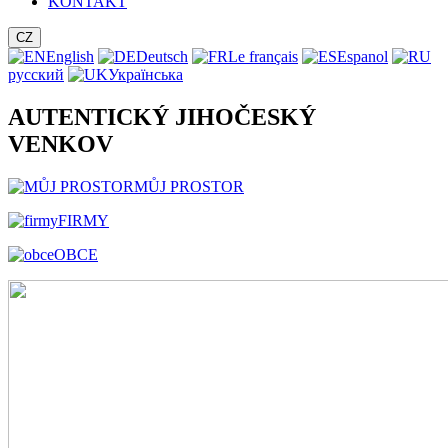
KONTAKT
CZ
English
Deutsch
Le français
Espanol
русский
Українська
AUTENTICKÝ JIHOČESKÝ
VENKOV
MŮJ PROSTOR
FIRMY
OBCE