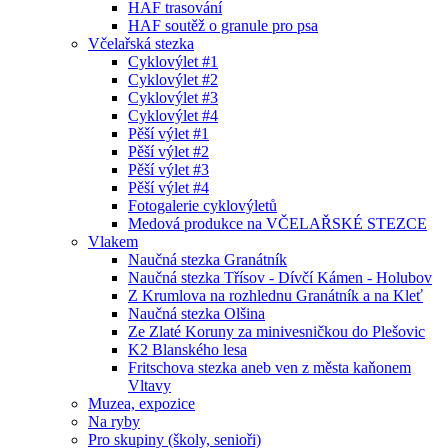
HAF trasování
HAF soutěž o granule pro psa
Včelařská stezka
Cyklovýlet #1
Cyklovýlet #2
Cyklovýlet #3
Cyklovýlet #4
Pěší výlet #1
Pěší výlet #2
Pěší výlet #3
Pěší výlet #4
Fotogalerie cyklovýletů
Medová produkce na VČELAŘSKÉ STEZCE
Vlakem
Naučná stezka Granátník
Naučná stezka Třísov - Dívčí Kámen - Holubov
Z Krumlova na rozhlednu Granátník a na Kleť
Naučná stezka Olšina
Ze Zlaté Koruny za minivesničkou do Plešovic
K2 Blanského lesa
Fritschova stezka aneb ven z města kaňonem
Vltavy
Muzea, expozice
Na ryby
Pro skupiny (školy, senioři)