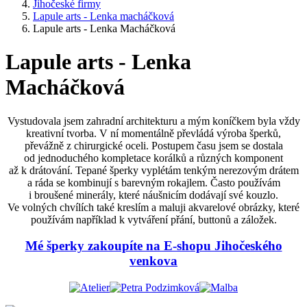
Jihočeské firmy
Lapule arts - Lenka macháčková
Lapule arts - Lenka Macháčková
Lapule arts - Lenka
Macháčková
Vystudovala jsem zahradní architekturu a mým koníčkem byla vždy
kreativní tvorba. V ní momentálně převládá výroba šperků,
převážně z chirurgické oceli. Postupem času jsem se dostala
od jednoduchého kompletace korálků a různých komponent
až k drátování. Tepané šperky vyplétám tenkým nerezovým drátem
a ráda se kombinují s barevným rokajlem. Často používám
i broušené minerály, které náušnicím dodávají své kouzlo.
Ve volných chvílích také kreslím a maluji akvarelové obrázky, které
používám například k vytváření přání, buttonů a záložek.
Mé šperky zakoupíte na E-shopu Jihočeského
venkova