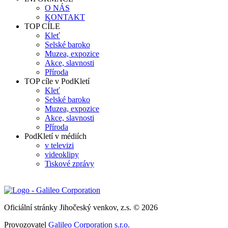
O NÁS
KONTAKT
TOP CÍLE
Kleť
Selské baroko
Muzea, expozice
Akce, slavnosti
Příroda
TOP cíle v PodKletí
Kleť
Selské baroko
Muzea, expozice
Akce, slavnosti
Příroda
PodKletí v médiích
v televizi
videoklipy
Tiskové zprávy
Oficiální stránky Jihočeský venkov, z.s. © 2026
Provozovatel
Galileo Corporation s.r.o.