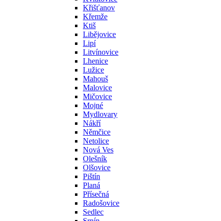
Křišťanov
Křemže
Ktiš
Libějovice
Lipí
Litvínovice
Lhenice
Lužice
Mahouš
Malovice
Mičovice
Mojné
Mydlovary
Nákří
Němčice
Netolice
Nová Ves
Olešník
Olšovice
Pištín
Planá
Přísečná
Radošovice
Sedlec
Srnín