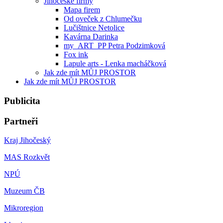
Jihočeské firmy
Mapa firem
Od oveček z Chlumečku
Lučištnice Netolice
Kavárna Darinka
my_ART_PP Petra Podzimková
Fox ink
Lapule arts - Lenka macháčková
Jak zde mít MŮJ PROSTOR
Jak zde mít MŮJ PROSTOR
Publicita
Partneři
Kraj Jihočeský
MAS Rozkvět
NPÚ
Muzeum ČB
Mikroregion