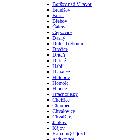
Boršov nad Vltavou
Branišov
Brloh
Břehov
Čakov
Čejkovice
Dasný
Dolní Třebonín
Dívčice
Dříteň
Dubné
Habří
Hlavatce
Holubov
Homole
Hradce
Hracholusky
Chelčice
Chlumec
Chvalovice
Chvalšiny
Jankov
Kájov
Kamenný Újezd
Kvítkovice