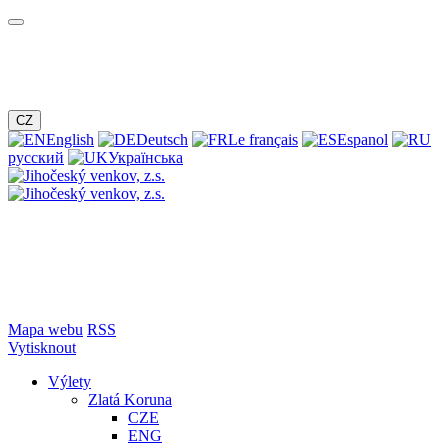
CZ
English
Deutsch
Le français
Espanol
русский
Українська
Mapa webu
RSS
Vytisknout
Výlety
Zlatá Koruna
CZE
ENG