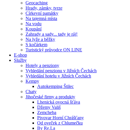
Geocaching
Hrady, zámky, tvrze
Církevní památky
Na tajemná místa
Na vodu
Koupání
Zahrady a sady... tady je ráj!
Na lyže a běžky
S kočárkem
Turistický průvodce ON LINE
E-shop
Služby
Hotely a penziony
Vyhledání penzionu v Jižních Čechách
Vyhledání hotelu v Jižních Čechách
Kempy
Autokemping Štilec
Chaty
Jihočeské firmy a produkty
Lhenická ovocná šťáva
Džemy Vališ
Zemcheba
Pivovar Horní Chrášťany
Od oveček z Chlumečku
By Re.La