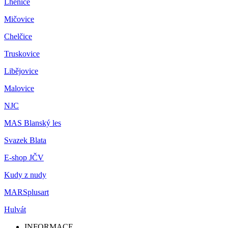
Lhenice
Mičovice
Chelčice
Truskovice
Libějovice
Malovice
NJC
MAS Blanský les
Svazek Blata
E-shop JČV
Kudy z nudy
MARSplusart
Hulvát
INFORMACE