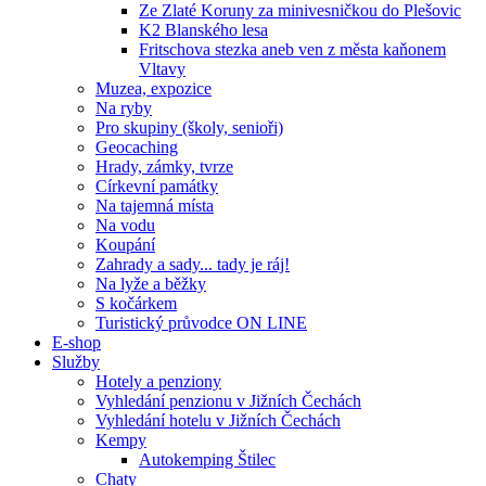
Ze Zlaté Koruny za minivesničkou do Plešovic
K2 Blanského lesa
Fritschova stezka aneb ven z města kaňonem
Vltavy
Muzea, expozice
Na ryby
Pro skupiny (školy, senioři)
Geocaching
Hrady, zámky, tvrze
Církevní památky
Na tajemná místa
Na vodu
Koupání
Zahrady a sady... tady je ráj!
Na lyže a běžky
S kočárkem
Turistický průvodce ON LINE
E-shop
Služby
Hotely a penziony
Vyhledání penzionu v Jižních Čechách
Vyhledání hotelu v Jižních Čechách
Kempy
Autokemping Štilec
Chaty