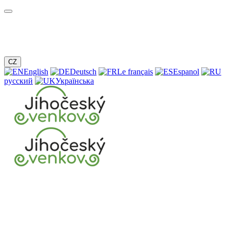
CZ
English
Deutsch
Le français
Espanol
русский
Українська