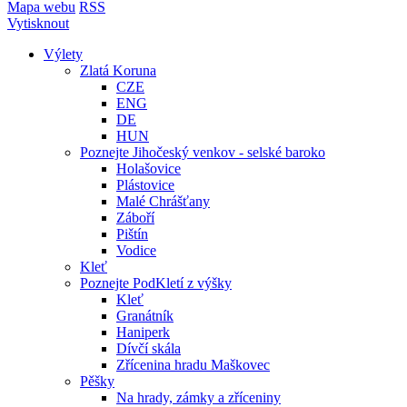
Mapa webu
RSS
Vytisknout
Výlety
Zlatá Koruna
CZE
ENG
DE
HUN
Poznejte Jihočeský venkov - selské baroko
Holašovice
Plástovice
Malé Chrášťany
Záboří
Pištín
Vodice
Kleť
Poznejte PodKletí z výšky
Kleť
Granátník
Haniperk
Dívčí skála
Zřícenina hradu Maškovec
Pěšky
Na hrady, zámky a zříceniny