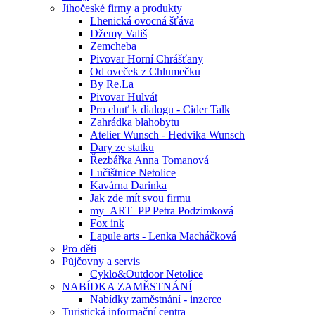
Jihočeské firmy a produkty
Lhenická ovocná šťáva
Džemy Vališ
Zemcheba
Pivovar Horní Chrášťany
Od oveček z Chlumečku
By Re.La
Pivovar Hulvát
Pro chuť k dialogu - Cider Talk
Zahrádka blahobytu
Atelier Wunsch - Hedvika Wunsch
Dary ze statku
Řezbářka Anna Tomanová
Lučištnice Netolice
Kavárna Darinka
Jak zde mít svou firmu
my_ART_PP Petra Podzimková
Fox ink
Lapule arts - Lenka Macháčková
Pro děti
Půjčovny a servis
Cyklo&Outdoor Netolice
NABÍDKA ZAMĚSTNÁNÍ
Nabídky zaměstnání - inzerce
Turistická informační centra