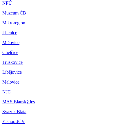
NPÚ
Muzeum ČB
Mikroregion
Lhenice
Mičovice
Chelčice
Truskovice
Libějovice
Malovice
NJC
MAS Blanský les
Svazek Blata
E-shop JČV