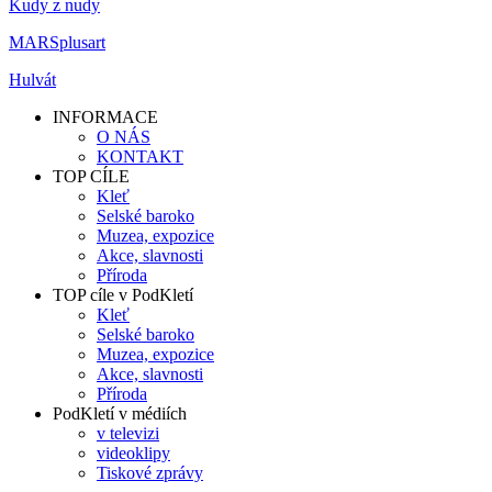
Kudy z nudy
MARSplusart
Hulvát
INFORMACE
O NÁS
KONTAKT
TOP CÍLE
Kleť
Selské baroko
Muzea, expozice
Akce, slavnosti
Příroda
TOP cíle v PodKletí
Kleť
Selské baroko
Muzea, expozice
Akce, slavnosti
Příroda
PodKletí v médiích
v televizi
videoklipy
Tiskové zprávy