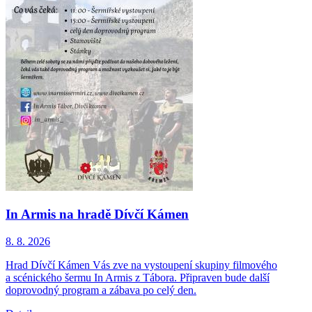
In Armis na hradě Dívčí Kámen
8. 8.
2026
Hrad Dívčí Kámen Vás zve na vystoupení skupiny filmového
a scénického šermu In Armis z Tábora. Připraven bude další
doprovodný program a zábava po celý den.