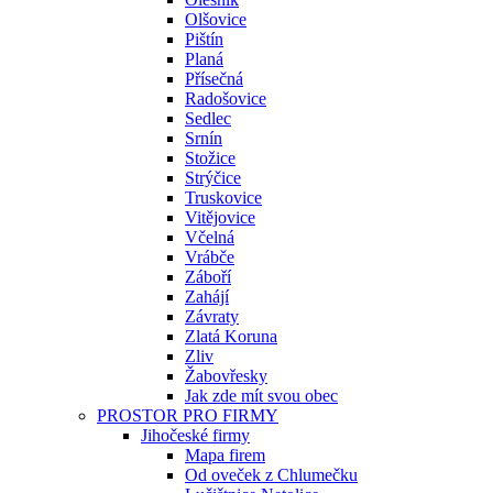
Olšovice
Pištín
Planá
Přísečná
Radošovice
Sedlec
Srnín
Stožice
Strýčice
Truskovice
Vitějovice
Včelná
Vrábče
Záboří
Zahájí
Závraty
Zlatá Koruna
Zliv
Žabovřesky
Jak zde mít svou obec
PROSTOR PRO FIRMY
Jihočeské firmy
Mapa firem
Od oveček z Chlumečku