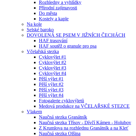
Rozhledny a vyhlídky
Přírodní zajímavosti
Do města
Kostely a kaple
Na kole
Selské baroko
DOVOLENÁ SE PSEM V JIŽNÍCH ČECHÁCH
HAF trasování
HAF soutěž o granule pro psa
Včelařská stezka
Cyklovýlet #1
Cyklovýlet #2
Cyklovýlet #3
Cyklovýlet #4
Pěší výlet #1
Pěší výlet #2
Pěší výlet #3
Pěší výlet #4
Fotogalerie cyklovýletů
Medová produkce na VČELAŘSKÉ STEZCE
Vlakem
Naučná stezka Granátník
Naučná stezka Třísov - Dívčí Kámen - Holubov
Z Krumlova na rozhlednu Granátník a na Kleť
Naučná stezka Olšina