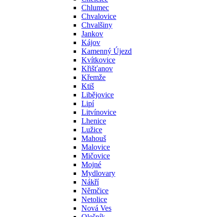
Chlumec
Chvalovice
Chvalšiny
Jankov
Kájov
Kamenný Újezd
Kvítkovice
Křišťanov
Křemže
Ktiš
Libějovice
Lipí
Litvínovice
Lhenice
Lužice
Mahouš
Malovice
Mičovice
Mojné
Mydlovary
Nákří
Němčice
Netolice
Nová Ves
Olešník