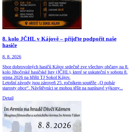
8. kolo JČHL v Kájově – přijďte podpořit naše
hasiče
8. 8.
2026
Sbor dobrovolných hasičů Kájov srdečně zve všechny občany na 8.
kolo Jihočeské hasičské ligy (JČHL), které se uskuteční v sobotu 8.
srpna 2026 na hřišti TJ Sokol Kájov.
Letošní závody jsou zároveň 25. ročníkem soutěže „O pohár
starosty obce“. Návštěvníci se mohou těšit na napínavé výkony...
Detail