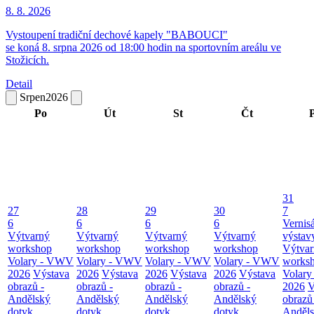
8. 8.
2026
Vystoupení tradiční dechové kapely "BABOUCI"
se koná 8. srpna 2026 od 18:00 hodin na sportovním areálu ve
Stožicích.
Detail
Srpen
2026
Po
Út
St
Čt
31
27
28
29
30
7
6
6
6
6
Vernis
Výtvarný
Výtvarný
Výtvarný
Výtvarný
výsta
workshop
workshop
workshop
workshop
Výtvar
Volary - VWV
Volary - VWV
Volary - VWV
Volary - VWV
works
2026
Výstava
2026
Výstava
2026
Výstava
2026
Výstava
Volar
obrazů -
obrazů -
obrazů -
obrazů -
2026
V
Andělský
Andělský
Andělský
Andělský
obrazů
dotyk
dotyk
dotyk
dotyk
Anděl