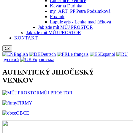
Lučištnice Netolice
Kavárna Darinka
my_ART_PP Petra Podzimková
Fox ink
Lapule arts - Lenka macháčková
Jak zde mít MŮJ PROSTOR
Jak zde mít MŮJ PROSTOR
KONTAKT
CZ
English
Deutsch
Le français
Espanol
русский
Українська
AUTENTICKÝ JIHOČESKÝ
VENKOV
MŮJ PROSTOR
FIRMY
OBCE