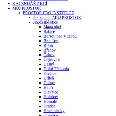
KALENDÁŘ AKCÍ
MŮJ PROSTOR
PROSTOR PRO INSTITUCE
Jak zde mít MŮJ PROSTOR
Jihočeské obce
Mapa obcí
Babice
Boršov nad Vltavou
Branišov
Brloh
Břehov
Čakov
Čejkovice
Dasný
Dolní Třebonín
Dívčice
Dříteň
Dubné
Habří
Hlavatce
Holubov
Homole
Hradce
Hracholusky
Chelčice