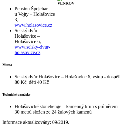
Pension Špejchar
u Vojty – Holašovice
3,
www.holasovice.cz
Selský dvůr
Holašovice –
Holašovice 6,
www.selsky-dvur-
holasovice.cz
Muzea
Selský dvůr Holašovice – Holašovice 6, vstup - dospělí
80 Kč, děti 40 Kč
Technické památky
Holašovické stonehenge – kamenný kruh s průměrem
30 metrů složen ze 24 žulových kamenů
Informace aktualizovány: 09/2019.