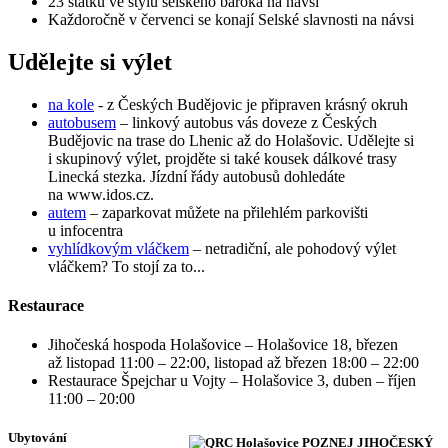
23 statků ve stylu selského baroka na návsi
Každoročně v červenci se konají Selské slavnosti na návsi
Udělejte si výlet
na kole
- z Českých Budějovic je připraven krásný okruh
autobusem
– linkový autobus vás doveze z Českých
Budějovic na trase do Lhenic až do Holašovic. Udělejte si
i skupinový výlet, projděte si také kousek dálkové trasy
Linecká stezka. Jízdní řády autobusů dohledáte
na www.idos.cz.
autem
– zaparkovat můžete na přilehlém parkovišti
u infocentra
vyhlídkovým vláčkem
– netradiční, ale pohodový výlet
vláčkem? To stojí za to...
Restaurace
Jihočeská hospoda Holašovice – Holašovice 18, březen
až listopad 11:00 – 22:00, listopad až březen 18:00 – 22:00
Restaurace Špejchar u Vojty – Holašovice 3, duben – říjen
11:00 – 20:00
Ubytování