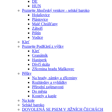
DE
HUN
Poznejte Jihočeský venkov - selské baroko
Holašovice
Plástovice
Malé Chrášťany
Záboří
Pištín
Vodice
Kleť
Poznejte PodKletí z výšky
Kleť
Granátník
Haniperk
Dívčí skála
Zřícenina hradu Maškovec
Pěšky
Na hrady, zámky a zříceniny
Rozhledny a vyhlídky
Přírodní zajímavosti
Do města
Kostely a kaple
Na kole
Selské baroko
DOVOLENÁ SE PSEM V JIŽNÍCH ČECHÁCH