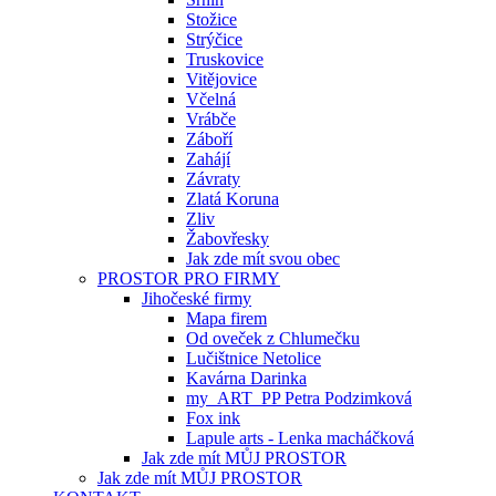
Stožice
Strýčice
Truskovice
Vitějovice
Včelná
Vrábče
Záboří
Zahájí
Závraty
Zlatá Koruna
Zliv
Žabovřesky
Jak zde mít svou obec
PROSTOR PRO FIRMY
Jihočeské firmy
Mapa firem
Od oveček z Chlumečku
Lučištnice Netolice
Kavárna Darinka
my_ART_PP Petra Podzimková
Fox ink
Lapule arts - Lenka macháčková
Jak zde mít MŮJ PROSTOR
Jak zde mít MŮJ PROSTOR