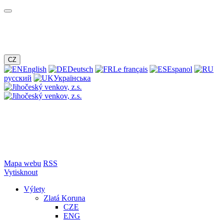
CZ
English
Deutsch
Le français
Espanol
русский
Українська
Mapa webu
RSS
Vytisknout
Výlety
Zlatá Koruna
CZE
ENG