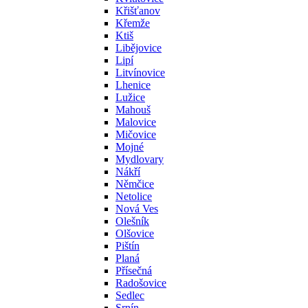
Křišťanov
Křemže
Ktiš
Libějovice
Lipí
Litvínovice
Lhenice
Lužice
Mahouš
Malovice
Mičovice
Mojné
Mydlovary
Nákří
Němčice
Netolice
Nová Ves
Olešník
Olšovice
Pištín
Planá
Přísečná
Radošovice
Sedlec
Srnín