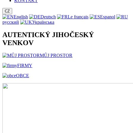
KONTAKT
CZ
English
Deutsch
Le français
Espanol
русский
Українська
AUTENTICKÝ JIHOČESKÝ
VENKOV
MŮJ PROSTOR
FIRMY
OBCE