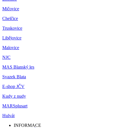
Mičovice
Chelčice
Truskovice
Libějovice
Malovice
NJC
MAS Blanský les
Svazek Blata
E-shop JČV
Kudy z nudy
MARSplusart
Hulvát
INFORMACE