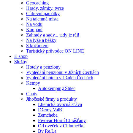
Geocaching
Hrady, zámky, tvrze
Církevní památky
Na tajemná místa
Na vodu
Koupání
Zahrady a sady... tady je ráj!
Na lyže a běžky
S kočárkem
Turistický průvodce ON LINE
E-shop
Služby
Hotely a penziony
Vyhledání penzionu v Jižních Čechách
Vyhledání hotelu v Jižních Čechách
Kempy
Autokemping Štilec
Chaty
Jihočeské firmy a produkty
Lhenická ovocná šťáva
Džemy Vališ
Zemcheba
Pivovar Horní Chrášťany
Od oveček z Chlumečku
By Re.La