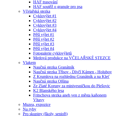
HAF trasování
HAF soutěž o granule pro psa
Včelařská stezka
Cyklovýlet #1
Cyklovýlet #2
Cyklovýlet #3
Cyklovýlet #4
Pěší výlet #1
Pěší výlet #2
Pěší výlet #3
Pěší výlet #4
Fotogalerie cyklovýletů
Medová produkce na VČELAŘSKÉ STEZCE
Vlakem
Naučná stezka Granátník
Naučná stezka Třísov - Dívčí Kámen - Holubov
Z Krumlova na rozhlednu Granátník a na Kleť
Naučná stezka Olšina
Ze Zlaté Koruny za minivesničkou do Plešovic
K2 Blanského lesa
Fritschova stezka aneb ven z města kaňonem
Vltavy
Muzea, expozice
Na ryby
Pro skupiny (školy, senioři)