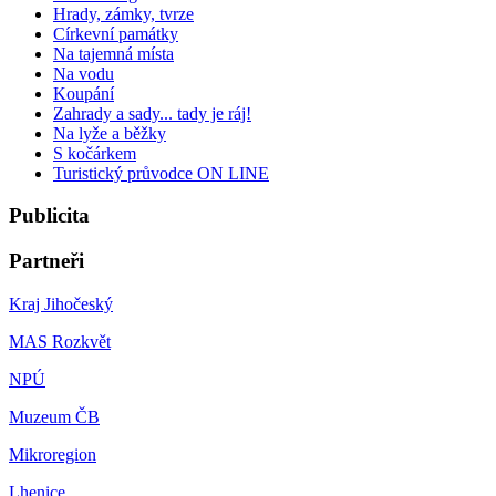
Hrady, zámky, tvrze
Církevní památky
Na tajemná místa
Na vodu
Koupání
Zahrady a sady... tady je ráj!
Na lyže a běžky
S kočárkem
Turistický průvodce ON LINE
Publicita
Partneři
Kraj Jihočeský
MAS Rozkvět
NPÚ
Muzeum ČB
Mikroregion
Lhenice