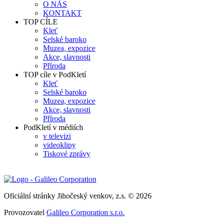
O NÁS
KONTAKT
TOP CÍLE
Kleť
Selské baroko
Muzea, expozice
Akce, slavnosti
Příroda
TOP cíle v PodKletí
Kleť
Selské baroko
Muzea, expozice
Akce, slavnosti
Příroda
PodKletí v médiích
v televizi
videoklipy
Tiskové zprávy
Oficiální stránky Jihočeský venkov, z.s. © 2026
Provozovatel
Galileo Corporation s.r.o.