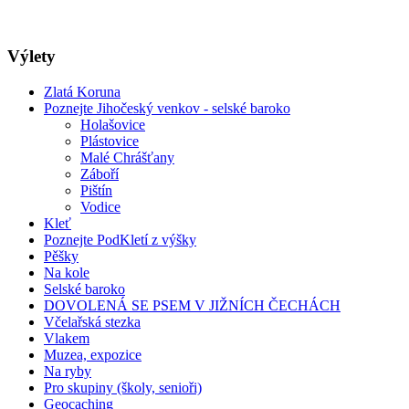
Výlety
Zlatá Koruna
Poznejte Jihočeský venkov - selské baroko
Holašovice
Plástovice
Malé Chrášťany
Záboří
Pištín
Vodice
Kleť
Poznejte PodKletí z výšky
Pěšky
Na kole
Selské baroko
DOVOLENÁ SE PSEM V JIŽNÍCH ČECHÁCH
Včelařská stezka
Vlakem
Muzea, expozice
Na ryby
Pro skupiny (školy, senioři)
Geocaching