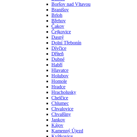
Boršov nad Vltavou
Branišov
Brloh
Břehov
Čakov
Čejkovice
Dasný
Dolní Třebonín
Dívčice
Dříteň
Dubné
Habří
Hlavatce
Holubov
Homole
Hradce
Hracholusky
Chelčice
Chlumec
Chvalovice
Chvalšiny
Jankov
Kájov
Kamenný Újezd
Kvítkovice