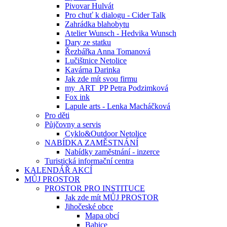
Pivovar Hulvát
Pro chuť k dialogu - Cider Talk
Zahrádka blahobytu
Atelier Wunsch - Hedvika Wunsch
Dary ze statku
Řezbářka Anna Tomanová
Lučištnice Netolice
Kavárna Darinka
Jak zde mít svou firmu
my_ART_PP Petra Podzimková
Fox ink
Lapule arts - Lenka Macháčková
Pro děti
Půjčovny a servis
Cyklo&Outdoor Netolice
NABÍDKA ZAMĚSTNÁNÍ
Nabídky zaměstnání - inzerce
Turistická informační centra
KALENDÁŘ AKCÍ
MŮJ PROSTOR
PROSTOR PRO INSTITUCE
Jak zde mít MŮJ PROSTOR
Jihočeské obce
Mapa obcí
Babice