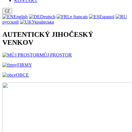
KONTAKT
CZ
English
Deutsch
Le français
Espanol
русский
Українська
AUTENTICKÝ JIHOČESKÝ
VENKOV
MŮJ PROSTOR
FIRMY
OBCE