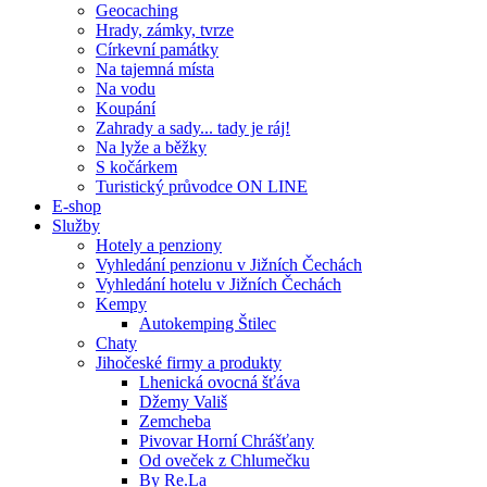
Geocaching
Hrady, zámky, tvrze
Církevní památky
Na tajemná místa
Na vodu
Koupání
Zahrady a sady... tady je ráj!
Na lyže a běžky
S kočárkem
Turistický průvodce ON LINE
E-shop
Služby
Hotely a penziony
Vyhledání penzionu v Jižních Čechách
Vyhledání hotelu v Jižních Čechách
Kempy
Autokemping Štilec
Chaty
Jihočeské firmy a produkty
Lhenická ovocná šťáva
Džemy Vališ
Zemcheba
Pivovar Horní Chrášťany
Od oveček z Chlumečku
By Re.La