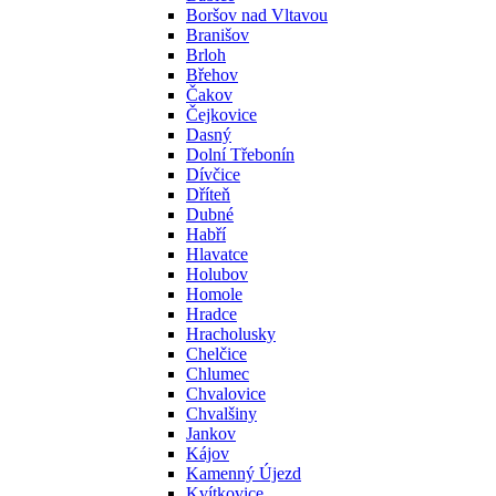
Boršov nad Vltavou
Branišov
Brloh
Břehov
Čakov
Čejkovice
Dasný
Dolní Třebonín
Dívčice
Dříteň
Dubné
Habří
Hlavatce
Holubov
Homole
Hradce
Hracholusky
Chelčice
Chlumec
Chvalovice
Chvalšiny
Jankov
Kájov
Kamenný Újezd
Kvítkovice