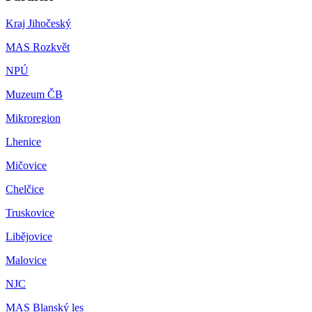
Kraj Jihočeský
MAS Rozkvět
NPÚ
Muzeum ČB
Mikroregion
Lhenice
Mičovice
Chelčice
Truskovice
Libějovice
Malovice
NJC
MAS Blanský les