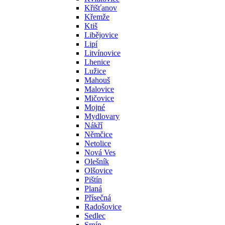
Křišťanov
Křemže
Ktiš
Libějovice
Lipí
Litvínovice
Lhenice
Lužice
Mahouš
Malovice
Mičovice
Mojné
Mydlovary
Nákří
Němčice
Netolice
Nová Ves
Olešník
Olšovice
Pištín
Planá
Přísečná
Radošovice
Sedlec
Srnín