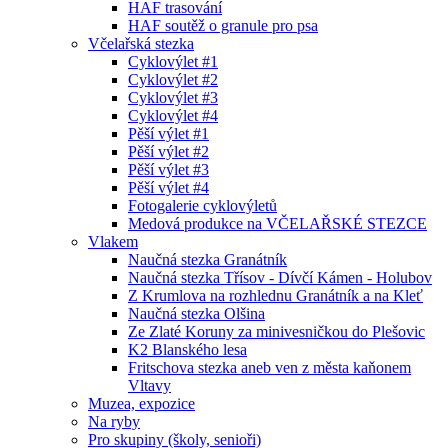
HAF trasování
HAF soutěž o granule pro psa
Včelařská stezka
Cyklovýlet #1
Cyklovýlet #2
Cyklovýlet #3
Cyklovýlet #4
Pěší výlet #1
Pěší výlet #2
Pěší výlet #3
Pěší výlet #4
Fotogalerie cyklovýletů
Medová produkce na VČELAŘSKÉ STEZCE
Vlakem
Naučná stezka Granátník
Naučná stezka Třísov - Dívčí Kámen - Holubov
Z Krumlova na rozhlednu Granátník a na Kleť
Naučná stezka Olšina
Ze Zlaté Koruny za minivesničkou do Plešovic
K2 Blanského lesa
Fritschova stezka aneb ven z města kaňonem
Vltavy
Muzea, expozice
Na ryby
Pro skupiny (školy, senioři)