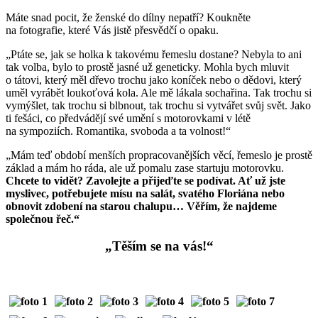
Máte snad pocit, že ženské do dílny nepatří? Koukněte
na fotografie, které Vás jistě přesvědčí o opaku.
„Ptáte se, jak se holka k takovému řemeslu dostane? Nebyla to ani
tak volba, bylo to prostě jasné už geneticky. Mohla bych mluvit
o tátovi, který měl dřevo trochu jako koníček nebo o dědovi, který
uměl vyrábět loukoťová kola. Ale mě lákala sochařina. Tak trochu si
vymýšlet, tak trochu si blbnout, tak trochu si vytvářet svůj svět. Jako
ti fešáci, co předvádějí své umění s motorovkami v létě
na sympoziích. Romantika, svoboda a ta volnost!“
„Mám teď období menších propracovanějších věcí, řemeslo je prostě
základ a mám ho ráda, ale už pomalu zase startuju motorovku.
Chcete to vidět? Zavolejte a přijeďte se podívat. Ať už jste
myslivec, potřebujete mísu na salát, svatého Floriána nebo
obnovit zdobení na starou chalupu… Věřím, že najdeme
společnou řeč.“
„Těším se na vás!“