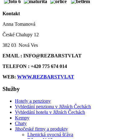
Kontakt
Anna Tomanová
České Chalupy 12
382 03 Nová Ves
EMAIL : INFO@REZBARSTVI.AT
TELEFON : +420 775 674 014
WEB:
WWW.REZBARSTVI.AT
Služby
Hotely a penziony
Vyhledání penzionu v Jižních Čechách
Vyhledání hotelu v Jižních Čechách
Kempy
Chaty
Jihočeské firmy a produkty
Lhenická ovocná šťáva