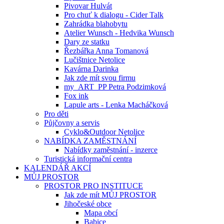
Pivovar Hulvát
Pro chuť k dialogu - Cider Talk
Zahrádka blahobytu
Atelier Wunsch - Hedvika Wunsch
Dary ze statku
Řezbářka Anna Tomanová
Lučištnice Netolice
Kavárna Darinka
Jak zde mít svou firmu
my_ART_PP Petra Podzimková
Fox ink
Lapule arts - Lenka Macháčková
Pro děti
Půjčovny a servis
Cyklo&Outdoor Netolice
NABÍDKA ZAMĚSTNÁNÍ
Nabídky zaměstnání - inzerce
Turistická informační centra
KALENDÁŘ AKCÍ
MŮJ PROSTOR
PROSTOR PRO INSTITUCE
Jak zde mít MŮJ PROSTOR
Jihočeské obce
Mapa obcí
Babice