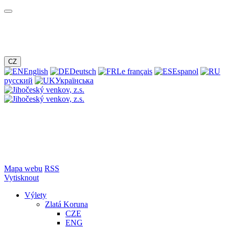
CZ
English
Deutsch
Le français
Espanol
русский
Українська
Mapa webu
RSS
Vytisknout
Výlety
Zlatá Koruna
CZE
ENG