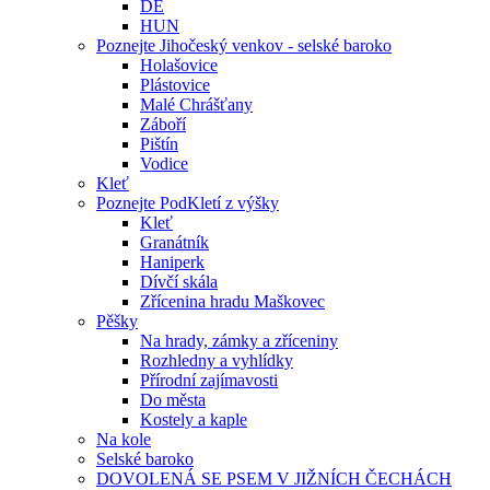
DE
HUN
Poznejte Jihočeský venkov - selské baroko
Holašovice
Plástovice
Malé Chrášťany
Záboří
Pištín
Vodice
Kleť
Poznejte PodKletí z výšky
Kleť
Granátník
Haniperk
Dívčí skála
Zřícenina hradu Maškovec
Pěšky
Na hrady, zámky a zříceniny
Rozhledny a vyhlídky
Přírodní zajímavosti
Do města
Kostely a kaple
Na kole
Selské baroko
DOVOLENÁ SE PSEM V JIŽNÍCH ČECHÁCH