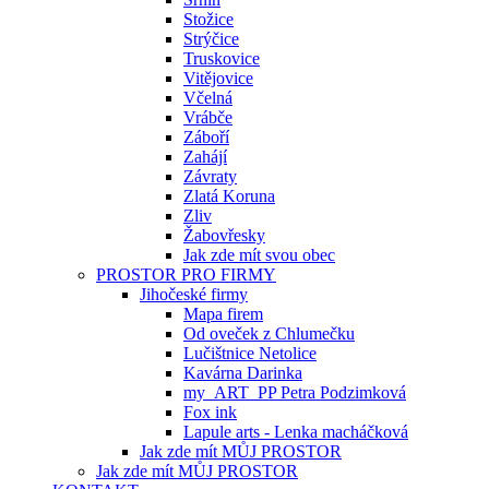
Stožice
Strýčice
Truskovice
Vitějovice
Včelná
Vrábče
Záboří
Zahájí
Závraty
Zlatá Koruna
Zliv
Žabovřesky
Jak zde mít svou obec
PROSTOR PRO FIRMY
Jihočeské firmy
Mapa firem
Od oveček z Chlumečku
Lučištnice Netolice
Kavárna Darinka
my_ART_PP Petra Podzimková
Fox ink
Lapule arts - Lenka macháčková
Jak zde mít MŮJ PROSTOR
Jak zde mít MŮJ PROSTOR