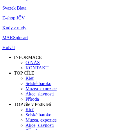
Svazek Blata
E-shop JČV
Kudy z nudy
MARSplusart
Hulvát
INFORMACE
O NÁS
KONTAKT
TOP CÍLE
Kleť
Selské baroko
Muzea, expozice
Akce, slavnosti
Příroda
TOP cíle v PodKletí
Kleť
Selské baroko
Muzea, expozice
Akce, slavnosti