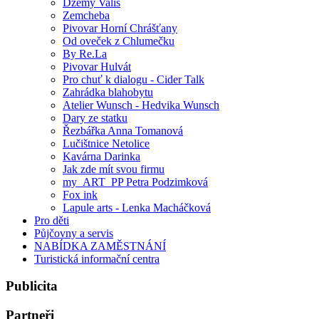
Džemy Vališ
Zemcheba
Pivovar Horní Chrášťany
Od oveček z Chlumečku
By Re.La
Pivovar Hulvát
Pro chuť k dialogu - Cider Talk
Zahrádka blahobytu
Atelier Wunsch - Hedvika Wunsch
Dary ze statku
Řezbářka Anna Tomanová
Lučištnice Netolice
Kavárna Darinka
Jak zde mít svou firmu
my_ART_PP Petra Podzimková
Fox ink
Lapule arts - Lenka Macháčková
Pro děti
Půjčovny a servis
NABÍDKA ZAMĚSTNÁNÍ
Turistická informační centra
Publicita
Partneři