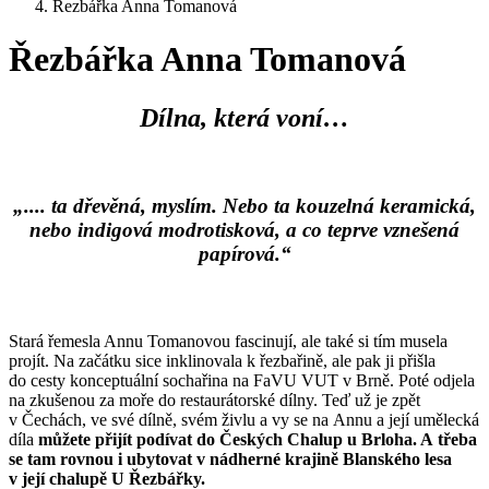
Řezbářka Anna Tomanová
Řezbářka Anna Tomanová
Dílna, která voní…
„.... ta dřevěná, myslím. Nebo ta kouzelná keramická,
nebo indigová modrotisková, a co teprve vznešená
papírová.“
Stará řemesla Annu Tomanovou fascinují, ale také si tím musela
projít. Na začátku sice inklinovala k řezbařině, ale pak ji přišla
do cesty konceptuální sochařina na FaVU VUT v Brně. Poté odjela
na zkušenou za moře do restaurátorské dílny. Teď už je zpět
v Čechách, ve své dílně, svém živlu a vy se na Annu a její umělecká
díla
můžete přijít podívat do Českých Chalup u Brloha. A třeba
se tam rovnou i ubytovat v nádherné krajině Blanského lesa
v její chalupě U Řezbářky.