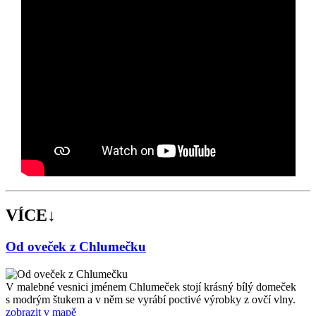
VÍCE↓
Od oveček z Chlumečku
V malebné vesnici jménem Chlumeček stojí krásný bílý domeček
s modrým štukem a v něm se vyrábí poctivé výrobky z ovčí vlny.
zobrazit v mapě