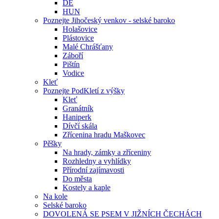
DE
HUN
Poznejte Jihočeský venkov - selské baroko
Holašovice
Plástovice
Malé Chrášťany
Záboří
Pištín
Vodice
Kleť
Poznejte PodKletí z výšky
Kleť
Granátník
Haniperk
Dívčí skála
Zřícenina hradu Maškovec
Pěšky
Na hrady, zámky a zříceniny
Rozhledny a vyhlídky
Přírodní zajímavosti
Do města
Kostely a kaple
Na kole
Selské baroko
DOVOLENÁ SE PSEM V JIŽNÍCH ČECHÁCH