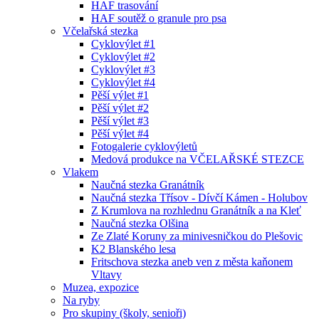
HAF trasování
HAF soutěž o granule pro psa
Včelařská stezka
Cyklovýlet #1
Cyklovýlet #2
Cyklovýlet #3
Cyklovýlet #4
Pěší výlet #1
Pěší výlet #2
Pěší výlet #3
Pěší výlet #4
Fotogalerie cyklovýletů
Medová produkce na VČELAŘSKÉ STEZCE
Vlakem
Naučná stezka Granátník
Naučná stezka Třísov - Dívčí Kámen - Holubov
Z Krumlova na rozhlednu Granátník a na Kleť
Naučná stezka Olšina
Ze Zlaté Koruny za minivesničkou do Plešovic
K2 Blanského lesa
Fritschova stezka aneb ven z města kaňonem
Vltavy
Muzea, expozice
Na ryby
Pro skupiny (školy, senioři)