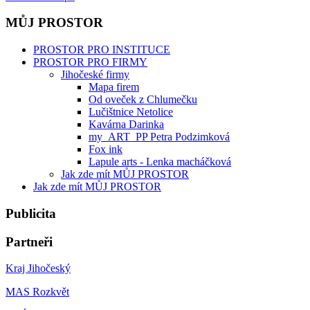
MŮJ PROSTOR
PROSTOR PRO INSTITUCE
PROSTOR PRO FIRMY
Jihočeské firmy
Mapa firem
Od oveček z Chlumečku
Lučištnice Netolice
Kavárna Darinka
my_ART_PP Petra Podzimková
Fox ink
Lapule arts - Lenka macháčková
Jak zde mít MŮJ PROSTOR
Jak zde mít MŮJ PROSTOR
Publicita
Partneři
Kraj Jihočeský
MAS Rozkvět