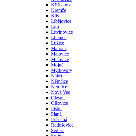
Křišťanov
Křemže
Ktiš
Libějovice
Lipí
Litvínovice
Lhenice
Lužice
Mahouš
Malovice
Mičovice
Mojné
Mydlovary
Nákří
Němčice
Netolice
Nová Ves
Olešník
Olšovice
Pištín
Planá
Přísečná
Radošovice
Sedlec
Srnín