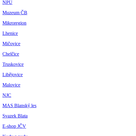
NPÚ
Muzeum ČB
Mikroregion
Lhenice
Mičovice
Chelčice
Truskovice
Libějovice
Malovice
NJC
MAS Blanský les
Svazek Blata
E-shop JČV