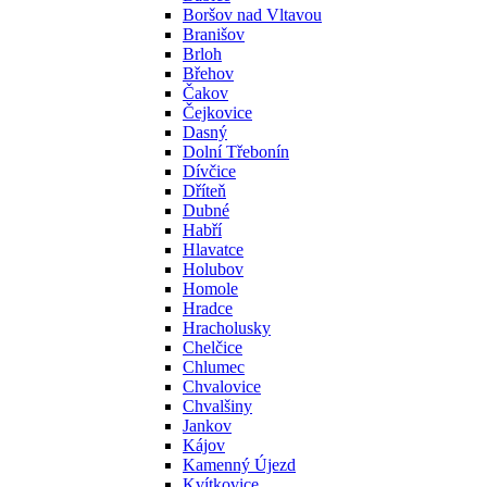
Boršov nad Vltavou
Branišov
Brloh
Břehov
Čakov
Čejkovice
Dasný
Dolní Třebonín
Dívčice
Dříteň
Dubné
Habří
Hlavatce
Holubov
Homole
Hradce
Hracholusky
Chelčice
Chlumec
Chvalovice
Chvalšiny
Jankov
Kájov
Kamenný Újezd
Kvítkovice