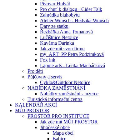
Pivovar Hulvát
Pro chuť k dialogu - Cider Talk
Zahrádka blahobytu
Atelier Wunsch - Hedvika Wunsch
Dary ze statku
Řezbářka Anna Tomanová
Lučištnice Netolice
Kavárna Darinka
Jak zde mít svou firmu
my_ART_PP Petra Podzimková
Fox ink
Lapule arts - Lenka Macháčková
Pro děti
Půjčovny a servis
Cyklo&Outdoor Netolice
NABÍDKA ZAMĚSTNÁNÍ
Nabídky zaměstnání - inzerce
Turistická informační centra
KALENDÁŘ AKCÍ
MŮJ PROSTOR
PROSTOR PRO INSTITUCE
Jak zde mít MŮJ PROSTOR
Jihočeské obce
Mapa obcí
Babice