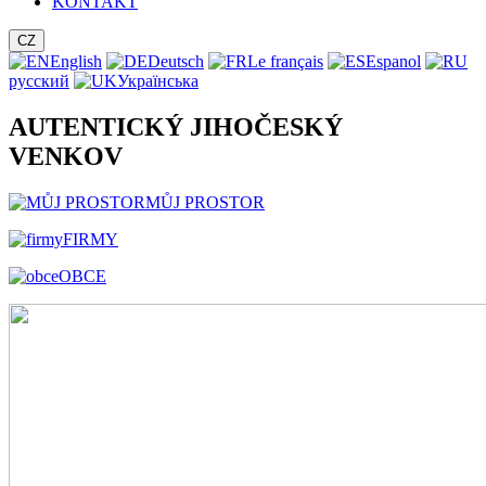
KONTAKT
CZ
English
Deutsch
Le français
Espanol
русский
Українська
AUTENTICKÝ JIHOČESKÝ
VENKOV
MŮJ PROSTOR
FIRMY
OBCE