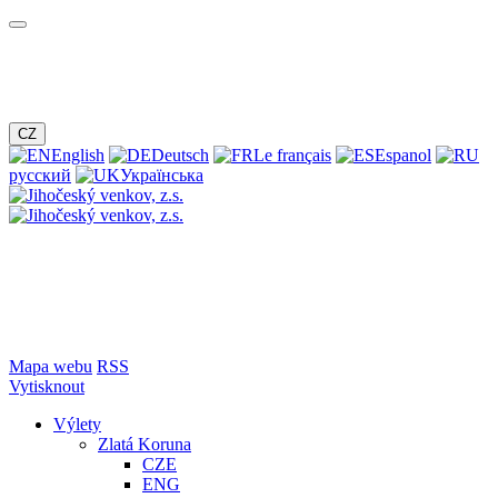
CZ
English
Deutsch
Le français
Espanol
русский
Українська
Mapa webu
RSS
Vytisknout
Výlety
Zlatá Koruna
CZE
ENG