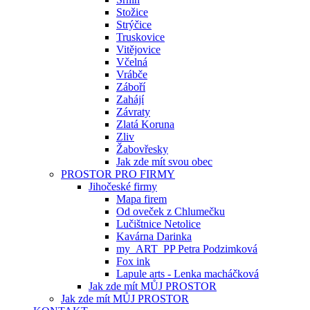
Stožice
Strýčice
Truskovice
Vitějovice
Včelná
Vrábče
Záboří
Zahájí
Závraty
Zlatá Koruna
Zliv
Žabovřesky
Jak zde mít svou obec
PROSTOR PRO FIRMY
Jihočeské firmy
Mapa firem
Od oveček z Chlumečku
Lučištnice Netolice
Kavárna Darinka
my_ART_PP Petra Podzimková
Fox ink
Lapule arts - Lenka macháčková
Jak zde mít MŮJ PROSTOR
Jak zde mít MŮJ PROSTOR