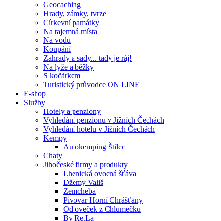
Geocaching
Hrady, zámky, tvrze
Církevní památky
Na tajemná místa
Na vodu
Koupání
Zahrady a sady... tady je ráj!
Na lyže a běžky
S kočárkem
Turistický průvodce ON LINE
E-shop
Služby
Hotely a penziony
Vyhledání penzionu v Jižních Čechách
Vyhledání hotelu v Jižních Čechách
Kempy
Autokemping Štilec
Chaty
Jihočeské firmy a produkty
Lhenická ovocná šťáva
Džemy Vališ
Zemcheba
Pivovar Horní Chrášťany
Od oveček z Chlumečku
By Re.La