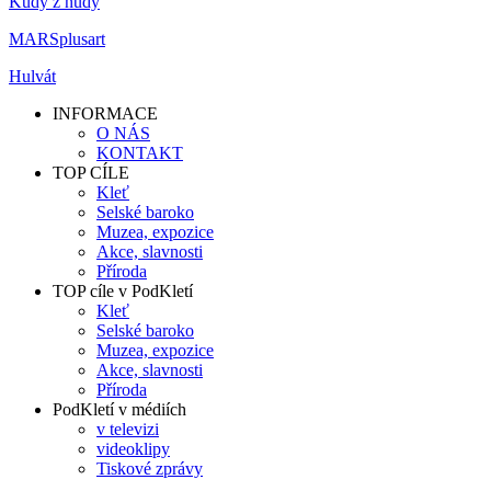
Kudy z nudy
MARSplusart
Hulvát
INFORMACE
O NÁS
KONTAKT
TOP CÍLE
Kleť
Selské baroko
Muzea, expozice
Akce, slavnosti
Příroda
TOP cíle v PodKletí
Kleť
Selské baroko
Muzea, expozice
Akce, slavnosti
Příroda
PodKletí v médiích
v televizi
videoklipy
Tiskové zprávy