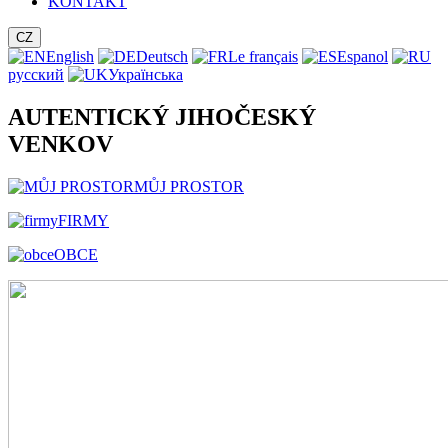
KONTAKT
CZ
English
Deutsch
Le français
Espanol
русский
Українська
AUTENTICKÝ JIHOČESKÝ
VENKOV
MŮJ PROSTOR
FIRMY
OBCE