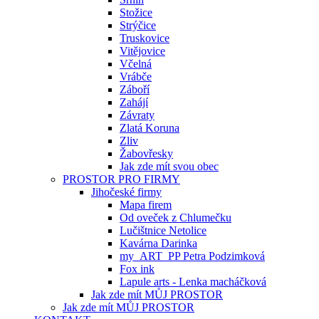
Stožice
Strýčice
Truskovice
Vitějovice
Včelná
Vrábče
Záboří
Zahájí
Závraty
Zlatá Koruna
Zliv
Žabovřesky
Jak zde mít svou obec
PROSTOR PRO FIRMY
Jihočeské firmy
Mapa firem
Od oveček z Chlumečku
Lučištnice Netolice
Kavárna Darinka
my_ART_PP Petra Podzimková
Fox ink
Lapule arts - Lenka macháčková
Jak zde mít MŮJ PROSTOR
Jak zde mít MŮJ PROSTOR