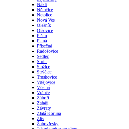
Nákří
Němčice
Netolice
Nová Ves
Olešník
Olšovice
Pištín
Planá
Přísečná
Radošovice
Sedlec
Srnín
Stožice
Strýčice
Truskovice
Vitějovice
Včelná
Vrábče
Záboří
Zahájí
Závraty
Zlatá Koruna
Zliv
Žabovřesky
Jak zde mít svou obec