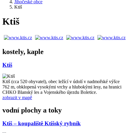
Jihočeské obce
Ktiš
Ktiš
kostely, kaple
Ktiš
Ktiš (cca 520 obyvatel), obec ležící v údolí v nadmořské výšce
762 m, obklopená vysokými vrchy a hlubokými lesy, na hranici
CHKO Blanský les a Vojenského újezdu Boletice.
zobrazit v mapě
vodní plochy a toky
Ktiš – koupaliště Ktišský rybník