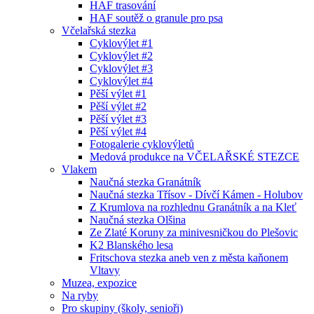
HAF trasování
HAF soutěž o granule pro psa
Včelařská stezka
Cyklovýlet #1
Cyklovýlet #2
Cyklovýlet #3
Cyklovýlet #4
Pěší výlet #1
Pěší výlet #2
Pěší výlet #3
Pěší výlet #4
Fotogalerie cyklovýletů
Medová produkce na VČELAŘSKÉ STEZCE
Vlakem
Naučná stezka Granátník
Naučná stezka Třísov - Dívčí Kámen - Holubov
Z Krumlova na rozhlednu Granátník a na Kleť
Naučná stezka Olšina
Ze Zlaté Koruny za minivesničkou do Plešovic
K2 Blanského lesa
Fritschova stezka aneb ven z města kaňonem
Vltavy
Muzea, expozice
Na ryby
Pro skupiny (školy, senioři)