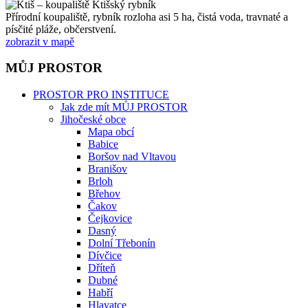
Přírodní koupaliště, rybník rozloha asi 5 ha, čistá voda, travnaté a
písčité pláže, občerstvení.
zobrazit v mapě
MŮJ PROSTOR
PROSTOR PRO INSTITUCE
Jak zde mít MŮJ PROSTOR
Jihočeské obce
Mapa obcí
Babice
Boršov nad Vltavou
Branišov
Brloh
Břehov
Čakov
Čejkovice
Dasný
Dolní Třebonín
Dívčice
Dříteň
Dubné
Habří
Hlavatce