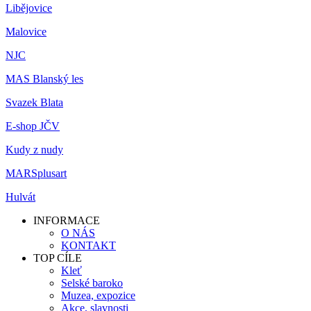
Libějovice
Malovice
NJC
MAS Blanský les
Svazek Blata
E-shop JČV
Kudy z nudy
MARSplusart
Hulvát
INFORMACE
O NÁS
KONTAKT
TOP CÍLE
Kleť
Selské baroko
Muzea, expozice
Akce, slavnosti