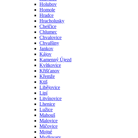
Holubov
Homole
Hradce
Hracholusky
Chelčice
Chlumec
Chvalovice
Chvalšiny
Jankov
Kájov
Kamenný Újezd
Kvítkovice
Křišťanov
Křemže
Ktiš
Libějovice
Lipí
Litvínovice
Lhenice
Lužice
Mahouš
Malovice
Mičovice
Mojné
Mydlovary