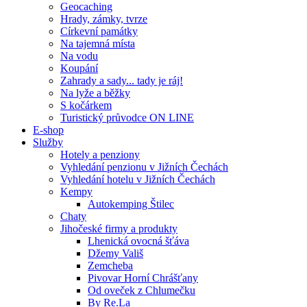
Geocaching
Hrady, zámky, tvrze
Církevní památky
Na tajemná místa
Na vodu
Koupání
Zahrady a sady... tady je ráj!
Na lyže a běžky
S kočárkem
Turistický průvodce ON LINE
E-shop
Služby
Hotely a penziony
Vyhledání penzionu v Jižních Čechách
Vyhledání hotelu v Jižních Čechách
Kempy
Autokemping Štilec
Chaty
Jihočeské firmy a produkty
Lhenická ovocná šťáva
Džemy Vališ
Zemcheba
Pivovar Horní Chrášťany
Od oveček z Chlumečku
By Re.La