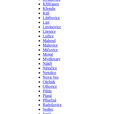
Křišťanov
Křemže
Ktiš
Libějovice
Lipí
Litvínovice
Lhenice
Lužice
Mahouš
Malovice
Mičovice
Mojné
Mydlovary
Nákří
Němčice
Netolice
Nová Ves
Olešník
Olšovice
Pištín
Planá
Přísečná
Radošovice
Sedlec
Srnín