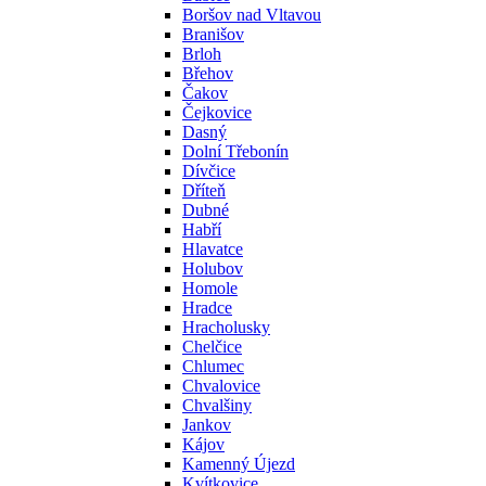
Boršov nad Vltavou
Branišov
Brloh
Břehov
Čakov
Čejkovice
Dasný
Dolní Třebonín
Dívčice
Dříteň
Dubné
Habří
Hlavatce
Holubov
Homole
Hradce
Hracholusky
Chelčice
Chlumec
Chvalovice
Chvalšiny
Jankov
Kájov
Kamenný Újezd
Kvítkovice