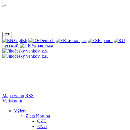
CZ
English
Deutsch
Le français
Espanol
русский
Українська
Mapa webu
RSS
Vytisknout
Výlety
Zlatá Koruna
CZE
ENG