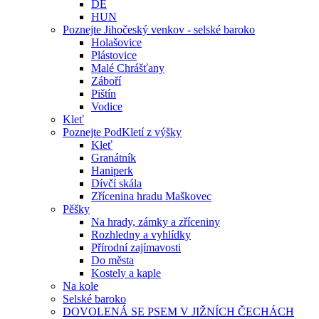
DE
HUN
Poznejte Jihočeský venkov - selské baroko
Holašovice
Plástovice
Malé Chrášťany
Záboří
Pištín
Vodice
Kleť
Poznejte PodKletí z výšky
Kleť
Granátník
Haniperk
Dívčí skála
Zřícenina hradu Maškovec
Pěšky
Na hrady, zámky a zříceniny
Rozhledny a vyhlídky
Přírodní zajímavosti
Do města
Kostely a kaple
Na kole
Selské baroko
DOVOLENÁ SE PSEM V JIŽNÍCH ČECHÁCH