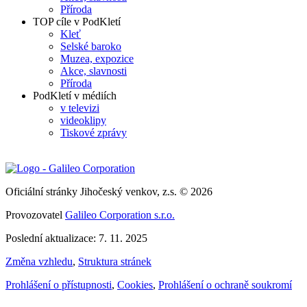
Příroda
TOP cíle v PodKletí
Kleť
Selské baroko
Muzea, expozice
Akce, slavnosti
Příroda
PodKletí v médiích
v televizi
videoklipy
Tiskové zprávy
Oficiální stránky Jihočeský venkov, z.s. © 2026
Provozovatel
Galileo Corporation s.r.o.
Poslední aktualizace: 7. 11. 2025
Změna vzhledu
,
Struktura stránek
Prohlášení o přístupnosti
,
Cookies
,
Prohlášení o ochraně soukromí