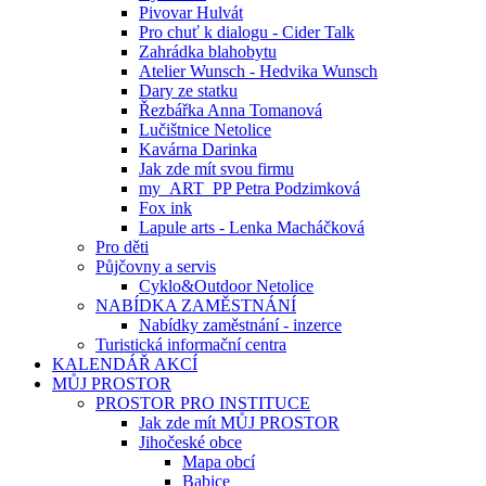
Pivovar Hulvát
Pro chuť k dialogu - Cider Talk
Zahrádka blahobytu
Atelier Wunsch - Hedvika Wunsch
Dary ze statku
Řezbářka Anna Tomanová
Lučištnice Netolice
Kavárna Darinka
Jak zde mít svou firmu
my_ART_PP Petra Podzimková
Fox ink
Lapule arts - Lenka Macháčková
Pro děti
Půjčovny a servis
Cyklo&Outdoor Netolice
NABÍDKA ZAMĚSTNÁNÍ
Nabídky zaměstnání - inzerce
Turistická informační centra
KALENDÁŘ AKCÍ
MŮJ PROSTOR
PROSTOR PRO INSTITUCE
Jak zde mít MŮJ PROSTOR
Jihočeské obce
Mapa obcí
Babice