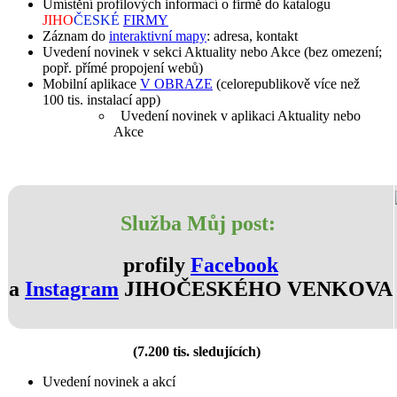
Umístění profilových informací o firmě do katalogu
JIHO
ČESKÉ
FIRMY
Záznam do
interaktivní mapy
: adresa, kontakt
Uvedení novinek v sekci Aktuality nebo Akce (bez omezení;
popř. přímé propojení webů)
Mobilní aplikace
V OBRAZE
(celorepublikově více než
100 tis. instalací app)
Uvedení novinek v aplikaci Aktuality nebo
Akce
Služba Můj post:
profily
Facebook
a
Instagram
JIHOČESKÉHO VENKOVA
(7.200 tis. sledujících)
Uvedení novinek a akcí