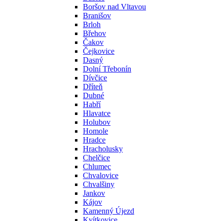
Boršov nad Vltavou
Branišov
Brloh
Břehov
Čakov
Čejkovice
Dasný
Dolní Třebonín
Dívčice
Dříteň
Dubné
Habří
Hlavatce
Holubov
Homole
Hradce
Hracholusky
Chelčice
Chlumec
Chvalovice
Chvalšiny
Jankov
Kájov
Kamenný Újezd
Kvítkovice