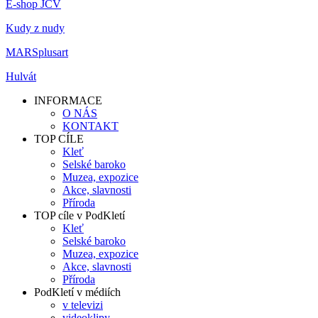
E-shop JČV
Kudy z nudy
MARSplusart
Hulvát
INFORMACE
O NÁS
KONTAKT
TOP CÍLE
Kleť
Selské baroko
Muzea, expozice
Akce, slavnosti
Příroda
TOP cíle v PodKletí
Kleť
Selské baroko
Muzea, expozice
Akce, slavnosti
Příroda
PodKletí v médiích
v televizi
videoklipy