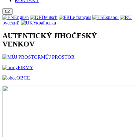
KONTAKT
CZ
English
Deutsch
Le français
Espanol
русский
Українська
AUTENTICKÝ JIHOČESKÝ
VENKOV
MŮJ PROSTOR
FIRMY
OBCE