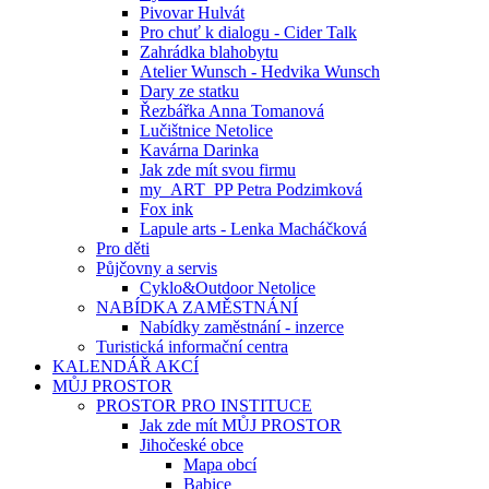
Pivovar Hulvát
Pro chuť k dialogu - Cider Talk
Zahrádka blahobytu
Atelier Wunsch - Hedvika Wunsch
Dary ze statku
Řezbářka Anna Tomanová
Lučištnice Netolice
Kavárna Darinka
Jak zde mít svou firmu
my_ART_PP Petra Podzimková
Fox ink
Lapule arts - Lenka Macháčková
Pro děti
Půjčovny a servis
Cyklo&Outdoor Netolice
NABÍDKA ZAMĚSTNÁNÍ
Nabídky zaměstnání - inzerce
Turistická informační centra
KALENDÁŘ AKCÍ
MŮJ PROSTOR
PROSTOR PRO INSTITUCE
Jak zde mít MŮJ PROSTOR
Jihočeské obce
Mapa obcí
Babice