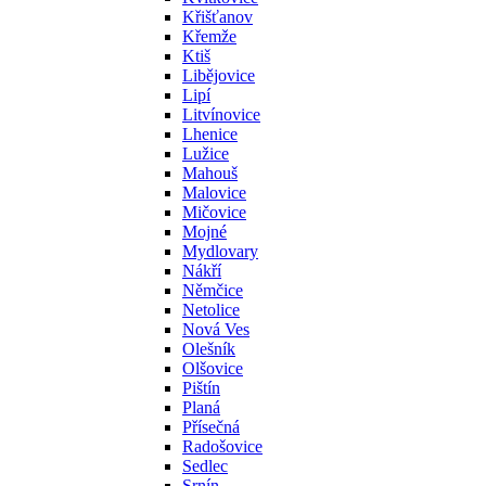
Křišťanov
Křemže
Ktiš
Libějovice
Lipí
Litvínovice
Lhenice
Lužice
Mahouš
Malovice
Mičovice
Mojné
Mydlovary
Nákří
Němčice
Netolice
Nová Ves
Olešník
Olšovice
Pištín
Planá
Přísečná
Radošovice
Sedlec
Srnín