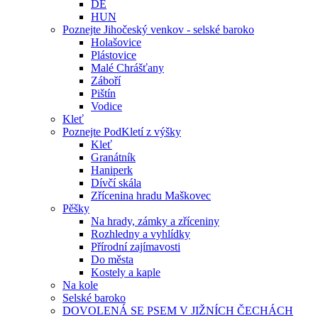
DE
HUN
Poznejte Jihočeský venkov - selské baroko
Holašovice
Plástovice
Malé Chrášťany
Záboří
Pištín
Vodice
Kleť
Poznejte PodKletí z výšky
Kleť
Granátník
Haniperk
Dívčí skála
Zřícenina hradu Maškovec
Pěšky
Na hrady, zámky a zříceniny
Rozhledny a vyhlídky
Přírodní zajímavosti
Do města
Kostely a kaple
Na kole
Selské baroko
DOVOLENÁ SE PSEM V JIŽNÍCH ČECHÁCH