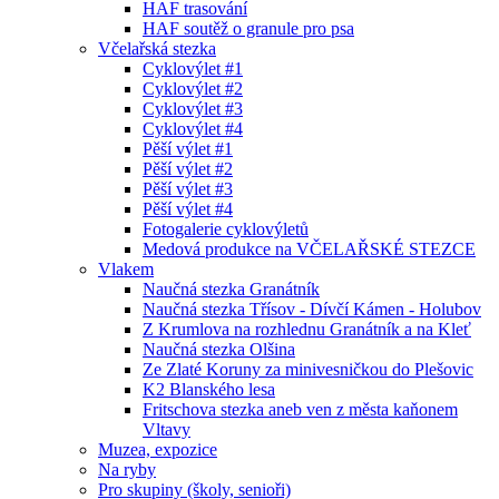
HAF trasování
HAF soutěž o granule pro psa
Včelařská stezka
Cyklovýlet #1
Cyklovýlet #2
Cyklovýlet #3
Cyklovýlet #4
Pěší výlet #1
Pěší výlet #2
Pěší výlet #3
Pěší výlet #4
Fotogalerie cyklovýletů
Medová produkce na VČELAŘSKÉ STEZCE
Vlakem
Naučná stezka Granátník
Naučná stezka Třísov - Dívčí Kámen - Holubov
Z Krumlova na rozhlednu Granátník a na Kleť
Naučná stezka Olšina
Ze Zlaté Koruny za minivesničkou do Plešovic
K2 Blanského lesa
Fritschova stezka aneb ven z města kaňonem
Vltavy
Muzea, expozice
Na ryby
Pro skupiny (školy, senioři)