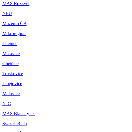
MAS Rozkvět
NPÚ
Muzeum ČB
Mikroregion
Lhenice
Mičovice
Chelčice
Truskovice
Libějovice
Malovice
NJC
MAS Blanský les
Svazek Blata