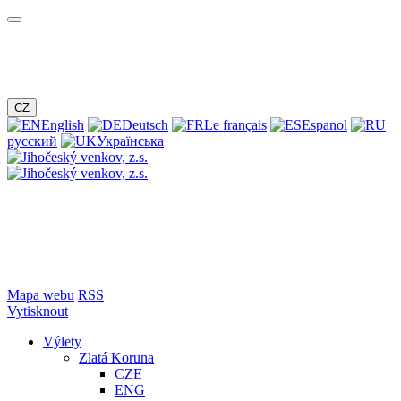
CZ
English
Deutsch
Le français
Espanol
русский
Українська
Mapa webu
RSS
Vytisknout
Výlety
Zlatá Koruna
CZE
ENG