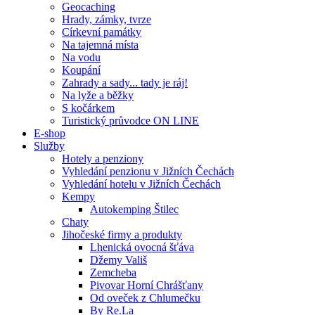
Geocaching
Hrady, zámky, tvrze
Církevní památky
Na tajemná místa
Na vodu
Koupání
Zahrady a sady... tady je ráj!
Na lyže a běžky
S kočárkem
Turistický průvodce ON LINE
E-shop
Služby
Hotely a penziony
Vyhledání penzionu v Jižních Čechách
Vyhledání hotelu v Jižních Čechách
Kempy
Autokemping Štilec
Chaty
Jihočeské firmy a produkty
Lhenická ovocná šťáva
Džemy Vališ
Zemcheba
Pivovar Horní Chrášťany
Od oveček z Chlumečku
By Re.La