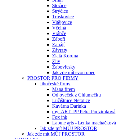
Stožice
Strýčice
Truskovice
Vitějovice
Včelná
Vrábče
Záboří
Zahájí
Závraty
Zlatá Koruna
Zliv
Žabovřesky
Jak zde mít svou obec
PROSTOR PRO FIRMY
Jihočeské firmy
Mapa firem
Od oveček z Chlumečku
Lučištnice Netolice
Kavárna Darinka
my_ART_PP Petra Podzimková
Fox ink
Lapule arts - Lenka macháčková
Jak zde mít MŮJ PROSTOR
Jak zde mít MŮJ PROSTOR