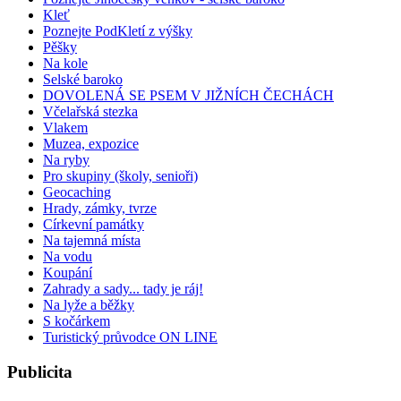
Kleť
Poznejte PodKletí z výšky
Pěšky
Na kole
Selské baroko
DOVOLENÁ SE PSEM V JIŽNÍCH ČECHÁCH
Včelařská stezka
Vlakem
Muzea, expozice
Na ryby
Pro skupiny (školy, senioři)
Geocaching
Hrady, zámky, tvrze
Církevní památky
Na tajemná místa
Na vodu
Koupání
Zahrady a sady... tady je ráj!
Na lyže a běžky
S kočárkem
Turistický průvodce ON LINE
Publicita