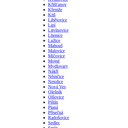
Křišťanov
Křemže
Ktiš
Libějovice
Lipí
Litvínovice
Lhenice
Lužice
Mahouš
Malovice
Mičovice
Mojné
Mydlovary
Nákří
Němčice
Netolice
Nová Ves
Olešník
Olšovice
Pištín
Planá
Přísečná
Radošovice
Sedlec
Srnín