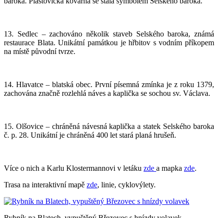
baroka. Plástovická kovárna se stala symbolem Selského baroka.
13. Sedlec – zachováno několik staveb Selského baroka, známá
restaurace Blata. Unikátní památkou je hřbitov s vodním příkopem
na místě původní tvrze.
14. Hlavatce – blatská obec. První písemná zmínka je z roku 1379,
zachována značně rozlehlá náves a kaplička se sochou sv. Václava.
15. Olšovice – chráněná návesná kaplička a statek Selského baroka
č. p. 28. Unikátní je chráněná 400 let stará planá hrušeň.
Více o nich a Karlu Klostermannovi v letáku
zde
a mapka
zde
.
Trasa na interaktivní mapě
zde
, linie, cyklovýlety.
Rybník na Blatech, vypuštěný Březovec s hnízdy volavek