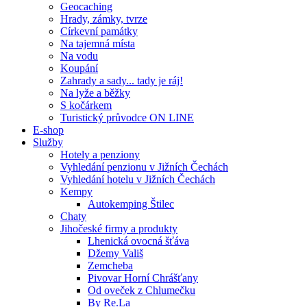
Geocaching
Hrady, zámky, tvrze
Církevní památky
Na tajemná místa
Na vodu
Koupání
Zahrady a sady... tady je ráj!
Na lyže a běžky
S kočárkem
Turistický průvodce ON LINE
E-shop
Služby
Hotely a penziony
Vyhledání penzionu v Jižních Čechách
Vyhledání hotelu v Jižních Čechách
Kempy
Autokemping Štilec
Chaty
Jihočeské firmy a produkty
Lhenická ovocná šťáva
Džemy Vališ
Zemcheba
Pivovar Horní Chrášťany
Od oveček z Chlumečku
By Re.La