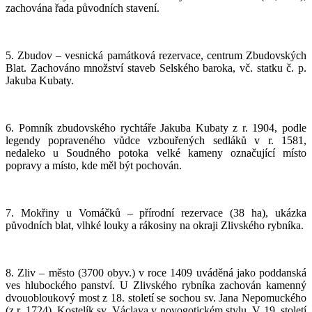
zachována řada původních stavení.
5. Zbudov – vesnická památková rezervace, centrum Zbudovských
Blat. Zachováno množství staveb Selského baroka, vč. statku č. p.
Jakuba Kubaty.
6. Pomník zbudovského rychtáře Jakuba Kubaty z r. 1904, podle
legendy popraveného vůdce vzbouřených sedláků v r. 1581,
nedaleko u Soudného potoka velké kameny označující místo
popravy a místo, kde měl být pochován.
7. Mokřiny u Vomáčků – přírodní rezervace (38 ha), ukázka
původních blat, vlhké louky a rákosiny na okraji Zlivského rybníka.
8. Zliv – město (3700 obyv.) v roce 1409 uváděná jako poddanská
ves hlubockého panství. U Zlivského rybníka zachován kamenný
dvouobloukový most z 18. století se sochou sv. Jana Nepomuckého
(z r. 1724). Kostelík sv. Václava v novogotickém stylu. V 19. století