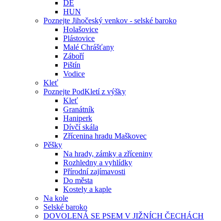
DE
HUN
Poznejte Jihočeský venkov - selské baroko
Holašovice
Plástovice
Malé Chrášťany
Záboří
Pištín
Vodice
Kleť
Poznejte PodKletí z výšky
Kleť
Granátník
Haniperk
Dívčí skála
Zřícenina hradu Maškovec
Pěšky
Na hrady, zámky a zříceniny
Rozhledny a vyhlídky
Přírodní zajímavosti
Do města
Kostely a kaple
Na kole
Selské baroko
DOVOLENÁ SE PSEM V JIŽNÍCH ČECHÁCH