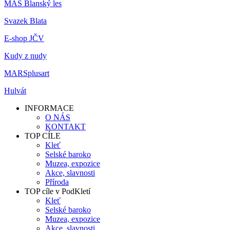
MAS Blanský les
Svazek Blata
E-shop JČV
Kudy z nudy
MARSplusart
Hulvát
INFORMACE
O NÁS
KONTAKT
TOP CÍLE
Kleť
Selské baroko
Muzea, expozice
Akce, slavnosti
Příroda
TOP cíle v PodKletí
Kleť
Selské baroko
Muzea, expozice
Akce, slavnosti