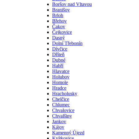
Boršov nad Vltavou
Branišov
Brloh
Břehov
Čakov
Čejkovice
Dasný
Dolní Třebonín
Dívčice
Dříteň
Dubné
Habří
Hlavatce
Holubov
Homole
Hradce
Hracholusky
Chelčice
Chlumec
Chvalovice
Chvalšiny
Jankov
Kájov
Kamenný Újezd
Kvítkovice