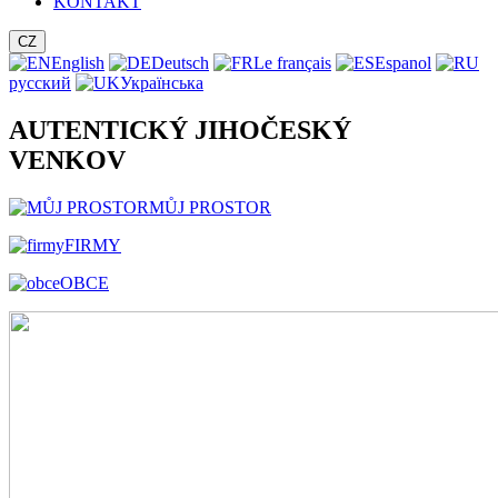
KONTAKT
CZ
English
Deutsch
Le français
Espanol
русский
Українська
AUTENTICKÝ JIHOČESKÝ
VENKOV
MŮJ PROSTOR
FIRMY
OBCE