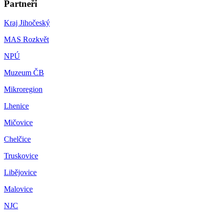
Partneři
Kraj Jihočeský
MAS Rozkvět
NPÚ
Muzeum ČB
Mikroregion
Lhenice
Mičovice
Chelčice
Truskovice
Libějovice
Malovice
NJC