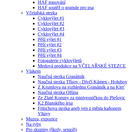
HAF trasování
HAF soutěž o granule pro psa
Včelařská stezka
Cyklovýlet #1
Cyklovýlet #2
Cyklovýlet #3
Cyklovýlet #4
Pěší výlet #1
Pěší výlet #2
Pěší výlet #3
Pěší výlet #4
Fotogalerie cyklovýletů
Medová produkce na VČELAŘSKÉ STEZCE
Vlakem
Naučná stezka Granátník
Naučná stezka Třísov - Dívčí Kámen - Holubov
Z Krumlova na rozhlednu Granátník a na Kleť
Naučná stezka Olšina
Ze Zlaté Koruny za minivesničkou do Plešovic
K2 Blanského lesa
Fritschova stezka aneb ven z města kaňonem
Vltavy
Muzea, expozice
Na ryby
Pro skupiny (školy, senioři)