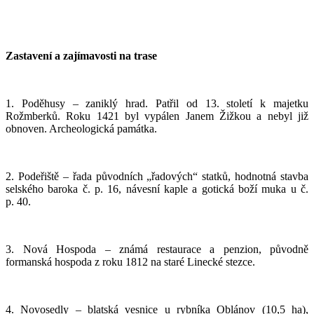
Zastavení a zajímavosti na trase
1. Poděhusy – zaniklý hrad. Patřil od 13. století k majetku
Rožmberků. Roku 1421 byl vypálen Janem Žižkou a nebyl již
obnoven. Archeologická památka.
2. Podeřiště – řada původních „řadových“ statků, hodnotná stavba
selského baroka č. p. 16, návesní kaple a gotická boží muka u č.
p. 40.
3. Nová Hospoda – známá restaurace a penzion, původně
formanská hospoda z roku 1812 na staré Linecké stezce.
4. Novosedly – blatská vesnice u rybníka Oblánov (10,5 ha),