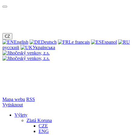
CZ
English
Deutsch
Le français
Espanol
русский
Українська
Mapa webu
RSS
Vytisknout
Výlety
Zlatá Koruna
CZE
ENG