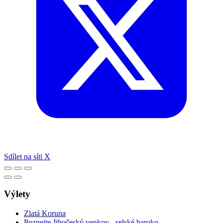
Sdílet na síti X
Výlety
Zlatá Koruna
Poznejte Jihočeský venkov - selské baroko