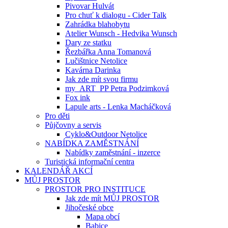
Pivovar Hulvát
Pro chuť k dialogu - Cider Talk
Zahrádka blahobytu
Atelier Wunsch - Hedvika Wunsch
Dary ze statku
Řezbářka Anna Tomanová
Lučištnice Netolice
Kavárna Darinka
Jak zde mít svou firmu
my_ART_PP Petra Podzimková
Fox ink
Lapule arts - Lenka Macháčková
Pro děti
Půjčovny a servis
Cyklo&Outdoor Netolice
NABÍDKA ZAMĚSTNÁNÍ
Nabídky zaměstnání - inzerce
Turistická informační centra
KALENDÁŘ AKCÍ
MŮJ PROSTOR
PROSTOR PRO INSTITUCE
Jak zde mít MŮJ PROSTOR
Jihočeské obce
Mapa obcí
Babice