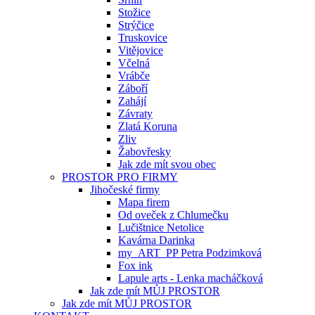
Stožice
Strýčice
Truskovice
Vitějovice
Včelná
Vrábče
Záboří
Zahájí
Závraty
Zlatá Koruna
Zliv
Žabovřesky
Jak zde mít svou obec
PROSTOR PRO FIRMY
Jihočeské firmy
Mapa firem
Od oveček z Chlumečku
Lučištnice Netolice
Kavárna Darinka
my_ART_PP Petra Podzimková
Fox ink
Lapule arts - Lenka macháčková
Jak zde mít MŮJ PROSTOR
Jak zde mít MŮJ PROSTOR