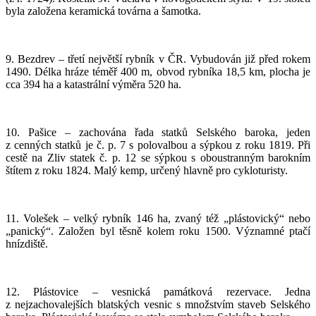
byla založena keramická továrna a šamotka.
9. Bezdrev – třetí největší rybník v ČR. Vybudován již před rokem
1490. Délka hráze téměř 400 m, obvod rybníka 18,5 km, plocha je
cca 394 ha a katastrální výměra 520 ha.
10. Pašice – zachována řada statků Selského baroka, jeden
z cenných statků je č. p. 7 s polovalbou a sýpkou z roku 1819. Při
cestě na Zliv statek č. p. 12 se sýpkou s oboustranným barokním
štítem z roku 1824. Malý kemp, určený hlavně pro cykloturisty.
11. Volešek – velký rybník 146 ha, zvaný též „plástovický“ nebo
„panický“. Založen byl těsně kolem roku 1500. Významné ptačí
hnízdiště.
12. Plástovice – vesnická památková rezervace. Jedna
z nejzachovalejších blatských vesnic s množstvím staveb Selského