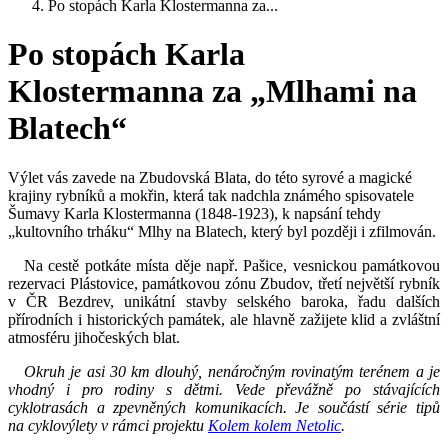
Po stopách Karla Klostermanna za...
Po stopách Karla
Klostermanna za „Mlhami na
Blatech“
Výlet vás zavede na Zbudovská Blata, do této syrové a magické
krajiny rybníků a mokřin, která tak nadchla známého spisovatele
Šumavy Karla Klostermanna (1848-1923), k napsání tehdy
„kultovního trháku“ Mlhy na Blatech, který byl později i zfilmován.
Na cestě potkáte místa děje např. Pašice, vesnickou památkovou
rezervaci Plástovice, památkovou zónu Zbudov, třetí největší rybník
v ČR Bezdrev, unikátní stavby selského baroka, řadu dalších
přírodních i historických památek, ale hlavně zažijete klid a zvláštní
atmosféru jihočeských blat.
Okruh je asi 30 km dlouhý, nenáročným rovinatým terénem a je
vhodný i pro rodiny s dětmi. Vede převážně po stávajících
cyklotrasách a zpevněných komunikacích.
Je součástí série tipů
na cyklovýlety v rámci projektu
Kolem kolem Netolic
.