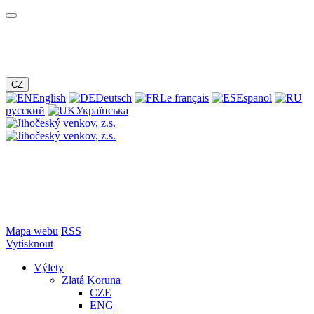
CZ
English
Deutsch
Le français
Espanol
русский
Українська
Mapa webu
RSS
Vytisknout
Výlety
Zlatá Koruna
CZE
ENG