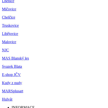
Lhenice
Mičovice
Chelčice
Truskovice
Libějovice
Malovice
NJC
MAS Blanský les
Svazek Blata
E-shop JČV
Kudy z nudy
MARSplusart
Hulvát
INFORMACE