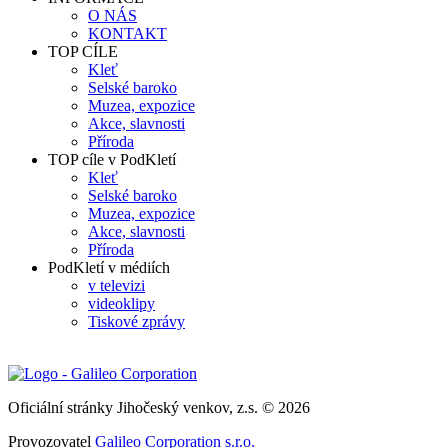
O NÁS
KONTAKT
TOP CÍLE
Kleť
Selské baroko
Muzea, expozice
Akce, slavnosti
Příroda
TOP cíle v PodKletí
Kleť
Selské baroko
Muzea, expozice
Akce, slavnosti
Příroda
PodKletí v médiích
v televizi
videoklipy
Tiskové zprávy
Oficiální stránky Jihočeský venkov, z.s. © 2026
Provozovatel
Galileo Corporation s.r.o.