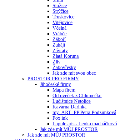
Stožice
Strýčice
Truskovice
Vitějovice
Včelná
Vrábče
Záboří
Zahájí
Závraty
Zlatá Koruna
Zliv
Žabovřesky
Jak zde mít svou obec
PROSTOR PRO FIRMY
Jihočeské firmy
Mapa firem
Od oveček z Chlumečku
Lučištnice Netolice
Kavárna Darinka
my_ART_PP Petra Podzimková
Fox ink
Lapule arts - Lenka macháčková
Jak zde mít MŮJ PROSTOR
Jak zde mít MŮJ PROSTOR