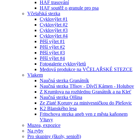
HAF trasování
HAF soutěž o granule pro psa
Včelařská stezka
Cyklovýlet #1
Cyklovýlet #2
Cyklovýlet #3
Cyklovýlet #4
Pěší výlet #1
Pěší výlet #2
Pěší výlet #3
Pěší výlet #4
Fotogalerie cyklovýletů
Medová produkce na VČELAŘSKÉ STEZCE
Vlakem
Naučná stezka Granátník
Naučná stezka Třísov - Dívčí Kámen - Holubov
Z Krumlova na rozhlednu Granátník a na Kleť
Naučná stezka Olšina
Ze Zlaté Koruny za minivesničkou do Plešovic
K2 Blanského lesa
Fritschova stezka aneb ven z města kaňonem
Vltavy
Muzea, expozice
Na ryby
Pro skupiny (školy, senioři)