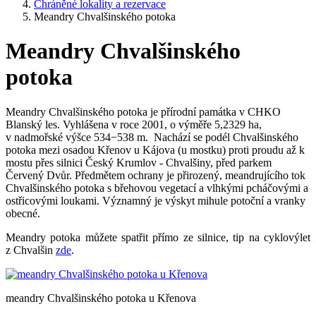
Chráněné lokality a rezervace
Meandry Chvalšinského potoka
Meandry Chvalšinského
potoka
Meandry Chvalšinského potoka je přírodní památka v CHKO
Blanský les. Vyhlášena v roce 2001, o výměře 5,2329 ha,
v nadmořské výšce 534−538 m. Nachází se podél Chvalšinského
potoka mezi osadou Křenov u Kájova (u mostku) proti proudu až k
mostu přes silnici Český Krumlov - Chvalšiny, před parkem
Červený Dvůr. Předmětem ochrany je přirozený, meandrujícího tok
Chvalšinského potoka s břehovou vegetací a vlhkými pcháčovými a
ostřicovými loukami. Významný je výskyt mihule potoční a vranky
obecné.
Meandry potoka můžete spatřit přímo ze silnice, tip na cyklovýlet
z Chvalšin
zde
.
meandry Chvalšinského potoka u Křenova