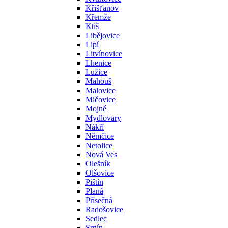
Křišťanov
Křemže
Ktiš
Libějovice
Lipí
Litvínovice
Lhenice
Lužice
Mahouš
Malovice
Mičovice
Mojné
Mydlovary
Nákří
Němčice
Netolice
Nová Ves
Olešník
Olšovice
Pištín
Planá
Přísečná
Radošovice
Sedlec
Srnín