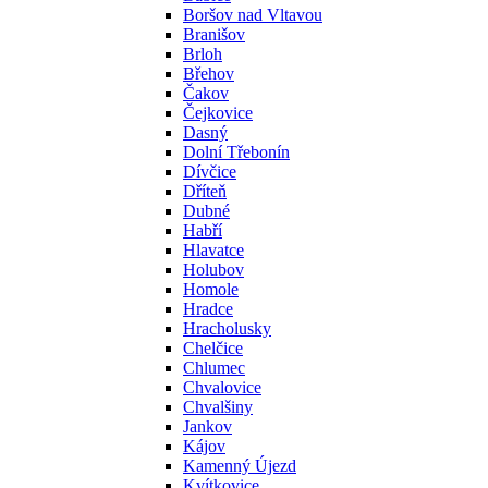
Boršov nad Vltavou
Branišov
Brloh
Břehov
Čakov
Čejkovice
Dasný
Dolní Třebonín
Dívčice
Dříteň
Dubné
Habří
Hlavatce
Holubov
Homole
Hradce
Hracholusky
Chelčice
Chlumec
Chvalovice
Chvalšiny
Jankov
Kájov
Kamenný Újezd
Kvítkovice