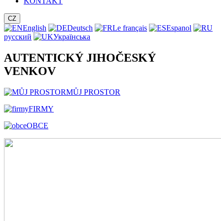
KONTAKT
CZ
English
Deutsch
Le français
Espanol
русский
Українська
AUTENTICKÝ JIHOČESKÝ
VENKOV
MŮJ PROSTOR
FIRMY
OBCE