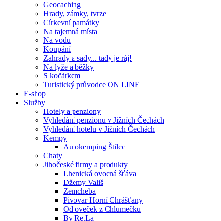
Geocaching
Hrady, zámky, tvrze
Církevní památky
Na tajemná místa
Na vodu
Koupání
Zahrady a sady... tady je ráj!
Na lyže a běžky
S kočárkem
Turistický průvodce ON LINE
E-shop
Služby
Hotely a penziony
Vyhledání penzionu v Jižních Čechách
Vyhledání hotelu v Jižních Čechách
Kempy
Autokemping Štilec
Chaty
Jihočeské firmy a produkty
Lhenická ovocná šťáva
Džemy Vališ
Zemcheba
Pivovar Horní Chrášťany
Od oveček z Chlumečku
By Re.La