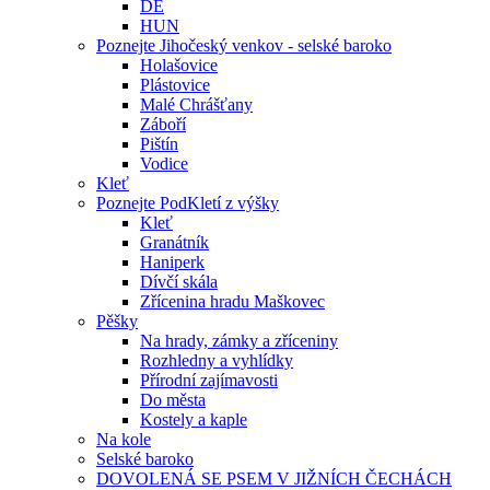
DE
HUN
Poznejte Jihočeský venkov - selské baroko
Holašovice
Plástovice
Malé Chrášťany
Záboří
Pištín
Vodice
Kleť
Poznejte PodKletí z výšky
Kleť
Granátník
Haniperk
Dívčí skála
Zřícenina hradu Maškovec
Pěšky
Na hrady, zámky a zříceniny
Rozhledny a vyhlídky
Přírodní zajímavosti
Do města
Kostely a kaple
Na kole
Selské baroko
DOVOLENÁ SE PSEM V JIŽNÍCH ČECHÁCH