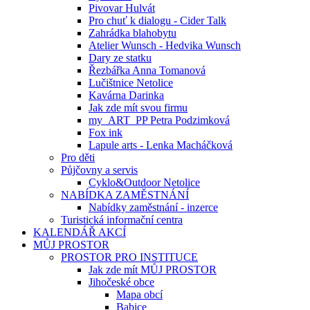
Pivovar Hulvát
Pro chuť k dialogu - Cider Talk
Zahrádka blahobytu
Atelier Wunsch - Hedvika Wunsch
Dary ze statku
Řezbářka Anna Tomanová
Lučištnice Netolice
Kavárna Darinka
Jak zde mít svou firmu
my_ART_PP Petra Podzimková
Fox ink
Lapule arts - Lenka Macháčková
Pro děti
Půjčovny a servis
Cyklo&Outdoor Netolice
NABÍDKA ZAMĚSTNÁNÍ
Nabídky zaměstnání - inzerce
Turistická informační centra
KALENDÁŘ AKCÍ
MŮJ PROSTOR
PROSTOR PRO INSTITUCE
Jak zde mít MŮJ PROSTOR
Jihočeské obce
Mapa obcí
Babice