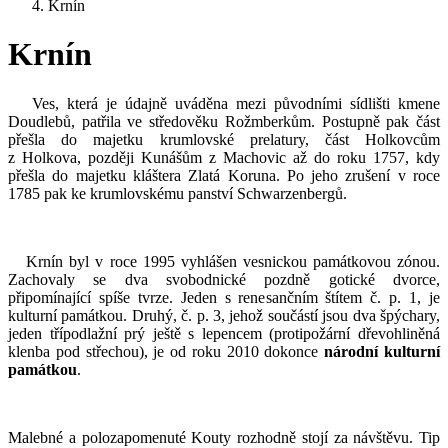
Krnín
Krnín
Ves, která je údajně uváděna mezi původními sídlišti kmene
Doudlebů, patřila ve středověku Rožmberkům. Postupně pak část
přešla do majetku krumlovské prelatury, část Holkovcům
z Holkova, později Kunášům z Machovic až do roku 1757, kdy
přešla do majetku kláštera Zlatá Koruna. Po jeho zrušení v roce
1785 pak ke krumlovskému panství Schwarzenbergů.
Krnín byl v roce 1995 vyhlášen vesnickou památkovou zónou.
Zachovaly se dva svobodnické pozdně gotické dvorce,
připomínající spíše tvrze. Jeden s renesančním štítem č. p. 1, je
kulturní památkou. Druhý, č. p. 3, jehož součástí jsou dva špýchary,
jeden třípodlažní prý ještě s lepencem (protipožární dřevohliněná
klenba pod střechou), je od roku 2010 dokonce
národní kulturní
památkou
.
Malebné a polozapomenuté Kouty rozhodně stojí za návštěvu. Tip