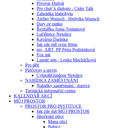
Pivovar Hulvát
Pro chuť k dialogu - Cider Talk
Zahrádka blahobytu
Atelier Wunsch - Hedvika Wunsch
Dary ze statku
Řezbářka Anna Tomanová
Lučištnice Netolice
Kavárna Darinka
Jak zde mít svou firmu
my_ART_PP Petra Podzimková
Fox ink
Lapule arts - Lenka Macháčková
Pro děti
Půjčovny a servis
Cyklo&Outdoor Netolice
NABÍDKA ZAMĚSTNÁNÍ
Nabídky zaměstnání - inzerce
Turistická informační centra
KALENDÁŘ AKCÍ
MŮJ PROSTOR
PROSTOR PRO INSTITUCE
Jak zde mít MŮJ PROSTOR
Jihočeské obce
Mapa obcí
Babice