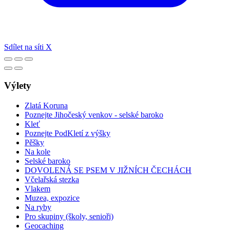
Sdílet na síti X
Výlety
Zlatá Koruna
Poznejte Jihočeský venkov - selské baroko
Kleť
Poznejte PodKletí z výšky
Pěšky
Na kole
Selské baroko
DOVOLENÁ SE PSEM V JIŽNÍCH ČECHÁCH
Včelařská stezka
Vlakem
Muzea, expozice
Na ryby
Pro skupiny (školy, senioři)
Geocaching