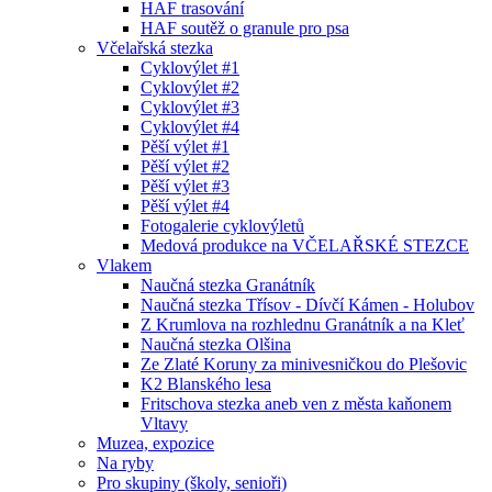
HAF trasování
HAF soutěž o granule pro psa
Včelařská stezka
Cyklovýlet #1
Cyklovýlet #2
Cyklovýlet #3
Cyklovýlet #4
Pěší výlet #1
Pěší výlet #2
Pěší výlet #3
Pěší výlet #4
Fotogalerie cyklovýletů
Medová produkce na VČELAŘSKÉ STEZCE
Vlakem
Naučná stezka Granátník
Naučná stezka Třísov - Dívčí Kámen - Holubov
Z Krumlova na rozhlednu Granátník a na Kleť
Naučná stezka Olšina
Ze Zlaté Koruny za minivesničkou do Plešovic
K2 Blanského lesa
Fritschova stezka aneb ven z města kaňonem
Vltavy
Muzea, expozice
Na ryby
Pro skupiny (školy, senioři)