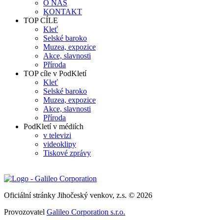
O NÁS
KONTAKT
TOP CÍLE
Kleť
Selské baroko
Muzea, expozice
Akce, slavnosti
Příroda
TOP cíle v PodKletí
Kleť
Selské baroko
Muzea, expozice
Akce, slavnosti
Příroda
PodKletí v médiích
v televizi
videoklipy
Tiskové zprávy
Oficiální stránky Jihočeský venkov, z.s. © 2026
Provozovatel
Galileo Corporation s.r.o.