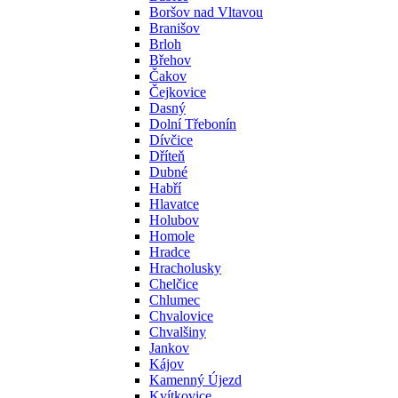
Boršov nad Vltavou
Branišov
Brloh
Břehov
Čakov
Čejkovice
Dasný
Dolní Třebonín
Dívčice
Dříteň
Dubné
Habří
Hlavatce
Holubov
Homole
Hradce
Hracholusky
Chelčice
Chlumec
Chvalovice
Chvalšiny
Jankov
Kájov
Kamenný Újezd
Kvítkovice