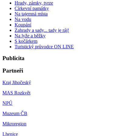
Hrady, zámky, tvrze
Církevní památky
Na tajemná místa
Na vodu
Koupání
Zahrady a sady... tady je ráj!
Na lyže a běžky
S kočárkem
Turistický průvodce ON LINE
Publicita
Partneři
Kraj Jihočeský
MAS Rozkvět
NPÚ
Muzeum ČB
Mikroregion
Lhenice