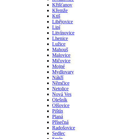
Křišťanov
Křemže
Ktiš
Libějovice
Lipí
Litvínovice
Lhenice
Lužice
Mahouš
Malovice
Mičovice
Mojné
Mydlovary
Nákří
Němčice
Netolice
Nová Ves
Olešník
Olšovice
Pištín
Planá
Přísečná
Radošovice
Sedlec
Srnín