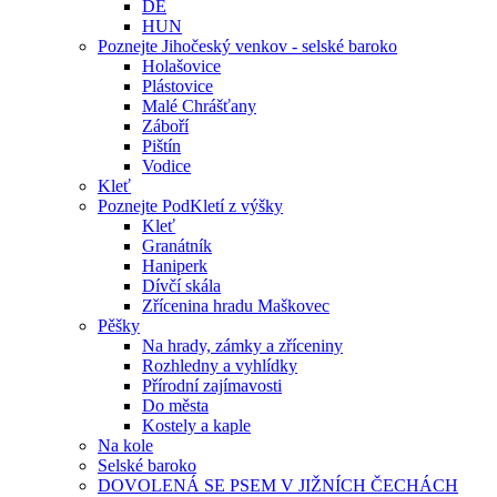
DE
HUN
Poznejte Jihočeský venkov - selské baroko
Holašovice
Plástovice
Malé Chrášťany
Záboří
Pištín
Vodice
Kleť
Poznejte PodKletí z výšky
Kleť
Granátník
Haniperk
Dívčí skála
Zřícenina hradu Maškovec
Pěšky
Na hrady, zámky a zříceniny
Rozhledny a vyhlídky
Přírodní zajímavosti
Do města
Kostely a kaple
Na kole
Selské baroko
DOVOLENÁ SE PSEM V JIŽNÍCH ČECHÁCH