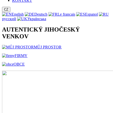
KONTAKT
CZ
English
Deutsch
Le français
Espanol
русский
Українська
AUTENTICKÝ JIHOČESKÝ
VENKOV
MŮJ PROSTOR
FIRMY
OBCE