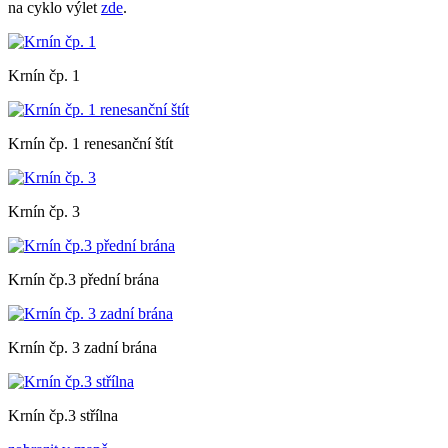
na cyklo výlet
zde
.
Krnín čp. 1
Krnín čp. 1 renesanční štít
Krnín čp. 3
Krnín čp.3 přední brána
Krnín čp. 3 zadní brána
Krnín čp.3 střílna