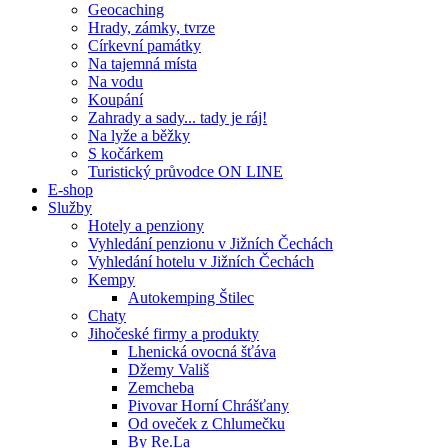
Geocaching
Hrady, zámky, tvrze
Církevní památky
Na tajemná místa
Na vodu
Koupání
Zahrady a sady... tady je ráj!
Na lyže a běžky
S kočárkem
Turistický průvodce ON LINE
E-shop
Služby
Hotely a penziony
Vyhledání penzionu v Jižních Čechách
Vyhledání hotelu v Jižních Čechách
Kempy
Autokemping Štilec
Chaty
Jihočeské firmy a produkty
Lhenická ovocná šťáva
Džemy Vališ
Zemcheba
Pivovar Horní Chrášťany
Od oveček z Chlumečku
By Re.La