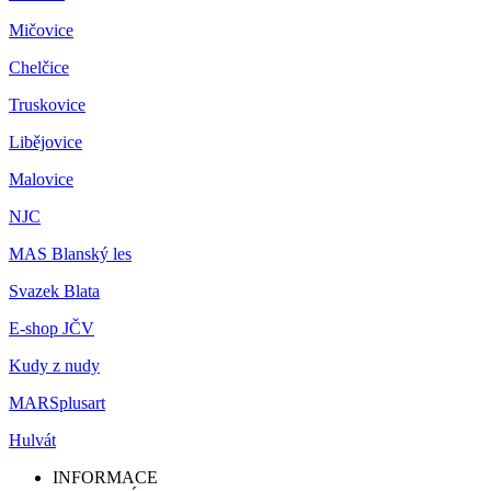
Mičovice
Chelčice
Truskovice
Libějovice
Malovice
NJC
MAS Blanský les
Svazek Blata
E-shop JČV
Kudy z nudy
MARSplusart
Hulvát
INFORMACE