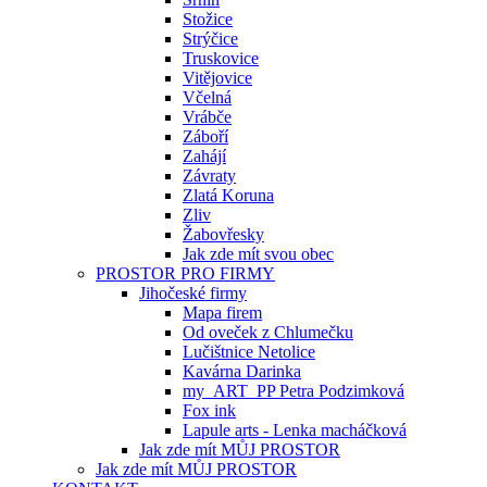
Stožice
Strýčice
Truskovice
Vitějovice
Včelná
Vrábče
Záboří
Zahájí
Závraty
Zlatá Koruna
Zliv
Žabovřesky
Jak zde mít svou obec
PROSTOR PRO FIRMY
Jihočeské firmy
Mapa firem
Od oveček z Chlumečku
Lučištnice Netolice
Kavárna Darinka
my_ART_PP Petra Podzimková
Fox ink
Lapule arts - Lenka macháčková
Jak zde mít MŮJ PROSTOR
Jak zde mít MŮJ PROSTOR