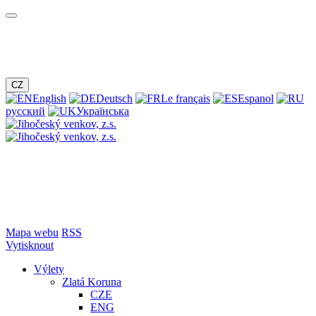
CZ
English
Deutsch
Le français
Espanol
русский
Українська
Mapa webu
RSS
Vytisknout
Výlety
Zlatá Koruna
CZE
ENG