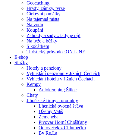
Geocaching
Hrady, zámky, tvrze
Církevní památky
Na tajemná místa
Na vodu
Koupání
Zahrady a sady... tady je ráj!
Na lyže a běžky
S kočárkem
Turistický průvodce ON LINE
E-shop
Služby
Hotely a penziony
Vyhledání penzionu v Jižních Čechách
Vyhledání hotelu v Jižních Čechách
Kempy
Autokemping Štilec
Chaty
Jihočeské firmy a produkty
Lhenická ovocná šťáva
Džemy Vališ
Zemcheba
Pivovar Horní Chrášťany
Od oveček z Chlumečku
By Re.La