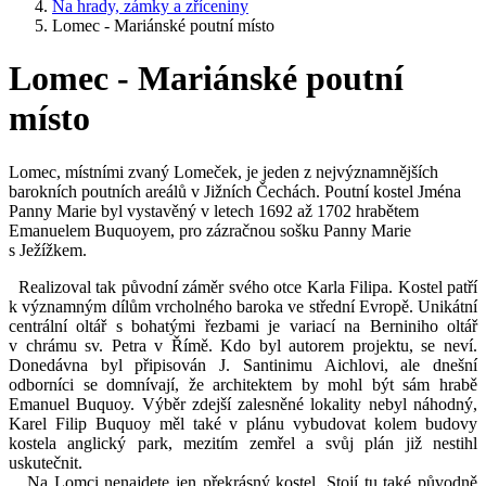
Na hrady, zámky a zříceniny
Lomec - Mariánské poutní místo
Lomec - Mariánské poutní
místo
Lomec, místními zvaný Lomeček, je jeden z nejvýznamnějších
barokních poutních areálů v Jižních Čechách. Poutní kostel Jména
Panny Marie byl vystavěný v letech 1692 až 1702 hrabětem
Emanuelem Buquoyem, pro zázračnou sošku Panny Marie
s Ježížkem.
Realizoval tak původní záměr svého otce Karla Filipa. Kostel patří
k významným dílům vrcholného baroka ve střední Evropě. Unikátní
centrální oltář s bohatými řezbami je variací na Berniniho oltář
v chrámu sv. Petra v Římě. Kdo byl autorem projektu, se neví.
Donedávna byl připisován J. Santinimu Aichlovi, ale dnešní
odborníci se domnívají, že architektem by mohl být sám hrabě
Emanuel Buquoy. Výběr zdejší zalesněné lokality nebyl náhodný,
Karel Filip Buquoy měl také v plánu vybudovat kolem budovy
kostela anglický park, mezitím zemřel a svůj plán již nestihl
uskutečnit.
Na Lomci nenajdete jen překrásný kostel. Stojí tu také původně