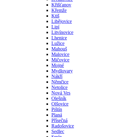
Křišťanov
Křemže
Ktiš
Libějovice
Lipí
Litvínovice
Lhenice
Lužice
Mahouš
Malovice
Mičovice
Mojné
Mydlovary
Nákří
Němčice
Netolice
Nová Ves
Olešník
Olšovice
Pištín
Planá
Přísečná
Radošovice
Sedlec
Srnín