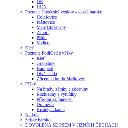
DE
HUN
Poznejte Jihočeský venkov - selské baroko
Holašovice
Plástovice
Malé Chrášťany
Záboří
Pištín
Vodice
Kleť
Poznejte PodKletí z výšky
Kleť
Granátník
Haniperk
Dívčí skála
Zřícenina hradu Maškovec
Pěšky
Na hrady, zámky a zříceniny
Rozhledny a vyhlídky
Přírodní zajímavosti
Do města
Kostely a kaple
Na kole
Selské baroko
DOVOLENÁ SE PSEM V JIŽNÍCH ČECHÁCH