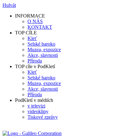
Hulvát
INFORMACE
O NÁS
KONTAKT
TOP CÍLE
Kleť
Selské baroko
Muzea, expozice
Akce, slavnosti
Příroda
TOP cíle v PodKletí
Kleť
Selské baroko
Muzea, expozice
Akce, slavnosti
Příroda
PodKletí v médiích
v televizi
videoklipy
Tiskové zprávy