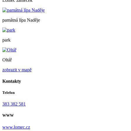
Lomec zámeček
památná lípa Naděje
park
Oltář
zobrazit v mapě
Kontakty
Telefon
383 382 581
WWW
www.lomec.cz