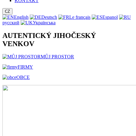
KONTAKT
CZ
English
Deutsch
Le français
Espanol
русский
Українська
AUTENTICKÝ JIHOČESKÝ
VENKOV
MŮJ PROSTOR
FIRMY
OBCE