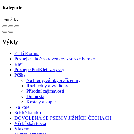
Kategorie
památky
Výlety
Zlatá Koruna
Poznejte Jihočeský venkov - selské baroko
Kleť
Poznejte PodKletí z výšky
Pěšky
Na hrady, zámky a zříceniny
Rozhledny a vyhlídky
Přírodní zajímavosti
Do města
Kostely a kaple
Na kole
Selské baroko
DOVOLENÁ SE PSEM V JIŽNÍCH ČECHÁCH
Včelařská stezka
Vlakem