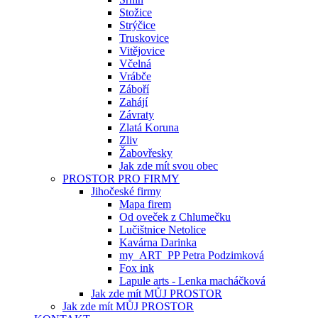
Stožice
Strýčice
Truskovice
Vitějovice
Včelná
Vrábče
Záboří
Zahájí
Závraty
Zlatá Koruna
Zliv
Žabovřesky
Jak zde mít svou obec
PROSTOR PRO FIRMY
Jihočeské firmy
Mapa firem
Od oveček z Chlumečku
Lučištnice Netolice
Kavárna Darinka
my_ART_PP Petra Podzimková
Fox ink
Lapule arts - Lenka macháčková
Jak zde mít MŮJ PROSTOR
Jak zde mít MŮJ PROSTOR