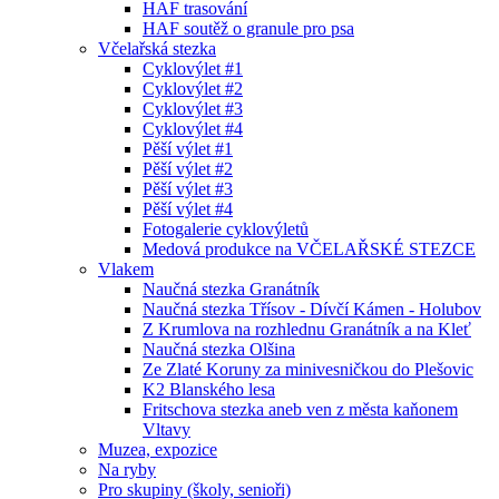
HAF trasování
HAF soutěž o granule pro psa
Včelařská stezka
Cyklovýlet #1
Cyklovýlet #2
Cyklovýlet #3
Cyklovýlet #4
Pěší výlet #1
Pěší výlet #2
Pěší výlet #3
Pěší výlet #4
Fotogalerie cyklovýletů
Medová produkce na VČELAŘSKÉ STEZCE
Vlakem
Naučná stezka Granátník
Naučná stezka Třísov - Dívčí Kámen - Holubov
Z Krumlova na rozhlednu Granátník a na Kleť
Naučná stezka Olšina
Ze Zlaté Koruny za minivesničkou do Plešovic
K2 Blanského lesa
Fritschova stezka aneb ven z města kaňonem
Vltavy
Muzea, expozice
Na ryby
Pro skupiny (školy, senioři)