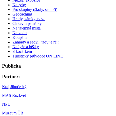
Muzea, expozice
Na ryby
Pro skupiny (školy, senioři)
Geocaching
Hrady, zámky, tvrze
Církevní památky
Na tajemná místa
Na vodu
Koupání
Zahrady a sady... tady je ráj!
Na lyže a běžky
S kočárkem
Turistický průvodce ON LINE
Publicita
Partneři
Kraj Jihočeský
MAS Rozkvět
NPÚ
Muzeum ČB