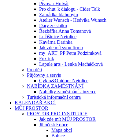
Pivovar Hulvát
Pro chuť k dialogu - Cider Talk
Zahrádka blahobytu
Atelier Wunsch - Hedvika Wunsch
Dary ze statku
Řezbářka Anna Tomanová
Lučištnice Netolice
Kavárna Darinka
Jak zde mít svou firmu
my_ART_PP Petra Podzimková
Fox ink
Lapule arts - Lenka Macháčková
Pro děti
Půjčovny a servis
Cyklo&Outdoor Netolice
NABÍDKA ZAMĚSTNÁNÍ
Nabídky zaměstnání - inzerce
Turistická informační centra
KALENDÁŘ AKCÍ
MŮJ PROSTOR
PROSTOR PRO INSTITUCE
Jak zde mít MŮJ PROSTOR
Jihočeské obce
Mapa obcí
Babice