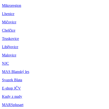
Mikroregion
Lhenice
Mičovice
Chelčice
Truskovice
Libějovice
Malovice
NJC
MAS Blanský les
Svazek Blata
E-shop JČV
Kudy z nudy
MARSplusart