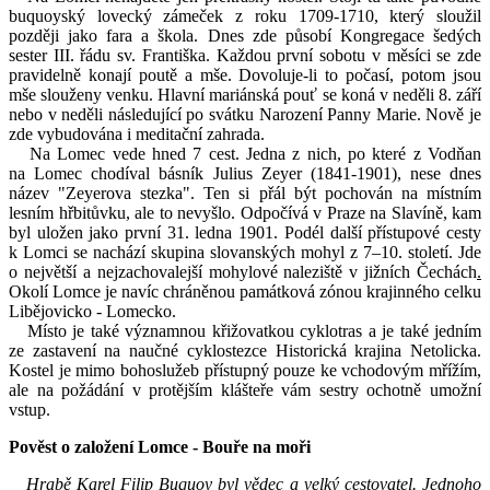
buquoyský lovecký zámeček z roku 1709-1710, který sloužil
později jako fara a škola. Dnes zde působí Kongregace šedých
sester III. řádu sv. Františka. Každou první sobotu v měsíci se zde
pravidelně konají poutě a mše. Dovoluje-li to počasí, potom jsou
mše slouženy venku. Hlavní mariánská pouť se koná v neděli 8. září
nebo v neděli následující po svátku Narození Panny Marie. Nově je
zde vybudována i meditační zahrada.
Na Lomec vede hned 7 cest. Jedna z nich, po které z Vodňan
na Lomec chodíval básník Julius Zeyer (1841-1901), nese dnes
název "Zeyerova stezka". Ten si přál být pochován na místním
lesním hřbitůvku, ale to nevyšlo. Odpočívá v Praze na Slavíně, kam
byl uložen jako první 31. ledna 1901. Podél další přístupové cesty
k Lomci se nachází skupina slovanských mohyl z 7–10. století. Jde
o největší a nejzachovalejší mohylové naleziště v jižních Čechách
.
Okolí Lomce je navíc chráněnou památková zónou krajinného celku
Libějovicko - Lomecko.
Místo je také významnou křižovatkou cyklotras a je také jedním
ze zastavení na naučné cyklostezce Historická krajina Netolicka.
Kostel je mimo bohoslužeb přístupný pouze ke vchodovým mřížím,
ale na požádání v protějším klášteře vám sestry ochotně umožní
vstup.
Pověst o založení Lomce - Bouře na moři
Hrabě Karel Filip Buquoy byl vědec a velký cestovatel. Jednoho