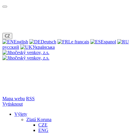
CZ
English
Deutsch
Le français
Espanol
русский
Українська
Mapa webu
RSS
Vytisknout
Výlety
Zlatá Koruna
CZE
ENG