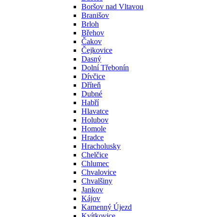
Boršov nad Vltavou
Branišov
Brloh
Břehov
Čakov
Čejkovice
Dasný
Dolní Třebonín
Dívčice
Dříteň
Dubné
Habří
Hlavatce
Holubov
Homole
Hradce
Hracholusky
Chelčice
Chlumec
Chvalovice
Chvalšiny
Jankov
Kájov
Kamenný Újezd
Kvítkovice