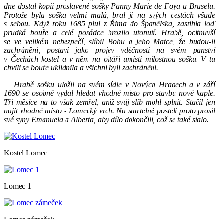
dne dostal kopii proslavené sošky Panny Marie de Foya u Bruselu.
Protože byla soška velmi malá, bral ji na svých cestách všude
s sebou. Když roku 1685 plul z Říma do Španělska, zastihla loď
prudká bouře a celé posádce hrozilo utonutí. Hrabě, ocitnuvší
se ve velikém nebezpečí, slíbil Bohu a jeho Matce, že budou-li
zachráněni, postaví jako projev vděčnosti na svém panství
v Čechách kostel a v něm na oltáři umístí milostnou sošku. V tu
chvíli se bouře uklidnila a všichni byli zachráněni.
Hrabě sošku uložil na svém sídle v Nových Hradech a v září
1690 se osobně vydal hledat vhodné místo pro stavbu nové kaple.
Tři měsíce na to však zemřel, aniž svůj slib mohl splnit. Stačil jen
najít vhodné místo - Lomecký vrch. Na smrtelné posteli proto prosil
své syny Emanuela a Alberta, aby dílo dokončili, což se také stalo.
Kostel Lomec
Lomec 1