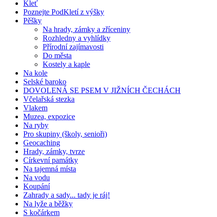
Kleť
Poznejte PodKletí z výšky
Pěšky
Na hrady, zámky a zříceniny
Rozhledny a vyhlídky
Přírodní zajímavosti
Do města
Kostely a kaple
Na kole
Selské baroko
DOVOLENÁ SE PSEM V JIŽNÍCH ČECHÁCH
Včelařská stezka
Vlakem
Muzea, expozice
Na ryby
Pro skupiny (školy, senioři)
Geocaching
Hrady, zámky, tvrze
Církevní památky
Na tajemná místa
Na vodu
Koupání
Zahrady a sady... tady je ráj!
Na lyže a běžky
S kočárkem