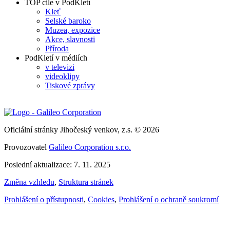
TOP cíle v PodKletí
Kleť
Selské baroko
Muzea, expozice
Akce, slavnosti
Příroda
PodKletí v médiích
v televizi
videoklipy
Tiskové zprávy
Oficiální stránky Jihočeský venkov, z.s. © 2026
Provozovatel
Galileo Corporation s.r.o.
Poslední aktualizace: 7. 11. 2025
Změna vzhledu
,
Struktura stránek
Prohlášení o přístupnosti
,
Cookies
,
Prohlášení o ochraně soukromí