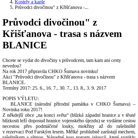
Kostely a kaple
Průvodci divočinou" z Křišťanova -...
Průvodci divočinou" z
Křišťanova - trasa s názvem
BLANICE
Chcete se vydat do divočiny s průvodcem, tam kam ani cesty
nevedou?
Na rok 2017 připravila CHKO Šumava novinku!
Akci "Průvodci divočinou" z Křišťanova - trasa s názvem
BLANICE.
Termíny 2017: 25. 6., 16. 7., 30. 7., 13. 8., 3. 9. 2017
POPIS VÝLETU:
BLANICE (národní přírodní památka v CHKO Šumava) –
Novinka roku 2017!
Z někdejší obce „na konci světa“ (blízká západní hranice a v těsné
blízkosti leží doposud hranice vojenského újezdu) se vydáme cestou
necestou přes podmáčené louky, mokřiny až do rašeliniště
v rezervaci Pod Farským lesem. Mělké prohlubně zarůstají mechem,
rašeliníkem a sítinou. Nápadné jsou porosty jalovců, které vynikly