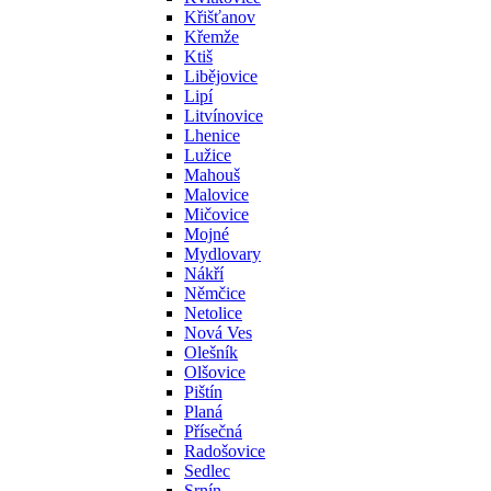
Křišťanov
Křemže
Ktiš
Libějovice
Lipí
Litvínovice
Lhenice
Lužice
Mahouš
Malovice
Mičovice
Mojné
Mydlovary
Nákří
Němčice
Netolice
Nová Ves
Olešník
Olšovice
Pištín
Planá
Přísečná
Radošovice
Sedlec
Srnín