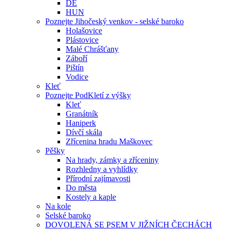
DE
HUN
Poznejte Jihočeský venkov - selské baroko
Holašovice
Plástovice
Malé Chrášťany
Záboří
Pištín
Vodice
Kleť
Poznejte PodKletí z výšky
Kleť
Granátník
Haniperk
Dívčí skála
Zřícenina hradu Maškovec
Pěšky
Na hrady, zámky a zříceniny
Rozhledny a vyhlídky
Přírodní zajímavosti
Do města
Kostely a kaple
Na kole
Selské baroko
DOVOLENÁ SE PSEM V JIŽNÍCH ČECHÁCH