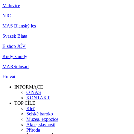
Malovice
NJC
MAS Blanský les
Svazek Blata
E-shop JČV
Kudy z nudy
MARSplusart
Hulvát
INFORMACE
O NÁS
KONTAKT
TOP CÍLE
Kleť
Selské baroko
Muzea, expozice
Akce, slavnosti
Příroda