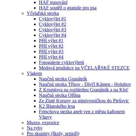
HAF trasování
HAF soutěž o granule pro psa
Včelařská stezka
Cyklovýlet #1
Cyklovýlet #2
Cyklovýlet #3
Cyklovýlet #4
Pěší výlet #1
Pěší výlet #2
Pěší výlet #3
Pěší výlet #4
Fotogalerie cyklovýletů
Medová produkce na VČELAŘSKÉ STEZCE
Vlakem
Naučná stezka Granátník
Naučná stezka Třísov - Dívčí Kámen - Holubov
Z Krumlova na rozhlednu Granátník a na Kleť
Naučná stezka Olšina
Ze Zlaté Koruny za minivesničkou do Plešovic
K2 Blanského lesa
Fritschova stezka aneb ven z města kaňonem
Vltavy
Muzea, expozice
Na ryby
Pro skupiny (školy, senioři)