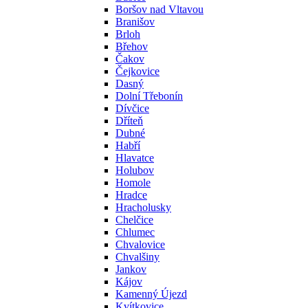
Boršov nad Vltavou
Branišov
Brloh
Břehov
Čakov
Čejkovice
Dasný
Dolní Třebonín
Dívčice
Dříteň
Dubné
Habří
Hlavatce
Holubov
Homole
Hradce
Hracholusky
Chelčice
Chlumec
Chvalovice
Chvalšiny
Jankov
Kájov
Kamenný Újezd
Kvítkovice