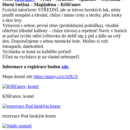
Horní Sněžná – Magdalena – Křišťanov
Fyzická náročnost: STŘEDNÍ, jde se trávou horských luk, místy
prudší stoupání a klesání, chůze i mimo cesty a stezky, přes louky
a skrz lesy.
Vybavení s sebou: pevná obuv (protiskluzná podrážka), vhodné
oblečení (dlouhé kalhoty – chůze trávou) a repelent! Navíc v horách
se počasí rychle mění (větrovku do deště atp.); pití a jídlo na celý
den. Doporučujeme s sebou turistické hole. Možno si vzít:
fotoaparát, dalekohled.
Vycházka se koná za každého počasí!
Účast na vycházce je na vlastní nebezpečí.
Informace a registrace budou
zde
.
Mapa území zde
https://mapy.cz/s/1dXcS
Křišťanov, kostel
rezervace Pod farským lesem