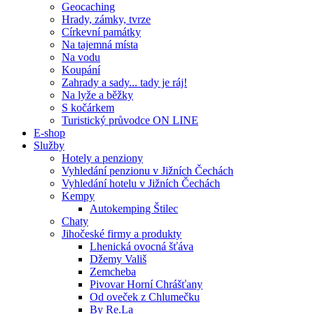
Geocaching
Hrady, zámky, tvrze
Církevní památky
Na tajemná místa
Na vodu
Koupání
Zahrady a sady... tady je ráj!
Na lyže a běžky
S kočárkem
Turistický průvodce ON LINE
E-shop
Služby
Hotely a penziony
Vyhledání penzionu v Jižních Čechách
Vyhledání hotelu v Jižních Čechách
Kempy
Autokemping Štilec
Chaty
Jihočeské firmy a produkty
Lhenická ovocná šťáva
Džemy Vališ
Zemcheba
Pivovar Horní Chrášťany
Od oveček z Chlumečku
By Re.La