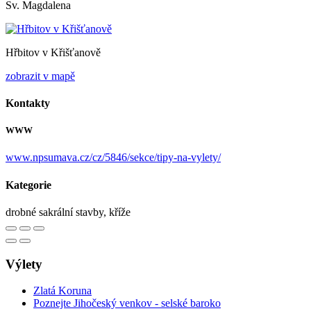
Sv. Magdalena
Hřbitov v Křišťanově
zobrazit v mapě
Kontakty
WWW
www.npsumava.cz/cz/5846/sekce/tipy-na-vylety/
Kategorie
drobné sakrální stavby, kříže
Výlety
Zlatá Koruna
Poznejte Jihočeský venkov - selské baroko