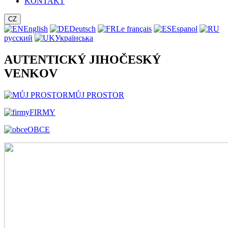
KONTAKT
CZ
English
Deutsch
Le français
Espanol
русский
Українська
AUTENTICKÝ JIHOČESKÝ
VENKOV
MŮJ PROSTOR
FIRMY
OBCE