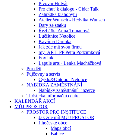
Pivovar Hulvát
Pro chuť k dialogu - Cider Talk
Zahrádka blahobytu
Atelier Wunsch - Hedvika Wunsch
Dary ze statku
Řezbářka Anna Tomanová
Lučištnice Netolice
Kavárna Darinka
Jak zde mít svou firmu
my_ART_PP Petra Podzimková
Fox ink
Lapule arts - Lenka Macháčková
Pro děti
Půjčovny a servis
Cyklo&Outdoor Netolice
NABÍDKA ZAMĚSTNÁNÍ
Nabídky zaměstnání - inzerce
Turistická informační centra
KALENDÁŘ AKCÍ
MŮJ PROSTOR
PROSTOR PRO INSTITUCE
Jak zde mít MŮJ PROSTOR
Jihočeské obce
Mapa obcí
Babice