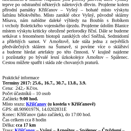
teprve po odstranění některých náletových dřevin. Projdeme kolem
přírodní památky Křišťanov – Vyšný – bohaté místo výskytu
šafránu bělokvětého. Místo zaniklé obce Vyšný, původně sklárny
Mísava, nám nabídne daleké výhledy na Boubín s Bobíkem
i vrcholy Boletického vojenského újezdu. Projdeme údolím Blanice
místem výskytu kriticky ohrožené perlorodky říční. Dále se budeme
setkávat s fenoménem biotopů zaniklých obcí Sněžná, Sedmidomí
a přilehlých samot. V Arnoštově, kde stála jedna z největších
předválečných skláren na Šumavě, si povíme více o sklářství
a budeme hledat artefakty po této činnosti. V krajině najdeme
i pozůstatky po bývalé lesní úzkokolejce Arnoštov – Spálenec.
Cestou můžete spatřit i stáda zde chovaných praturů.
Praktické informace
Termíny 2017: 25.6., 16.7., 30.7., 13.8., 3.9.
Cena: 242,- Kč/os.
Počet účastníků – 10 osob
Začátek
: 9:00 hod.
Místo srazu:
Křišťanov
(u kostela v Křišťanově)
GPS: 48.9090197N, 14.0202831E
Konec: Křišťanov (jako začátek), do 17:00 hod.
Čas celkem cca 8 hodin
Délka:
cca 17 km
Trasa:
Křišťanov
– Vyšný – Arnoštov – Spálenec – Čtyřdomí –