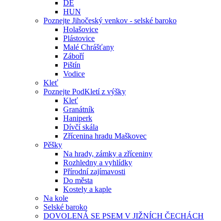
DE
HUN
Poznejte Jihočeský venkov - selské baroko
Holašovice
Plástovice
Malé Chrášťany
Záboří
Pištín
Vodice
Kleť
Poznejte PodKletí z výšky
Kleť
Granátník
Haniperk
Dívčí skála
Zřícenina hradu Maškovec
Pěšky
Na hrady, zámky a zříceniny
Rozhledny a vyhlídky
Přírodní zajímavosti
Do města
Kostely a kaple
Na kole
Selské baroko
DOVOLENÁ SE PSEM V JIŽNÍCH ČECHÁCH