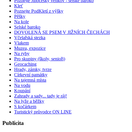
Poznejte Jihočeský venkov - selské baroko
Kleť
Poznejte PodKletí z výšky
Pěšky
Na kole
Selské baroko
DOVOLENÁ SE PSEM V JIŽNÍCH ČECHÁCH
Včelařská stezka
Vlakem
Muzea, expozice
Na ryby
Pro skupiny (školy, senioři)
Geocaching
Hrady, zámky, tvrze
Církevní památky
Na tajemná místa
Na vodu
Koupání
Zahrady a sady... tady je ráj!
Na lyže a běžky
S kočárkem
Turistický průvodce ON LINE
Publicita