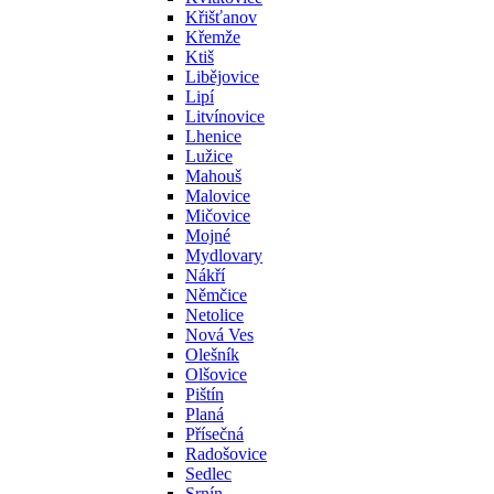
Křišťanov
Křemže
Ktiš
Libějovice
Lipí
Litvínovice
Lhenice
Lužice
Mahouš
Malovice
Mičovice
Mojné
Mydlovary
Nákří
Němčice
Netolice
Nová Ves
Olešník
Olšovice
Pištín
Planá
Přísečná
Radošovice
Sedlec
Srnín