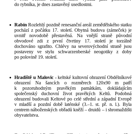
do rybníka, je dnes zastavěný usedlostmi.
Rabín
Rozlehlý pozdně renesanční areál zemědělského statku
pochází z počátku 17. století. Obytná budova (zámeček) je
uvnitř novodobě přestavěná. Na vnější straně původní
obvodové zdi z první čtvrtiny 17. století je torzálně
dochováno sgrafito. Chlévy na severovýchodní straně jsou
postaveny ve stylu schwarzenberské neogotiky z doby
po polovině 19. století.
Hradiště u Malovic -
keltské kultovní ohrazení Obdélníkové
ohrazení Na šancích o rozměrech 120x90 m patří
k pozoruhodným pravěkým památkám, dokládajícím
společenský duchovní život pravěkých Keltů. Podobná
ohrazení budovali Keltové po celé střední a západní Evropě
v mladší a pozdní době laténské (3.–1. st. př. n. l.). Byla
centrem náboženských obřadů kněží – druidů – i shromaždišti
obyvatelstva.