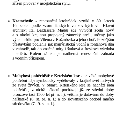
zřízen pivovar v neogotickém stylu.
Kratochvíle
- renesanční letohrádek vznikl v 80. letech
16. století podle vzoru italských venkovských vil. Hlavní
architekt Ital Baldassare Maggi zde vytvořil zcela nový
a s okolní krajinou propojený zámecký areál, určený jako
výletní sídlo pro Viléma z Rožmberka a jeho choť. Pozdějším
přestavbám podlehla jak manýristická vodní a fontánová díla
v zahradě, tak do značné míry i štuková a fresková výzdoba
interiérů. Kolem zámku je nádherná renesanční zahrada
s vodním příkopem.
Mohylová pohřebiště v Krtelském lese
- pravěké mohylové
pohřební háje symbolicky vydělovaly v krajině svět mrtvých
ze světa živých. V oblasti Krtelského lesa se nachází řada
pohřebišť, z nichž některá pocházejí již ze střední doby
bronzové (asi 1500 let př. n. l.), většina je datována do doby
halštatské (6. st. př. n. l.) a do slovanského období raného
středověku (7.–9. st. n. l.).