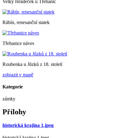
Velký Hrádeček u Třebanic
Rábín, renesanční statek
Třebanice náves
Roubenka u Jůzků z 18. století
zobrazit v mapě
Kategorie
zámky
Přílohy
historická krajina 1.jpeg
historická krajina 1.jpeg