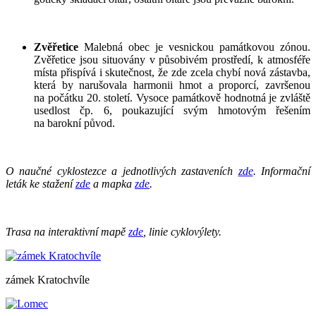
Zvěřetice
Malebná obec je vesnickou památkovou zónou.
Zvěřetice jsou situovány v působivém prostředí, k atmosféře
místa přispívá i skutečnost, že zde zcela chybí nová zástavba,
která by narušovala harmonii hmot a proporcí, završenou
na počátku 20. století. Vysoce památkově hodnotná je zvláště
usedlost čp. 6, poukazující svým hmotovým řešením
na barokní původ.
O naučné cyklostezce a jednotlivých zastaveních
zde
. Informační
leták ke stažení
zde
a mapka
zde
.
Trasa na interaktivní mapě
zde
, linie cyklovýlety.
zámek Kratochvíle