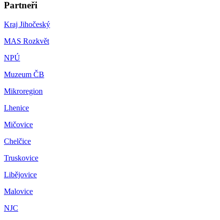
Partneři
Kraj Jihočeský
MAS Rozkvět
NPÚ
Muzeum ČB
Mikroregion
Lhenice
Mičovice
Chelčice
Truskovice
Libějovice
Malovice
NJC