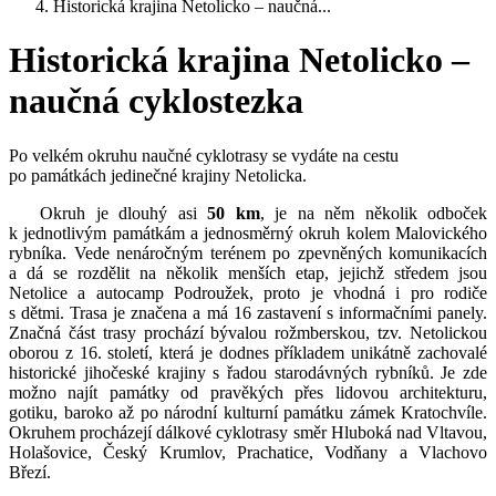
Historická krajina Netolicko – naučná...
Historická krajina Netolicko –
naučná cyklostezka
Po velkém okruhu naučné cyklotrasy se vydáte na cestu
po památkách jedinečné krajiny Netolicka.
Okruh je dlouhý asi
50 km
, je na něm několik odboček
k jednotlivým památkám a jednosměrný okruh kolem Malovického
rybníka. Vede nenáročným terénem po zpevněných komunikacích
a dá se rozdělit na několik menších etap, jejichž středem jsou
Netolice a autocamp Podroužek, proto je vhodná i pro rodiče
s dětmi. Trasa je značena a má 16 zastavení s informačními panely.
Značná část trasy prochází bývalou rožmberskou, tzv. Netolickou
oborou z 16. století, která je dodnes příkladem unikátně zachovalé
historické jihočeské krajiny s řadou starodávných rybníků. Je zde
možno najít památky od pravěkých přes lidovou architekturu,
gotiku, baroko až po národní kulturní památku zámek Kratochvíle.
Okruhem procházejí dálkové cyklotrasy směr Hluboká nad Vltavou,
Holašovice, Český Krumlov, Prachatice, Vodňany a Vlachovo
Březí.