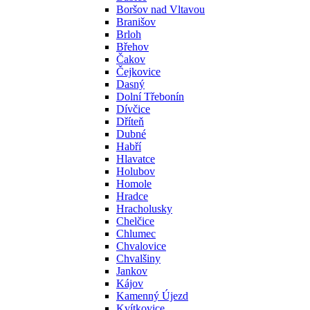
Boršov nad Vltavou
Branišov
Brloh
Břehov
Čakov
Čejkovice
Dasný
Dolní Třebonín
Dívčice
Dříteň
Dubné
Habří
Hlavatce
Holubov
Homole
Hradce
Hracholusky
Chelčice
Chlumec
Chvalovice
Chvalšiny
Jankov
Kájov
Kamenný Újezd
Kvítkovice