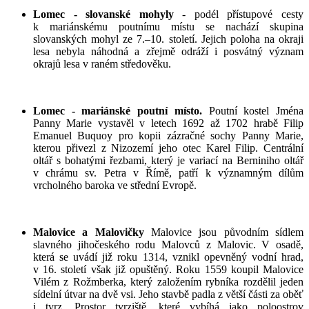
Lomec - slovanské mohyly
- podél přístupové cesty
k mariánskému poutnímu místu se nachází skupina
slovanských mohyl ze 7.–10. století. Jejich poloha na okraji
lesa nebyla náhodná a zřejmě odráží i posvátný význam
okrajů lesa v raném středověku.
Lomec - mariánské poutní místo.
Poutní kostel Jména
Panny Marie vystavěl v letech 1692 až 1702 hrabě Filip
Emanuel Buquoy pro kopii zázračné sochy Panny Marie,
kterou přivezl z Nizozemí jeho otec Karel Filip. Centrální
oltář s bohatými řezbami, který je variací na Berniniho oltář
v chrámu sv. Petra v Římě, patří k významným dílům
vrcholného baroka ve střední Evropě.
Malovice a Malovičky
Malovice jsou původním sídlem
slavného jihočeského rodu Malovců z Malovic. V osadě,
která se uvádí již roku 1314, vznikl opevněný vodní hrad,
v 16. století však již opuštěný. Roku 1559 koupil Malovice
Vilém z Rožmberka, který založením rybníka rozdělil jeden
sídelní útvar na dvě vsi. Jeho stavbě padla z větší části za oběť
i tvrz. Prostor tvrziště, které vybíhá jako poloostrov