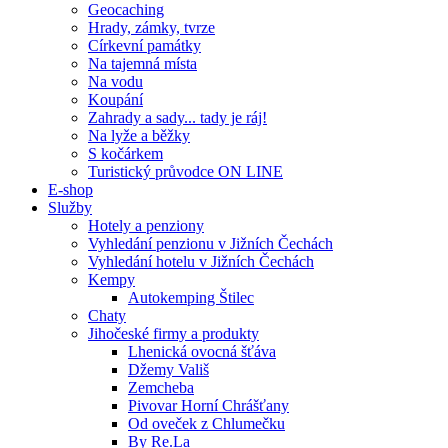
Geocaching
Hrady, zámky, tvrze
Církevní památky
Na tajemná místa
Na vodu
Koupání
Zahrady a sady... tady je ráj!
Na lyže a běžky
S kočárkem
Turistický průvodce ON LINE
E-shop
Služby
Hotely a penziony
Vyhledání penzionu v Jižních Čechách
Vyhledání hotelu v Jižních Čechách
Kempy
Autokemping Štilec
Chaty
Jihočeské firmy a produkty
Lhenická ovocná šťáva
Džemy Vališ
Zemcheba
Pivovar Horní Chrášťany
Od oveček z Chlumečku
By Re.La