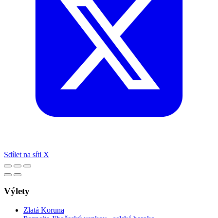
Sdílet na síti X
Výlety
Zlatá Koruna