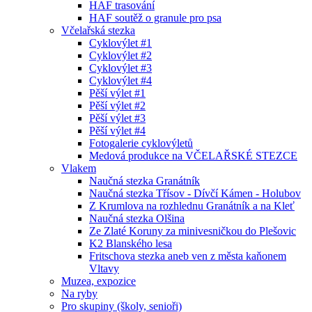
HAF trasování
HAF soutěž o granule pro psa
Včelařská stezka
Cyklovýlet #1
Cyklovýlet #2
Cyklovýlet #3
Cyklovýlet #4
Pěší výlet #1
Pěší výlet #2
Pěší výlet #3
Pěší výlet #4
Fotogalerie cyklovýletů
Medová produkce na VČELAŘSKÉ STEZCE
Vlakem
Naučná stezka Granátník
Naučná stezka Třísov - Dívčí Kámen - Holubov
Z Krumlova na rozhlednu Granátník a na Kleť
Naučná stezka Olšina
Ze Zlaté Koruny za minivesničkou do Plešovic
K2 Blanského lesa
Fritschova stezka aneb ven z města kaňonem
Vltavy
Muzea, expozice
Na ryby
Pro skupiny (školy, senioři)