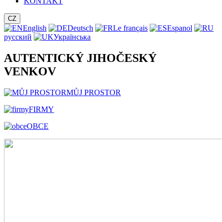
KONTAKT
CZ
English
Deutsch
Le français
Espanol
русский
Українська
AUTENTICKÝ JIHOČESKÝ
VENKOV
MŮJ PROSTOR
FIRMY
OBCE