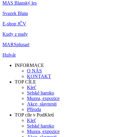
MAS Blanský les
Svazek Blata
E-shop JČV
Kudy z nudy
MARSplusart
Hulvát
INFORMACE
O NÁS
KONTAKT
TOP CÍLE
Kleť
Selské baroko
Muzea, expozice
Akce, slavnosti
Příroda
TOP cíle v PodKletí
Kleť
Selské baroko
Muzea, expozice
Akce, slavnosti