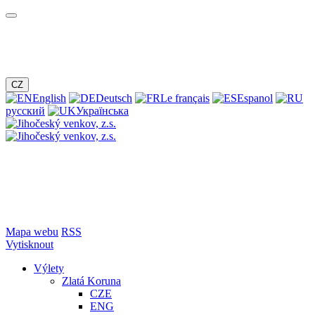
CZ
English
Deutsch
Le français
Espanol
русский
Українська
Mapa webu
RSS
Vytisknout
Výlety
Zlatá Koruna
CZE
ENG