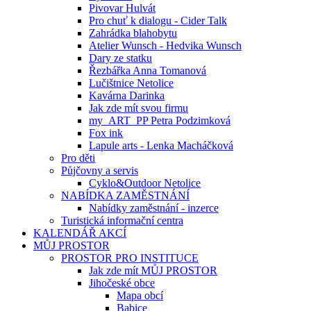
Pivovar Hulvát
Pro chuť k dialogu - Cider Talk
Zahrádka blahobytu
Atelier Wunsch - Hedvika Wunsch
Dary ze statku
Řezbářka Anna Tomanová
Lučištnice Netolice
Kavárna Darinka
Jak zde mít svou firmu
my_ART_PP Petra Podzimková
Fox ink
Lapule arts - Lenka Macháčková
Pro děti
Půjčovny a servis
Cyklo&Outdoor Netolice
NABÍDKA ZAMĚSTNÁNÍ
Nabídky zaměstnání - inzerce
Turistická informační centra
KALENDÁŘ AKCÍ
MŮJ PROSTOR
PROSTOR PRO INSTITUCE
Jak zde mít MŮJ PROSTOR
Jihočeské obce
Mapa obcí
Babice