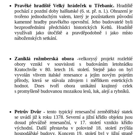
Pravěké hradiště Velký hrádeček u Třebanic.
Hradiště
pochází z pozdní doby halštatské (6. st. př. n. l.). Ohrazení je
tvořeno jednoduchým valem, který je pozůstatkem původní
kamenné hradby pravěkého opevnění. Jeho budovatelé byli
bezprostředními předchůdci historických Keltů. Hradiště
využívali jako útočiště a pravděpodobně i jako místo
náboženských setkání.
Zaniklá rožmberská obora -
velkorysý projekt rozlehlé
obory vznikl v souvislosti s budováním letohrádku
Kratochvíle v 80. letech 16. století. Stejně jako on byl
vyvolán vlivem italské renesance a jejím novým pojetím
přírody, která se stávala zdrojem i měřítkem estetických
hodnot. Dnes tvoří obora unikátní krajinný celek
s promyšleně budovanou mozaikou lesů, luk, alejí a rybníků.
Petrův Dvůr -
tento typický renesanční zemědělský statek
se uvádí již k roku 1378. Severní a jižní křídlo objektu jsou
dosud převážně renesanční, v 17. století vzniklo křídlo
východní. Další přestavba v polovině 18. století zvýšila
hospodářské budovy. Koncem 19. století byl v jižní straně