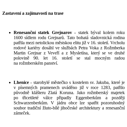
Zastavení a zajímavosti na trase
Renesanční statek Grejnarov -
statek býval kolem roku
1600 sídlem rodu Grejnarů. Tato bohatá sladovnická rodina
patřila mezi netolickou městskou elitu již v 16. století. Vrcholu
rodové kariéry dosáhl ve službách Petra Voka z Rožmberka
Martin Grejnar z Veveří a z Mysletína, který se ve druhé
polovině 90. let 16. století se stal mocným radou
na rožmberském panství.
Lhenice
- starobylé městečko s kostelem sv. Jakuba, které je
v písemných pramenech uváděno již v roce 1283, patřilo
původně klášteru Zlatá Koruna. Jako rožmberský majetek
po třicetileté válce připadly Eggenberkům a později
Schwarzenberkům. V jádru obce lze spatřit pozoruhodný
soubor tradiční žluto-bílé jihočeské architektury a renesanční
zámeček.