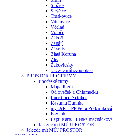
Stožice
Strýčice
Truskovice
Vitějovice
Včelná
Vrábče
Záboří
Zahájí
Závraty
Zlatá Koruna
Zliv
Žabovřesky
Jak zde mít svou obec
PROSTOR PRO FIRMY
Jihočeské firmy
Mapa firem
Od oveček z Chlumečku
Lučištnice Netolice
Kavárna Darinka
my_ART_PP Petra Podzimková
Fox ink
Lapule arts - Lenka macháčková
Jak zde mít MŮJ PROSTOR
Jak zde mít MŮJ PROSTOR