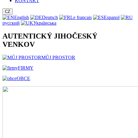
KONTAKT
CZ
English
Deutsch
Le français
Espanol
русский
Українська
AUTENTICKÝ JIHOČESKÝ
VENKOV
MŮJ PROSTOR
FIRMY
OBCE