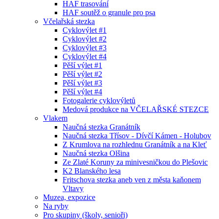
HAF trasování
HAF soutěž o granule pro psa
Včelařská stezka
Cyklovýlet #1
Cyklovýlet #2
Cyklovýlet #3
Cyklovýlet #4
Pěší výlet #1
Pěší výlet #2
Pěší výlet #3
Pěší výlet #4
Fotogalerie cyklovýletů
Medová produkce na VČELAŘSKÉ STEZCE
Vlakem
Naučná stezka Granátník
Naučná stezka Třísov - Dívčí Kámen - Holubov
Z Krumlova na rozhlednu Granátník a na Kleť
Naučná stezka Olšina
Ze Zlaté Koruny za minivesničkou do Plešovic
K2 Blanského lesa
Fritschova stezka aneb ven z města kaňonem
Vltavy
Muzea, expozice
Na ryby
Pro skupiny (školy, senioři)