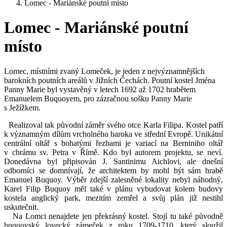
Lomec - Mariánské poutní místo
Lomec - Mariánské poutní
místo
Lomec, místními zvaný Lomeček, je jeden z nejvýznamnějších
barokních poutních areálů v Jižních Čechách. Poutní kostel Jména
Panny Marie byl vystavěný v letech 1692 až 1702 hrabětem
Emanuelem Buquoyem, pro zázračnou sošku Panny Marie
s Ježížkem.
Realizoval tak původní záměr svého otce Karla Filipa. Kostel patří
k významným dílům vrcholného baroka ve střední Evropě. Unikátní
centrální oltář s bohatými řezbami je variací na Berniniho oltář
v chrámu sv. Petra v Římě. Kdo byl autorem projektu, se neví.
Donedávna byl připisován J. Santinimu Aichlovi, ale dnešní
odborníci se domnívají, že architektem by mohl být sám hrabě
Emanuel Buquoy. Výběr zdejší zalesněné lokality nebyl náhodný,
Karel Filip Buquoy měl také v plánu vybudovat kolem budovy
kostela anglický park, mezitím zemřel a svůj plán již nestihl
uskutečnit.
Na Lomci nenajdete jen překrásný kostel. Stojí tu také původně
buquoyský lovecký zámeček z roku 1709-1710, který sloužil