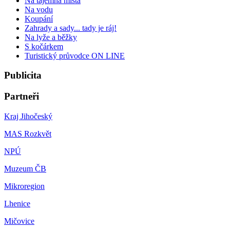
Na tajemná místa
Na vodu
Koupání
Zahrady a sady... tady je ráj!
Na lyže a běžky
S kočárkem
Turistický průvodce ON LINE
Publicita
Partneři
Kraj Jihočeský
MAS Rozkvět
NPÚ
Muzeum ČB
Mikroregion
Lhenice
Mičovice