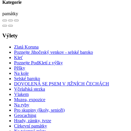
Kategorie
památky
Výlety
Zlatá Koruna
Poznejte Jihočeský venkov - selské baroko
Kleť
Poznejte PodKletí z výšky
Pěšky
Na kole
Selské baroko
DOVOLENÁ SE PSEM V JIŽNÍCH ČECHÁCH
Včelařská stezka
Vlakem
Muzea, expozice
Na ryby
Pro skupiny (školy, senioři)
Geocaching
Hrady, zámky, tvrze
Církevní památky