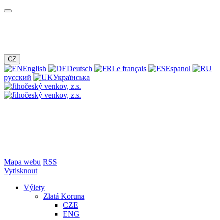
CZ
English
Deutsch
Le français
Espanol
русский
Українська
Mapa webu
RSS
Vytisknout
Výlety
Zlatá Koruna
CZE
ENG