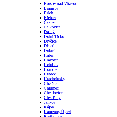
Boršov nad Vltavou
Branišov
Brloh
Břehov
Čakov
Čejkovice
Dasný
Dolní Třebonín
Dívčice
Dříteň
Dubné
Habří
Hlavatce
Holubov
Homole
Hradce
Hracholusky
Chelčice
Chlumec
Chvalovice
Chvalšiny
Jankov
Kájov
Kamenný Újezd
Kvítkovice