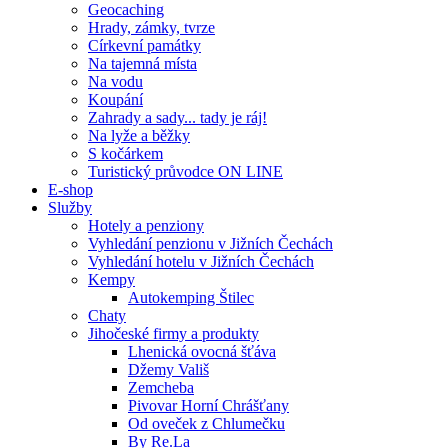
Geocaching
Hrady, zámky, tvrze
Církevní památky
Na tajemná místa
Na vodu
Koupání
Zahrady a sady... tady je ráj!
Na lyže a běžky
S kočárkem
Turistický průvodce ON LINE
E-shop
Služby
Hotely a penziony
Vyhledání penzionu v Jižních Čechách
Vyhledání hotelu v Jižních Čechách
Kempy
Autokemping Štilec
Chaty
Jihočeské firmy a produkty
Lhenická ovocná šťáva
Džemy Vališ
Zemcheba
Pivovar Horní Chrášťany
Od oveček z Chlumečku
By Re.La