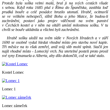
Protože byla soška velmi malá, bral ji na svých cestách všude
s sebou. Když roku 1685 plul z Říma do Španělska, zastihla loď
prudká bouře a celé posádce hrozilo utonutí. Hrabě, ocitnuvší
se ve velikém nebezpečí, slíbil Bohu a jeho Matce, že budou-li
zachráněni, postaví jako projev vděčnosti na svém panství
v Čechách kostel a v něm na oltáři umístí milostnou sošku. V tu
chvíli se bouře uklidnila a všichni byli zachráněni.
Hrabě sošku uložil na svém sídle v Nových Hradech a v září
1690 se osobně vydal hledat vhodné místo pro stavbu nové kaple.
Tři měsíce na to však zemřel, aniž svůj slib mohl splnit. Stačil jen
najít vhodné místo - Lomecký vrch. Na smrtelné posteli proto prosil
své syny Emanuela a Alberta, aby dílo dokončili, což se také stalo.
Kostel Lomec
Lomec 1
Lomec zámeček