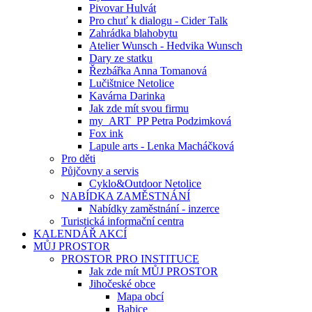
Pivovar Hulvát
Pro chuť k dialogu - Cider Talk
Zahrádka blahobytu
Atelier Wunsch - Hedvika Wunsch
Dary ze statku
Řezbářka Anna Tomanová
Lučištnice Netolice
Kavárna Darinka
Jak zde mít svou firmu
my_ART_PP Petra Podzimková
Fox ink
Lapule arts - Lenka Macháčková
Pro děti
Půjčovny a servis
Cyklo&Outdoor Netolice
NABÍDKA ZAMĚSTNÁNÍ
Nabídky zaměstnání - inzerce
Turistická informační centra
KALENDÁŘ AKCÍ
MŮJ PROSTOR
PROSTOR PRO INSTITUCE
Jak zde mít MŮJ PROSTOR
Jihočeské obce
Mapa obcí
Babice