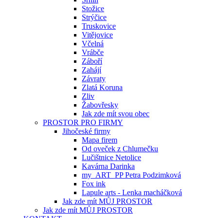
Stožice
Strýčice
Truskovice
Vitějovice
Včelná
Vrábče
Záboří
Zahájí
Závraty
Zlatá Koruna
Zliv
Žabovřesky
Jak zde mít svou obec
PROSTOR PRO FIRMY
Jihočeské firmy
Mapa firem
Od oveček z Chlumečku
Lučištnice Netolice
Kavárna Darinka
my_ART_PP Petra Podzimková
Fox ink
Lapule arts - Lenka macháčková
Jak zde mít MŮJ PROSTOR
Jak zde mít MŮJ PROSTOR