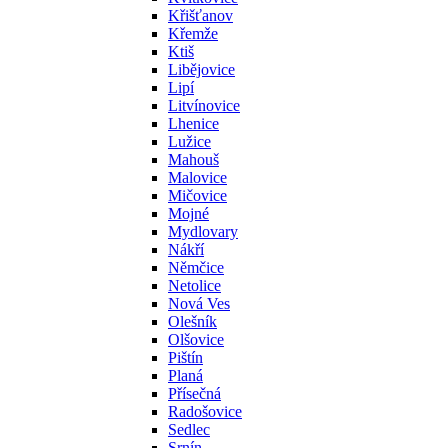
Křišťanov
Křemže
Ktiš
Libějovice
Lipí
Litvínovice
Lhenice
Lužice
Mahouš
Malovice
Mičovice
Mojné
Mydlovary
Nákří
Němčice
Netolice
Nová Ves
Olešník
Olšovice
Pištín
Planá
Přísečná
Radošovice
Sedlec
Srnín