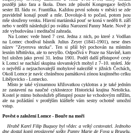
později jako fara a škola. Dnes zde působí Kongregace šedých
sester III. řádu sv. Františka. Každou první sobotu v měsíci se zde
pravidelně konají poutě a mše. Dovoluje-li to počasí, potom jsou
mše slouženy venku. Hlavní mariánská pouť se koná v neděli 8. září
nebo v neděli následující po svátku Narození Panny Marie. Nově je
zde vybudována i meditační zahrada.
Na Lomec vede hned 7 cest. Jedna z nich, po které z Vodňan
na Lomec chodíval básník Julius Zeyer (1841-1901), nese dnes
název "Zeyerova stezka". Ten si přál být pochován na místním
lesním hřbitůvku, ale to nevyšlo. Odpočívá v Praze na Slavíně, kam
byl uložen jako první 31. ledna 1901. Podél další přístupové cesty
k Lomci se nachází skupina slovanských mohyl z 7–10. století. Jde
o největší a nejzachovalejší mohylové naleziště v jižních Čechách
.
Okolí Lomce je navíc chráněnou památková zónou krajinného celku
Libějovicko - Lomecko.
Místo je také významnou křižovatkou cyklotras a je také jedním
ze zastavení na naučné cyklostezce Historická krajina Netolicka.
Kostel je mimo bohoslužeb přístupný pouze ke vchodovým mřížím,
ale na požádání v protějším klášteře vám sestry ochotně umožní
vstup.
Pověst o založení Lomce - Bouře na moři
Hrabě Karel Filip Buquoy byl vědec a velký cestovatel. Jednoho
dne dostal kopii proslavené sošky Panny Marie de Foya u Bruselu.