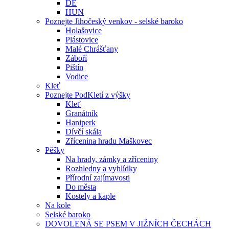
DE
HUN
Poznejte Jihočeský venkov - selské baroko
Holašovice
Plástovice
Malé Chrášťany
Záboří
Pištín
Vodice
Kleť
Poznejte PodKletí z výšky
Kleť
Granátník
Haniperk
Dívčí skála
Zřícenina hradu Maškovec
Pěšky
Na hrady, zámky a zříceniny
Rozhledny a vyhlídky
Přírodní zajímavosti
Do města
Kostely a kaple
Na kole
Selské baroko
DOVOLENÁ SE PSEM V JIŽNÍCH ČECHÁCH