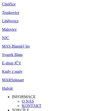
Chelčice
Truskovice
Libějovice
Malovice
NJC
MAS Blanský les
Svazek Blata
E-shop JČV
Kudy z nudy
MARSplusart
Hulvát
INFORMACE
O NÁS
KONTAKT
TOP CÍLE