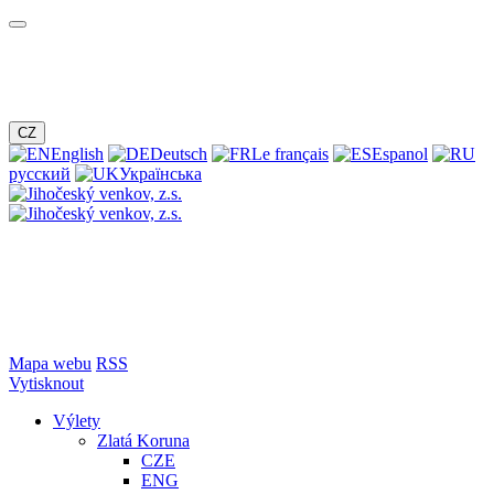
CZ
English
Deutsch
Le français
Espanol
русский
Українська
Mapa webu
RSS
Vytisknout
Výlety
Zlatá Koruna
CZE
ENG