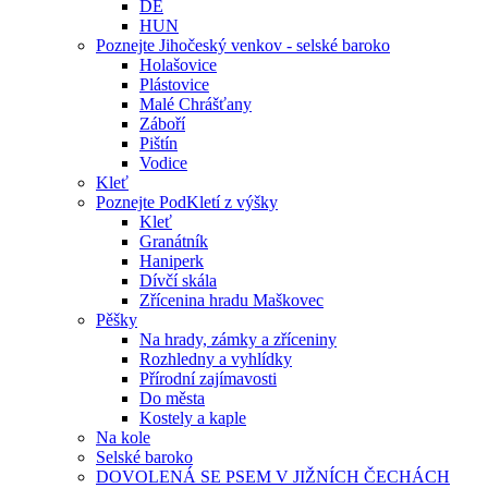
DE
HUN
Poznejte Jihočeský venkov - selské baroko
Holašovice
Plástovice
Malé Chrášťany
Záboří
Pištín
Vodice
Kleť
Poznejte PodKletí z výšky
Kleť
Granátník
Haniperk
Dívčí skála
Zřícenina hradu Maškovec
Pěšky
Na hrady, zámky a zříceniny
Rozhledny a vyhlídky
Přírodní zajímavosti
Do města
Kostely a kaple
Na kole
Selské baroko
DOVOLENÁ SE PSEM V JIŽNÍCH ČECHÁCH