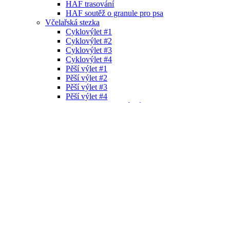
HAF trasování
HAF soutěž o granule pro psa
Včelařská stezka
Cyklovýlet #1
Cyklovýlet #2
Cyklovýlet #3
Cyklovýlet #4
Pěší výlet #1
Pěší výlet #2
Pěší výlet #3
Pěší výlet #4
Fotogalerie cyklovýletů
Medová produkce na VČELAŘSKÉ STEZCE
Vlakem
Naučná stezka Granátník
Naučná stezka Třísov - Dívčí Kámen - Holubov
Z Krumlova na rozhlednu Granátník a na Kleť
Naučná stezka Olšina
Ze Zlaté Koruny za minivesničkou do Plešovic
K2 Blanského lesa
Fritschova stezka aneb ven z města kaňonem
Vltavy
Muzea, expozice
Na ryby
Pro skupiny (školy, senioři)