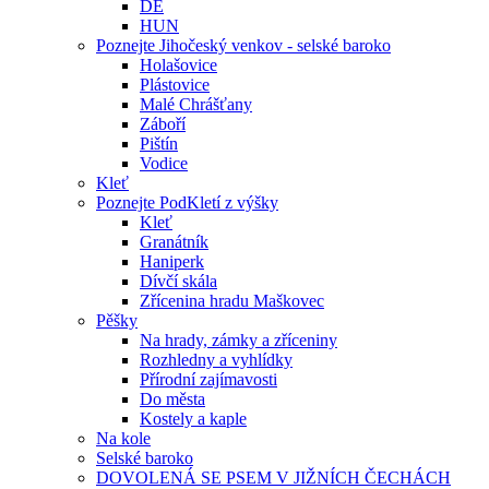
DE
HUN
Poznejte Jihočeský venkov - selské baroko
Holašovice
Plástovice
Malé Chrášťany
Záboří
Pištín
Vodice
Kleť
Poznejte PodKletí z výšky
Kleť
Granátník
Haniperk
Dívčí skála
Zřícenina hradu Maškovec
Pěšky
Na hrady, zámky a zříceniny
Rozhledny a vyhlídky
Přírodní zajímavosti
Do města
Kostely a kaple
Na kole
Selské baroko
DOVOLENÁ SE PSEM V JIŽNÍCH ČECHÁCH