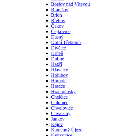
Boršov nad Vltavou
Branišov
Brloh
Břehov
Čakov
Čejkovice
Dasný
Dolní Třebonín
Dívčice
Dříteň
Dubné
Habří
Hlavatce
Holubov
Homole
Hradce
Hracholusky
Chelčice
Chlumec
Chvalovice
Chvalšiny
Jankov
Kájov
Kamenný Újezd
Kvítkovice