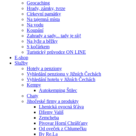
Geocaching
Hrady, zámky, tvrze
Církevní památky
Na tajemná místa
Na vodu
Koupání
Zahrady a sady... tady je ráj!
Na lyže a běžky
S kočárkem
Turistický průvodce ON LINE
E-shop
Služby
Hotely a penziony
Vyhledání penzionu v Jižních Čechách
Vyhledání hotelu v Jižních Čechách
Kempy
Autokemping Štilec
Chaty
Jihočeské firmy a produkty
Lhenická ovocná šťáva
Džemy Vališ
Zemcheba
Pivovar Horní Chrášťany
Od oveček z Chlumečku
By Re.La