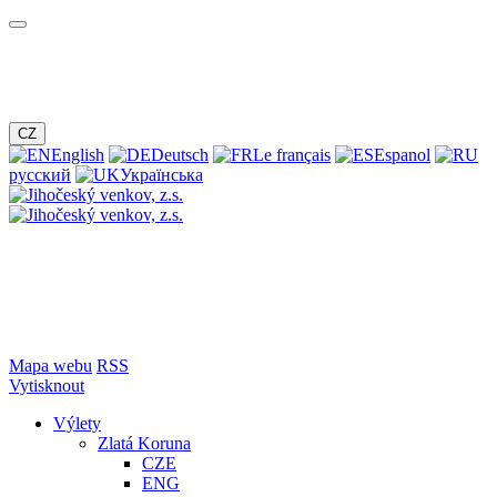
CZ
English
Deutsch
Le français
Espanol
русский
Українська
Mapa webu
RSS
Vytisknout
Výlety
Zlatá Koruna
CZE
ENG