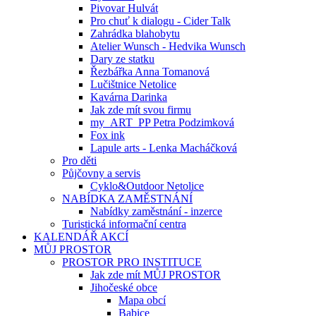
Pivovar Hulvát
Pro chuť k dialogu - Cider Talk
Zahrádka blahobytu
Atelier Wunsch - Hedvika Wunsch
Dary ze statku
Řezbářka Anna Tomanová
Lučištnice Netolice
Kavárna Darinka
Jak zde mít svou firmu
my_ART_PP Petra Podzimková
Fox ink
Lapule arts - Lenka Macháčková
Pro děti
Půjčovny a servis
Cyklo&Outdoor Netolice
NABÍDKA ZAMĚSTNÁNÍ
Nabídky zaměstnání - inzerce
Turistická informační centra
KALENDÁŘ AKCÍ
MŮJ PROSTOR
PROSTOR PRO INSTITUCE
Jak zde mít MŮJ PROSTOR
Jihočeské obce
Mapa obcí
Babice