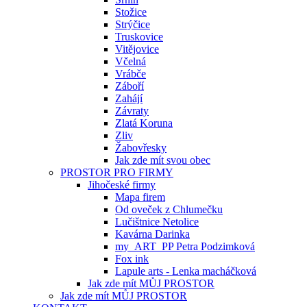
Stožice
Strýčice
Truskovice
Vitějovice
Včelná
Vrábče
Záboří
Zahájí
Závraty
Zlatá Koruna
Zliv
Žabovřesky
Jak zde mít svou obec
PROSTOR PRO FIRMY
Jihočeské firmy
Mapa firem
Od oveček z Chlumečku
Lučištnice Netolice
Kavárna Darinka
my_ART_PP Petra Podzimková
Fox ink
Lapule arts - Lenka macháčková
Jak zde mít MŮJ PROSTOR
Jak zde mít MŮJ PROSTOR