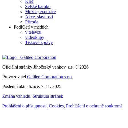
Kleť
Selské baroko
Muzea, expozice
Akce, slavnosti
Příroda
PodKletí v médiích
v televizi
videoklipy
Tiskové zprávy
Oficiální stránky Jihočeský venkov, z.s. © 2026
Provozovatel
Galileo Corporation s.r.o.
Poslední aktualizace: 7. 11. 2025
Změna vzhledu
,
Struktura stránek
Prohlášení o přístupnosti
,
Cookies
,
Prohlášení o ochraně soukromí