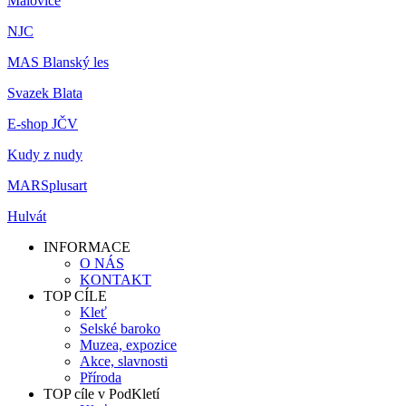
Malovice
NJC
MAS Blanský les
Svazek Blata
E-shop JČV
Kudy z nudy
MARSplusart
Hulvát
INFORMACE
O NÁS
KONTAKT
TOP CÍLE
Kleť
Selské baroko
Muzea, expozice
Akce, slavnosti
Příroda
TOP cíle v PodKletí