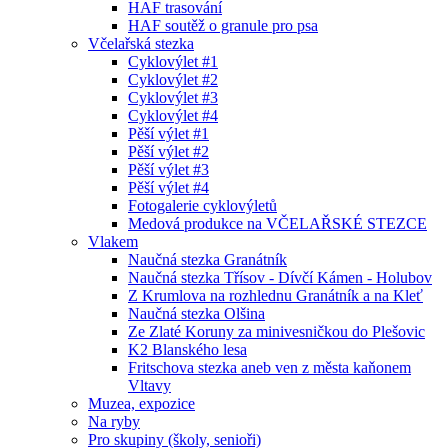
HAF trasování
HAF soutěž o granule pro psa
Včelařská stezka
Cyklovýlet #1
Cyklovýlet #2
Cyklovýlet #3
Cyklovýlet #4
Pěší výlet #1
Pěší výlet #2
Pěší výlet #3
Pěší výlet #4
Fotogalerie cyklovýletů
Medová produkce na VČELAŘSKÉ STEZCE
Vlakem
Naučná stezka Granátník
Naučná stezka Třísov - Dívčí Kámen - Holubov
Z Krumlova na rozhlednu Granátník a na Kleť
Naučná stezka Olšina
Ze Zlaté Koruny za minivesničkou do Plešovic
K2 Blanského lesa
Fritschova stezka aneb ven z města kaňonem
Vltavy
Muzea, expozice
Na ryby
Pro skupiny (školy, senioři)