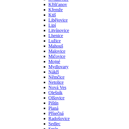
Křišťanov
Křemže
Ktiš
Libějovice
Lipí
Litvínovice
Lhenice
Lužice
Mahouš
Malovice
Mičovice
Mojné
Mydlovary
Nákří
Němčice
Netolice
Nová Ves
Olešník
Olšovice
Pištín
Planá
Přísečná
Radošovice
Sedlec
Srnín