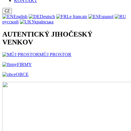
KONTAKT
CZ
English
Deutsch
Le français
Espanol
русский
Українська
AUTENTICKÝ JIHOČESKÝ
VENKOV
MŮJ PROSTOR
FIRMY
OBCE