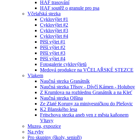
HAF trasování
HAF soutěž o granule pro psa
Včelařská stezka
Cyklovýlet #1
Cyklovýlet #2
Cyklovýlet #3
Cyklovýlet #4
Pěší výlet #1
Pěší výlet #2
Pěší výlet #3
Pěší výlet #4
Fotogalerie cyklovýletů
Medová produkce na VČELAŘSKÉ STEZCE
Vlakem
Naučná stezka Granátník
Naučná stezka Třísov - Dívčí Kámen - Holubov
Z Krumlova na rozhlednu Granátník a na Kleť
Naučná stezka Olšina
Ze Zlaté Koruny za minivesničkou do Plešovic
K2 Blanského lesa
Fritschova stezka aneb ven z města kaňonem
Vltavy
Muzea, expozice
Na ryby
Pro skupiny (školy, senioři)