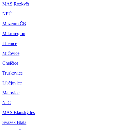
MAS Rozkvět
NPÚ
Muzeum ČB
Mikroregion
Lhenice
Mičovice
Chelčice
Truskovice
Libějovice
Malovice
NJC
MAS Blanský les
Svazek Blata