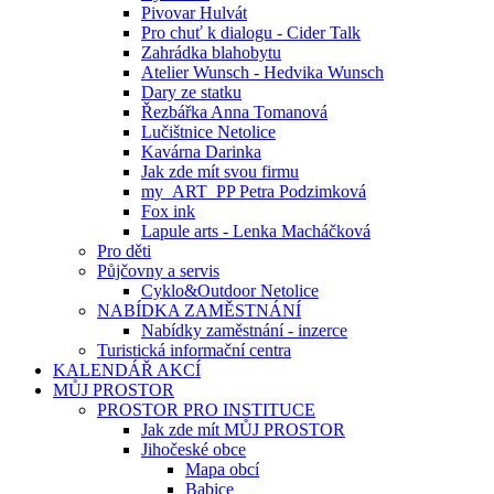
Pivovar Hulvát
Pro chuť k dialogu - Cider Talk
Zahrádka blahobytu
Atelier Wunsch - Hedvika Wunsch
Dary ze statku
Řezbářka Anna Tomanová
Lučištnice Netolice
Kavárna Darinka
Jak zde mít svou firmu
my_ART_PP Petra Podzimková
Fox ink
Lapule arts - Lenka Macháčková
Pro děti
Půjčovny a servis
Cyklo&Outdoor Netolice
NABÍDKA ZAMĚSTNÁNÍ
Nabídky zaměstnání - inzerce
Turistická informační centra
KALENDÁŘ AKCÍ
MŮJ PROSTOR
PROSTOR PRO INSTITUCE
Jak zde mít MŮJ PROSTOR
Jihočeské obce
Mapa obcí
Babice