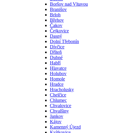
Boršov nad Vltavou
Branišov
Brloh
Břehov
Čakov
Čejkovice
Dasný
Dolní Třebonín
Dívčice
Dříteň
Dubné
Habří
Hlavatce
Holubov
Homole
Hradce
Hracholusky
Chelčice
Chlumec
Chvalovice
Chvalšiny
Jankov
Kájov
Kamenný Újezd
Kvítkovice