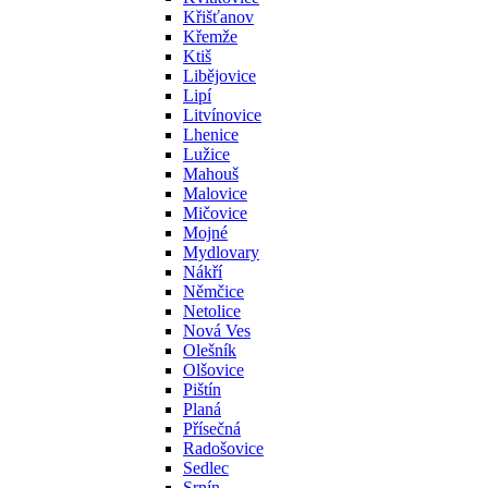
Křišťanov
Křemže
Ktiš
Libějovice
Lipí
Litvínovice
Lhenice
Lužice
Mahouš
Malovice
Mičovice
Mojné
Mydlovary
Nákří
Němčice
Netolice
Nová Ves
Olešník
Olšovice
Pištín
Planá
Přísečná
Radošovice
Sedlec
Srnín