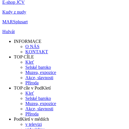
E-shop JČV
Kudy z nudy
MARSplusart
Hulvát
INFORMACE
O NÁS
KONTAKT
TOP CÍLE
Kleť
Selské baroko
Muzea, expozice
Akce, slavnosti
Příroda
TOP cíle v PodKletí
Kleť
Selské baroko
Muzea, expozice
Akce, slavnosti
Příroda
PodKletí v médiích
v televizi