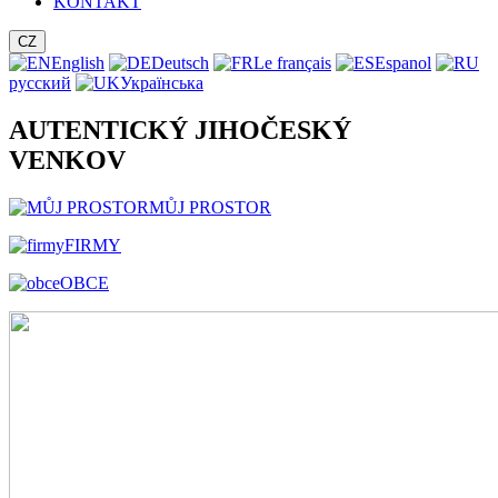
KONTAKT
CZ
English
Deutsch
Le français
Espanol
русский
Українська
AUTENTICKÝ JIHOČESKÝ
VENKOV
MŮJ PROSTOR
FIRMY
OBCE