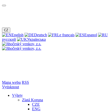
CZ
English
Deutsch
Le français
Espanol
русский
Українська
Mapa webu
RSS
Vytisknout
Výlety
Zlatá Koruna
CZE
ENG