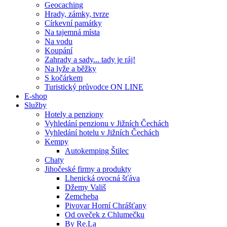
Geocaching
Hrady, zámky, tvrze
Církevní památky
Na tajemná místa
Na vodu
Koupání
Zahrady a sady... tady je ráj!
Na lyže a běžky
S kočárkem
Turistický průvodce ON LINE
E-shop
Služby
Hotely a penziony
Vyhledání penzionu v Jižních Čechách
Vyhledání hotelu v Jižních Čechách
Kempy
Autokemping Štilec
Chaty
Jihočeské firmy a produkty
Lhenická ovocná šťáva
Džemy Vališ
Zemcheba
Pivovar Horní Chrášťany
Od oveček z Chlumečku
By Re.La