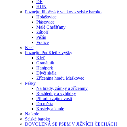
DE
HUN
Poznejte Jihočeský venkov - selské baroko
Holašovice
Plástovice
Malé Chrášťany
Záboří
Pištín
Vodice
Kleť
Poznejte PodKletí z výšky
Kleť
Granátník
Haniperk
Dívčí skála
Zřícenina hradu Maškovec
Pěšky
Na hrady, zámky a zříceniny
Rozhledny a vyhlídky
Přírodní zajímavosti
Do města
Kostely a kaple
Na kole
Selské baroko
DOVOLENÁ SE PSEM V JIŽNÍCH ČECHÁCH