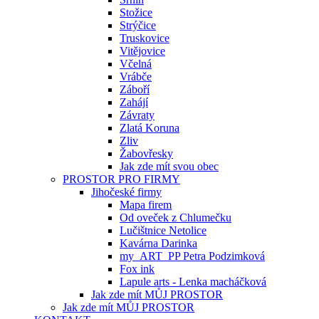
Stožice
Strýčice
Truskovice
Vitějovice
Včelná
Vrábče
Záboří
Zahájí
Závraty
Zlatá Koruna
Zliv
Žabovřesky
Jak zde mít svou obec
PROSTOR PRO FIRMY
Jihočeské firmy
Mapa firem
Od oveček z Chlumečku
Lučištnice Netolice
Kavárna Darinka
my_ART_PP Petra Podzimková
Fox ink
Lapule arts - Lenka macháčková
Jak zde mít MŮJ PROSTOR
Jak zde mít MŮJ PROSTOR