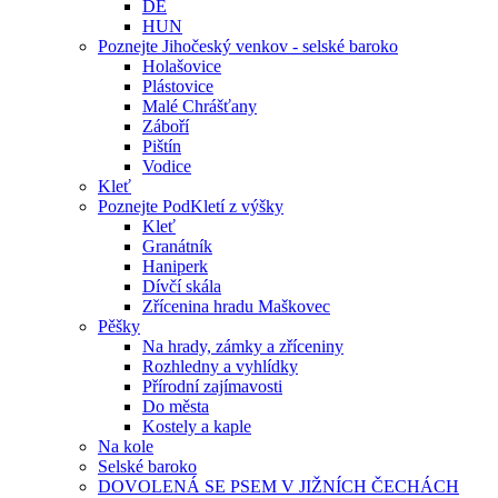
DE
HUN
Poznejte Jihočeský venkov - selské baroko
Holašovice
Plástovice
Malé Chrášťany
Záboří
Pištín
Vodice
Kleť
Poznejte PodKletí z výšky
Kleť
Granátník
Haniperk
Dívčí skála
Zřícenina hradu Maškovec
Pěšky
Na hrady, zámky a zříceniny
Rozhledny a vyhlídky
Přírodní zajímavosti
Do města
Kostely a kaple
Na kole
Selské baroko
DOVOLENÁ SE PSEM V JIŽNÍCH ČECHÁCH