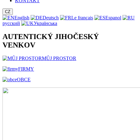
KONTAKT
CZ
English
Deutsch
Le français
Espanol
русский
Українська
AUTENTICKÝ JIHOČESKÝ
VENKOV
MŮJ PROSTOR
FIRMY
OBCE