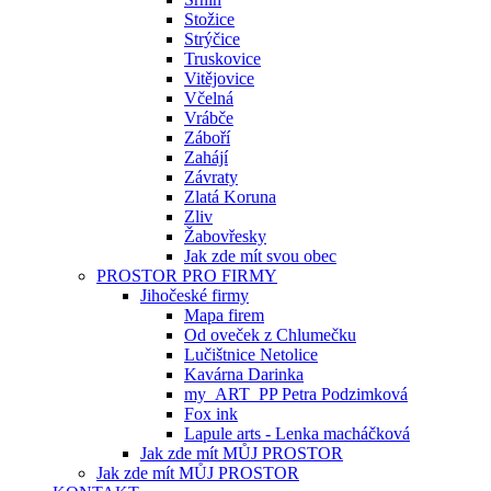
Stožice
Strýčice
Truskovice
Vitějovice
Včelná
Vrábče
Záboří
Zahájí
Závraty
Zlatá Koruna
Zliv
Žabovřesky
Jak zde mít svou obec
PROSTOR PRO FIRMY
Jihočeské firmy
Mapa firem
Od oveček z Chlumečku
Lučištnice Netolice
Kavárna Darinka
my_ART_PP Petra Podzimková
Fox ink
Lapule arts - Lenka macháčková
Jak zde mít MŮJ PROSTOR
Jak zde mít MŮJ PROSTOR