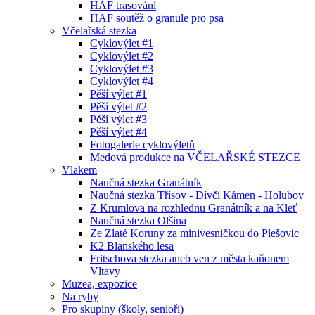
HAF trasování
HAF soutěž o granule pro psa
Včelařská stezka
Cyklovýlet #1
Cyklovýlet #2
Cyklovýlet #3
Cyklovýlet #4
Pěší výlet #1
Pěší výlet #2
Pěší výlet #3
Pěší výlet #4
Fotogalerie cyklovýletů
Medová produkce na VČELAŘSKÉ STEZCE
Vlakem
Naučná stezka Granátník
Naučná stezka Třísov - Dívčí Kámen - Holubov
Z Krumlova na rozhlednu Granátník a na Kleť
Naučná stezka Olšina
Ze Zlaté Koruny za minivesničkou do Plešovic
K2 Blanského lesa
Fritschova stezka aneb ven z města kaňonem
Vltavy
Muzea, expozice
Na ryby
Pro skupiny (školy, senioři)