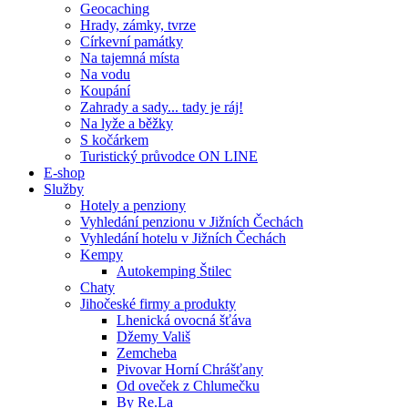
Geocaching
Hrady, zámky, tvrze
Církevní památky
Na tajemná místa
Na vodu
Koupání
Zahrady a sady... tady je ráj!
Na lyže a běžky
S kočárkem
Turistický průvodce ON LINE
E-shop
Služby
Hotely a penziony
Vyhledání penzionu v Jižních Čechách
Vyhledání hotelu v Jižních Čechách
Kempy
Autokemping Štilec
Chaty
Jihočeské firmy a produkty
Lhenická ovocná šťáva
Džemy Vališ
Zemcheba
Pivovar Horní Chrášťany
Od oveček z Chlumečku
By Re.La