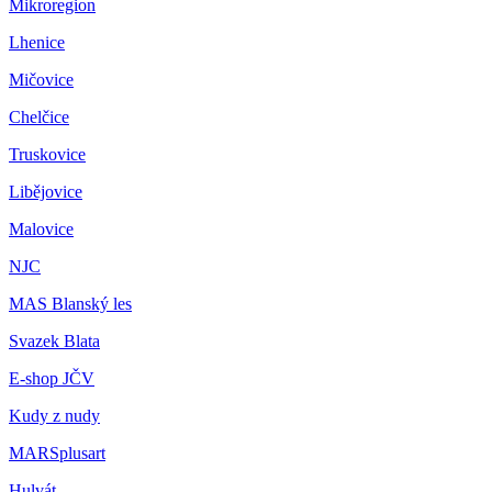
Mikroregion
Lhenice
Mičovice
Chelčice
Truskovice
Libějovice
Malovice
NJC
MAS Blanský les
Svazek Blata
E-shop JČV
Kudy z nudy
MARSplusart
Hulvát