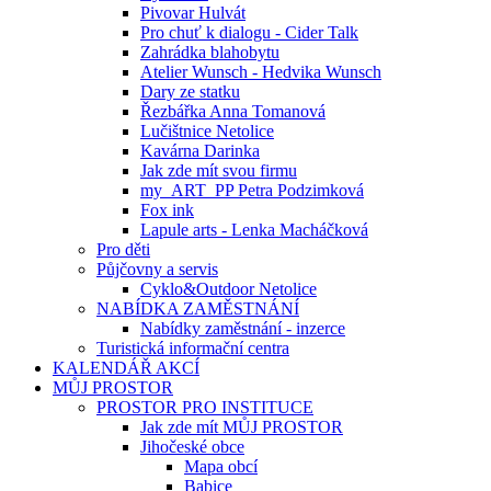
Pivovar Hulvát
Pro chuť k dialogu - Cider Talk
Zahrádka blahobytu
Atelier Wunsch - Hedvika Wunsch
Dary ze statku
Řezbářka Anna Tomanová
Lučištnice Netolice
Kavárna Darinka
Jak zde mít svou firmu
my_ART_PP Petra Podzimková
Fox ink
Lapule arts - Lenka Macháčková
Pro děti
Půjčovny a servis
Cyklo&Outdoor Netolice
NABÍDKA ZAMĚSTNÁNÍ
Nabídky zaměstnání - inzerce
Turistická informační centra
KALENDÁŘ AKCÍ
MŮJ PROSTOR
PROSTOR PRO INSTITUCE
Jak zde mít MŮJ PROSTOR
Jihočeské obce
Mapa obcí
Babice