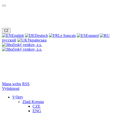
CZ
English
Deutsch
Le français
Espanol
русский
Українська
Mapa webu
RSS
Vytisknout
Výlety
Zlatá Koruna
CZE
ENG