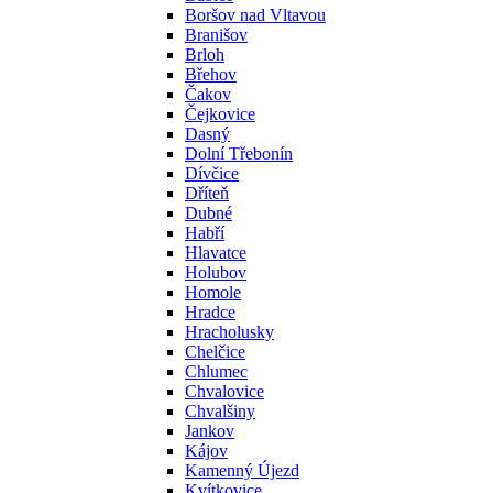
Boršov nad Vltavou
Branišov
Brloh
Břehov
Čakov
Čejkovice
Dasný
Dolní Třebonín
Dívčice
Dříteň
Dubné
Habří
Hlavatce
Holubov
Homole
Hradce
Hracholusky
Chelčice
Chlumec
Chvalovice
Chvalšiny
Jankov
Kájov
Kamenný Újezd
Kvítkovice