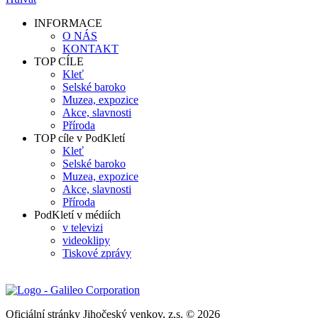
INFORMACE
O NÁS
KONTAKT
TOP CÍLE
Kleť
Selské baroko
Muzea, expozice
Akce, slavnosti
Příroda
TOP cíle v PodKletí
Kleť
Selské baroko
Muzea, expozice
Akce, slavnosti
Příroda
PodKletí v médiích
v televizi
videoklipy
Tiskové zprávy
Oficiální stránky Jihočeský venkov, z.s. © 2026