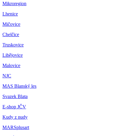
Mikroregion
Lhenice
Mičovice
Chelčice
Truskovice
Libějovice
Malovice
NJC
MAS Blanský les
Svazek Blata
E-shop JČV
Kudy z nudy
MARSplusart