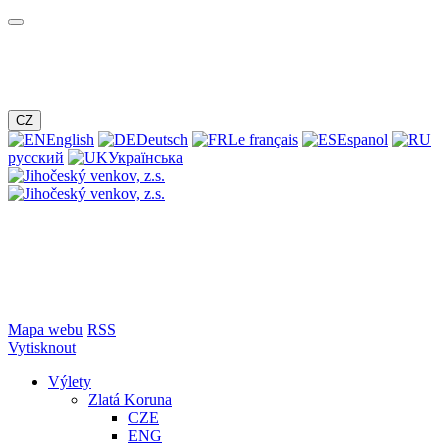
CZ
English
Deutsch
Le français
Espanol
русский
Українська
Mapa webu
RSS
Vytisknout
Výlety
Zlatá Koruna
CZE
ENG