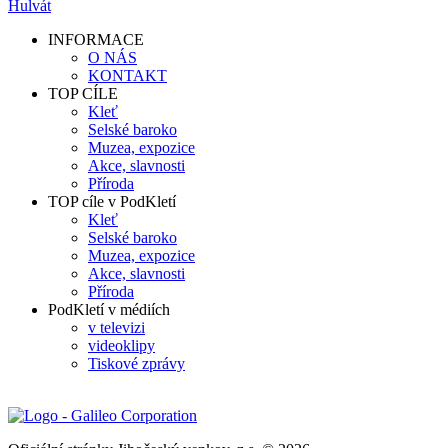
Hulvát
INFORMACE
O NÁS
KONTAKT
TOP CÍLE
Kleť
Selské baroko
Muzea, expozice
Akce, slavnosti
Příroda
TOP cíle v PodKletí
Kleť
Selské baroko
Muzea, expozice
Akce, slavnosti
Příroda
PodKletí v médiích
v televizi
videoklipy
Tiskové zprávy