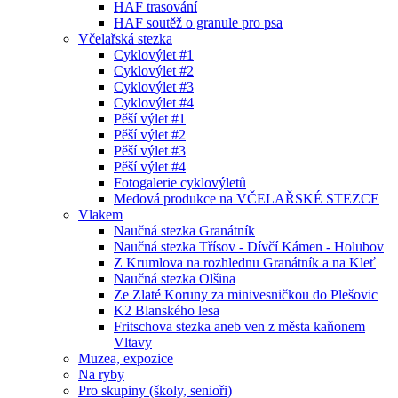
HAF trasování
HAF soutěž o granule pro psa
Včelařská stezka
Cyklovýlet #1
Cyklovýlet #2
Cyklovýlet #3
Cyklovýlet #4
Pěší výlet #1
Pěší výlet #2
Pěší výlet #3
Pěší výlet #4
Fotogalerie cyklovýletů
Medová produkce na VČELAŘSKÉ STEZCE
Vlakem
Naučná stezka Granátník
Naučná stezka Třísov - Dívčí Kámen - Holubov
Z Krumlova na rozhlednu Granátník a na Kleť
Naučná stezka Olšina
Ze Zlaté Koruny za minivesničkou do Plešovic
K2 Blanského lesa
Fritschova stezka aneb ven z města kaňonem
Vltavy
Muzea, expozice
Na ryby
Pro skupiny (školy, senioři)