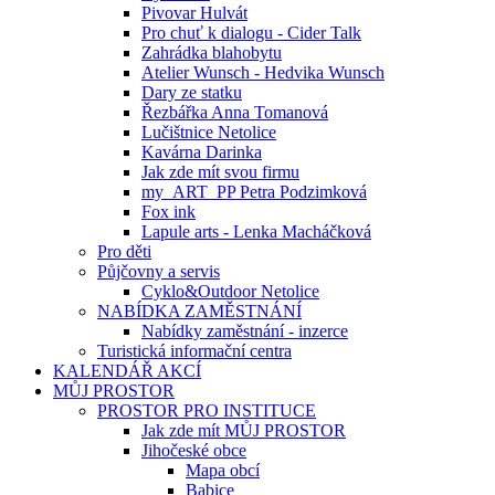
Pivovar Hulvát
Pro chuť k dialogu - Cider Talk
Zahrádka blahobytu
Atelier Wunsch - Hedvika Wunsch
Dary ze statku
Řezbářka Anna Tomanová
Lučištnice Netolice
Kavárna Darinka
Jak zde mít svou firmu
my_ART_PP Petra Podzimková
Fox ink
Lapule arts - Lenka Macháčková
Pro děti
Půjčovny a servis
Cyklo&Outdoor Netolice
NABÍDKA ZAMĚSTNÁNÍ
Nabídky zaměstnání - inzerce
Turistická informační centra
KALENDÁŘ AKCÍ
MŮJ PROSTOR
PROSTOR PRO INSTITUCE
Jak zde mít MŮJ PROSTOR
Jihočeské obce
Mapa obcí
Babice