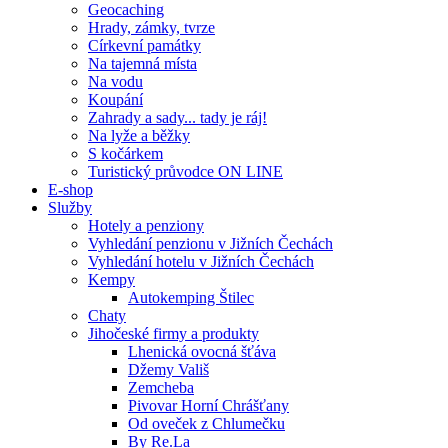
Geocaching
Hrady, zámky, tvrze
Církevní památky
Na tajemná místa
Na vodu
Koupání
Zahrady a sady... tady je ráj!
Na lyže a běžky
S kočárkem
Turistický průvodce ON LINE
E-shop
Služby
Hotely a penziony
Vyhledání penzionu v Jižních Čechách
Vyhledání hotelu v Jižních Čechách
Kempy
Autokemping Štilec
Chaty
Jihočeské firmy a produkty
Lhenická ovocná šťáva
Džemy Vališ
Zemcheba
Pivovar Horní Chrášťany
Od oveček z Chlumečku
By Re.La