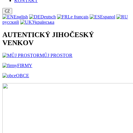
KONTAKT
CZ
English
Deutsch
Le français
Espanol
русский
Українська
AUTENTICKÝ JIHOČESKÝ
VENKOV
MŮJ PROSTOR
FIRMY
OBCE