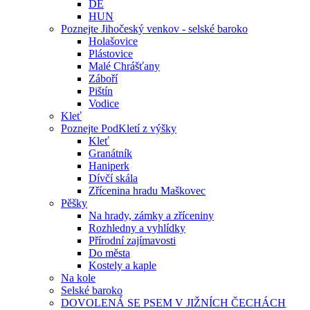
DE
HUN
Poznejte Jihočeský venkov - selské baroko
Holašovice
Plástovice
Malé Chrášťany
Záboří
Pištín
Vodice
Kleť
Poznejte PodKletí z výšky
Kleť
Granátník
Haniperk
Dívčí skála
Zřícenina hradu Maškovec
Pěšky
Na hrady, zámky a zříceniny
Rozhledny a vyhlídky
Přírodní zajímavosti
Do města
Kostely a kaple
Na kole
Selské baroko
DOVOLENÁ SE PSEM V JIŽNÍCH ČECHÁCH