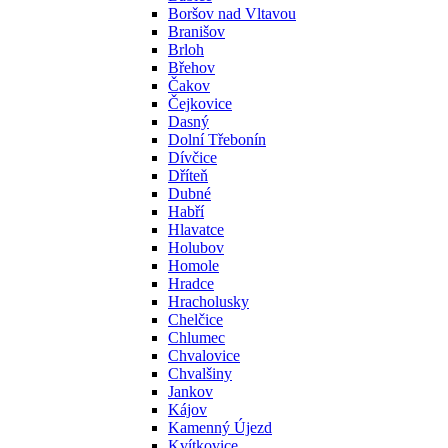
Boršov nad Vltavou
Branišov
Brloh
Břehov
Čakov
Čejkovice
Dasný
Dolní Třebonín
Dívčice
Dříteň
Dubné
Habří
Hlavatce
Holubov
Homole
Hradce
Hracholusky
Chelčice
Chlumec
Chvalovice
Chvalšiny
Jankov
Kájov
Kamenný Újezd
Kvítkovice