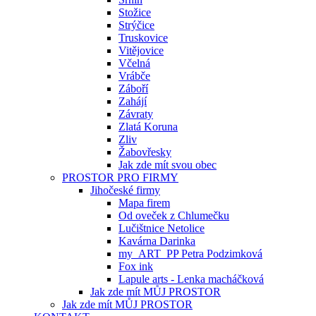
Stožice
Strýčice
Truskovice
Vitějovice
Včelná
Vrábče
Záboří
Zahájí
Závraty
Zlatá Koruna
Zliv
Žabovřesky
Jak zde mít svou obec
PROSTOR PRO FIRMY
Jihočeské firmy
Mapa firem
Od oveček z Chlumečku
Lučištnice Netolice
Kavárna Darinka
my_ART_PP Petra Podzimková
Fox ink
Lapule arts - Lenka macháčková
Jak zde mít MŮJ PROSTOR
Jak zde mít MŮJ PROSTOR