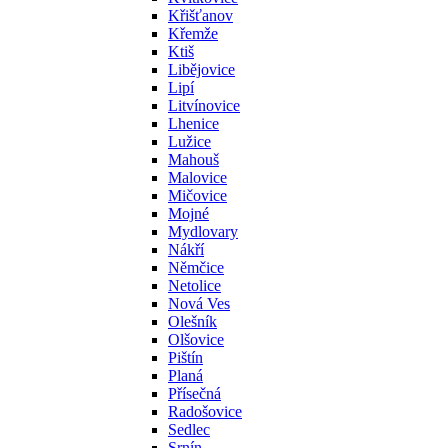
Křišťanov
Křemže
Ktiš
Libějovice
Lipí
Litvínovice
Lhenice
Lužice
Mahouš
Malovice
Mičovice
Mojné
Mydlovary
Nákří
Němčice
Netolice
Nová Ves
Olešník
Olšovice
Pištín
Planá
Přísečná
Radošovice
Sedlec
Srnín