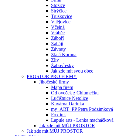
Stožice
Strýčice
Truskovice
Vitějovice
Včelná
Vrábče
Záboří
Zahájí
Závraty
Zlatá Koruna
Zliv
Žabovřesky
Jak zde mít svou obec
PROSTOR PRO FIRMY
Jihočeské firmy
Mapa firem
Od oveček z Chlumečku
Lučištnice Netolice
Kavárna Darinka
my_ART_PP Petra Podzimková
Fox ink
Lapule arts - Lenka macháčková
Jak zde mít MŮJ PROSTOR
Jak zde mít MŮJ PROSTOR