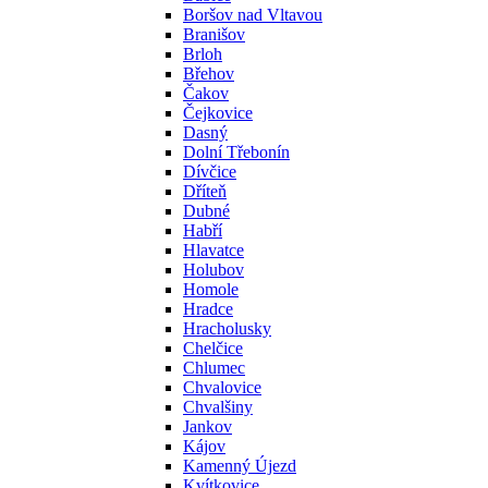
Boršov nad Vltavou
Branišov
Brloh
Břehov
Čakov
Čejkovice
Dasný
Dolní Třebonín
Dívčice
Dříteň
Dubné
Habří
Hlavatce
Holubov
Homole
Hradce
Hracholusky
Chelčice
Chlumec
Chvalovice
Chvalšiny
Jankov
Kájov
Kamenný Újezd
Kvítkovice