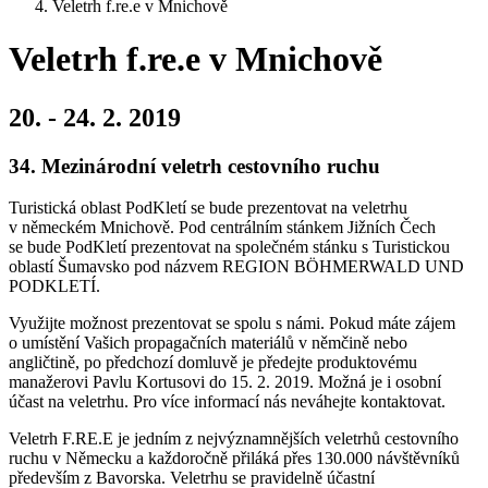
Veletrh f.re.e v Mnichově
Veletrh f.re.e v Mnichově
20. - 24. 2. 2019
34. Mezinárodní veletrh cestovního ruchu
Turistická oblast PodKletí se bude prezentovat na veletrhu
v německém Mnichově. Pod centrálním stánkem Jižních Čech
se bude PodKletí prezentovat na společném stánku s Turistickou
oblastí Šumavsko pod názvem REGION BÖHMERWALD UND
PODKLETÍ.
Využijte možnost prezentovat se spolu s námi. Pokud máte zájem
o umístění Vašich propagačních materiálů v němčině nebo
angličtině, po předchozí domluvě je předejte produktovému
manažerovi Pavlu Kortusovi do 15. 2. 2019. Možná je i osobní
účast na veletrhu. Pro více informací nás neváhejte kontaktovat.
Veletrh F.RE.E je jedním z nejvýznamnějších veletrhů cestovního
ruchu v Německu a každoročně přiláká přes 130.000 návštěvníků
především z Bavorska. Veletrhu se pravidelně účastní