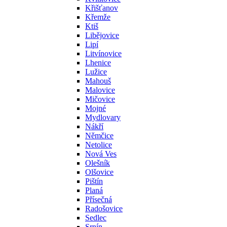
Křišťanov
Křemže
Ktiš
Libějovice
Lipí
Litvínovice
Lhenice
Lužice
Mahouš
Malovice
Mičovice
Mojné
Mydlovary
Nákří
Němčice
Netolice
Nová Ves
Olešník
Olšovice
Pištín
Planá
Přísečná
Radošovice
Sedlec
Srnín