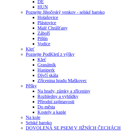
DE
HUN
Poznejte Jihočeský venkov - selské baroko
Holašovice
Plástovice
Malé Chrášťany
Záboří
Pištín
Vodice
Kleť
Poznejte PodKletí z výšky
Kleť
Granátník
Haniperk
Dívčí skála
Zřícenina hradu Maškovec
Pěšky
Na hrady, zámky a zříceniny
Rozhledny a vyhlídky
Přírodní zajímavosti
Do města
Kostely a kaple
Na kole
Selské baroko
DOVOLENÁ SE PSEM V JIŽNÍCH ČECHÁCH