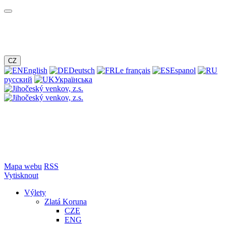
CZ
English
Deutsch
Le français
Espanol
русский
Українська
Mapa webu
RSS
Vytisknout
Výlety
Zlatá Koruna
CZE
ENG