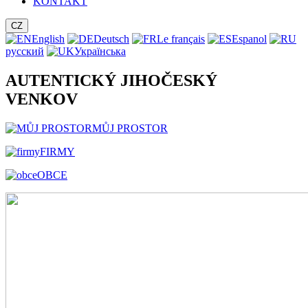
KONTAKT
CZ
English
Deutsch
Le français
Espanol
русский
Українська
AUTENTICKÝ JIHOČESKÝ
VENKOV
MŮJ PROSTOR
FIRMY
OBCE