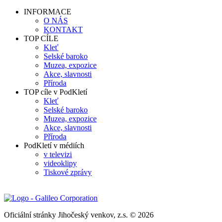
INFORMACE
O NÁS
KONTAKT
TOP CÍLE
Kleť
Selské baroko
Muzea, expozice
Akce, slavnosti
Příroda
TOP cíle v PodKletí
Kleť
Selské baroko
Muzea, expozice
Akce, slavnosti
Příroda
PodKletí v médiích
v televizi
videoklipy
Tiskové zprávy
Oficiální stránky Jihočeský venkov, z.s. © 2026