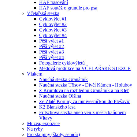
HAF trasování
HAF soutěž o granule pro psa
Včelařská stezka
Cyklovýlet #1
Cyklovýlet #2
Cyklovýlet #3
Cyklovýlet #4
Pěší výlet #1
Pěší výlet #2
Pěší výlet #3
Pěší výlet #4
Fotogalerie cyklovýletů
Medová produkce na VČELAŘSKÉ STEZCE
Vlakem
Naučná stezka Granátník
Naučná stezka Třísov - Dívčí Kámen - Holubov
Z Krumlova na rozhlednu Granátník a na Kleť
Naučná stezka Olšina
Ze Zlaté Koruny za minivesničkou do Plešovic
K2 Blanského lesa
Fritschova stezka aneb ven z města kaňonem
Vltavy
Muzea, expozice
Na ryby
Pro skupiny (školy, senioři)