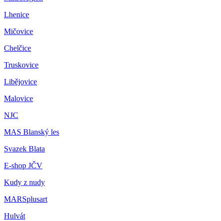
Lhenice
Mičovice
Chelčice
Truskovice
Libějovice
Malovice
NJC
MAS Blanský les
Svazek Blata
E-shop JČV
Kudy z nudy
MARSplusart
Hulvát