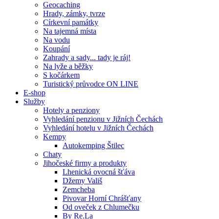
Geocaching
Hrady, zámky, tvrze
Církevní památky
Na tajemná místa
Na vodu
Koupání
Zahrady a sady... tady je ráj!
Na lyže a běžky
S kočárkem
Turistický průvodce ON LINE
E-shop
Služby
Hotely a penziony
Vyhledání penzionu v Jižních Čechách
Vyhledání hotelu v Jižních Čechách
Kempy
Autokemping Štilec
Chaty
Jihočeské firmy a produkty
Lhenická ovocná šťáva
Džemy Vališ
Zemcheba
Pivovar Horní Chrášťany
Od oveček z Chlumečku
By Re.La