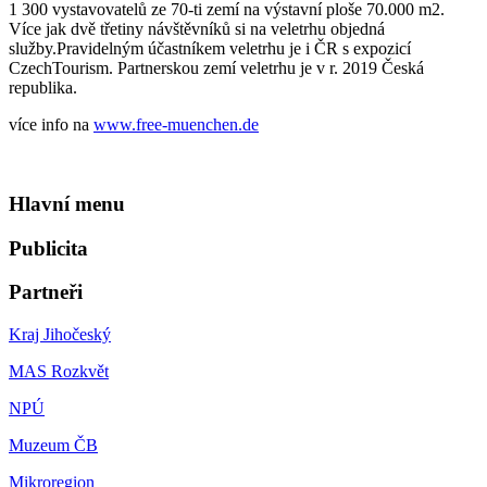
1 300 vystavovatelů ze 70-ti zemí na výstavní ploše 70.000 m2.
Více jak dvě třetiny návštěvníků si na veletrhu objedná
služby.Pravidelným účastníkem veletrhu je i ČR s expozicí
CzechTourism. Partnerskou zemí veletrhu je v r. 2019 Česká
republika.
více info na
www.free-muenchen.de
Hlavní menu
Publicita
Partneři
Kraj Jihočeský
MAS Rozkvět
NPÚ
Muzeum ČB
Mikroregion