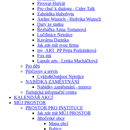
Pivovar Hulvát
Pro chuť k dialogu - Cider Talk
Zahrádka blahobytu
Atelier Wunsch - Hedvika Wunsch
Dary ze statku
Řezbářka Anna Tomanová
Lučištnice Netolice
Kavárna Darinka
Jak zde mít svou firmu
my_ART_PP Petra Podzimková
Fox ink
Lapule arts - Lenka Macháčková
Pro děti
Půjčovny a servis
Cyklo&Outdoor Netolice
NABÍDKA ZAMĚSTNÁNÍ
Nabídky zaměstnání - inzerce
Turistická informační centra
KALENDÁŘ AKCÍ
MŮJ PROSTOR
PROSTOR PRO INSTITUCE
Jak zde mít MŮJ PROSTOR
Jihočeské obce
Mapa obcí
Babice