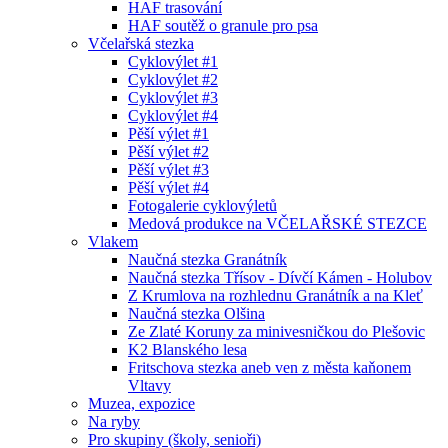
HAF trasování
HAF soutěž o granule pro psa
Včelařská stezka
Cyklovýlet #1
Cyklovýlet #2
Cyklovýlet #3
Cyklovýlet #4
Pěší výlet #1
Pěší výlet #2
Pěší výlet #3
Pěší výlet #4
Fotogalerie cyklovýletů
Medová produkce na VČELAŘSKÉ STEZCE
Vlakem
Naučná stezka Granátník
Naučná stezka Třísov - Dívčí Kámen - Holubov
Z Krumlova na rozhlednu Granátník a na Kleť
Naučná stezka Olšina
Ze Zlaté Koruny za minivesničkou do Plešovic
K2 Blanského lesa
Fritschova stezka aneb ven z města kaňonem
Vltavy
Muzea, expozice
Na ryby
Pro skupiny (školy, senioři)