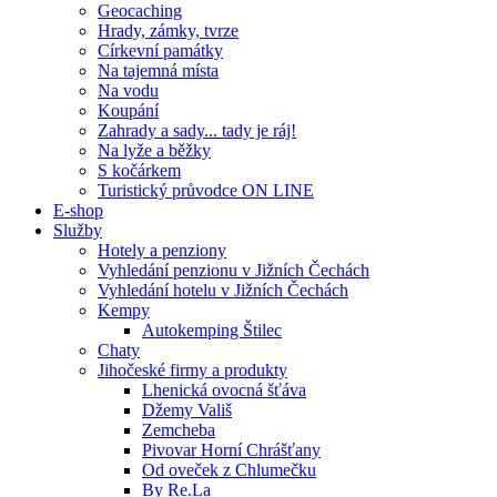
Geocaching
Hrady, zámky, tvrze
Církevní památky
Na tajemná místa
Na vodu
Koupání
Zahrady a sady... tady je ráj!
Na lyže a běžky
S kočárkem
Turistický průvodce ON LINE
E-shop
Služby
Hotely a penziony
Vyhledání penzionu v Jižních Čechách
Vyhledání hotelu v Jižních Čechách
Kempy
Autokemping Štilec
Chaty
Jihočeské firmy a produkty
Lhenická ovocná šťáva
Džemy Vališ
Zemcheba
Pivovar Horní Chrášťany
Od oveček z Chlumečku
By Re.La