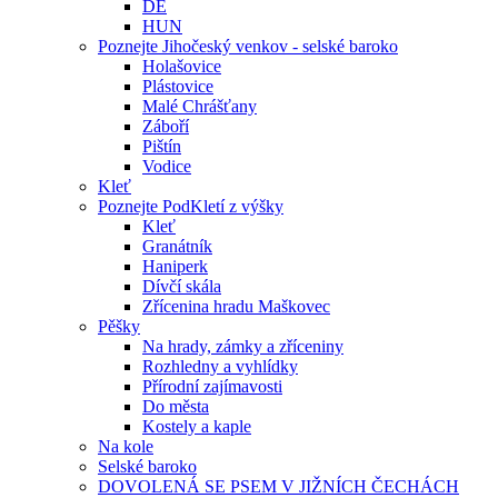
DE
HUN
Poznejte Jihočeský venkov - selské baroko
Holašovice
Plástovice
Malé Chrášťany
Záboří
Pištín
Vodice
Kleť
Poznejte PodKletí z výšky
Kleť
Granátník
Haniperk
Dívčí skála
Zřícenina hradu Maškovec
Pěšky
Na hrady, zámky a zříceniny
Rozhledny a vyhlídky
Přírodní zajímavosti
Do města
Kostely a kaple
Na kole
Selské baroko
DOVOLENÁ SE PSEM V JIŽNÍCH ČECHÁCH