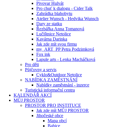
Pivovar Hulvát
Pro chuť k dialogu - Cider Talk
Zahrádka blahobytu
Atelier Wunsch - Hedvika Wunsch
Dary ze statku
Řezbářka Anna Tomanová
Lučištnice Netolice
Kavárna Darinka
Jak zde mít svou firmu
my_ART_PP Petra Podzimková
Fox ink
Lapule arts - Lenka Macháčková
Pro děti
Půjčovny a servis
Cyklo&Outdoor Netolice
NABÍDKA ZAMĚSTNÁNÍ
Nabídky zaměstnání - inzerce
Turistická informační centra
KALENDÁŘ AKCÍ
MŮJ PROSTOR
PROSTOR PRO INSTITUCE
Jak zde mít MŮJ PROSTOR
Jihočeské obce
Mapa obcí
Babice