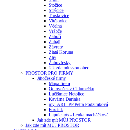
Stožice
Strýčice
Truskovice
Vitějovice
Včelná
Vrábče
Záboří
Zahájí
Závraty
Zlatá Koruna
Zliv
Žabovřesky
Jak zde mít svou obec
PROSTOR PRO FIRMY
Jihočeské firmy
Mapa firem
Od oveček z Chlumečku
Lučištnice Netolice
Kavárna Darinka
my_ART_PP Petra Podzimková
Fox ink
Lapule arts - Lenka macháčková
Jak zde mít MŮJ PROSTOR
Jak zde mít MŮJ PROSTOR