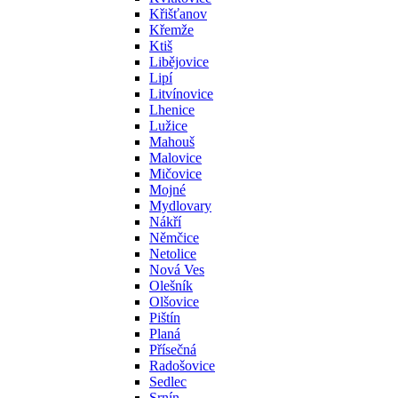
Křišťanov
Křemže
Ktiš
Libějovice
Lipí
Litvínovice
Lhenice
Lužice
Mahouš
Malovice
Mičovice
Mojné
Mydlovary
Nákří
Němčice
Netolice
Nová Ves
Olešník
Olšovice
Pištín
Planá
Přísečná
Radošovice
Sedlec
Srnín