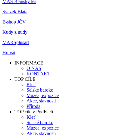
MAS Blanský les
Svazek Blata
E-shop JČV
Kudy z nudy
MARSplusart
Hulvát
INFORMACE
O NÁS
KONTAKT
TOP CÍLE
Kleť
Selské baroko
Muzea, expozice
Akce, slavnosti
Příroda
TOP cíle v PodKletí
Kleť
Selské baroko
Muzea, expozice
Akce, slavnosti