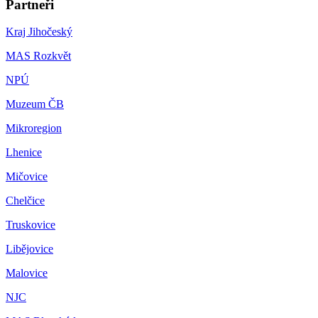
Partneři
Kraj Jihočeský
MAS Rozkvět
NPÚ
Muzeum ČB
Mikroregion
Lhenice
Mičovice
Chelčice
Truskovice
Libějovice
Malovice
NJC