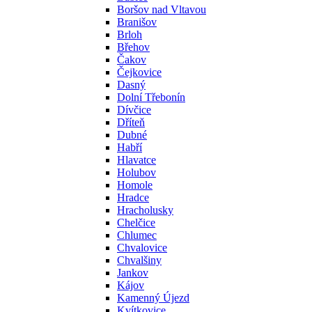
Boršov nad Vltavou
Branišov
Brloh
Břehov
Čakov
Čejkovice
Dasný
Dolní Třebonín
Dívčice
Dříteň
Dubné
Habří
Hlavatce
Holubov
Homole
Hradce
Hracholusky
Chelčice
Chlumec
Chvalovice
Chvalšiny
Jankov
Kájov
Kamenný Újezd
Kvítkovice