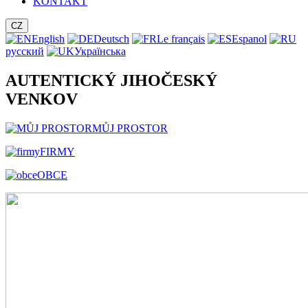
KONTAKT
CZ
English
Deutsch
Le français
Espanol
русский
Українська
AUTENTICKÝ JIHOČESKÝ
VENKOV
MŮJ PROSTOR
FIRMY
OBCE