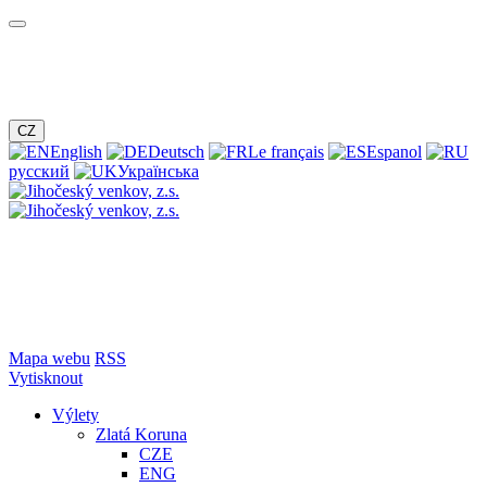
CZ
English
Deutsch
Le français
Espanol
русский
Українська
Mapa webu
RSS
Vytisknout
Výlety
Zlatá Koruna
CZE
ENG