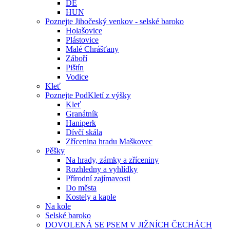
DE
HUN
Poznejte Jihočeský venkov - selské baroko
Holašovice
Plástovice
Malé Chrášťany
Záboří
Pištín
Vodice
Kleť
Poznejte PodKletí z výšky
Kleť
Granátník
Haniperk
Dívčí skála
Zřícenina hradu Maškovec
Pěšky
Na hrady, zámky a zříceniny
Rozhledny a vyhlídky
Přírodní zajímavosti
Do města
Kostely a kaple
Na kole
Selské baroko
DOVOLENÁ SE PSEM V JIŽNÍCH ČECHÁCH