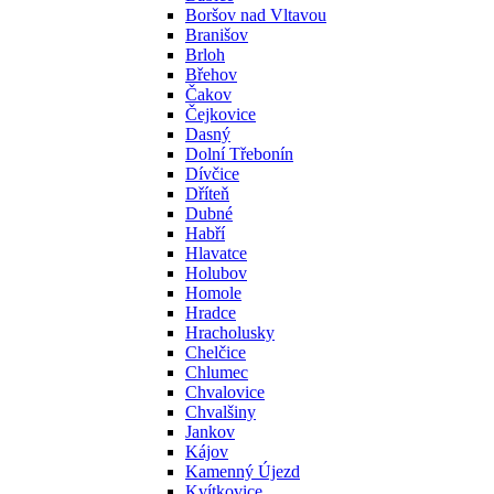
Boršov nad Vltavou
Branišov
Brloh
Břehov
Čakov
Čejkovice
Dasný
Dolní Třebonín
Dívčice
Dříteň
Dubné
Habří
Hlavatce
Holubov
Homole
Hradce
Hracholusky
Chelčice
Chlumec
Chvalovice
Chvalšiny
Jankov
Kájov
Kamenný Újezd
Kvítkovice