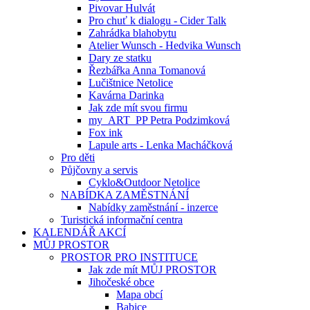
Pivovar Hulvát
Pro chuť k dialogu - Cider Talk
Zahrádka blahobytu
Atelier Wunsch - Hedvika Wunsch
Dary ze statku
Řezbářka Anna Tomanová
Lučištnice Netolice
Kavárna Darinka
Jak zde mít svou firmu
my_ART_PP Petra Podzimková
Fox ink
Lapule arts - Lenka Macháčková
Pro děti
Půjčovny a servis
Cyklo&Outdoor Netolice
NABÍDKA ZAMĚSTNÁNÍ
Nabídky zaměstnání - inzerce
Turistická informační centra
KALENDÁŘ AKCÍ
MŮJ PROSTOR
PROSTOR PRO INSTITUCE
Jak zde mít MŮJ PROSTOR
Jihočeské obce
Mapa obcí
Babice