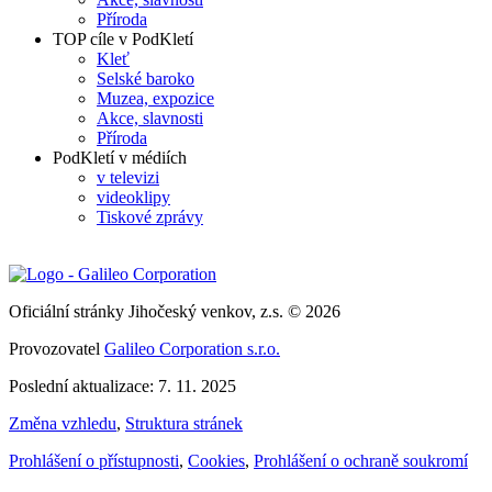
Příroda
TOP cíle v PodKletí
Kleť
Selské baroko
Muzea, expozice
Akce, slavnosti
Příroda
PodKletí v médiích
v televizi
videoklipy
Tiskové zprávy
Oficiální stránky Jihočeský venkov, z.s. © 2026
Provozovatel
Galileo Corporation s.r.o.
Poslední aktualizace: 7. 11. 2025
Změna vzhledu
,
Struktura stránek
Prohlášení o přístupnosti
,
Cookies
,
Prohlášení o ochraně soukromí