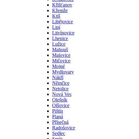
Křišťanov
Křemže
Ktiš
Libějovice
Lipí
Litvínovice
Lhenice
Lužice
Mahouš
Malovice
Mičovice
Mojné
Mydlovary
Nákří
Němčice
Netolice
Nová Ves
Olešník
Olšovice
Pištín
Planá
Přísečná
Radošovice
Sedlec
Srnín