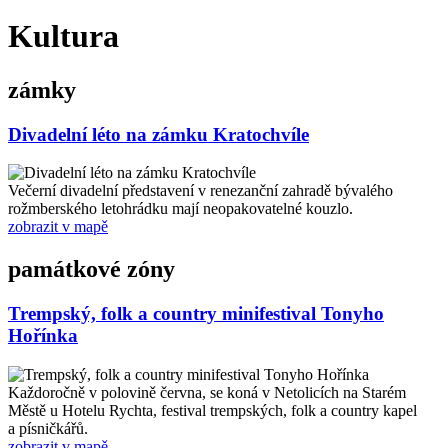
Kultura
zámky
Divadelní léto na zámku Kratochvíle
Večerní divadelní představení v renezanční zahradě bývalého
rožmberského letohrádku mají neopakovatelné kouzlo.
zobrazit v mapě
památkové zóny
Trempský, folk a country minifestival Tonyho
Hořínka
Každoročně v polovině června, se koná v Netolicích na Starém
Městě u Hotelu Rychta, festival trempských, folk a country kapel
a písničkářů.
zobrazit v mapě