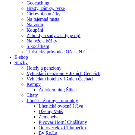
Geocaching
Hrady, zámky, tvrze
Církevní památky
Na tajemná místa
Na vodu
Koupání
Zahrady a sady... tady je ráj!
Na lyže a běžky
S kočárkem
Turistický průvodce ON LINE
E-shop
Služby
Hotely a penziony
Vyhledání penzionu v Jižních Čechách
Vyhledání hotelu v Jižních Čechách
Kempy
Autokemping Štilec
Chaty
Jihočeské firmy a produkty
Lhenická ovocná šťáva
Džemy Vališ
Zemcheba
Pivovar Horní Chrášťany
Od oveček z Chlumečku
By Re.La