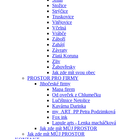
Stožice
Strýčice
Truskovice
Vitějovice
Včelná
Vrábče
Záboří
Zahájí
Závraty
Zlatá Koruna
Zliv
Žabovřesky
Jak zde mít svou obec
PROSTOR PRO FIRMY
Jihočeské firmy
Mapa firem
Od oveček z Chlumečku
Lučištnice Netolice
Kavárna Darinka
my_ART_PP Petra Podzimková
Fox ink
Lapule arts - Lenka macháčková
Jak zde mít MŮJ PROSTOR
Jak zde mít MŮJ PROSTOR