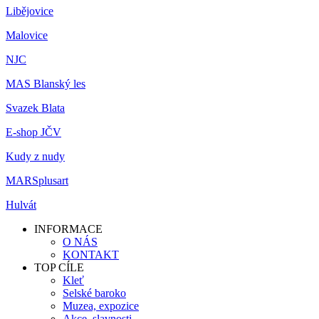
Libějovice
Malovice
NJC
MAS Blanský les
Svazek Blata
E-shop JČV
Kudy z nudy
MARSplusart
Hulvát
INFORMACE
O NÁS
KONTAKT
TOP CÍLE
Kleť
Selské baroko
Muzea, expozice
Akce, slavnosti