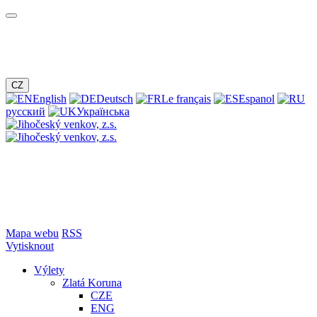
CZ
English
Deutsch
Le français
Espanol
русский
Українська
Mapa webu
RSS
Vytisknout
Výlety
Zlatá Koruna
CZE
ENG