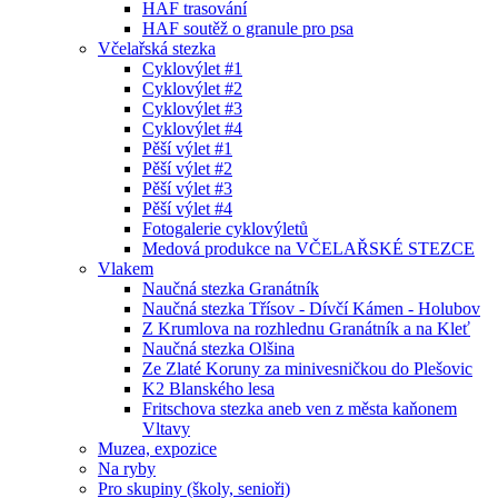
HAF trasování
HAF soutěž o granule pro psa
Včelařská stezka
Cyklovýlet #1
Cyklovýlet #2
Cyklovýlet #3
Cyklovýlet #4
Pěší výlet #1
Pěší výlet #2
Pěší výlet #3
Pěší výlet #4
Fotogalerie cyklovýletů
Medová produkce na VČELAŘSKÉ STEZCE
Vlakem
Naučná stezka Granátník
Naučná stezka Třísov - Dívčí Kámen - Holubov
Z Krumlova na rozhlednu Granátník a na Kleť
Naučná stezka Olšina
Ze Zlaté Koruny za minivesničkou do Plešovic
K2 Blanského lesa
Fritschova stezka aneb ven z města kaňonem
Vltavy
Muzea, expozice
Na ryby
Pro skupiny (školy, senioři)