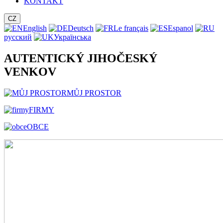
KONTAKT
CZ
English
Deutsch
Le français
Espanol
русский
Українська
AUTENTICKÝ JIHOČESKÝ
VENKOV
MŮJ PROSTOR
FIRMY
OBCE