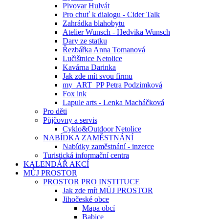
Pivovar Hulvát
Pro chuť k dialogu - Cider Talk
Zahrádka blahobytu
Atelier Wunsch - Hedvika Wunsch
Dary ze statku
Řezbářka Anna Tomanová
Lučištnice Netolice
Kavárna Darinka
Jak zde mít svou firmu
my_ART_PP Petra Podzimková
Fox ink
Lapule arts - Lenka Macháčková
Pro děti
Půjčovny a servis
Cyklo&Outdoor Netolice
NABÍDKA ZAMĚSTNÁNÍ
Nabídky zaměstnání - inzerce
Turistická informační centra
KALENDÁŘ AKCÍ
MŮJ PROSTOR
PROSTOR PRO INSTITUCE
Jak zde mít MŮJ PROSTOR
Jihočeské obce
Mapa obcí
Babice