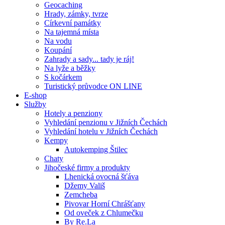
Geocaching
Hrady, zámky, tvrze
Církevní památky
Na tajemná místa
Na vodu
Koupání
Zahrady a sady... tady je ráj!
Na lyže a běžky
S kočárkem
Turistický průvodce ON LINE
E-shop
Služby
Hotely a penziony
Vyhledání penzionu v Jižních Čechách
Vyhledání hotelu v Jižních Čechách
Kempy
Autokemping Štilec
Chaty
Jihočeské firmy a produkty
Lhenická ovocná šťáva
Džemy Vališ
Zemcheba
Pivovar Horní Chrášťany
Od oveček z Chlumečku
By Re.La