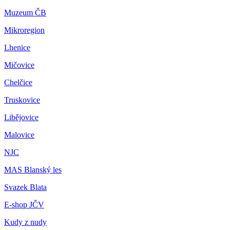
Muzeum ČB
Mikroregion
Lhenice
Mičovice
Chelčice
Truskovice
Libějovice
Malovice
NJC
MAS Blanský les
Svazek Blata
E-shop JČV
Kudy z nudy