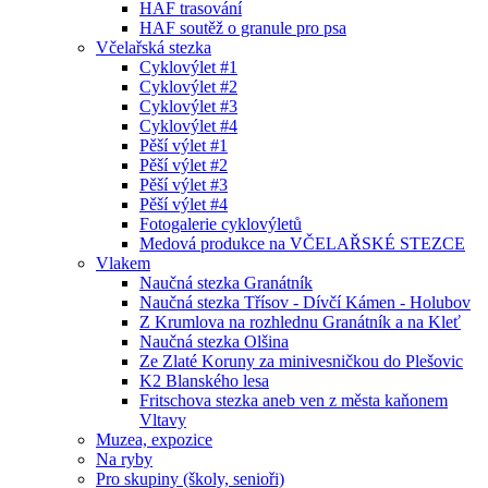
HAF trasování
HAF soutěž o granule pro psa
Včelařská stezka
Cyklovýlet #1
Cyklovýlet #2
Cyklovýlet #3
Cyklovýlet #4
Pěší výlet #1
Pěší výlet #2
Pěší výlet #3
Pěší výlet #4
Fotogalerie cyklovýletů
Medová produkce na VČELAŘSKÉ STEZCE
Vlakem
Naučná stezka Granátník
Naučná stezka Třísov - Dívčí Kámen - Holubov
Z Krumlova na rozhlednu Granátník a na Kleť
Naučná stezka Olšina
Ze Zlaté Koruny za minivesničkou do Plešovic
K2 Blanského lesa
Fritschova stezka aneb ven z města kaňonem
Vltavy
Muzea, expozice
Na ryby
Pro skupiny (školy, senioři)