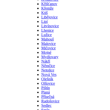
Křišťanov
Křemže
Ktiš
Libějovice
Lipí
Litvínovice
Lhenice
Lužice
Mahouš
Malovice
Mičovice
Mojné
Mydlovary
Nákří
Němčice
Netolice
Nová Ves
Olešník
Olšovice
Pištín
Planá
Přísečná
Radošovice
Sedlec
Srnín