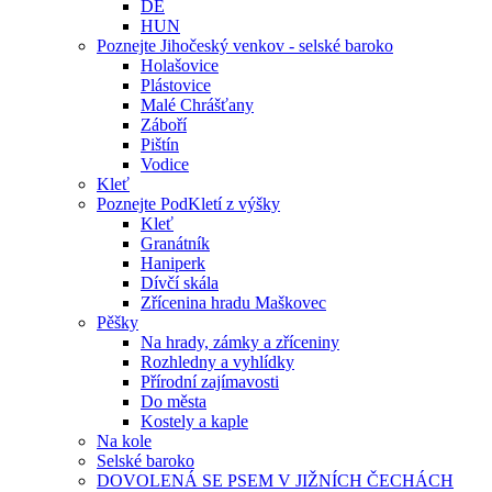
DE
HUN
Poznejte Jihočeský venkov - selské baroko
Holašovice
Plástovice
Malé Chrášťany
Záboří
Pištín
Vodice
Kleť
Poznejte PodKletí z výšky
Kleť
Granátník
Haniperk
Dívčí skála
Zřícenina hradu Maškovec
Pěšky
Na hrady, zámky a zříceniny
Rozhledny a vyhlídky
Přírodní zajímavosti
Do města
Kostely a kaple
Na kole
Selské baroko
DOVOLENÁ SE PSEM V JIŽNÍCH ČECHÁCH