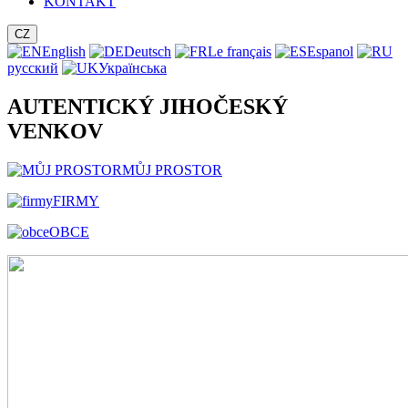
KONTAKT
CZ
English
Deutsch
Le français
Espanol
русский
Українська
AUTENTICKÝ JIHOČESKÝ
VENKOV
MŮJ PROSTOR
FIRMY
OBCE