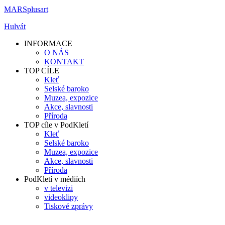
MARSplusart
Hulvát
INFORMACE
O NÁS
KONTAKT
TOP CÍLE
Kleť
Selské baroko
Muzea, expozice
Akce, slavnosti
Příroda
TOP cíle v PodKletí
Kleť
Selské baroko
Muzea, expozice
Akce, slavnosti
Příroda
PodKletí v médiích
v televizi
videoklipy
Tiskové zprávy