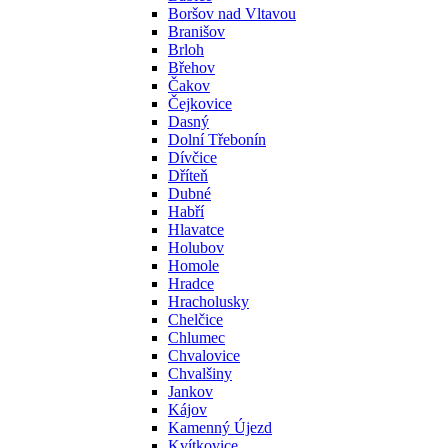
Boršov nad Vltavou
Branišov
Brloh
Břehov
Čakov
Čejkovice
Dasný
Dolní Třebonín
Dívčice
Dříteň
Dubné
Habří
Hlavatce
Holubov
Homole
Hradce
Hracholusky
Chelčice
Chlumec
Chvalovice
Chvalšiny
Jankov
Kájov
Kamenný Újezd
Kvítkovice