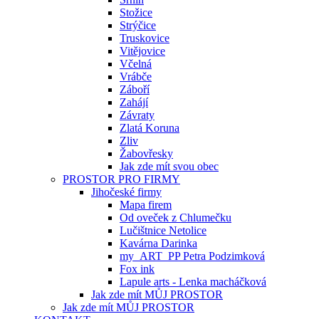
Stožice
Strýčice
Truskovice
Vitějovice
Včelná
Vrábče
Záboří
Zahájí
Závraty
Zlatá Koruna
Zliv
Žabovřesky
Jak zde mít svou obec
PROSTOR PRO FIRMY
Jihočeské firmy
Mapa firem
Od oveček z Chlumečku
Lučištnice Netolice
Kavárna Darinka
my_ART_PP Petra Podzimková
Fox ink
Lapule arts - Lenka macháčková
Jak zde mít MŮJ PROSTOR
Jak zde mít MŮJ PROSTOR