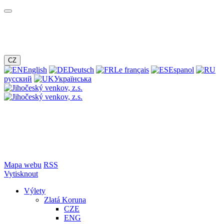
CZ
English
Deutsch
Le français
Espanol
русский
Українська
Mapa webu
RSS
Vytisknout
Výlety
Zlatá Koruna
CZE
ENG