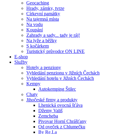
Geocaching
Hrady, zámky, tvrze
Církevní památky
Na tajemná místa
Na vodu
Koupání
Zahrady a sady... tady je ráj!
Na lyže a běžky
S kočárkem
Turistický průvodce ON LINE
E-shop
Služby
Hotely a penziony
Vyhledání penzionu v Jižních Čechách
Vyhledání hotelu v Jižních Čechách
Kempy
Autokemping Štilec
Chaty
Jihočeské firmy a produkty
Lhenická ovocná šťáva
Džemy Vališ
Zemcheba
Pivovar Horní Chrášťany
Od oveček z Chlumečku
By Re.La