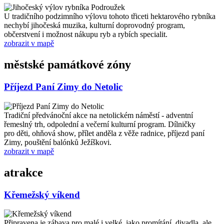
U tradičního podzimního výlovu tohoto třiceti hektarového rybníka
nechybí jihočeská muzika, kulturní doprovodný program,
občerstvení i možnost nákupu ryb a rybích specialit.
zobrazit v mapě
městské památkové zóny
Příjezd Paní Zimy do Netolic
Tradiční předvánoční akce na netolickém náměstí - adventní
řemeslný trh, odpolední a večerní kulturní program. Dílničky
pro děti, ohňová show, přílet anděla z věže radnice, příjezd paní
Zimy, pouštění balónků Ježíškovi.
zobrazit v mapě
atrakce
Křemežský víkend
Připravena je zábava pro malé i velké, jako promítání, divadla, ale