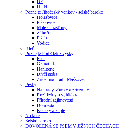
DE
HUN
Poznejte Jihočeský venkov - selské baroko
Holašovice
Plástovice
Malé Chrášťany
Záboří
Pištín
Vodice
Kleť
Poznejte PodKletí z výšky
Kleť
Granátník
Haniperk
Dívčí skála
Zřícenina hradu Maškovec
Pěšky
Na hrady, zámky a zříceniny
Rozhledny a vyhlídky
Přírodní zajímavosti
Do města
Kostely a kaple
Na kole
Selské baroko
DOVOLENÁ SE PSEM V JIŽNÍCH ČECHÁCH