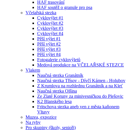
HAF trasování
HAF soutěž o granule pro psa
Včelařská stezka
Cyklovýlet #1
Cyklovýlet #2
Cyklovýlet #3
Cyklovýlet #4
Pěší výlet #1
Pěší výlet #2
Pěší výlet #3
Pěší výlet #4
Fotogalerie cyklovýletů
Medová produkce na VČELAŘSKÉ STEZCE
Vlakem
Naučná stezka Granátník
Naučná stezka Třísov - Dívčí Kámen - Holubov
Z Krumlova na rozhlednu Granátník a na Kleť
Naučná stezka Olšina
Ze Zlaté Koruny za minivesničkou do Plešovic
K2 Blanského lesa
Fritschova stezka aneb ven z města kaňonem
Vltavy
Muzea, expozice
Na ryby
Pro skupiny (školy, senioři)