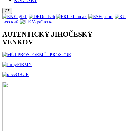
KONTAKT
CZ
English
Deutsch
Le français
Espanol
русский
Українська
AUTENTICKÝ JIHOČESKÝ
VENKOV
MŮJ PROSTOR
FIRMY
OBCE