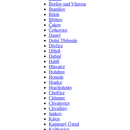
Boršov nad Vltavou
Branišov
Brloh
Břehov
Čakov
Čejkovice
Dasný
Dolní Třebonín
Dívčice
Dříteň
Dubné
Habří
Hlavatce
Holubov
Homole
Hradce
Hracholusky
Chelčice
Chlumec
Chvalovice
Chvalšiny
Jankov
Kájov
Kamenný Újezd
Kvítkovice