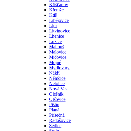
Křišťanov
Křemže
Ktiš
Libějovice
Lipí
Litvínovice
Lhenice
Lužice
Mahouš
Malovice
Mičovice
Mojné
Mydlovary
Nákří
Němčice
Netolice
Nová Ves
Olešník
Olšovice
Pištín
Planá
Přísečná
Radošovice
Sedlec
Srnín