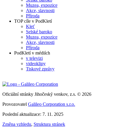
Muzea, expozice
Akce, slavnosti
Příroda
TOP cíle v PodKletí
Kleť
Selské baroko
Muzea, expozice
Akce, slavnosti
Příroda
PodKletí v médiích
v televizi
videoklipy
Tiskové zprávy
Oficiální stránky Jihočeský venkov, z.s. © 2026
Provozovatel
Galileo Corporation s.r.o.
Poslední aktualizace: 7. 11. 2025
Změna vzhledu
,
Struktura stránek