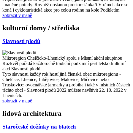
i naučné pořady. Rovněž dostanou prostor stánkaři.V rámci akce se
koná i cykloturistická akce pro celou rodinu na kole Podkletím.
zobrazit v mapě
kulturní domy / střediska
Slavnosti plodů
Mikroregion Chelčicko-Lhenický spolu s Místní akční skupinou
Rozkvět pořádá každoročně tradiční podzimní pěstitelsko-kulturní
akci Slavnosti plodů.
Tyto slavnosti každý rok hostí jiná členská obec mikroregionu -
Chelčice, Lhenice, Libějovice, Malovice, Mičovice nebo
Truskovice; ovocnářské jarmarky a probíhají také v místních částech
těchto obcí - Slavnosti plodů 2022 můžete navštívit 22. 10. 2022 v
Lhenicích.
zobrazit v mapě
lidová architektura
Staročeské dožínky na blatech