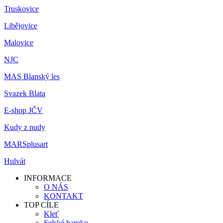
Truskovice
Libějovice
Malovice
NJC
MAS Blanský les
Svazek Blata
E-shop JČV
Kudy z nudy
MARSplusart
Hulvát
INFORMACE
O NÁS
KONTAKT
TOP CÍLE
Kleť
Selské baroko