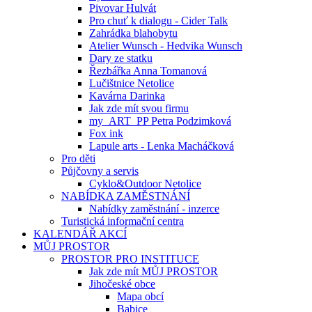
Pivovar Hulvát
Pro chuť k dialogu - Cider Talk
Zahrádka blahobytu
Atelier Wunsch - Hedvika Wunsch
Dary ze statku
Řezbářka Anna Tomanová
Lučištnice Netolice
Kavárna Darinka
Jak zde mít svou firmu
my_ART_PP Petra Podzimková
Fox ink
Lapule arts - Lenka Macháčková
Pro děti
Půjčovny a servis
Cyklo&Outdoor Netolice
NABÍDKA ZAMĚSTNÁNÍ
Nabídky zaměstnání - inzerce
Turistická informační centra
KALENDÁŘ AKCÍ
MŮJ PROSTOR
PROSTOR PRO INSTITUCE
Jak zde mít MŮJ PROSTOR
Jihočeské obce
Mapa obcí
Babice