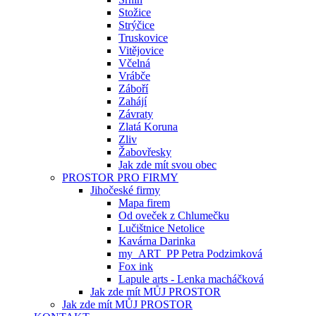
Stožice
Strýčice
Truskovice
Vitějovice
Včelná
Vrábče
Záboří
Zahájí
Závraty
Zlatá Koruna
Zliv
Žabovřesky
Jak zde mít svou obec
PROSTOR PRO FIRMY
Jihočeské firmy
Mapa firem
Od oveček z Chlumečku
Lučištnice Netolice
Kavárna Darinka
my_ART_PP Petra Podzimková
Fox ink
Lapule arts - Lenka macháčková
Jak zde mít MŮJ PROSTOR
Jak zde mít MŮJ PROSTOR