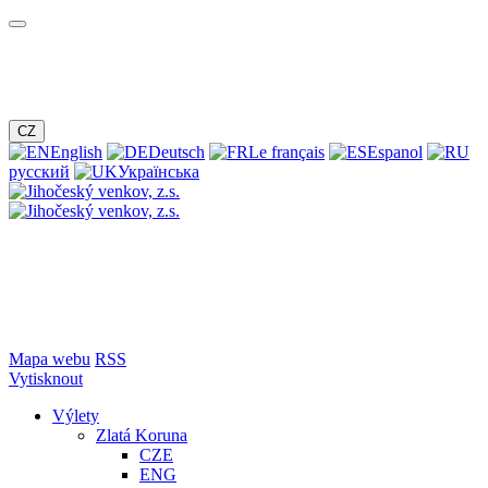
CZ
English
Deutsch
Le français
Espanol
русский
Українська
Mapa webu
RSS
Vytisknout
Výlety
Zlatá Koruna
CZE
ENG