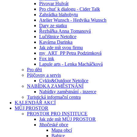
Pivovar Hulvát
Pro chuť k dialogu - Cider Talk
Zahrádka blahobytu
Atelier Wunsch - Hedvika Wunsch
Dary ze statku
Řezbářka Anna Tomanová
Lučištnice Netolice
Kavárna Darinka
Jak zde mít svou firmu
my_ART_PP Petra Podzimková
Fox ink
Lapule arts - Lenka Macháčková
Pro děti
Půjčovny a servis
Cyklo&Outdoor Netolice
NABÍDKA ZAMĚSTNÁNÍ
Nabídky zaměstnání - inzerce
Turistická informační centra
KALENDÁŘ AKCÍ
MŮJ PROSTOR
PROSTOR PRO INSTITUCE
Jak zde mít MŮJ PROSTOR
Jihočeské obce
Mapa obcí
Babice