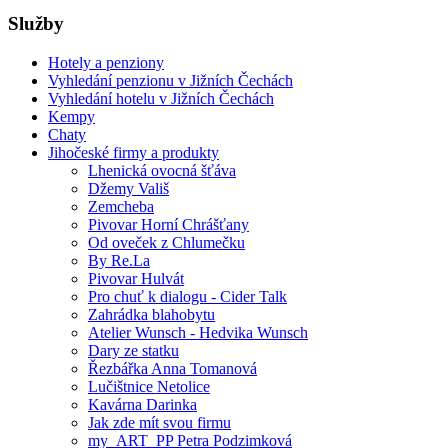
Služby
Hotely a penziony
Vyhledání penzionu v Jižních Čechách
Vyhledání hotelu v Jižních Čechách
Kempy
Chaty
Jihočeské firmy a produkty
Lhenická ovocná šťáva
Džemy Vališ
Zemcheba
Pivovar Horní Chrášťany
Od oveček z Chlumečku
By Re.La
Pivovar Hulvát
Pro chuť k dialogu - Cider Talk
Zahrádka blahobytu
Atelier Wunsch - Hedvika Wunsch
Dary ze statku
Řezbářka Anna Tomanová
Lučištnice Netolice
Kavárna Darinka
Jak zde mít svou firmu
my_ART_PP Petra Podzimková