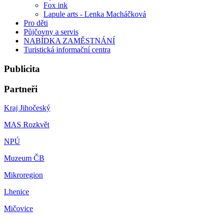
Fox ink
Lapule arts - Lenka Macháčková
Pro děti
Půjčovny a servis
NABÍDKA ZAMĚSTNÁNÍ
Turistická informační centra
Publicita
Partneři
Kraj Jihočeský
MAS Rozkvět
NPÚ
Muzeum ČB
Mikroregion
Lhenice
Mičovice