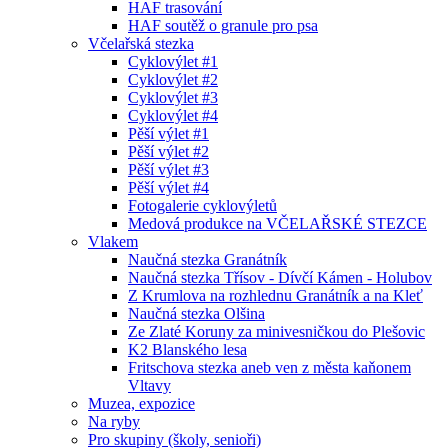
HAF trasování
HAF soutěž o granule pro psa
Včelařská stezka
Cyklovýlet #1
Cyklovýlet #2
Cyklovýlet #3
Cyklovýlet #4
Pěší výlet #1
Pěší výlet #2
Pěší výlet #3
Pěší výlet #4
Fotogalerie cyklovýletů
Medová produkce na VČELAŘSKÉ STEZCE
Vlakem
Naučná stezka Granátník
Naučná stezka Třísov - Dívčí Kámen - Holubov
Z Krumlova na rozhlednu Granátník a na Kleť
Naučná stezka Olšina
Ze Zlaté Koruny za minivesničkou do Plešovic
K2 Blanského lesa
Fritschova stezka aneb ven z města kaňonem
Vltavy
Muzea, expozice
Na ryby
Pro skupiny (školy, senioři)