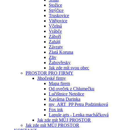
Stožice
Strýčice
Truskovice
Vitějovice
Včelná
Vrábče
Záboří
Zahájí
Závraty
Zlatá Koruna
Zliv
Žabovřesky
Jak zde mít svou obec
PROSTOR PRO FIRMY
Jihočeské firmy
Mapa firem
Od oveček z Chlumečku
Lučištnice Netolice
Kavárna Darinka
my_ART_PP Petra Podzimková
Fox ink
Lapule arts - Lenka macháčková
Jak zde mít MŮJ PROSTOR
Jak zde mít MŮJ PROSTOR