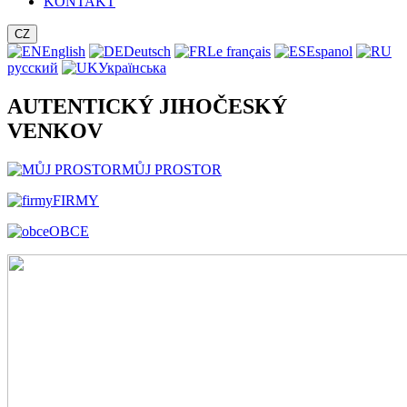
KONTAKT
CZ
English
Deutsch
Le français
Espanol
русский
Українська
AUTENTICKÝ JIHOČESKÝ
VENKOV
MŮJ PROSTOR
FIRMY
OBCE