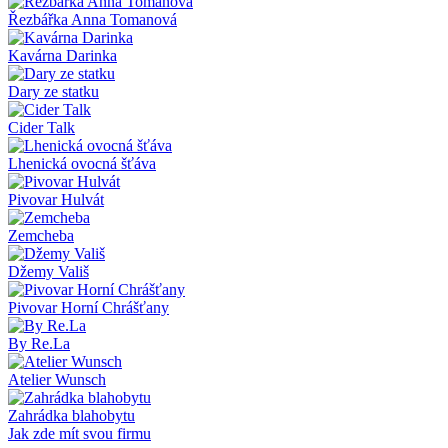
Řezbářka Anna Tomanová
Kavárna Darinka
Dary ze statku
Cider Talk
Lhenická ovocná šťáva
Pivovar Hulvát
Zemcheba
Džemy Vališ
Pivovar Horní Chrášťany
By Re.La
Atelier Wunsch
Zahrádka blahobytu
Jak zde mít svou firmu