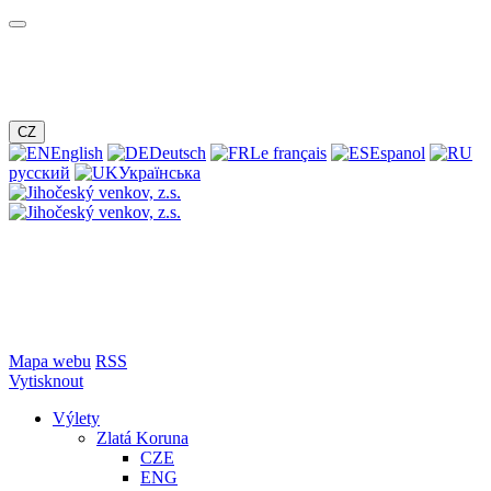
CZ
English
Deutsch
Le français
Espanol
русский
Українська
Mapa webu
RSS
Vytisknout
Výlety
Zlatá Koruna
CZE
ENG