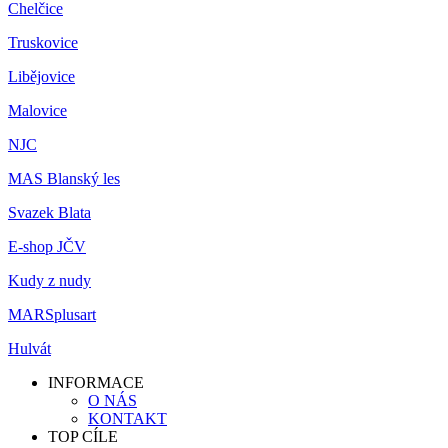
Chelčice
Truskovice
Libějovice
Malovice
NJC
MAS Blanský les
Svazek Blata
E-shop JČV
Kudy z nudy
MARSplusart
Hulvát
INFORMACE
O NÁS
KONTAKT
TOP CÍLE