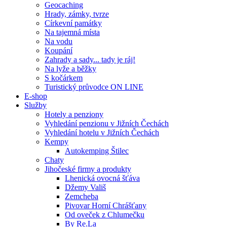
Geocaching
Hrady, zámky, tvrze
Církevní památky
Na tajemná místa
Na vodu
Koupání
Zahrady a sady... tady je ráj!
Na lyže a běžky
S kočárkem
Turistický průvodce ON LINE
E-shop
Služby
Hotely a penziony
Vyhledání penzionu v Jižních Čechách
Vyhledání hotelu v Jižních Čechách
Kempy
Autokemping Štilec
Chaty
Jihočeské firmy a produkty
Lhenická ovocná šťáva
Džemy Vališ
Zemcheba
Pivovar Horní Chrášťany
Od oveček z Chlumečku
By Re.La