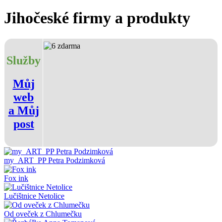
Jihočeské firmy a produkty
Služby
Můj
web
a Můj
post
my_ART_PP Petra Podzimková
Fox ink
Lučištnice Netolice
Od oveček z Chlumečku