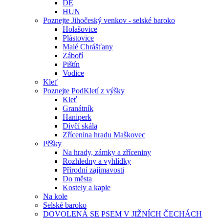
DE
HUN
Poznejte Jihočeský venkov - selské baroko
Holašovice
Plástovice
Malé Chrášťany
Záboří
Pištín
Vodice
Kleť
Poznejte PodKletí z výšky
Kleť
Granátník
Haniperk
Dívčí skála
Zřícenina hradu Maškovec
Pěšky
Na hrady, zámky a zříceniny
Rozhledny a vyhlídky
Přírodní zajímavosti
Do města
Kostely a kaple
Na kole
Selské baroko
DOVOLENÁ SE PSEM V JIŽNÍCH ČECHÁCH