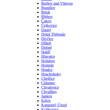
Boršov nad Vltavou
Branišov
Brloh
Břehov
Čakov
Čejkovice
Dasný
Dolní Třebonín
Dívčice
Dříteň
Dubné
Habří
Hlavatce
Holubov
Homole
Hradce
Hracholusky
Chelčice
Chlumec
Chvalovice
Chvalšiny
Jankov
Kájov
Kamenný Újezd
Kvítkovice