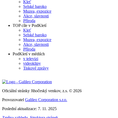
Kleť
Selské baroko
Muzea, expozice
Akce, slavnosti
Příroda
TOP cíle v PodKletí
Kleť
Selské baroko
Muzea, expozice
Akce, slavnosti
Příroda
PodKletí v médiích
v televizi
videoklipy
Tiskové zprávy
Oficiální stránky Jihočeský venkov, z.s. © 2026
Provozovatel
Galileo Corporation s.r.o.
Poslední aktualizace: 7. 11. 2025
Změna vzhledu
,
Struktura stránek