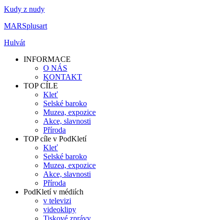
Kudy z nudy
MARSplusart
Hulvát
INFORMACE
O NÁS
KONTAKT
TOP CÍLE
Kleť
Selské baroko
Muzea, expozice
Akce, slavnosti
Příroda
TOP cíle v PodKletí
Kleť
Selské baroko
Muzea, expozice
Akce, slavnosti
Příroda
PodKletí v médiích
v televizi
videoklipy
Tiskové zprávy