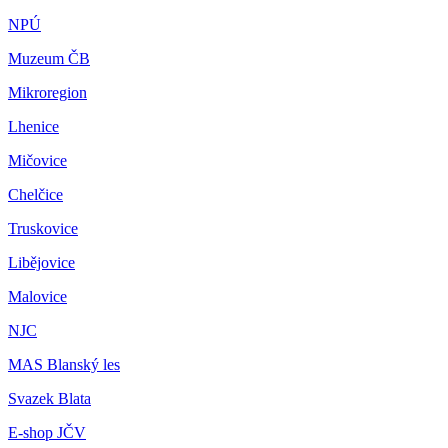
NPÚ
Muzeum ČB
Mikroregion
Lhenice
Mičovice
Chelčice
Truskovice
Libějovice
Malovice
NJC
MAS Blanský les
Svazek Blata
E-shop JČV