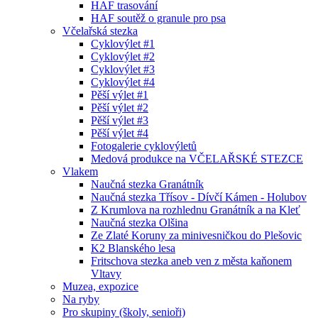
HAF trasování
HAF soutěž o granule pro psa
Včelařská stezka
Cyklovýlet #1
Cyklovýlet #2
Cyklovýlet #3
Cyklovýlet #4
Pěší výlet #1
Pěší výlet #2
Pěší výlet #3
Pěší výlet #4
Fotogalerie cyklovýletů
Medová produkce na VČELAŘSKÉ STEZCE
Vlakem
Naučná stezka Granátník
Naučná stezka Třísov - Dívčí Kámen - Holubov
Z Krumlova na rozhlednu Granátník a na Kleť
Naučná stezka Olšina
Ze Zlaté Koruny za minivesničkou do Plešovic
K2 Blanského lesa
Fritschova stezka aneb ven z města kaňonem
Vltavy
Muzea, expozice
Na ryby
Pro skupiny (školy, senioři)