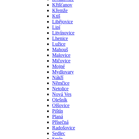
Křišťanov
Křemže
Ktiš
Libějovice
Lipí
Litvínovice
Lhenice
Lužice
Mahouš
Malovice
Mičovice
Mojné
Mydlovary
Nákří
Němčice
Netolice
Nová Ves
Olešník
Olšovice
Pištín
Planá
Přísečná
Radošovice
Sedlec
Srnín