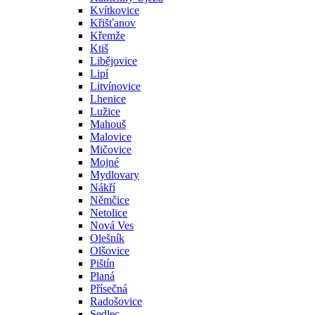
Kvítkovice
Křišťanov
Křemže
Ktiš
Libějovice
Lipí
Litvínovice
Lhenice
Lužice
Mahouš
Malovice
Mičovice
Mojné
Mydlovary
Nákří
Němčice
Netolice
Nová Ves
Olešník
Olšovice
Pištín
Planá
Přísečná
Radošovice
Sedlec