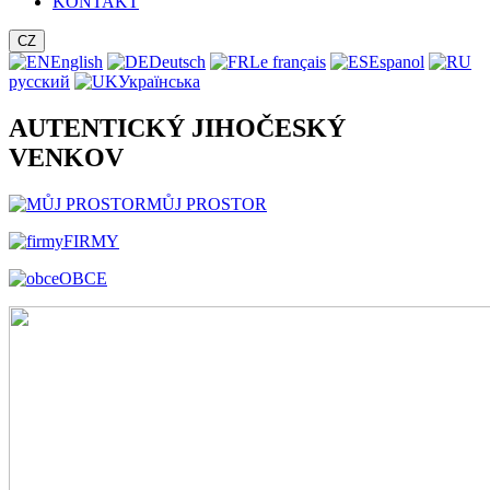
KONTAKT
CZ
English
Deutsch
Le français
Espanol
русский
Українська
AUTENTICKÝ JIHOČESKÝ
VENKOV
MŮJ PROSTOR
FIRMY
OBCE