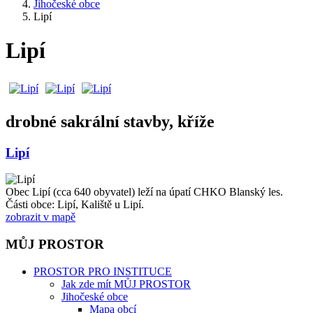
Jihočeské obce
Lipí
Lipí
drobné sakrální stavby, kříže
Lipí
Obec Lipí (cca 640 obyvatel) leží na úpatí CHKO Blanský les.
Části obce: Lipí, Kaliště u Lipí.
zobrazit v mapě
MŮJ PROSTOR
PROSTOR PRO INSTITUCE
Jak zde mít MŮJ PROSTOR
Jihočeské obce
Mapa obcí