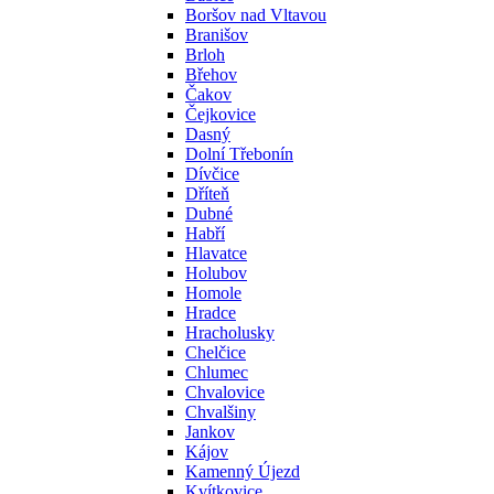
Boršov nad Vltavou
Branišov
Brloh
Břehov
Čakov
Čejkovice
Dasný
Dolní Třebonín
Dívčice
Dříteň
Dubné
Habří
Hlavatce
Holubov
Homole
Hradce
Hracholusky
Chelčice
Chlumec
Chvalovice
Chvalšiny
Jankov
Kájov
Kamenný Újezd
Kvítkovice