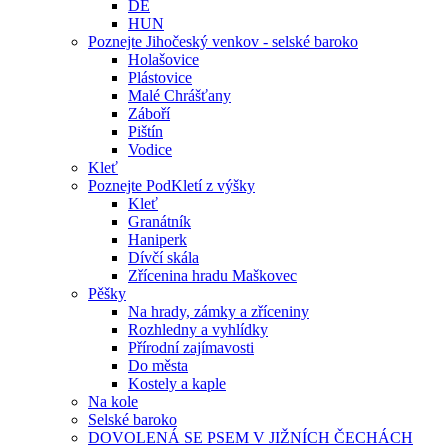
DE
HUN
Poznejte Jihočeský venkov - selské baroko
Holašovice
Plástovice
Malé Chrášťany
Záboří
Pištín
Vodice
Kleť
Poznejte PodKletí z výšky
Kleť
Granátník
Haniperk
Dívčí skála
Zřícenina hradu Maškovec
Pěšky
Na hrady, zámky a zříceniny
Rozhledny a vyhlídky
Přírodní zajímavosti
Do města
Kostely a kaple
Na kole
Selské baroko
DOVOLENÁ SE PSEM V JIŽNÍCH ČECHÁCH