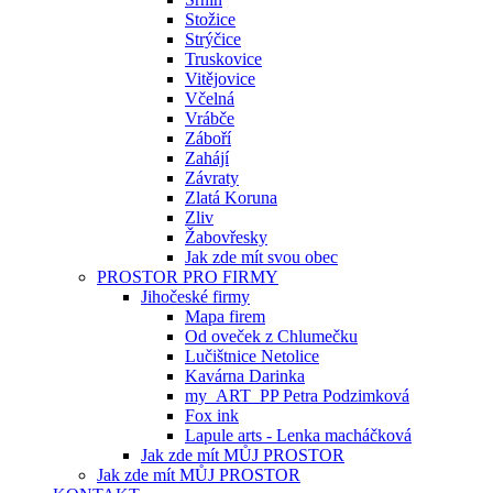
Stožice
Strýčice
Truskovice
Vitějovice
Včelná
Vrábče
Záboří
Zahájí
Závraty
Zlatá Koruna
Zliv
Žabovřesky
Jak zde mít svou obec
PROSTOR PRO FIRMY
Jihočeské firmy
Mapa firem
Od oveček z Chlumečku
Lučištnice Netolice
Kavárna Darinka
my_ART_PP Petra Podzimková
Fox ink
Lapule arts - Lenka macháčková
Jak zde mít MŮJ PROSTOR
Jak zde mít MŮJ PROSTOR