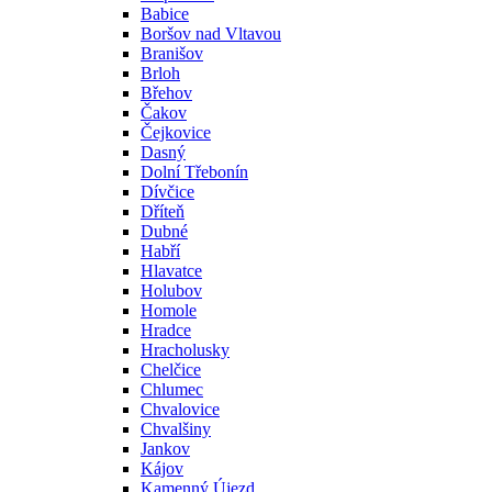
Babice
Boršov nad Vltavou
Branišov
Brloh
Břehov
Čakov
Čejkovice
Dasný
Dolní Třebonín
Dívčice
Dříteň
Dubné
Habří
Hlavatce
Holubov
Homole
Hradce
Hracholusky
Chelčice
Chlumec
Chvalovice
Chvalšiny
Jankov
Kájov
Kamenný Újezd