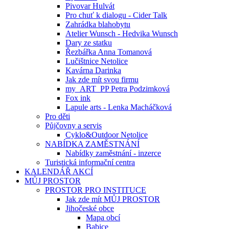
Pivovar Hulvát
Pro chuť k dialogu - Cider Talk
Zahrádka blahobytu
Atelier Wunsch - Hedvika Wunsch
Dary ze statku
Řezbářka Anna Tomanová
Lučištnice Netolice
Kavárna Darinka
Jak zde mít svou firmu
my_ART_PP Petra Podzimková
Fox ink
Lapule arts - Lenka Macháčková
Pro děti
Půjčovny a servis
Cyklo&Outdoor Netolice
NABÍDKA ZAMĚSTNÁNÍ
Nabídky zaměstnání - inzerce
Turistická informační centra
KALENDÁŘ AKCÍ
MŮJ PROSTOR
PROSTOR PRO INSTITUCE
Jak zde mít MŮJ PROSTOR
Jihočeské obce
Mapa obcí
Babice