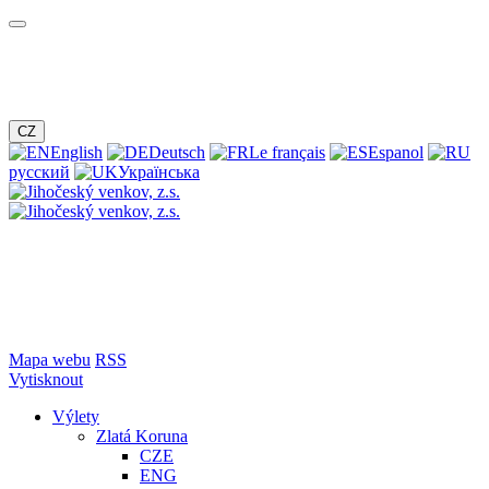
CZ
English
Deutsch
Le français
Espanol
русский
Українська
Mapa webu
RSS
Vytisknout
Výlety
Zlatá Koruna
CZE
ENG