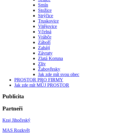
Srnín
Stožice
Strýčice
Truskovice
Vitějovice
Včelná
Vrábče
Záboří
Zahájí
Závraty
Zlatá Koruna
Zliv
Žabovřesky
Jak zde mít svou obec
PROSTOR PRO FIRMY
Jak zde mít MŮJ PROSTOR
Publicita
Partneři
Kraj Jihočeský
MAS Rozkvět