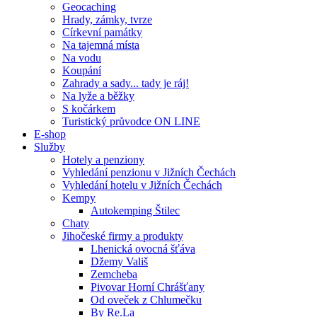
Geocaching
Hrady, zámky, tvrze
Církevní památky
Na tajemná místa
Na vodu
Koupání
Zahrady a sady... tady je ráj!
Na lyže a běžky
S kočárkem
Turistický průvodce ON LINE
E-shop
Služby
Hotely a penziony
Vyhledání penzionu v Jižních Čechách
Vyhledání hotelu v Jižních Čechách
Kempy
Autokemping Štilec
Chaty
Jihočeské firmy a produkty
Lhenická ovocná šťáva
Džemy Vališ
Zemcheba
Pivovar Horní Chrášťany
Od oveček z Chlumečku
By Re.La