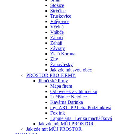
Stožice
Strýčice
Truskovice
Vitějovice
Včelná
Vrábče
Záboří
Zahájí
Závraty
Zlatá Koruna
Zliv
Žabovřesky
Jak zde mít svou obec
PROSTOR PRO FIRMY
Jihočeské firmy
Mapa firem
Od oveček z Chlumečku
Lučištnice Netolice
Kavárna Darinka
my_ART_PP Petra Podzimková
Fox ink
Lapule arts - Lenka macháčková
Jak zde mít MŮJ PROSTOR
Jak zde mít MŮJ PROSTOR