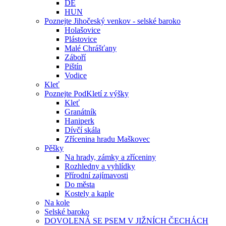
DE
HUN
Poznejte Jihočeský venkov - selské baroko
Holašovice
Plástovice
Malé Chrášťany
Záboří
Pištín
Vodice
Kleť
Poznejte PodKletí z výšky
Kleť
Granátník
Haniperk
Dívčí skála
Zřícenina hradu Maškovec
Pěšky
Na hrady, zámky a zříceniny
Rozhledny a vyhlídky
Přírodní zajímavosti
Do města
Kostely a kaple
Na kole
Selské baroko
DOVOLENÁ SE PSEM V JIŽNÍCH ČECHÁCH