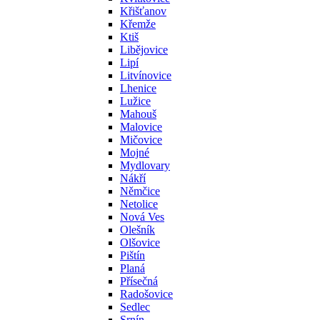
Křišťanov
Křemže
Ktiš
Libějovice
Lipí
Litvínovice
Lhenice
Lužice
Mahouš
Malovice
Mičovice
Mojné
Mydlovary
Nákří
Němčice
Netolice
Nová Ves
Olešník
Olšovice
Pištín
Planá
Přísečná
Radošovice
Sedlec
Srnín