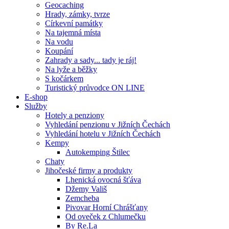
Geocaching
Hrady, zámky, tvrze
Církevní památky
Na tajemná místa
Na vodu
Koupání
Zahrady a sady... tady je ráj!
Na lyže a běžky
S kočárkem
Turistický průvodce ON LINE
E-shop
Služby
Hotely a penziony
Vyhledání penzionu v Jižních Čechách
Vyhledání hotelu v Jižních Čechách
Kempy
Autokemping Štilec
Chaty
Jihočeské firmy a produkty
Lhenická ovocná šťáva
Džemy Vališ
Zemcheba
Pivovar Horní Chrášťany
Od oveček z Chlumečku
By Re.La