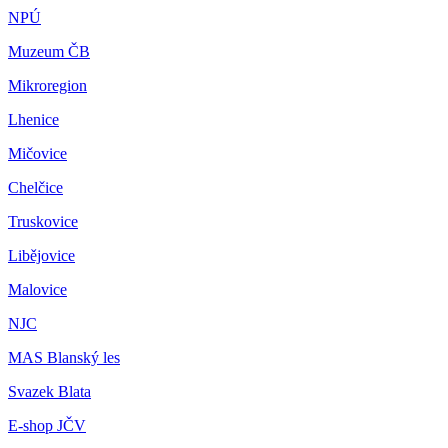
NPÚ
Muzeum ČB
Mikroregion
Lhenice
Mičovice
Chelčice
Truskovice
Libějovice
Malovice
NJC
MAS Blanský les
Svazek Blata
E-shop JČV