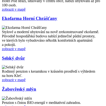
Hotel Pod stráží, situovaný v centru obce, nabízí ubytování až pro
100 osob.
zobrazit v mapě
Ekofarma Horní Chrášťany
Stylové a moderní ubytování na nově zrekonstruované ekofarmě.
Původně hospodářská budova nabízí jedinečné půdní prostory,
ve kterých bylo vybudováno několik komfortních apartmánů
a pokojů.
zobrazit v mapě
Selský dvůr
Rodinný penzion s keramikou v krásném prostředí s výhledem
na horu Kleť.
zobrazit v mapě
Žabovřeský mlýn
Penzion s čistou BIO-energií v meditativní zahradou.