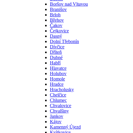
Boršov nad Vltavou
Branišov
Brloh
Břehov
Čakov
Čejkovice
Dasný
Dolní Třebonín
Dívčice
Dříteň
Dubné
Habří
Hlavatce
Holubov
Homole
Hradce
Hracholusky
Chelčice
Chlumec
Chvalovice
Chvalšiny
Jankov
Kájov
Kamenný Újezd
Kvítkovice