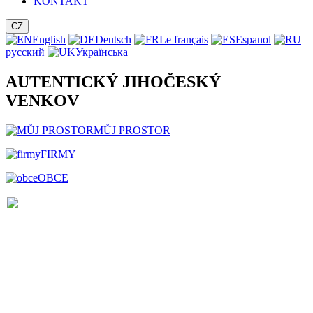
KONTAKT
CZ
English
Deutsch
Le français
Espanol
русский
Українська
AUTENTICKÝ JIHOČESKÝ
VENKOV
MŮJ PROSTOR
FIRMY
OBCE