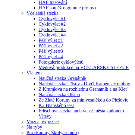
HAF trasování
HAF soutěž o granule pro psa
Včelařská stezka
Cyklovýlet #1
Cyklovýlet #2
Cyklovýlet #3
Cyklovýlet #4
Pěší výlet #1
Pěší výlet #2
Pěší výlet #3
Pěší výlet #4
Fotogalerie cyklovýletů
Medová produkce na VČELAŘSKÉ STEZCE
Vlakem
Naučná stezka Granátník
Naučná stezka Třísov - Dívčí Kámen - Holubov
Z Krumlova na rozhlednu Granátník a na Kleť
Naučná stezka Olšina
Ze Zlaté Koruny za minivesničkou do Plešovic
K2 Blanského lesa
Fritschova stezka aneb ven z města kaňonem
Vltavy
Muzea, expozice
Na ryby
Pro skupiny (školy, senioři)