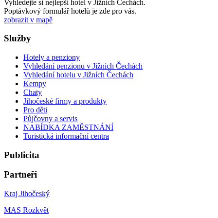
Vyhledejte si nejlepší hotel v Jižních Čechách.
Poptávkový formulář hotelů je zde pro vás.
zobrazit v mapě
Služby
Hotely a penziony
Vyhledání penzionu v Jižních Čechách
Vyhledání hotelu v Jižních Čechách
Kempy
Chaty
Jihočeské firmy a produkty
Pro děti
Půjčovny a servis
NABÍDKA ZAMĚSTNÁNÍ
Turistická informační centra
Publicita
Partneři
Kraj Jihočeský
MAS Rozkvět