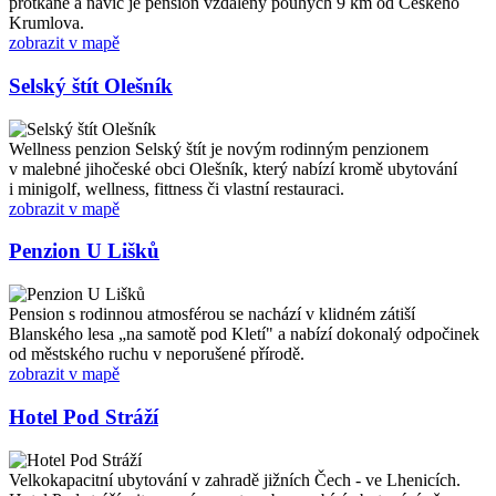
protkané a navíc je pension vzdálený pouhých 9 km od Českého
Krumlova.
zobrazit v mapě
Selský štít Olešník
Wellness penzion Selský štít je novým rodinným penzionem
v malebné jihočeské obci Olešník, který nabízí kromě ubytování
i minigolf, wellness, fittness či vlastní restauraci.
zobrazit v mapě
Penzion U Lišků
Pension s rodinnou atmosférou se nachází v klidném zátiší
Blanského lesa „na samotě pod Kletí" a nabízí dokonalý odpočinek
od městského ruchu v neporušené přírodě.
zobrazit v mapě
Hotel Pod Stráží
Velkokapacitní ubytování v zahradě jižních Čech - ve Lhenicích.