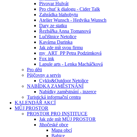
Pivovar Hulvát
Pro chuť k dialogu - Cider Talk
Zahrádka blahobytu
Atelier Wunsch - Hedvika Wunsch
Dary ze statku
Řezbářka Anna Tomanová
Lučištnice Netolice
Kavárna Darinka
Jak zde mít svou firmu
my_ART_PP Petra Podzimková
Fox ink
Lapule arts - Lenka Macháčková
Pro děti
Půjčovny a servis
Cyklo&Outdoor Netolice
NABÍDKA ZAMĚSTNÁNÍ
Nabídky zaměstnání - inzerce
Turistická informační centra
KALENDÁŘ AKCÍ
MŮJ PROSTOR
PROSTOR PRO INSTITUCE
Jak zde mít MŮJ PROSTOR
Jihočeské obce
Mapa obcí
Babice