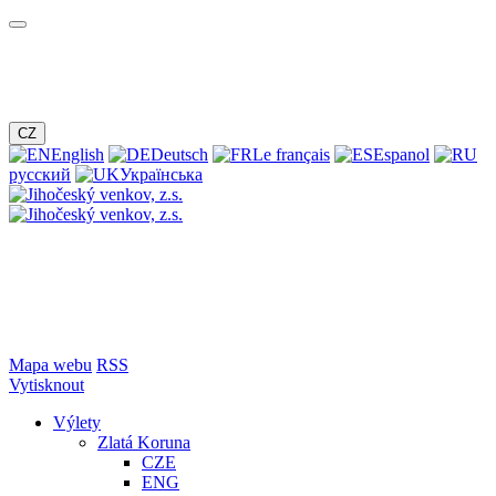
CZ
English
Deutsch
Le français
Espanol
русский
Українська
Mapa webu
RSS
Vytisknout
Výlety
Zlatá Koruna
CZE
ENG