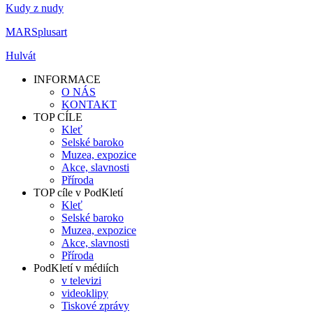
Kudy z nudy
MARSplusart
Hulvát
INFORMACE
O NÁS
KONTAKT
TOP CÍLE
Kleť
Selské baroko
Muzea, expozice
Akce, slavnosti
Příroda
TOP cíle v PodKletí
Kleť
Selské baroko
Muzea, expozice
Akce, slavnosti
Příroda
PodKletí v médiích
v televizi
videoklipy
Tiskové zprávy