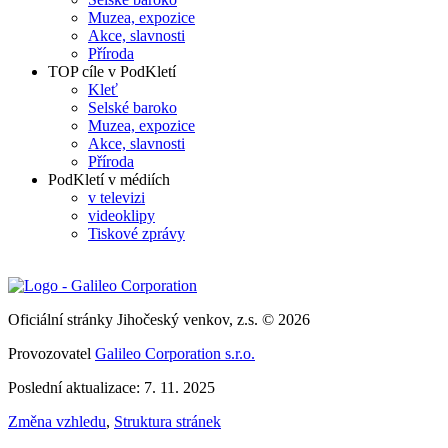
Muzea, expozice
Akce, slavnosti
Příroda
TOP cíle v PodKletí
Kleť
Selské baroko
Muzea, expozice
Akce, slavnosti
Příroda
PodKletí v médiích
v televizi
videoklipy
Tiskové zprávy
Oficiální stránky Jihočeský venkov, z.s. © 2026
Provozovatel
Galileo Corporation s.r.o.
Poslední aktualizace: 7. 11. 2025
Změna vzhledu
,
Struktura stránek