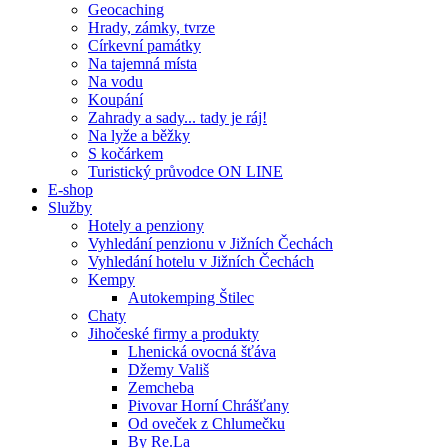
Geocaching
Hrady, zámky, tvrze
Církevní památky
Na tajemná místa
Na vodu
Koupání
Zahrady a sady... tady je ráj!
Na lyže a běžky
S kočárkem
Turistický průvodce ON LINE
E-shop
Služby
Hotely a penziony
Vyhledání penzionu v Jižních Čechách
Vyhledání hotelu v Jižních Čechách
Kempy
Autokemping Štilec
Chaty
Jihočeské firmy a produkty
Lhenická ovocná šťáva
Džemy Vališ
Zemcheba
Pivovar Horní Chrášťany
Od oveček z Chlumečku
By Re.La