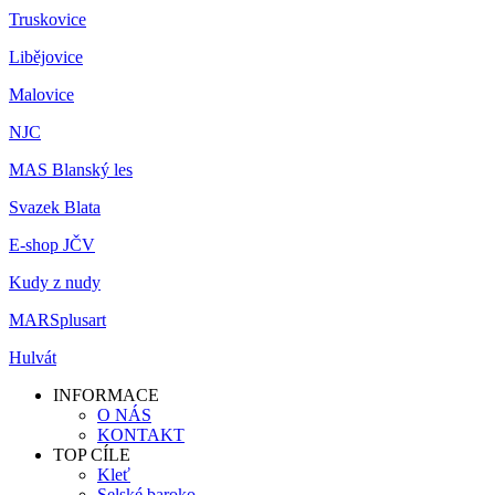
Truskovice
Libějovice
Malovice
NJC
MAS Blanský les
Svazek Blata
E-shop JČV
Kudy z nudy
MARSplusart
Hulvát
INFORMACE
O NÁS
KONTAKT
TOP CÍLE
Kleť
Selské baroko