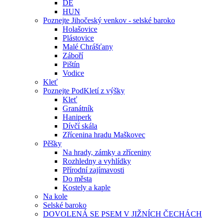
DE
HUN
Poznejte Jihočeský venkov - selské baroko
Holašovice
Plástovice
Malé Chrášťany
Záboří
Pištín
Vodice
Kleť
Poznejte PodKletí z výšky
Kleť
Granátník
Haniperk
Dívčí skála
Zřícenina hradu Maškovec
Pěšky
Na hrady, zámky a zříceniny
Rozhledny a vyhlídky
Přírodní zajímavosti
Do města
Kostely a kaple
Na kole
Selské baroko
DOVOLENÁ SE PSEM V JIŽNÍCH ČECHÁCH