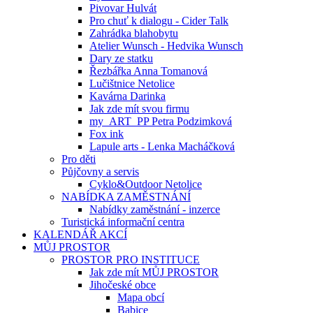
Pivovar Hulvát
Pro chuť k dialogu - Cider Talk
Zahrádka blahobytu
Atelier Wunsch - Hedvika Wunsch
Dary ze statku
Řezbářka Anna Tomanová
Lučištnice Netolice
Kavárna Darinka
Jak zde mít svou firmu
my_ART_PP Petra Podzimková
Fox ink
Lapule arts - Lenka Macháčková
Pro děti
Půjčovny a servis
Cyklo&Outdoor Netolice
NABÍDKA ZAMĚSTNÁNÍ
Nabídky zaměstnání - inzerce
Turistická informační centra
KALENDÁŘ AKCÍ
MŮJ PROSTOR
PROSTOR PRO INSTITUCE
Jak zde mít MŮJ PROSTOR
Jihočeské obce
Mapa obcí
Babice