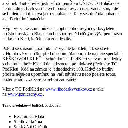
a zámek Kratochvíle, jedinečnou památku UNESCO Holašovice
nebo řadu dalších vesnických památkových rezervací a zón, kde
se budete cítit doslova jako v pohádce. Taky se zde řada pohádek
a dalších filmů natáčela.
Výpravy za keškami můžete spojit s pohodovým cyklovýletem
po Zbudovských Blatech nebo sportovně laděným výšlapem trasou
na kolem Kleti, kešek jsou zde desítky.
Pokud se s naším „poutníkem“ vydáte ke Kleti, tak se stavte
v Holubově v parčíku před obecním úřadem, kde najdete speciální
KEŠKOVOU KLEŤ – schránku TO PodKletí ve tvaru rozhledny
s chatou na hoře Kleť, kde naleznete upomínkové předměty TO
PodKletí. Kód na zámku je jednoduchý: 108. Když do budky
přidáte nějakou upomínku na Vaši návštěvu nebo pošlete fotku,
budeme rádi …a zase za sebou zamkněte.
Více o TO PodKletí na
www.jihoceskyvenkov.cz
a také
na
www.jiznicechy.cz
.
Tento produktový balíček podporují:
Restaurace Blata
Šindlova krčma
Selský štít Olešník