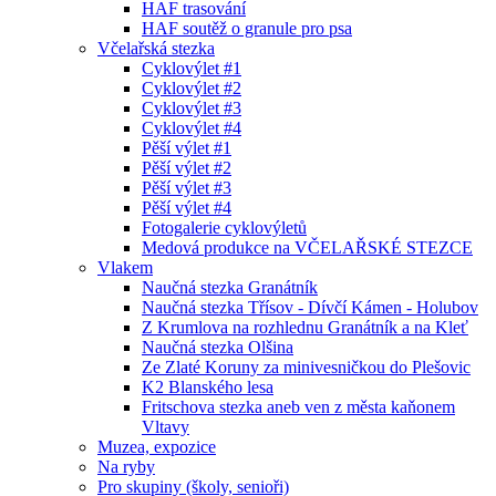
HAF trasování
HAF soutěž o granule pro psa
Včelařská stezka
Cyklovýlet #1
Cyklovýlet #2
Cyklovýlet #3
Cyklovýlet #4
Pěší výlet #1
Pěší výlet #2
Pěší výlet #3
Pěší výlet #4
Fotogalerie cyklovýletů
Medová produkce na VČELAŘSKÉ STEZCE
Vlakem
Naučná stezka Granátník
Naučná stezka Třísov - Dívčí Kámen - Holubov
Z Krumlova na rozhlednu Granátník a na Kleť
Naučná stezka Olšina
Ze Zlaté Koruny za minivesničkou do Plešovic
K2 Blanského lesa
Fritschova stezka aneb ven z města kaňonem
Vltavy
Muzea, expozice
Na ryby
Pro skupiny (školy, senioři)