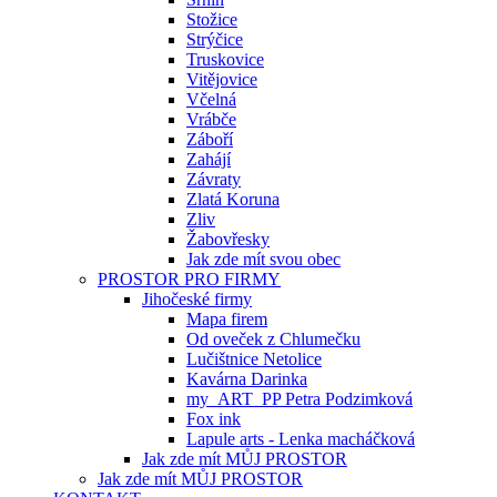
Stožice
Strýčice
Truskovice
Vitějovice
Včelná
Vrábče
Záboří
Zahájí
Závraty
Zlatá Koruna
Zliv
Žabovřesky
Jak zde mít svou obec
PROSTOR PRO FIRMY
Jihočeské firmy
Mapa firem
Od oveček z Chlumečku
Lučištnice Netolice
Kavárna Darinka
my_ART_PP Petra Podzimková
Fox ink
Lapule arts - Lenka macháčková
Jak zde mít MŮJ PROSTOR
Jak zde mít MŮJ PROSTOR