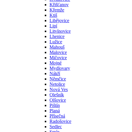
Křišťanov
Křemže
Ktiš
Libějovice
Lipí
Litvínovice
Lhenice
Lužice
Mahouš
Malovice
Mičovice
Mojné
Mydlovary
Nákří
Němčice
Netolice
Nová Ves
Olešník
Olšovice
Pištín
Planá
Přísečná
Radošovice
Sedlec
Srnín