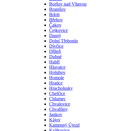
Boršov nad Vltavou
Branišov
Brloh
Břehov
Čakov
Čejkovice
Dasný
Dolní Třebonín
Dívčice
Dříteň
Dubné
Habří
Hlavatce
Holubov
Homole
Hradce
Hracholusky
Chelčice
Chlumec
Chvalovice
Chvalšiny
Jankov
Kájov
Kamenný Újezd
Kvítkovice