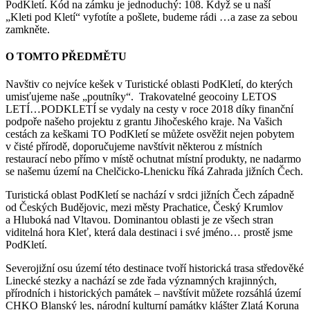
PodKletí. Kód na zámku je jednoduchý: 108. Když se u naší
„Kleti pod Kletí“ vyfotíte a pošlete, budeme rádi …a zase za sebou
zamkněte.
O TOMTO PŘEDMĚTU
Navštiv co nejvíce kešek v Turistické oblasti PodKletí, do kterých
umisťujeme naše „poutníky“. Trakovatelné geocoiny LETOS
LETÍ…PODKLETÍ se vydaly na cesty v roce 2018 díky finanční
podpoře našeho projektu z grantu Jihočeského kraje. Na Vašich
cestách za keškami TO PodKletí se můžete osvěžit nejen pobytem
v čisté přírodě, doporučujeme navštívit některou z místních
restaurací nebo přímo v místě ochutnat místní produkty, ne nadarmo
se našemu území na Chelčicko-Lhenicku říká Zahrada jižních Čech.
Turistická oblast PodKletí se nachází v srdci jižních Čech západně
od Českých Budějovic, mezi městy Prachatice, Český Krumlov
a Hluboká nad Vltavou. Dominantou oblasti je ze všech stran
viditelná hora Kleť, která dala destinaci i své jméno… prostě jsme
PodKletí.
Severojižní osu území této destinace tvoří historická trasa středověké
Linecké stezky a nachází se zde řada významných krajinných,
přírodních i historických památek – navštívit můžete rozsáhlá území
CHKO Blanský les, národní kulturní památky klášter Zlatá Koruna