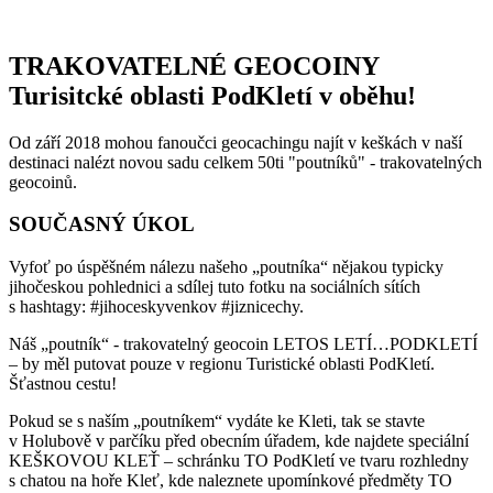
TRAKOVATELNÉ GEOCOINY
Turisitcké oblasti PodKletí v oběhu!
Od září 2018 mohou fanoučci geocachingu najít v keškách v naší
destinaci nalézt novou sadu celkem 50ti "poutníků" - trakovatelných
geocoinů.
SOUČASNÝ ÚKOL
Vyfoť po úspěšném nálezu našeho „poutníka“ nějakou typicky
jihočeskou pohlednici a sdílej tuto fotku na sociálních sítích
s hashtagy: #jihoceskyvenkov #jiznicechy.
Náš „poutník“ - trakovatelný geocoin LETOS LETÍ…PODKLETÍ
– by měl putovat pouze v regionu Turistické oblasti PodKletí.
Šťastnou cestu!
Pokud se s naším „poutníkem“ vydáte ke Kleti, tak se stavte
v Holubově v parčíku před obecním úřadem, kde najdete speciální
KEŠKOVOU KLEŤ – schránku TO PodKletí ve tvaru rozhledny
s chatou na hoře Kleť, kde naleznete upomínkové předměty TO