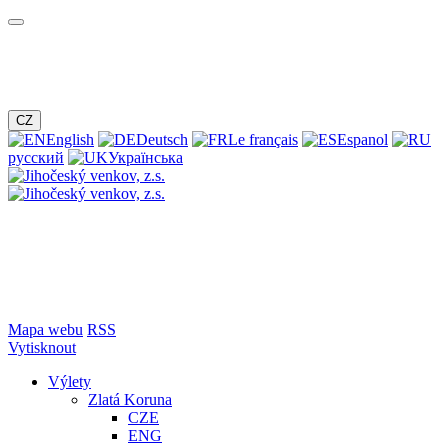
CZ
English
Deutsch
Le français
Espanol
русский
Українська
Mapa webu
RSS
Vytisknout
Výlety
Zlatá Koruna
CZE
ENG