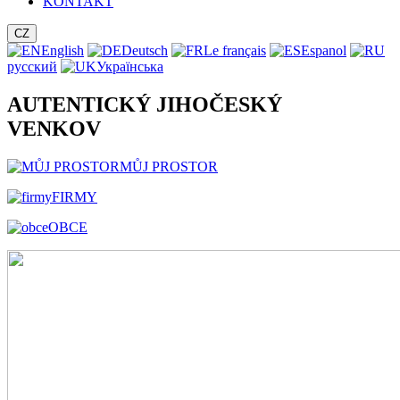
KONTAKT
CZ
English
Deutsch
Le français
Espanol
русский
Українська
AUTENTICKÝ JIHOČESKÝ
VENKOV
MŮJ PROSTOR
FIRMY
OBCE