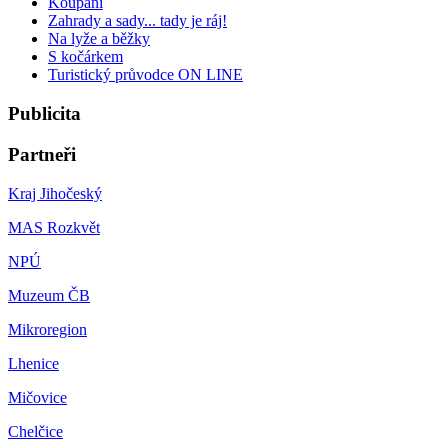
Koupání
Zahrady a sady... tady je ráj!
Na lyže a běžky
S kočárkem
Turistický průvodce ON LINE
Publicita
Partneři
Kraj Jihočeský
MAS Rozkvět
NPÚ
Muzeum ČB
Mikroregion
Lhenice
Mičovice
Chelčice