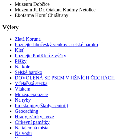
Muzeum Dobčice
Muzeum JUDr. Otakara Kudrny Netolice
Ekofarma Horní Chrášťany
Výlety
Zlatá Koruna
Poznejte Jihočeský venkov - selské baroko
Kleť
Poznejte PodKletí z výšky
Pěšky
Na kole
Selské baroko
DOVOLENÁ SE PSEM V JIŽNÍCH ČECHÁCH
Včelařská stezka
Vlakem
Muzea, expozice
Na ryby
Pro skupiny (školy, senioři)
Geocaching
Hrady, zámky, tvrze
Církevní památky
Na tajemná místa
Na vodu