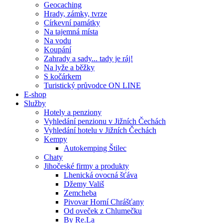
Geocaching
Hrady, zámky, tvrze
Církevní památky
Na tajemná místa
Na vodu
Koupání
Zahrady a sady... tady je ráj!
Na lyže a běžky
S kočárkem
Turistický průvodce ON LINE
E-shop
Služby
Hotely a penziony
Vyhledání penzionu v Jižních Čechách
Vyhledání hotelu v Jižních Čechách
Kempy
Autokemping Štilec
Chaty
Jihočeské firmy a produkty
Lhenická ovocná šťáva
Džemy Vališ
Zemcheba
Pivovar Horní Chrášťany
Od oveček z Chlumečku
By Re.La