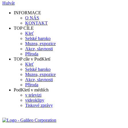
Hulvát
INFORMACE
O NÁS
KONTAKT
TOP CÍLE
Kleť
Selské baroko
Muzea, expozice
Akce, slavnosti
Příroda
TOP cíle v PodKletí
Kleť
Selské baroko
Muzea, expozice
Akce, slavnosti
Příroda
PodKletí v médiích
v televizi
videoklipy
Tiskové zprávy