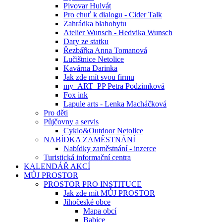
Pivovar Hulvát
Pro chuť k dialogu - Cider Talk
Zahrádka blahobytu
Atelier Wunsch - Hedvika Wunsch
Dary ze statku
Řezbářka Anna Tomanová
Lučištnice Netolice
Kavárna Darinka
Jak zde mít svou firmu
my_ART_PP Petra Podzimková
Fox ink
Lapule arts - Lenka Macháčková
Pro děti
Půjčovny a servis
Cyklo&Outdoor Netolice
NABÍDKA ZAMĚSTNÁNÍ
Nabídky zaměstnání - inzerce
Turistická informační centra
KALENDÁŘ AKCÍ
MŮJ PROSTOR
PROSTOR PRO INSTITUCE
Jak zde mít MŮJ PROSTOR
Jihočeské obce
Mapa obcí
Babice