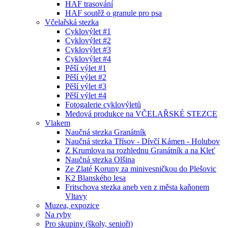
HAF trasování
HAF soutěž o granule pro psa
Včelařská stezka
Cyklovýlet #1
Cyklovýlet #2
Cyklovýlet #3
Cyklovýlet #4
Pěší výlet #1
Pěší výlet #2
Pěší výlet #3
Pěší výlet #4
Fotogalerie cyklovýletů
Medová produkce na VČELAŘSKÉ STEZCE
Vlakem
Naučná stezka Granátník
Naučná stezka Třísov - Dívčí Kámen - Holubov
Z Krumlova na rozhlednu Granátník a na Kleť
Naučná stezka Olšina
Ze Zlaté Koruny za minivesničkou do Plešovic
K2 Blanského lesa
Fritschova stezka aneb ven z města kaňonem
Vltavy
Muzea, expozice
Na ryby
Pro skupiny (školy, senioři)