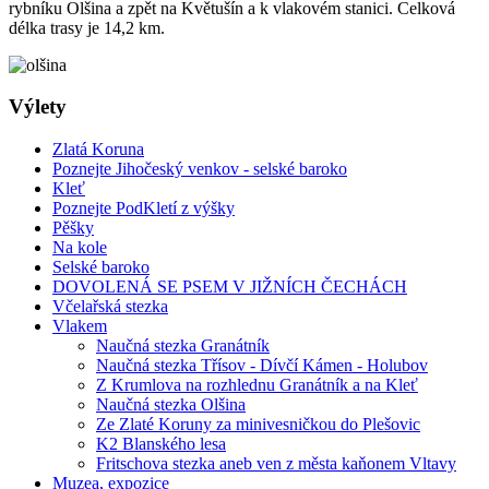
rybníku Olšina a zpět na Květušín a k vlakovém stanici. Celková
délka trasy je 14,2 km.
Výlety
Zlatá Koruna
Poznejte Jihočeský venkov - selské baroko
Kleť
Poznejte PodKletí z výšky
Pěšky
Na kole
Selské baroko
DOVOLENÁ SE PSEM V JIŽNÍCH ČECHÁCH
Včelařská stezka
Vlakem
Naučná stezka Granátník
Naučná stezka Třísov - Dívčí Kámen - Holubov
Z Krumlova na rozhlednu Granátník a na Kleť
Naučná stezka Olšina
Ze Zlaté Koruny za minivesničkou do Plešovic
K2 Blanského lesa
Fritschova stezka aneb ven z města kaňonem Vltavy
Muzea, expozice