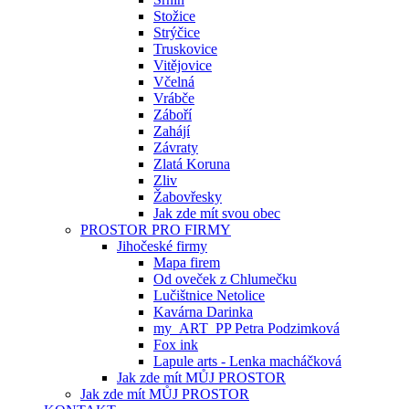
Stožice
Strýčice
Truskovice
Vitějovice
Včelná
Vrábče
Záboří
Zahájí
Závraty
Zlatá Koruna
Zliv
Žabovřesky
Jak zde mít svou obec
PROSTOR PRO FIRMY
Jihočeské firmy
Mapa firem
Od oveček z Chlumečku
Lučištnice Netolice
Kavárna Darinka
my_ART_PP Petra Podzimková
Fox ink
Lapule arts - Lenka macháčková
Jak zde mít MŮJ PROSTOR
Jak zde mít MŮJ PROSTOR