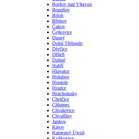
Boršov nad Vltavou
Branišov
Brloh
Břehov
Čakov
Čejkovice
Dasný
Dolní Třebonín
Dívčice
Dříteň
Dubné
Habří
Hlavatce
Holubov
Homole
Hradce
Hracholusky
Chelčice
Chlumec
Chvalovice
Chvalšiny
Jankov
Kájov
Kamenný Újezd
Kvítkovice