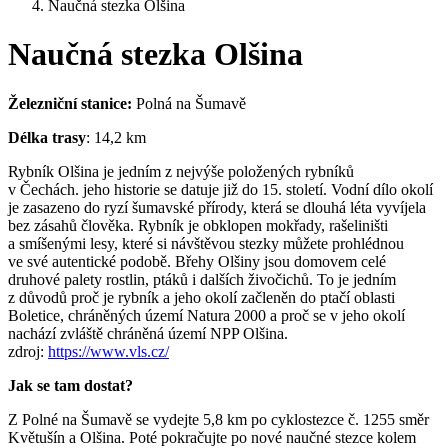
Naučná stezka Olšina
Naučná stezka Olšina
Železniční stanice:
Polná na Šumavě
Délka trasy
: 14,2 km
Rybník Olšina je jedním z nejvýše položených rybníků
v Čechách. jeho historie se datuje již do 15. století. Vodní dílo okolí
je zasazeno do ryzí šumavské přírody, která se dlouhá léta vyvíjela
bez zásahů člověka. Rybník je obklopen mokřady, rašeliništi
a smíšenými lesy, které si návštěvou stezky můžete prohlédnou
ve své autentické podobě. Břehy Olšiny jsou domovem celé
druhové palety rostlin, ptáků i dalších živočichů. To je jedním
z důvodů proč je rybník a jeho okolí začleněn do ptačí oblasti
Boletice, chráněných území Natura 2000 a proč se v jeho okolí
nachází zvláště chráněná území NPP Olšina.
zdroj:
https://www.vls.cz/
Jak se tam dostat?
Z Polné na Šumavě se vydejte 5,8 km po cyklostezce č. 1255 směr
Květušín a Olšina. Poté pokračujte po nové naučné stezce kolem