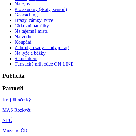
Na ryby
Pro skupiny (školy, senioři)
Geocaching
Hrady, zámky, tvrze
Církevní památky
Na tajemná místa
Na vodu
Koupání
Zahrady a sady... tady je ráj!
Na lyže a běžky
S kočárkem
Turistický průvodce ON LINE
Publicita
Partneři
Kraj Jihočeský
MAS Rozkvět
NPÚ
Muzeum ČB