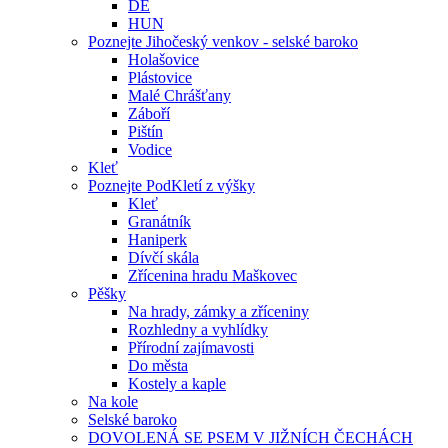
DE
HUN
Poznejte Jihočeský venkov - selské baroko
Holašovice
Plástovice
Malé Chrášťany
Záboří
Pištín
Vodice
Kleť
Poznejte PodKletí z výšky
Kleť
Granátník
Haniperk
Dívčí skála
Zřícenina hradu Maškovec
Pěšky
Na hrady, zámky a zříceniny
Rozhledny a vyhlídky
Přírodní zajímavosti
Do města
Kostely a kaple
Na kole
Selské baroko
DOVOLENÁ SE PSEM V JIŽNÍCH ČECHÁCH