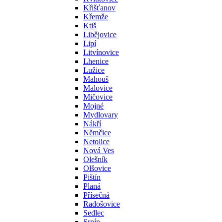
Křišťanov
Křemže
Ktiš
Libějovice
Lipí
Litvínovice
Lhenice
Lužice
Mahouš
Malovice
Mičovice
Mojné
Mydlovary
Nákří
Němčice
Netolice
Nová Ves
Olešník
Olšovice
Pištín
Planá
Přísečná
Radošovice
Sedlec
Srnín