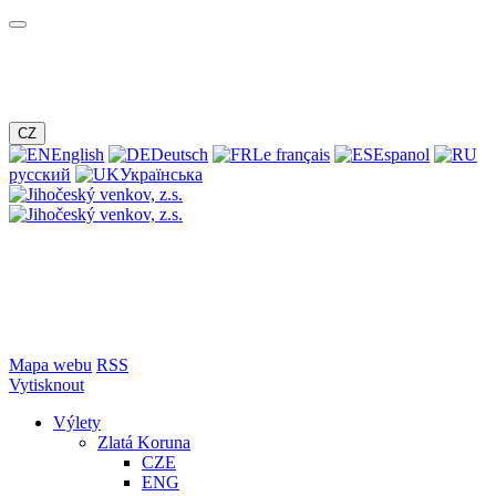
CZ
English
Deutsch
Le français
Espanol
русский
Українська
Mapa webu
RSS
Vytisknout
Výlety
Zlatá Koruna
CZE
ENG