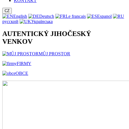
KONTAKT
CZ
English
Deutsch
Le français
Espanol
русский
Українська
AUTENTICKÝ JIHOČESKÝ
VENKOV
MŮJ PROSTOR
FIRMY
OBCE