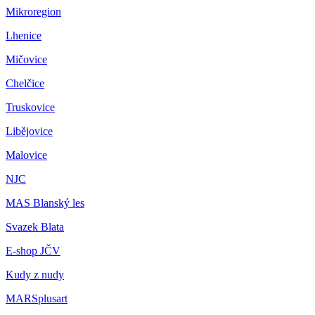
Mikroregion
Lhenice
Mičovice
Chelčice
Truskovice
Libějovice
Malovice
NJC
MAS Blanský les
Svazek Blata
E-shop JČV
Kudy z nudy
MARSplusart