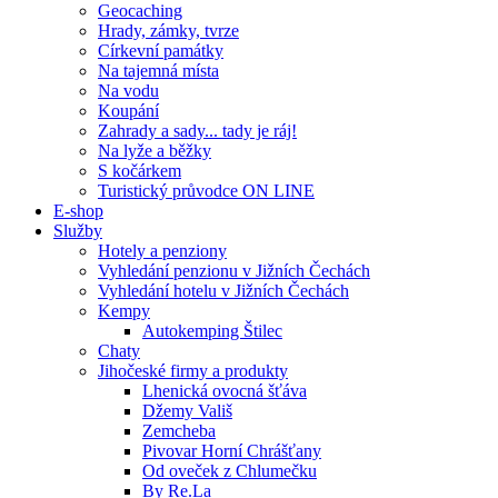
Geocaching
Hrady, zámky, tvrze
Církevní památky
Na tajemná místa
Na vodu
Koupání
Zahrady a sady... tady je ráj!
Na lyže a běžky
S kočárkem
Turistický průvodce ON LINE
E-shop
Služby
Hotely a penziony
Vyhledání penzionu v Jižních Čechách
Vyhledání hotelu v Jižních Čechách
Kempy
Autokemping Štilec
Chaty
Jihočeské firmy a produkty
Lhenická ovocná šťáva
Džemy Vališ
Zemcheba
Pivovar Horní Chrášťany
Od oveček z Chlumečku
By Re.La