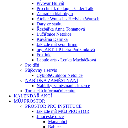
Pivovar Hulvát
Pro chuť k dialogu - Cider Talk
Zahrádka blahobytu
Atelier Wunsch - Hedvika Wunsch
Dary ze statku
Řezbářka Anna Tomanová
Lučištnice Netolice
Kavárna Darinka
Jak zde mít svou firmu
my_ART_PP Petra Podzimková
Fox ink
Lapule arts - Lenka Macháčková
Pro děti
Půjčovny a servis
Cyklo&Outdoor Netolice
NABÍDKA ZAMĚSTNÁNÍ
Nabídky zaměstnání - inzerce
Turistická informační centra
KALENDÁŘ AKCÍ
MŮJ PROSTOR
PROSTOR PRO INSTITUCE
Jak zde mít MŮJ PROSTOR
Jihočeské obce
Mapa obcí
Babice