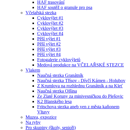
HAF trasování
HAF soutěž o granule pro psa
Včelařská stezka
Cyklovýlet #1
Cyklovýlet #2
Cyklovýlet #3
Cyklovýlet #4
Pěší výlet #1
Pěší výlet #2
Pěší výlet #3
Pěší výlet #4
Fotogalerie cyklovýletů
Medová produkce na VČELAŘSKÉ STEZCE
Vlakem
Naučná stezka Granátník
Naučná stezka Třísov - Dívčí Kámen - Holubov
Z Krumlova na rozhlednu Granátník a na Kleť
Naučná stezka Olšina
Ze Zlaté Koruny za minivesničkou do Plešovic
K2 Blanského lesa
Fritschova stezka aneb ven z města kaňonem
Vltavy
Muzea, expozice
Na ryby
Pro skupiny (školy, senioři)