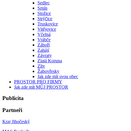
Sedlec
Srnín
Stožice
Strýčice
Truskovice
Vitějovice
Včelná
Vrábče
Záboří
Zahájí
Závraty
Zlatá Koruna
Zliv
Žabovřesky
Jak zde mít svou obec
PROSTOR PRO FIRMY
Jak zde mít MŮJ PROSTOR
Publicita
Partneři
Kraj Jihočeský