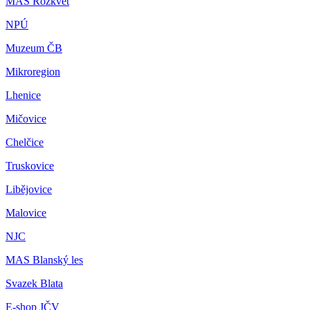
MAS Rozkvět
NPÚ
Muzeum ČB
Mikroregion
Lhenice
Mičovice
Chelčice
Truskovice
Libějovice
Malovice
NJC
MAS Blanský les
Svazek Blata
E-shop JČV