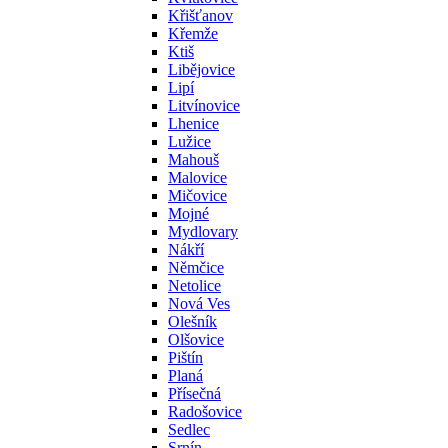
Křišťanov
Křemže
Ktiš
Libějovice
Lipí
Litvínovice
Lhenice
Lužice
Mahouš
Malovice
Mičovice
Mojné
Mydlovary
Nákří
Němčice
Netolice
Nová Ves
Olešník
Olšovice
Pištín
Planá
Přísečná
Radošovice
Sedlec
Srnín