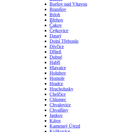
Boršov nad Vltavou
Branišov
Brloh
Břehov
Čakov
Čejkovice
Dasný
Dolní Třebonín
Dívčice
Dříteň
Dubné
Habří
Hlavatce
Holubov
Homole
Hradce
Hracholusky
Chelčice
Chlumec
Chvalovice
Chvalšiny
Jankov
Kájov
Kamenný Újezd
Kvítkovice