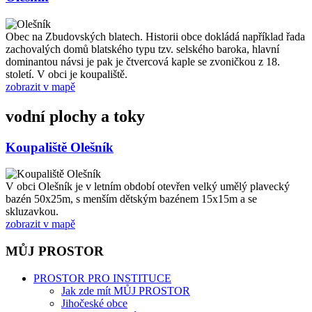
Obec na Zbudovských blatech. Historii obce dokládá například řada
zachovalých domů blatského typu tzv. selského baroka, hlavní
dominantou návsi je pak je čtvercová kaple se zvoničkou z 18.
století. V obci je koupaliště.
zobrazit v mapě
vodní plochy a toky
Koupaliště Olešník
V obci Olešník je v letním období otevřen velký umělý plavecký
bazén 50x25m, s menším dětským bazénem 15x15m a se
skluzavkou.
zobrazit v mapě
MŮJ PROSTOR
PROSTOR PRO INSTITUCE
Jak zde mít MŮJ PROSTOR
Jihočeské obce