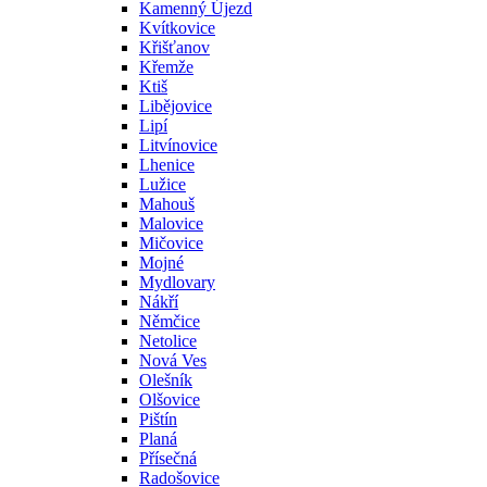
Kamenný Újezd
Kvítkovice
Křišťanov
Křemže
Ktiš
Libějovice
Lipí
Litvínovice
Lhenice
Lužice
Mahouš
Malovice
Mičovice
Mojné
Mydlovary
Nákří
Němčice
Netolice
Nová Ves
Olešník
Olšovice
Pištín
Planá
Přísečná
Radošovice