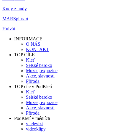
Kudy z nudy
MARSplusart
Hulvát
INFORMACE
O NÁS
KONTAKT
TOP CÍLE
Kleť
Selské baroko
Muzea, expozice
Akce, slavnosti
Příroda
TOP cíle v PodKletí
Kleť
Selské baroko
Muzea, expozice
Akce, slavnosti
Příroda
PodKletí v médiích
v televizi
videoklipy