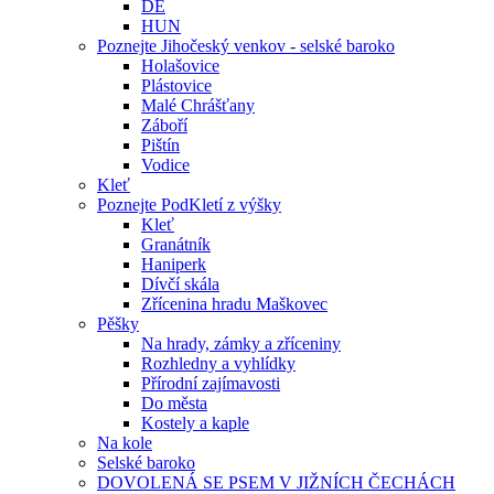
DE
HUN
Poznejte Jihočeský venkov - selské baroko
Holašovice
Plástovice
Malé Chrášťany
Záboří
Pištín
Vodice
Kleť
Poznejte PodKletí z výšky
Kleť
Granátník
Haniperk
Dívčí skála
Zřícenina hradu Maškovec
Pěšky
Na hrady, zámky a zříceniny
Rozhledny a vyhlídky
Přírodní zajímavosti
Do města
Kostely a kaple
Na kole
Selské baroko
DOVOLENÁ SE PSEM V JIŽNÍCH ČECHÁCH