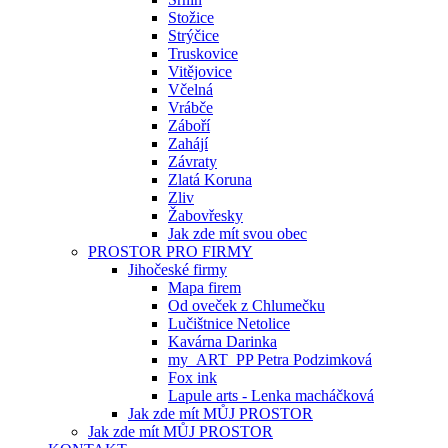
Stožice
Strýčice
Truskovice
Vitějovice
Včelná
Vrábče
Záboří
Zahájí
Závraty
Zlatá Koruna
Zliv
Žabovřesky
Jak zde mít svou obec
PROSTOR PRO FIRMY
Jihočeské firmy
Mapa firem
Od oveček z Chlumečku
Lučištnice Netolice
Kavárna Darinka
my_ART_PP Petra Podzimková
Fox ink
Lapule arts - Lenka macháčková
Jak zde mít MŮJ PROSTOR
Jak zde mít MŮJ PROSTOR