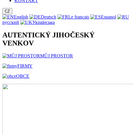
KONTAKT
CZ
English
Deutsch
Le français
Espanol
русский
Українська
AUTENTICKÝ JIHOČESKÝ
VENKOV
MŮJ PROSTOR
FIRMY
OBCE