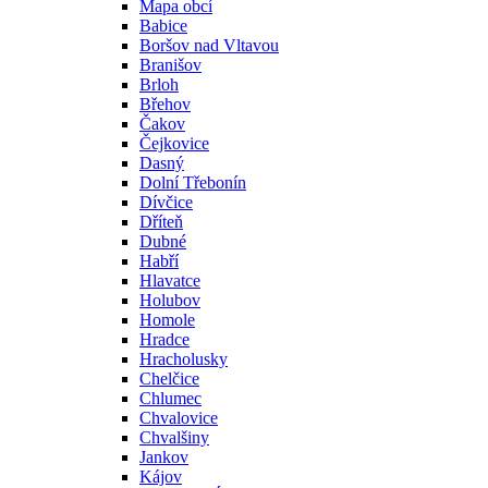
Mapa obcí
Babice
Boršov nad Vltavou
Branišov
Brloh
Břehov
Čakov
Čejkovice
Dasný
Dolní Třebonín
Dívčice
Dříteň
Dubné
Habří
Hlavatce
Holubov
Homole
Hradce
Hracholusky
Chelčice
Chlumec
Chvalovice
Chvalšiny
Jankov
Kájov