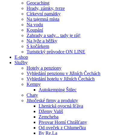
Geocaching
Hrady, zámky, tvrze
Církevní památky
Na tajemná místa
Na vodu
Koupání
Zahrady a sady... tady je ráj!
Na lyže a běžky
S kočárkem
Turistický průvodce ON LINE
E-shop
Služby
Hotely a penziony
Vyhledání penzionu v Jižních Čechách
Vyhledání hotelu v Jižních Čechách
Kempy
Autokemping Štilec
Chaty
Jihočeské firmy a produkty
Lhenická ovocná šťáva
Džemy Vališ
Zemcheba
Pivovar Horní Chrášťany
Od oveček z Chlumečku
By Re.La