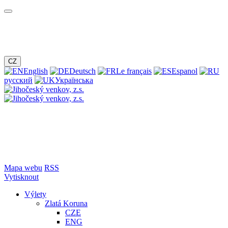
CZ
English
Deutsch
Le français
Espanol
русский
Українська
Mapa webu
RSS
Vytisknout
Výlety
Zlatá Koruna
CZE
ENG