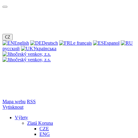
CZ
English
Deutsch
Le français
Espanol
русский
Українська
Mapa webu
RSS
Vytisknout
Výlety
Zlatá Koruna
CZE
ENG