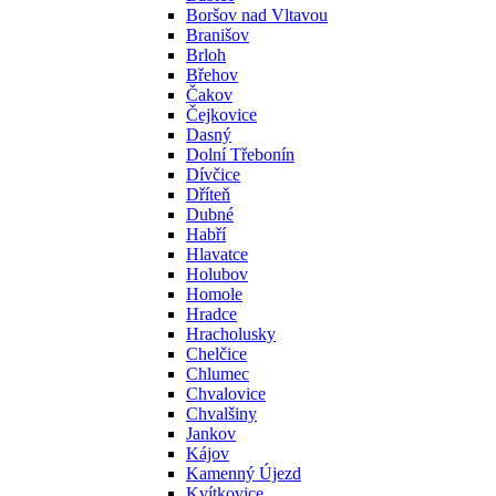
Boršov nad Vltavou
Branišov
Brloh
Břehov
Čakov
Čejkovice
Dasný
Dolní Třebonín
Dívčice
Dříteň
Dubné
Habří
Hlavatce
Holubov
Homole
Hradce
Hracholusky
Chelčice
Chlumec
Chvalovice
Chvalšiny
Jankov
Kájov
Kamenný Újezd
Kvítkovice