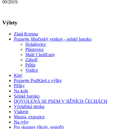
09/2019.
Výlety
Zlatá Koruna
Poznejte Jihočeský venkov - selské baroko
Holašovice
Plástovice
Malé Chrášťany
Záboří
Pištín
Vodice
Kleť
Poznejte PodKletí z výšky
Pěšky
Na kole
Selské baroko
DOVOLENÁ SE PSEM V JIŽNÍCH ČECHÁCH
Včelařská stezka
Vlakem
Muzea, expozice
Na ryby
Pro skupiny (školy, senioři)