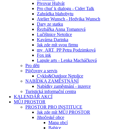
Pivovar Hulvát
Pro chuť k dialogu - Cider Talk
Zahrádka blahobytu
Atelier Wunsch - Hedvika Wunsch
Dary ze statku
Řezbářka Anna Tomanová
Lučištnice Netolice
Kavárna Darinka
Jak zde mít svou firmu
my_ART_PP Petra Podzimková
Fox ink
Lapule arts - Lenka Macháčková
Pro děti
Půjčovny a servis
Cyklo&Outdoor Netolice
NABÍDKA ZAMĚSTNÁNÍ
Nabídky zaměstnání - inzerce
Turistická informační centra
KALENDÁŘ AKCÍ
MŮJ PROSTOR
PROSTOR PRO INSTITUCE
Jak zde mít MŮJ PROSTOR
Jihočeské obce
Mapa obcí
Babice