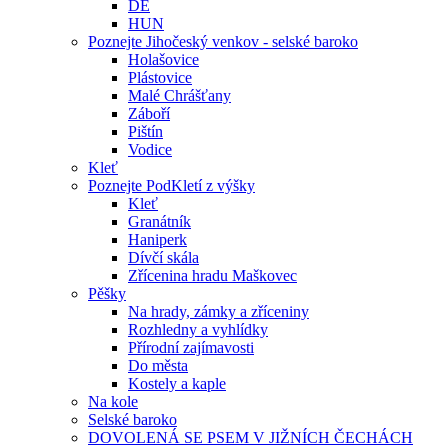
DE
HUN
Poznejte Jihočeský venkov - selské baroko
Holašovice
Plástovice
Malé Chrášťany
Záboří
Pištín
Vodice
Kleť
Poznejte PodKletí z výšky
Kleť
Granátník
Haniperk
Dívčí skála
Zřícenina hradu Maškovec
Pěšky
Na hrady, zámky a zříceniny
Rozhledny a vyhlídky
Přírodní zajímavosti
Do města
Kostely a kaple
Na kole
Selské baroko
DOVOLENÁ SE PSEM V JIŽNÍCH ČECHÁCH