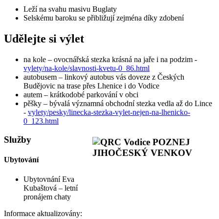
Leží na svahu masivu Buglaty
Selskému baroku se přibližují zejména díky zdobení
Udělejte si výlet
na kole – ovocnářská stezka krásná na jaře i na podzim -
vylety/na-kole/slavnosti-kvetu-0_86.html
autobusem – linkový autobus vás doveze z Českých
Budějovic na trase přes Lhenice i do Vodice
autem – krátkodobé parkování v obci
pěšky – bývalá významná obchodní stezka vedla až do Lince
-
vylety/pesky/linecka-stezka-vylet-nejen-na-lhenicko-
0_123.html
Služby
Ubytování
Ubytovnání Eva
Kubaštová – letní
pronájem chaty
Informace aktualizovány: