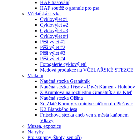
HAF trasování
HAF soutěž o granule pro psa
Včelařská stezka
Cyklovýlet #1
Cyklovýlet #2
Cyklovýlet #3
Cyklovýlet #4
Pěší výlet #1
Pěší výlet #2
Pěší výlet #3
Pěší výlet #4
Fotogalerie cyklovýletů
Medová produkce na VČELAŘSKÉ STEZCE
Vlakem
Naučná stezka Granátník
Naučná stezka Třísov - Dívčí Kámen - Holubov
Z Krumlova na rozhlednu Granátník a na Kleť
Naučná stezka Olšina
Ze Zlaté Koruny za minivesničkou do Plešovic
K2 Blanského lesa
Fritschova stezka aneb ven z města kaňonem
Vltavy
Muzea, expozice
Na ryby
Pro skupiny (školy, senioři)