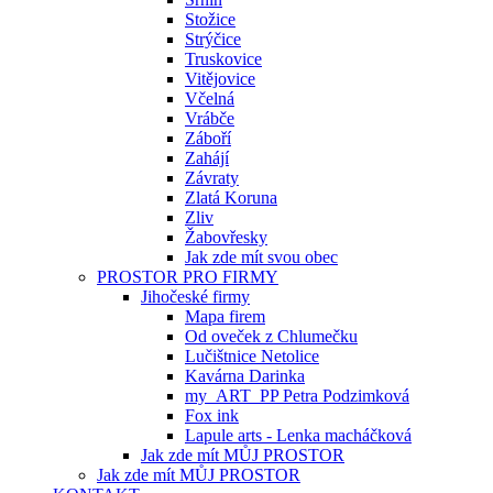
Stožice
Strýčice
Truskovice
Vitějovice
Včelná
Vrábče
Záboří
Zahájí
Závraty
Zlatá Koruna
Zliv
Žabovřesky
Jak zde mít svou obec
PROSTOR PRO FIRMY
Jihočeské firmy
Mapa firem
Od oveček z Chlumečku
Lučištnice Netolice
Kavárna Darinka
my_ART_PP Petra Podzimková
Fox ink
Lapule arts - Lenka macháčková
Jak zde mít MŮJ PROSTOR
Jak zde mít MŮJ PROSTOR