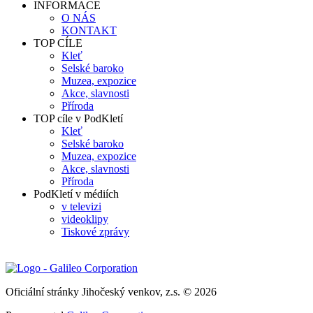
INFORMACE
O NÁS
KONTAKT
TOP CÍLE
Kleť
Selské baroko
Muzea, expozice
Akce, slavnosti
Příroda
TOP cíle v PodKletí
Kleť
Selské baroko
Muzea, expozice
Akce, slavnosti
Příroda
PodKletí v médiích
v televizi
videoklipy
Tiskové zprávy
Oficiální stránky Jihočeský venkov, z.s. © 2026