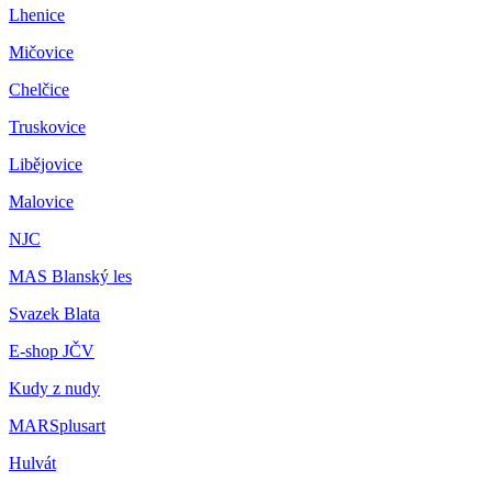
Lhenice
Mičovice
Chelčice
Truskovice
Libějovice
Malovice
NJC
MAS Blanský les
Svazek Blata
E-shop JČV
Kudy z nudy
MARSplusart
Hulvát