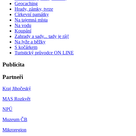
Geocaching
Hrady, zámky, tvrze
Církevní památky
Na tajemná místa
Na vodu
Koupání
Zahrady a sady... tady je ráj!
Na lyže a běžky
S kočárkem
Turistický průvodce ON LINE
Publicita
Partneři
Kraj Jihočeský
MAS Rozkvět
NPÚ
Muzeum ČB
Mikroregion