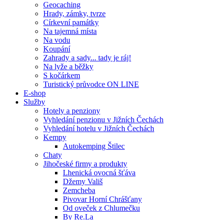
Geocaching
Hrady, zámky, tvrze
Církevní památky
Na tajemná místa
Na vodu
Koupání
Zahrady a sady... tady je ráj!
Na lyže a běžky
S kočárkem
Turistický průvodce ON LINE
E-shop
Služby
Hotely a penziony
Vyhledání penzionu v Jižních Čechách
Vyhledání hotelu v Jižních Čechách
Kempy
Autokemping Štilec
Chaty
Jihočeské firmy a produkty
Lhenická ovocná šťáva
Džemy Vališ
Zemcheba
Pivovar Horní Chrášťany
Od oveček z Chlumečku
By Re.La