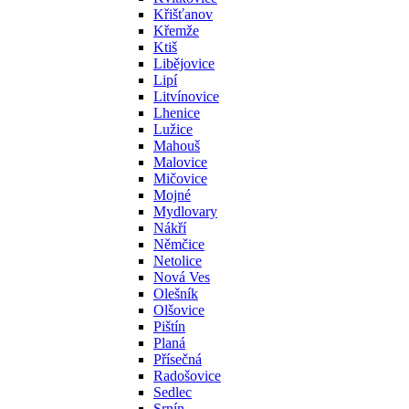
Křišťanov
Křemže
Ktiš
Libějovice
Lipí
Litvínovice
Lhenice
Lužice
Mahouš
Malovice
Mičovice
Mojné
Mydlovary
Nákří
Němčice
Netolice
Nová Ves
Olešník
Olšovice
Pištín
Planá
Přísečná
Radošovice
Sedlec
Srnín