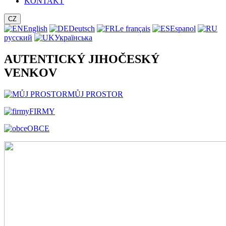
KONTAKT
CZ
English
Deutsch
Le français
Espanol
русский
Українська
AUTENTICKÝ JIHOČESKÝ
VENKOV
MŮJ PROSTOR
FIRMY
OBCE