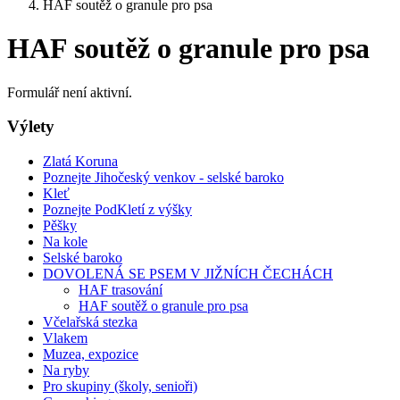
HAF soutěž o granule pro psa
HAF soutěž o granule pro psa
Formulář není aktivní.
Výlety
Zlatá Koruna
Poznejte Jihočeský venkov - selské baroko
Kleť
Poznejte PodKletí z výšky
Pěšky
Na kole
Selské baroko
DOVOLENÁ SE PSEM V JIŽNÍCH ČECHÁCH
HAF trasování
HAF soutěž o granule pro psa
Včelařská stezka
Vlakem
Muzea, expozice
Na ryby
Pro skupiny (školy, senioři)