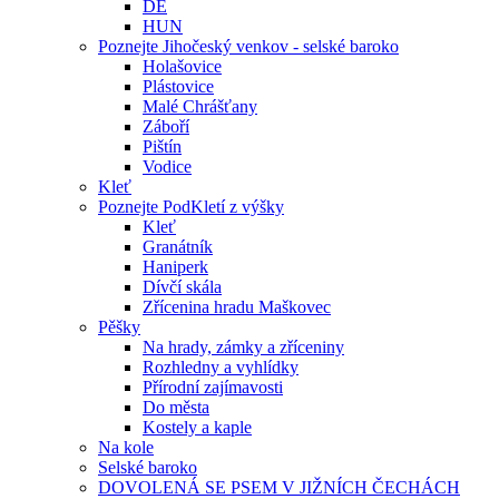
DE
HUN
Poznejte Jihočeský venkov - selské baroko
Holašovice
Plástovice
Malé Chrášťany
Záboří
Pištín
Vodice
Kleť
Poznejte PodKletí z výšky
Kleť
Granátník
Haniperk
Dívčí skála
Zřícenina hradu Maškovec
Pěšky
Na hrady, zámky a zříceniny
Rozhledny a vyhlídky
Přírodní zajímavosti
Do města
Kostely a kaple
Na kole
Selské baroko
DOVOLENÁ SE PSEM V JIŽNÍCH ČECHÁCH