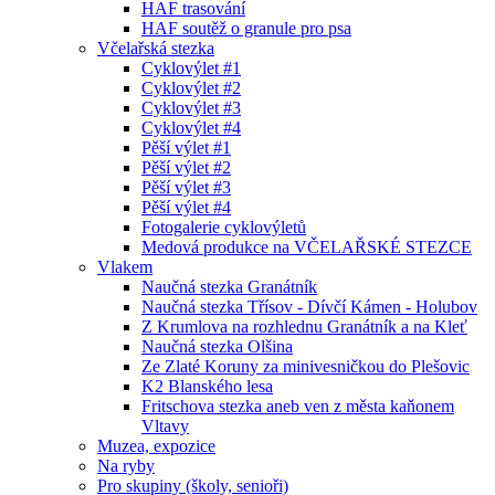
HAF trasování
HAF soutěž o granule pro psa
Včelařská stezka
Cyklovýlet #1
Cyklovýlet #2
Cyklovýlet #3
Cyklovýlet #4
Pěší výlet #1
Pěší výlet #2
Pěší výlet #3
Pěší výlet #4
Fotogalerie cyklovýletů
Medová produkce na VČELAŘSKÉ STEZCE
Vlakem
Naučná stezka Granátník
Naučná stezka Třísov - Dívčí Kámen - Holubov
Z Krumlova na rozhlednu Granátník a na Kleť
Naučná stezka Olšina
Ze Zlaté Koruny za minivesničkou do Plešovic
K2 Blanského lesa
Fritschova stezka aneb ven z města kaňonem
Vltavy
Muzea, expozice
Na ryby
Pro skupiny (školy, senioři)