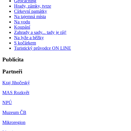
Geocaching
Hrady, zámky, tvrze
Církevní památky
Na tajemná místa
Na vodu
Koupání
Zahrady a sady... tady je ráj!
Na lyže a běžky
S kočárkem
Turistický průvodce ON LINE
Publicita
Partneři
Kraj Jihočeský
MAS Rozkvět
NPÚ
Muzeum ČB
Mikroregion