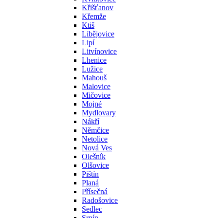
Křišťanov
Křemže
Ktiš
Libějovice
Lipí
Litvínovice
Lhenice
Lužice
Mahouš
Malovice
Mičovice
Mojné
Mydlovary
Nákří
Němčice
Netolice
Nová Ves
Olešník
Olšovice
Pištín
Planá
Přísečná
Radošovice
Sedlec
Srnín