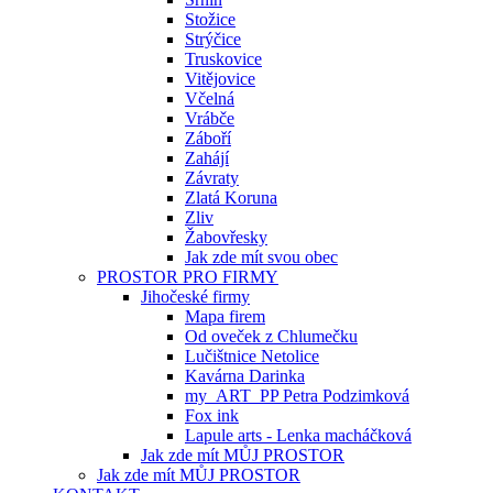
Stožice
Strýčice
Truskovice
Vitějovice
Včelná
Vrábče
Záboří
Zahájí
Závraty
Zlatá Koruna
Zliv
Žabovřesky
Jak zde mít svou obec
PROSTOR PRO FIRMY
Jihočeské firmy
Mapa firem
Od oveček z Chlumečku
Lučištnice Netolice
Kavárna Darinka
my_ART_PP Petra Podzimková
Fox ink
Lapule arts - Lenka macháčková
Jak zde mít MŮJ PROSTOR
Jak zde mít MŮJ PROSTOR