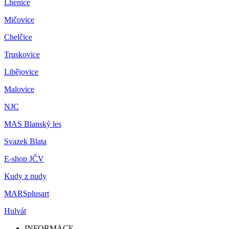
Lhenice
Mičovice
Chelčice
Truskovice
Libějovice
Malovice
NJC
MAS Blanský les
Svazek Blata
E-shop JČV
Kudy z nudy
MARSplusart
Hulvát
INFORMACE