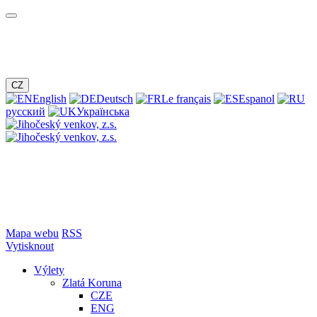
CZ
English
Deutsch
Le français
Espanol
русский
Українська
Mapa webu
RSS
Vytisknout
Výlety
Zlatá Koruna
CZE
ENG