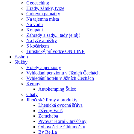
Geocaching
Hrady, zámky, tvrze
Církevní památky
Na tajemná místa
Na vodu
Koupání
Zahrady a sady... tady je ráj!
Na lyže a běžky
S kočárkem
Turistický průvodce ON LINE
E-shop
Služby
Hotely a penziony
Vyhledání penzionu v Jižních Čechách
Vyhledání hotelu v Jižních Čechách
Kempy
Autokemping Štilec
Chaty
Jihočeské firmy a produkty
Lhenická ovocná šťáva
Džemy Vališ
Zemcheba
Pivovar Horní Chrášťany
Od oveček z Chlumečku
By Re.La