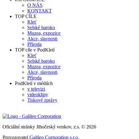
O NÁS
KONTAKT
TOP CÍLE
Kleť
Selské baroko
Muzea, expozice
Akce, slavnosti
Příroda
TOP cíle v PodKletí
Kleť
Selské baroko
Muzea, expozice
Akce, slavnosti
Příroda
PodKletí v médiích
v televizi
videoklipy
Tiskové zprávy
Oficiální stránky Jihočeský venkov, z.s. © 2026
Provozovatel
Galileo Corporation s.r.o.