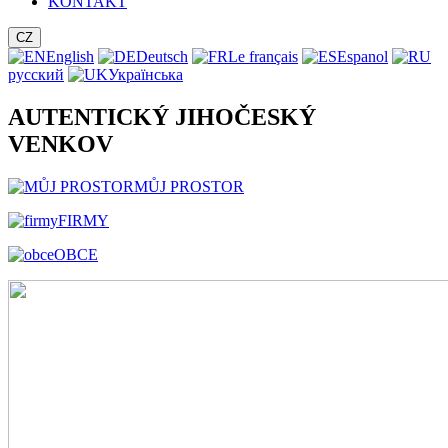
KONTAKT
CZ
English
Deutsch
Le français
Espanol
русский
Українська
AUTENTICKÝ JIHOČESKÝ
VENKOV
MŮJ PROSTOR
FIRMY
OBCE