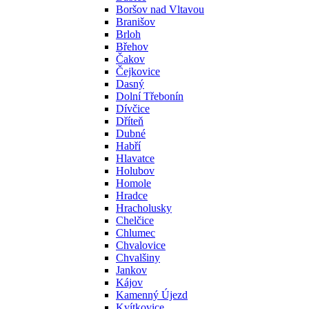
Boršov nad Vltavou
Branišov
Brloh
Břehov
Čakov
Čejkovice
Dasný
Dolní Třebonín
Dívčice
Dříteň
Dubné
Habří
Hlavatce
Holubov
Homole
Hradce
Hracholusky
Chelčice
Chlumec
Chvalovice
Chvalšiny
Jankov
Kájov
Kamenný Újezd
Kvítkovice