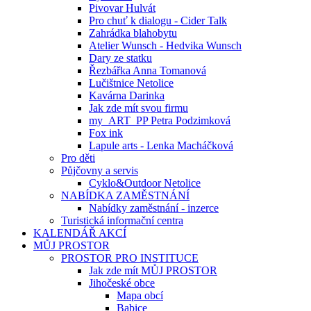
Pivovar Hulvát
Pro chuť k dialogu - Cider Talk
Zahrádka blahobytu
Atelier Wunsch - Hedvika Wunsch
Dary ze statku
Řezbářka Anna Tomanová
Lučištnice Netolice
Kavárna Darinka
Jak zde mít svou firmu
my_ART_PP Petra Podzimková
Fox ink
Lapule arts - Lenka Macháčková
Pro děti
Půjčovny a servis
Cyklo&Outdoor Netolice
NABÍDKA ZAMĚSTNÁNÍ
Nabídky zaměstnání - inzerce
Turistická informační centra
KALENDÁŘ AKCÍ
MŮJ PROSTOR
PROSTOR PRO INSTITUCE
Jak zde mít MŮJ PROSTOR
Jihočeské obce
Mapa obcí
Babice