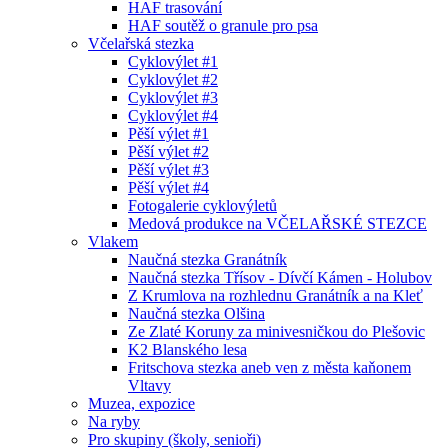
HAF trasování
HAF soutěž o granule pro psa
Včelařská stezka
Cyklovýlet #1
Cyklovýlet #2
Cyklovýlet #3
Cyklovýlet #4
Pěší výlet #1
Pěší výlet #2
Pěší výlet #3
Pěší výlet #4
Fotogalerie cyklovýletů
Medová produkce na VČELAŘSKÉ STEZCE
Vlakem
Naučná stezka Granátník
Naučná stezka Třísov - Dívčí Kámen - Holubov
Z Krumlova na rozhlednu Granátník a na Kleť
Naučná stezka Olšina
Ze Zlaté Koruny za minivesničkou do Plešovic
K2 Blanského lesa
Fritschova stezka aneb ven z města kaňonem
Vltavy
Muzea, expozice
Na ryby
Pro skupiny (školy, senioři)