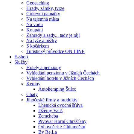
Geocaching
Hrady, zámky, tvrze
Církevní památky
Na tajemná místa
Na vodu
Koupání
Zahrady a sady... tady je ráj!
Na lyže a běžky
S kočárkem
Turistický průvodce ON LINE
E-shop
Služby
Hotely a penziony
Vyhledání penzionu v Jižních Čechách
Vyhledání hotelu v Jižních Čechách
Kempy
Autokemping Štilec
Chaty
Jihočeské firmy a produkty
Lhenická ovocná šťáva
Džemy Vališ
Zemcheba
Pivovar Horní Chrášťany
Od oveček z Chlumečku
By Re.La