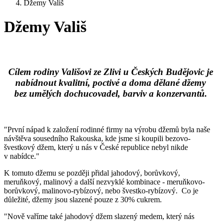
Džemy Vališ
Džemy Vališ
Cílem rodiny Vališovi ze Zlivi u Českých Budějovic je
nabídnout kvalitní, poctivé a doma dělané džemy
bez umělých dochucovadel, barviv a konzervantů.
"První nápad k založení rodinné firmy na výrobu džemů byla naše
návštěva sousedního Rakouska, kde jsme si koupili bezovo-
švestkový džem, který u nás v České republice nebyl nikde
v nabídce."
K tomuto džemu se později přidal jahodový, borůvkový,
meruňkový, malinový a další nezvyklé kombinace - meruňkovo-
borůvkový, malinovo-rybízový, nebo švestko-rybízový. Co je
důležité, džemy jsou slazené pouze z 30% cukrem.
"Nově vaříme také jahodový džem slazený medem, který nás