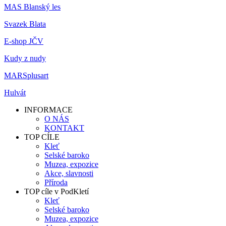
MAS Blanský les
Svazek Blata
E-shop JČV
Kudy z nudy
MARSplusart
Hulvát
INFORMACE
O NÁS
KONTAKT
TOP CÍLE
Kleť
Selské baroko
Muzea, expozice
Akce, slavnosti
Příroda
TOP cíle v PodKletí
Kleť
Selské baroko
Muzea, expozice