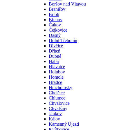
Boršov nad Vltavou
Branišov
Brloh
Břehov
Čakov
Čejkovice
Dasný
Dolní Třebonín
Dívčice
Dříteň
Dubné
Habří
Hlavatce
Holubov
Homole
Hradce
Hracholusky
Chelčice
Chlumec
Chvalovice
Chvalšiny
Jankov
Kájov
Kamenný Újezd
Kvítkovice