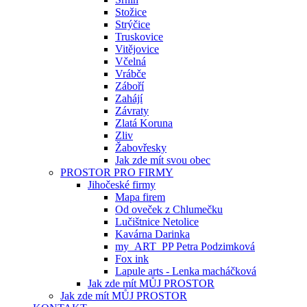
Stožice
Strýčice
Truskovice
Vitějovice
Včelná
Vrábče
Záboří
Zahájí
Závraty
Zlatá Koruna
Zliv
Žabovřesky
Jak zde mít svou obec
PROSTOR PRO FIRMY
Jihočeské firmy
Mapa firem
Od oveček z Chlumečku
Lučištnice Netolice
Kavárna Darinka
my_ART_PP Petra Podzimková
Fox ink
Lapule arts - Lenka macháčková
Jak zde mít MŮJ PROSTOR
Jak zde mít MŮJ PROSTOR