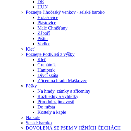
DE
HUN
Poznejte Jihočeský venkov - selské baroko
Holašovice
Plástovice
Malé Chrášťany
Záboří
Pištín
Vodice
Kleť
Poznejte PodKletí z výšky
Kleť
Granátník
Haniperk
Dívčí skála
Zřícenina hradu Maškovec
Pěšky
Na hrady, zámky a zříceniny
Rozhledny a vyhlídky
Přírodní zajímavosti
Do města
Kostely a kaple
Na kole
Selské baroko
DOVOLENÁ SE PSEM V JIŽNÍCH ČECHÁCH