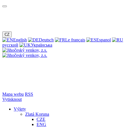
CZ
English
Deutsch
Le français
Espanol
русский
Українська
Mapa webu
RSS
Vytisknout
Výlety
Zlatá Koruna
CZE
ENG