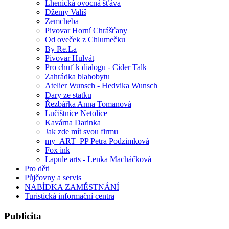
Lhenická ovocná šťáva
Džemy Vališ
Zemcheba
Pivovar Horní Chrášťany
Od oveček z Chlumečku
By Re.La
Pivovar Hulvát
Pro chuť k dialogu - Cider Talk
Zahrádka blahobytu
Atelier Wunsch - Hedvika Wunsch
Dary ze statku
Řezbářka Anna Tomanová
Lučištnice Netolice
Kavárna Darinka
Jak zde mít svou firmu
my_ART_PP Petra Podzimková
Fox ink
Lapule arts - Lenka Macháčková
Pro děti
Půjčovny a servis
NABÍDKA ZAMĚSTNÁNÍ
Turistická informační centra
Publicita