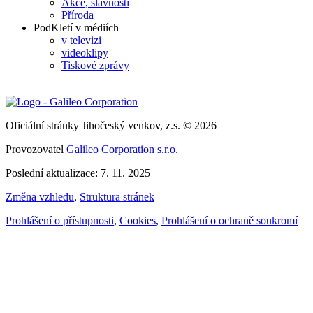
Akce, slavnosti
Příroda
PodKletí v médiích
v televizi
videoklipy
Tiskové zprávy
Oficiální stránky Jihočeský venkov, z.s. © 2026
Provozovatel
Galileo Corporation s.r.o.
Poslední aktualizace: 7. 11. 2025
Změna vzhledu
,
Struktura stránek
Prohlášení o přístupnosti
,
Cookies
,
Prohlášení o ochraně soukromí