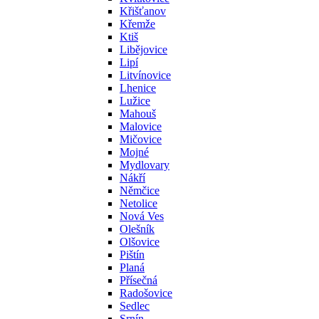
Křišťanov
Křemže
Ktiš
Libějovice
Lipí
Litvínovice
Lhenice
Lužice
Mahouš
Malovice
Mičovice
Mojné
Mydlovary
Nákří
Němčice
Netolice
Nová Ves
Olešník
Olšovice
Pištín
Planá
Přísečná
Radošovice
Sedlec
Srnín