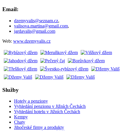
Email:
dzemyvalis@seznam.cz
,
valisova.martina@gmail.com
,
jardavalis@gmail.com
Web:
www.dzemyvalis.cz
Služby
Hotely a penziony
Vyhledání penzionu v Jižních Čechách
Vyhledání hotelu v Jižních Čechách
Kempy
Chaty
Jihočeské firmy a produkty