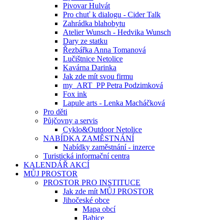
Pivovar Hulvát
Pro chuť k dialogu - Cider Talk
Zahrádka blahobytu
Atelier Wunsch - Hedvika Wunsch
Dary ze statku
Řezbářka Anna Tomanová
Lučištnice Netolice
Kavárna Darinka
Jak zde mít svou firmu
my_ART_PP Petra Podzimková
Fox ink
Lapule arts - Lenka Macháčková
Pro děti
Půjčovny a servis
Cyklo&Outdoor Netolice
NABÍDKA ZAMĚSTNÁNÍ
Nabídky zaměstnání - inzerce
Turistická informační centra
KALENDÁŘ AKCÍ
MŮJ PROSTOR
PROSTOR PRO INSTITUCE
Jak zde mít MŮJ PROSTOR
Jihočeské obce
Mapa obcí
Babice