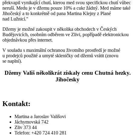
překvapil vynikající chutí, kterou med svou specifickou chutí vůbec
neruší. Medu je v džemu pouze 10% a cukr žádný. Med máme také
Jihočeský a to konkrétně od pana Martina Klejny z Plané
nad Lužnicí."
Džemy je možné zakoupit v několika obchodech v Českých
Budějovicích, osobním odběrem ve Zlivi, popřípadě elektronickou
objednávkou přes internet.
V souladu s maximální ochranou životního prostředí je možné
u prodejců použité a umyté skleničky od džemů vrátit (znovu
se naplní).
Džemy Vališ několikrát získaly cenu Chutná hezky.
Jihočesky
Kontakt:
Martina a Jaroslav Vališovi
Jáchymovská 742
Zliv 373 44
Telefon: +420 724 410 281