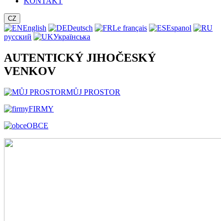
KONTAKT
CZ
English
Deutsch
Le français
Espanol
русский
Українська
AUTENTICKÝ JIHOČESKÝ
VENKOV
MŮJ PROSTOR
FIRMY
OBCE