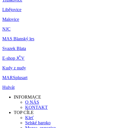
Libějovice
Malovice
NJC
MAS Blanský les
Svazek Blata
E-shop JČV
Kudy z nudy
MARSplusart
Hulvát
INFORMACE
O NÁS
KONTAKT
TOP CÍLE
Kleť
Selské baroko
Muzea, expozice