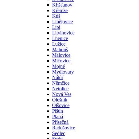
Křišťanov
Křemže
Ktiš
Libějovice
Lipí
Litvínovice
Lhenice
Lužice
Mahouš
Malovice
Mičovice
Mojné
Mydlovary
Nákří
Němčice
Netolice
Nová Ves
Olešník
Olšovice
Pištín
Planá
Přísečná
Radošovice
Sedlec
Srnín