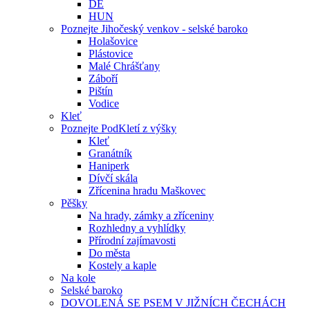
DE
HUN
Poznejte Jihočeský venkov - selské baroko
Holašovice
Plástovice
Malé Chrášťany
Záboří
Pištín
Vodice
Kleť
Poznejte PodKletí z výšky
Kleť
Granátník
Haniperk
Dívčí skála
Zřícenina hradu Maškovec
Pěšky
Na hrady, zámky a zříceniny
Rozhledny a vyhlídky
Přírodní zajímavosti
Do města
Kostely a kaple
Na kole
Selské baroko
DOVOLENÁ SE PSEM V JIŽNÍCH ČECHÁCH