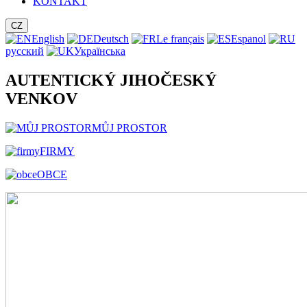
KONTAKT
CZ
English
Deutsch
Le français
Espanol
русский
Українська
AUTENTICKÝ JIHOČESKÝ
VENKOV
MŮJ PROSTOR
FIRMY
OBCE