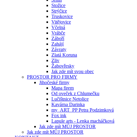
Stožice
Strýčice
Truskovice
Vitějovice
Včelná
Vrábče
Záboří
Zahájí
Závraty
Zlatá Koruna
Zliv
Žabovřesky
Jak zde mít svou obec
PROSTOR PRO FIRMY
Jihočeské firmy
Mapa firem
Od oveček z Chlumečku
Lučištnice Netolice
Kavárna Darinka
my_ART_PP Petra Podzimková
Fox ink
Lapule arts - Lenka macháčková
Jak zde mít MŮJ PROSTOR
Jak zde mít MŮJ PROSTOR