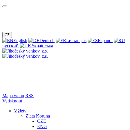
CZ
English
Deutsch
Le français
Espanol
русский
Українська
Mapa webu
RSS
Vytisknout
Výlety
Zlatá Koruna
CZE
ENG