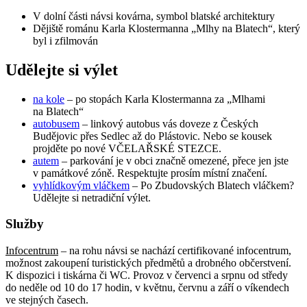
V dolní části návsi kovárna, symbol blatské architektury
Dějiště románu Karla Klostermanna „Mlhy na Blatech“, který
byl i zfilmován
Udělejte si výlet
na kole
– po stopách Karla Klostermanna za „Mlhami
na Blatech“
autobusem
– linkový autobus vás doveze z Českých
Budějovic přes Sedlec až do Plástovic. Nebo se kousek
projděte po nové VČELAŘSKÉ STEZCE.
autem
– parkování je v obci značně omezené, přece jen jste
v památkové zóně. Respektujte prosím místní značení.
vyhlídkovým vláčkem
– Po Zbudovských Blatech vláčkem?
Udělejte si netradiční výlet.
Služby
Infocentrum
– na rohu návsi se nachází certifikované infocentrum,
možnost zakoupení turistických předmětů a drobného občerstvení.
K dispozici i tiskárna či WC. Provoz v červenci a srpnu od středy
do neděle od 10 do 17 hodin, v květnu, červnu a září o víkendech
ve stejných časech.