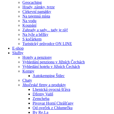
Geocaching
Hrady, zámky, tvrze
Církevní památky
Na tajemná místa
Na vodu
Koupání
Zahrady a sady... tady je ráj!
Na lyže a běžky
S kočárkem
Turistický průvodce ON LINE
E-shop
Služby
Hotely a penziony
Vyhledání penzionu v Jižních Čechách
Vyhledání hotelu v Jižních Čechách
Kempy
Autokemping Štilec
Chaty
Jihočeské firmy a produkty
Lhenická ovocná šťáva
Džemy Vališ
Zemcheba
Pivovar Horní Chrášťany
Od oveček z Chlumečku
By Re.La