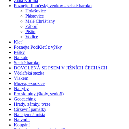
Zlatá Koruna
Poznejte Jihočeský venkov - selské baroko
Holašovice
Plástovice
Malé Chrášťany
Záboří
Pištín
Vodice
Kleť
Poznejte PodKletí z výšky
Pěšky
Na kole
Selské baroko
DOVOLENÁ SE PSEM V JIŽNÍCH ČECHÁCH
Včelařská stezka
Vlakem
Muzea, expozice
Na ryby
Pro skupiny (školy, senioři)
Geocaching
Hrady, zámky, tvrze
Církevní památky
Na tajemná místa
Na vodu
Koupání