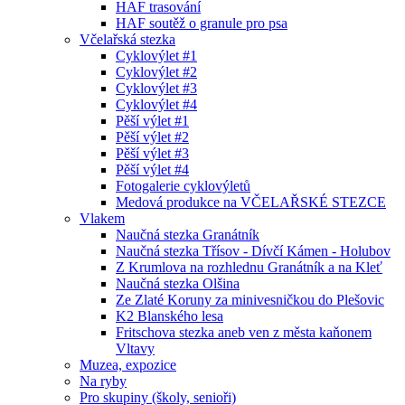
HAF trasování
HAF soutěž o granule pro psa
Včelařská stezka
Cyklovýlet #1
Cyklovýlet #2
Cyklovýlet #3
Cyklovýlet #4
Pěší výlet #1
Pěší výlet #2
Pěší výlet #3
Pěší výlet #4
Fotogalerie cyklovýletů
Medová produkce na VČELAŘSKÉ STEZCE
Vlakem
Naučná stezka Granátník
Naučná stezka Třísov - Dívčí Kámen - Holubov
Z Krumlova na rozhlednu Granátník a na Kleť
Naučná stezka Olšina
Ze Zlaté Koruny za minivesničkou do Plešovic
K2 Blanského lesa
Fritschova stezka aneb ven z města kaňonem
Vltavy
Muzea, expozice
Na ryby
Pro skupiny (školy, senioři)