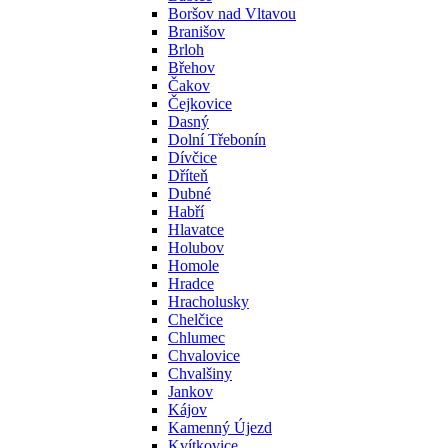
Boršov nad Vltavou
Branišov
Brloh
Břehov
Čakov
Čejkovice
Dasný
Dolní Třebonín
Dívčice
Dříteň
Dubné
Habří
Hlavatce
Holubov
Homole
Hradce
Hracholusky
Chelčice
Chlumec
Chvalovice
Chvalšiny
Jankov
Kájov
Kamenný Újezd
Kvítkovice