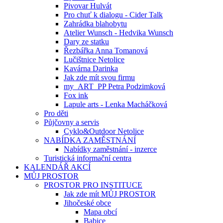
Pivovar Hulvát
Pro chuť k dialogu - Cider Talk
Zahrádka blahobytu
Atelier Wunsch - Hedvika Wunsch
Dary ze statku
Řezbářka Anna Tomanová
Lučištnice Netolice
Kavárna Darinka
Jak zde mít svou firmu
my_ART_PP Petra Podzimková
Fox ink
Lapule arts - Lenka Macháčková
Pro děti
Půjčovny a servis
Cyklo&Outdoor Netolice
NABÍDKA ZAMĚSTNÁNÍ
Nabídky zaměstnání - inzerce
Turistická informační centra
KALENDÁŘ AKCÍ
MŮJ PROSTOR
PROSTOR PRO INSTITUCE
Jak zde mít MŮJ PROSTOR
Jihočeské obce
Mapa obcí
Babice