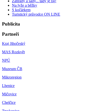
Zahrady a sady... tady je ráj!
Na lyže a běžky
S kočárkem
Turistický průvodce ON LINE
Publicita
Partneři
Kraj Jihočeský
MAS Rozkvět
NPÚ
Muzeum ČB
Mikroregion
Lhenice
Mičovice
Chelčice
Truskovice