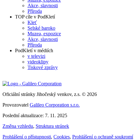
Akce, slavnosti
Příroda
TOP cíle v PodKletí
Kleť
Selské baroko
Muzea, expozice
Akce, slavnosti
Příroda
PodKletí v médiích
v televizi
videoklipy
Tiskové zprávy
Oficiální stránky Jihočeský venkov, z.s. © 2026
Provozovatel
Galileo Corporation s.r.o.
Poslední aktualizace: 7. 11. 2025
Změna vzhledu
,
Struktura stránek
Prohlášení o přístupnosti
,
Cookies
,
Prohlášení o ochraně soukromí