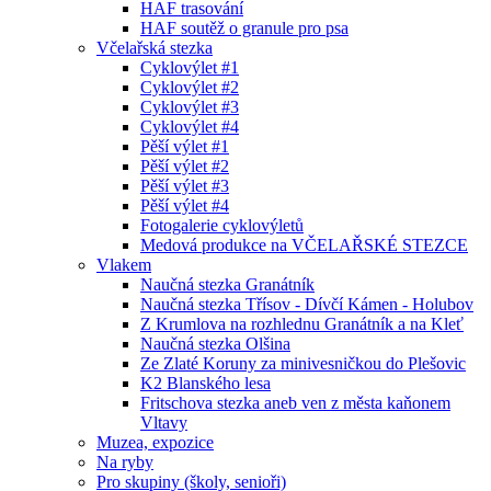
HAF trasování
HAF soutěž o granule pro psa
Včelařská stezka
Cyklovýlet #1
Cyklovýlet #2
Cyklovýlet #3
Cyklovýlet #4
Pěší výlet #1
Pěší výlet #2
Pěší výlet #3
Pěší výlet #4
Fotogalerie cyklovýletů
Medová produkce na VČELAŘSKÉ STEZCE
Vlakem
Naučná stezka Granátník
Naučná stezka Třísov - Dívčí Kámen - Holubov
Z Krumlova na rozhlednu Granátník a na Kleť
Naučná stezka Olšina
Ze Zlaté Koruny za minivesničkou do Plešovic
K2 Blanského lesa
Fritschova stezka aneb ven z města kaňonem
Vltavy
Muzea, expozice
Na ryby
Pro skupiny (školy, senioři)