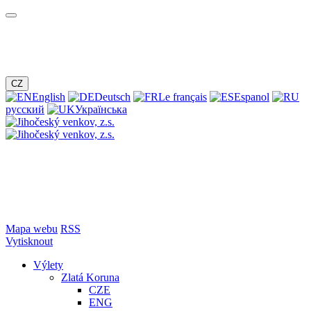
CZ
English
Deutsch
Le français
Espanol
русский
Українська
Mapa webu
RSS
Vytisknout
Výlety
Zlatá Koruna
CZE
ENG