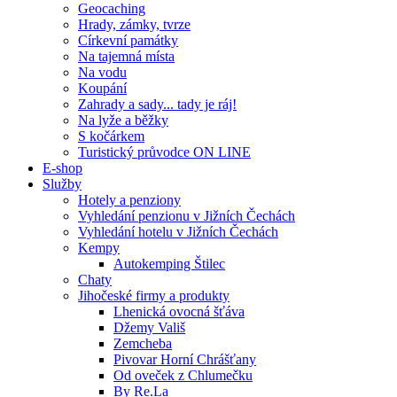
Geocaching
Hrady, zámky, tvrze
Církevní památky
Na tajemná místa
Na vodu
Koupání
Zahrady a sady... tady je ráj!
Na lyže a běžky
S kočárkem
Turistický průvodce ON LINE
E-shop
Služby
Hotely a penziony
Vyhledání penzionu v Jižních Čechách
Vyhledání hotelu v Jižních Čechách
Kempy
Autokemping Štilec
Chaty
Jihočeské firmy a produkty
Lhenická ovocná šťáva
Džemy Vališ
Zemcheba
Pivovar Horní Chrášťany
Od oveček z Chlumečku
By Re.La