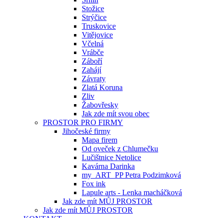
Stožice
Strýčice
Truskovice
Vitějovice
Včelná
Vrábče
Záboří
Zahájí
Závraty
Zlatá Koruna
Zliv
Žabovřesky
Jak zde mít svou obec
PROSTOR PRO FIRMY
Jihočeské firmy
Mapa firem
Od oveček z Chlumečku
Lučištnice Netolice
Kavárna Darinka
my_ART_PP Petra Podzimková
Fox ink
Lapule arts - Lenka macháčková
Jak zde mít MŮJ PROSTOR
Jak zde mít MŮJ PROSTOR