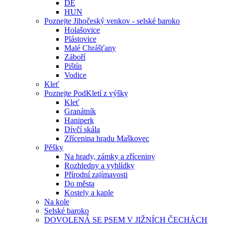
DE
HUN
Poznejte Jihočeský venkov - selské baroko
Holašovice
Plástovice
Malé Chrášťany
Záboří
Pištín
Vodice
Kleť
Poznejte PodKletí z výšky
Kleť
Granátník
Haniperk
Dívčí skála
Zřícenina hradu Maškovec
Pěšky
Na hrady, zámky a zříceniny
Rozhledny a vyhlídky
Přírodní zajímavosti
Do města
Kostely a kaple
Na kole
Selské baroko
DOVOLENÁ SE PSEM V JIŽNÍCH ČECHÁCH