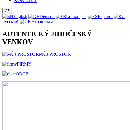
KONTAKT
CZ
English
Deutsch
Le français
Espanol
русский
Українська
AUTENTICKÝ JIHOČESKÝ
VENKOV
MŮJ PROSTOR
FIRMY
OBCE