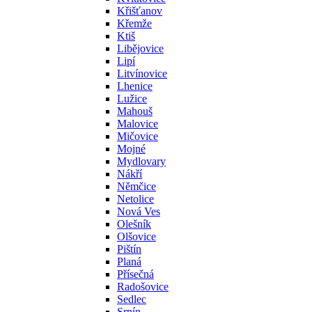
Křišťanov
Křemže
Ktiš
Libějovice
Lipí
Litvínovice
Lhenice
Lužice
Mahouš
Malovice
Mičovice
Mojné
Mydlovary
Nákří
Němčice
Netolice
Nová Ves
Olešník
Olšovice
Pištín
Planá
Přísečná
Radošovice
Sedlec
Srnín