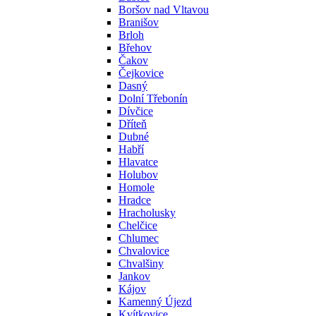
Boršov nad Vltavou
Branišov
Brloh
Břehov
Čakov
Čejkovice
Dasný
Dolní Třebonín
Dívčice
Dříteň
Dubné
Habří
Hlavatce
Holubov
Homole
Hradce
Hracholusky
Chelčice
Chlumec
Chvalovice
Chvalšiny
Jankov
Kájov
Kamenný Újezd
Kvítkovice