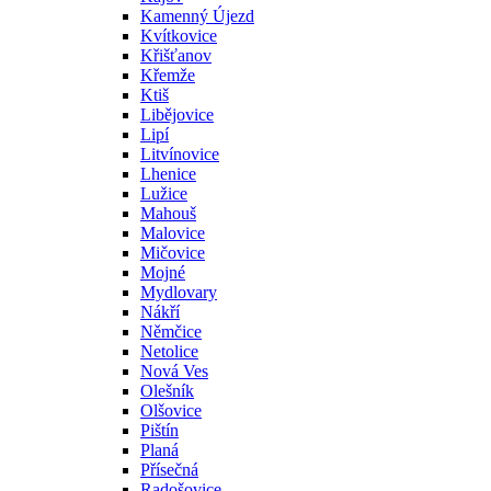
Kamenný Újezd
Kvítkovice
Křišťanov
Křemže
Ktiš
Libějovice
Lipí
Litvínovice
Lhenice
Lužice
Mahouš
Malovice
Mičovice
Mojné
Mydlovary
Nákří
Němčice
Netolice
Nová Ves
Olešník
Olšovice
Pištín
Planá
Přísečná
Radošovice