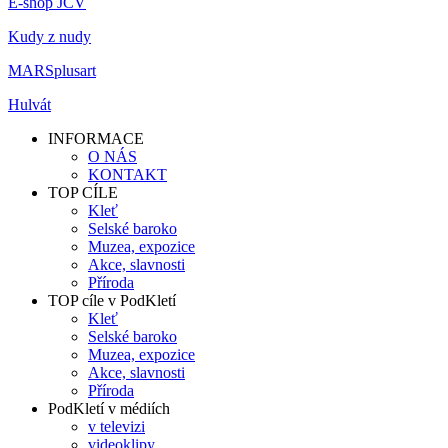
E-shop JČV
Kudy z nudy
MARSplusart
Hulvát
INFORMACE
O NÁS
KONTAKT
TOP CÍLE
Kleť
Selské baroko
Muzea, expozice
Akce, slavnosti
Příroda
TOP cíle v PodKletí
Kleť
Selské baroko
Muzea, expozice
Akce, slavnosti
Příroda
PodKletí v médiích
v televizi
videoklipy