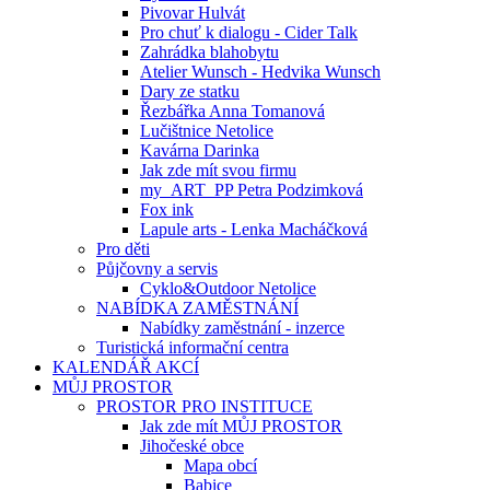
Pivovar Hulvát
Pro chuť k dialogu - Cider Talk
Zahrádka blahobytu
Atelier Wunsch - Hedvika Wunsch
Dary ze statku
Řezbářka Anna Tomanová
Lučištnice Netolice
Kavárna Darinka
Jak zde mít svou firmu
my_ART_PP Petra Podzimková
Fox ink
Lapule arts - Lenka Macháčková
Pro děti
Půjčovny a servis
Cyklo&Outdoor Netolice
NABÍDKA ZAMĚSTNÁNÍ
Nabídky zaměstnání - inzerce
Turistická informační centra
KALENDÁŘ AKCÍ
MŮJ PROSTOR
PROSTOR PRO INSTITUCE
Jak zde mít MŮJ PROSTOR
Jihočeské obce
Mapa obcí
Babice