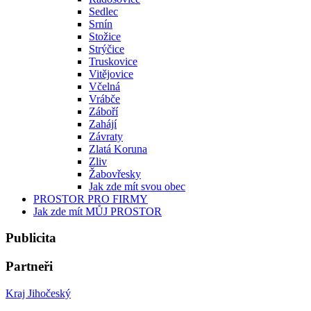
Sedlec
Srnín
Stožice
Strýčice
Truskovice
Vitějovice
Včelná
Vrábče
Záboří
Zahájí
Závraty
Zlatá Koruna
Zliv
Žabovřesky
Jak zde mít svou obec
PROSTOR PRO FIRMY
Jak zde mít MŮJ PROSTOR
Publicita
Partneři
Kraj Jihočeský