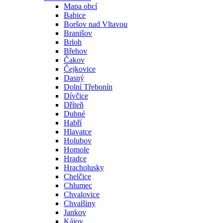
Mapa obcí
Babice
Boršov nad Vltavou
Branišov
Brloh
Břehov
Čakov
Čejkovice
Dasný
Dolní Třebonín
Dívčice
Dříteň
Dubné
Habří
Hlavatce
Holubov
Homole
Hradce
Hracholusky
Chelčice
Chlumec
Chvalovice
Chvalšiny
Jankov
Kájov