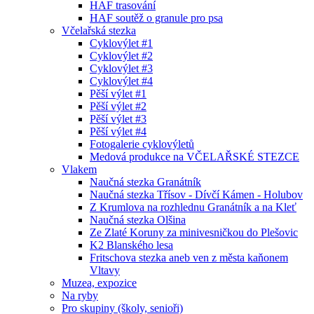
HAF trasování
HAF soutěž o granule pro psa
Včelařská stezka
Cyklovýlet #1
Cyklovýlet #2
Cyklovýlet #3
Cyklovýlet #4
Pěší výlet #1
Pěší výlet #2
Pěší výlet #3
Pěší výlet #4
Fotogalerie cyklovýletů
Medová produkce na VČELAŘSKÉ STEZCE
Vlakem
Naučná stezka Granátník
Naučná stezka Třísov - Dívčí Kámen - Holubov
Z Krumlova na rozhlednu Granátník a na Kleť
Naučná stezka Olšina
Ze Zlaté Koruny za minivesničkou do Plešovic
K2 Blanského lesa
Fritschova stezka aneb ven z města kaňonem
Vltavy
Muzea, expozice
Na ryby
Pro skupiny (školy, senioři)