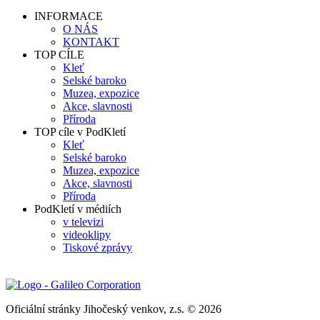
INFORMACE
O NÁS
KONTAKT
TOP CÍLE
Kleť
Selské baroko
Muzea, expozice
Akce, slavnosti
Příroda
TOP cíle v PodKletí
Kleť
Selské baroko
Muzea, expozice
Akce, slavnosti
Příroda
PodKletí v médiích
v televizi
videoklipy
Tiskové zprávy
Oficiální stránky Jihočeský venkov, z.s. © 2026