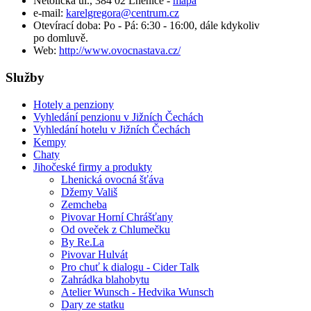
Netolická ul., 384 02 Lhenice -
mapa
e-mail:
karelgregora@centrum.cz
Otevírací doba: Po - Pá: 6:30 - 16:00, dále kdykoliv
po domluvě.
Web:
http://www.ovocnastava.cz/
Služby
Hotely a penziony
Vyhledání penzionu v Jižních Čechách
Vyhledání hotelu v Jižních Čechách
Kempy
Chaty
Jihočeské firmy a produkty
Lhenická ovocná šťáva
Džemy Vališ
Zemcheba
Pivovar Horní Chrášťany
Od oveček z Chlumečku
By Re.La
Pivovar Hulvát
Pro chuť k dialogu - Cider Talk
Zahrádka blahobytu
Atelier Wunsch - Hedvika Wunsch
Dary ze statku