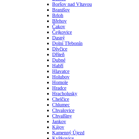
Boršov nad Vltavou
Branišov
Brloh
Břehov
Čakov
Čejkovice
Dasný
Dolní Třebonín
Dívčice
Dříteň
Dubné
Habří
Hlavatce
Holubov
Homole
Hradce
Hracholusky
Chelčice
Chlumec
Chvalovice
Chvalšiny
Jankov
Kájov
Kamenný Újezd
Kvítkovice