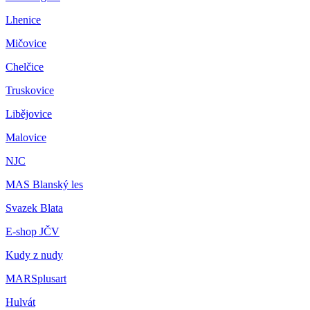
Lhenice
Mičovice
Chelčice
Truskovice
Libějovice
Malovice
NJC
MAS Blanský les
Svazek Blata
E-shop JČV
Kudy z nudy
MARSplusart
Hulvát