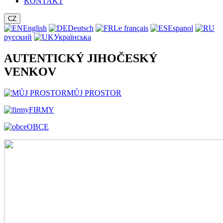
KONTAKT
CZ
English
Deutsch
Le français
Espanol
русский
Українська
AUTENTICKÝ JIHOČESKÝ
VENKOV
MŮJ PROSTOR
FIRMY
OBCE