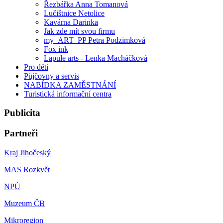
Řezbářka Anna Tomanová
Lučištnice Netolice
Kavárna Darinka
Jak zde mít svou firmu
my_ART_PP Petra Podzimková
Fox ink
Lapule arts - Lenka Macháčková
Pro děti
Půjčovny a servis
NABÍDKA ZAMĚSTNÁNÍ
Turistická informační centra
Publicita
Partneři
Kraj Jihočeský
MAS Rozkvět
NPÚ
Muzeum ČB
Mikroregion