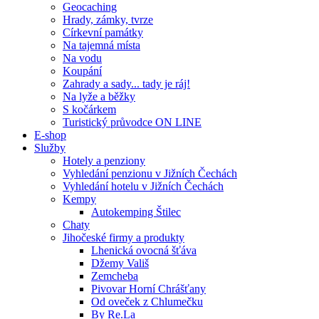
Geocaching
Hrady, zámky, tvrze
Církevní památky
Na tajemná místa
Na vodu
Koupání
Zahrady a sady... tady je ráj!
Na lyže a běžky
S kočárkem
Turistický průvodce ON LINE
E-shop
Služby
Hotely a penziony
Vyhledání penzionu v Jižních Čechách
Vyhledání hotelu v Jižních Čechách
Kempy
Autokemping Štilec
Chaty
Jihočeské firmy a produkty
Lhenická ovocná šťáva
Džemy Vališ
Zemcheba
Pivovar Horní Chrášťany
Od oveček z Chlumečku
By Re.La