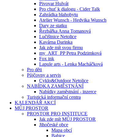
Pivovar Hulvát
Pro chuť k dialogu - Cider Talk
Zahrádka blahobytu
Atelier Wunsch - Hedvika Wunsch
Dary ze statku
Řezbářka Anna Tomanová
Lučištnice Netolice
Kavárna Darinka
Jak zde mít svou firmu
my_ART_PP Petra Podzimková
Fox ink
Lapule arts - Lenka Macháčková
Pro děti
Půjčovny a servis
Cyklo&Outdoor Netolice
NABÍDKA ZAMĚSTNÁNÍ
Nabídky zaměstnání - inzerce
Turistická informační centra
KALENDÁŘ AKCÍ
MŮJ PROSTOR
PROSTOR PRO INSTITUCE
Jak zde mít MŮJ PROSTOR
Jihočeské obce
Mapa obcí
Babice