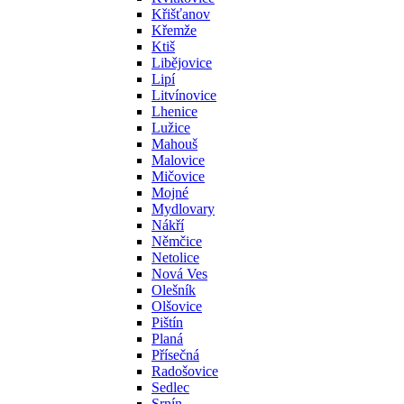
Křišťanov
Křemže
Ktiš
Libějovice
Lipí
Litvínovice
Lhenice
Lužice
Mahouš
Malovice
Mičovice
Mojné
Mydlovary
Nákří
Němčice
Netolice
Nová Ves
Olešník
Olšovice
Pištín
Planá
Přísečná
Radošovice
Sedlec
Srnín