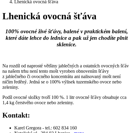
Lhenická ovocná šťáva
Lhenická ovocná šťáva
100% ovocné živé šťávy, balené v praktickém balení,
které dáte lehce do lednice a pak už jen chodíte plnit
sklenice.
Na rozdíl od naprosté většiny jablečných a ostatních ovocných šťáv
na našem trhu není tento mošt vyroben obnovením šťávy
z jablečného či ovocného koncentrátu ani nalisovaný mošt není
ničím ředěný. Jedná se o 100% výlisek tuzemského ovoce nebo
zeleniny.
Podíl ovocné složky tvoří 100 %. 1 litr ovocné šťávy obsahuje cca
1,4 kg čerstvého ovoce nebo zeleniny.
Kontakt:
Karel Gregora - tel.: 602 834 160