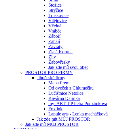
Stožice
Strýčice
Truskovice
Vitějovice
Včelná
Vrábče
Záboří
Zahájí
Závraty
Zlatá Koruna
Zliv
Žabovřesky
Jak zde mít svou obec
PROSTOR PRO FIRMY
Jihočeské firmy
Mapa firem
Od oveček z Chlumečku
Lučištnice Netolice
Kavárna Darinka
my_ART_PP Petra Podzimková
Fox ink
Lapule arts - Lenka macháčková
Jak zde mít MŮJ PROSTOR
Jak zde mít MŮJ PROSTOR