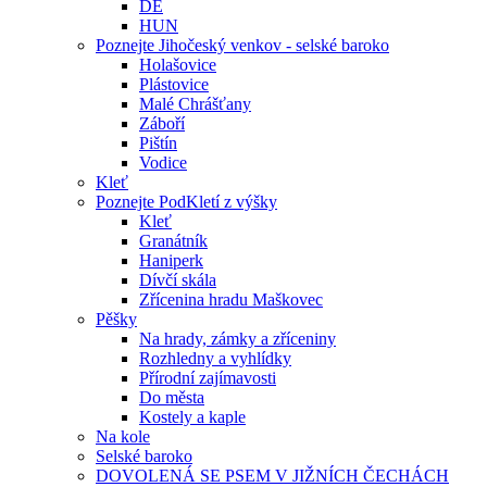
DE
HUN
Poznejte Jihočeský venkov - selské baroko
Holašovice
Plástovice
Malé Chrášťany
Záboří
Pištín
Vodice
Kleť
Poznejte PodKletí z výšky
Kleť
Granátník
Haniperk
Dívčí skála
Zřícenina hradu Maškovec
Pěšky
Na hrady, zámky a zříceniny
Rozhledny a vyhlídky
Přírodní zajímavosti
Do města
Kostely a kaple
Na kole
Selské baroko
DOVOLENÁ SE PSEM V JIŽNÍCH ČECHÁCH