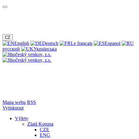
CZ
English
Deutsch
Le français
Espanol
русский
Українська
Mapa webu
RSS
Vytisknout
Výlety
Zlatá Koruna
CZE
ENG