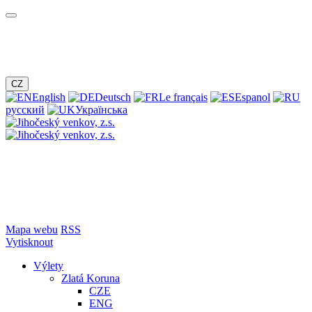
CZ
English
Deutsch
Le français
Espanol
русский
Українська
Mapa webu
RSS
Vytisknout
Výlety
Zlatá Koruna
CZE
ENG