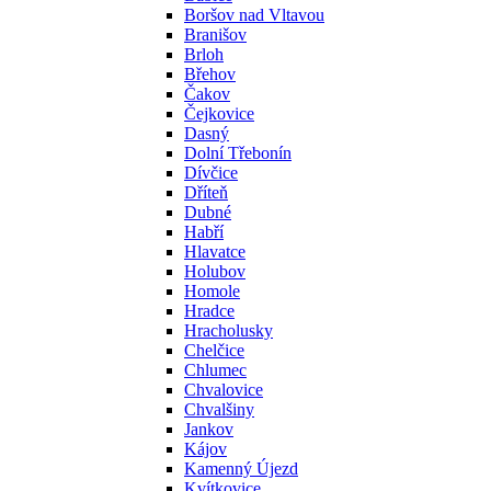
Boršov nad Vltavou
Branišov
Brloh
Břehov
Čakov
Čejkovice
Dasný
Dolní Třebonín
Dívčice
Dříteň
Dubné
Habří
Hlavatce
Holubov
Homole
Hradce
Hracholusky
Chelčice
Chlumec
Chvalovice
Chvalšiny
Jankov
Kájov
Kamenný Újezd
Kvítkovice