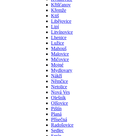
Křišťanov
Křemže
Ktiš
Libějovice
Lipí
Litvínovice
Lhenice
Lužice
Mahouš
Malovice
Mičovice
Mojné
Mydlovary
Nákří
Němčice
Netolice
Nová Ves
Olešník
Olšovice
Pištín
Planá
Přísečná
Radošovice
Sedlec
Srnín