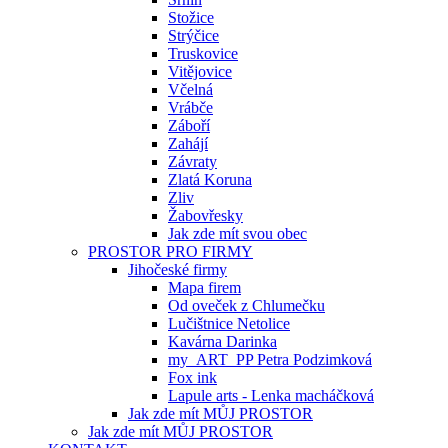
Stožice
Strýčice
Truskovice
Vitějovice
Včelná
Vrábče
Záboří
Zahájí
Závraty
Zlatá Koruna
Zliv
Žabovřesky
Jak zde mít svou obec
PROSTOR PRO FIRMY
Jihočeské firmy
Mapa firem
Od oveček z Chlumečku
Lučištnice Netolice
Kavárna Darinka
my_ART_PP Petra Podzimková
Fox ink
Lapule arts - Lenka macháčková
Jak zde mít MŮJ PROSTOR
Jak zde mít MŮJ PROSTOR