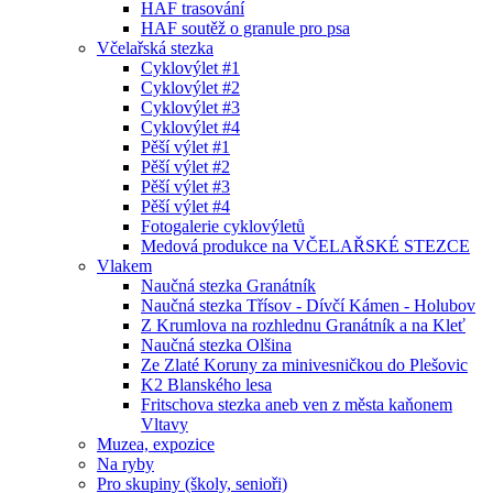
HAF trasování
HAF soutěž o granule pro psa
Včelařská stezka
Cyklovýlet #1
Cyklovýlet #2
Cyklovýlet #3
Cyklovýlet #4
Pěší výlet #1
Pěší výlet #2
Pěší výlet #3
Pěší výlet #4
Fotogalerie cyklovýletů
Medová produkce na VČELAŘSKÉ STEZCE
Vlakem
Naučná stezka Granátník
Naučná stezka Třísov - Dívčí Kámen - Holubov
Z Krumlova na rozhlednu Granátník a na Kleť
Naučná stezka Olšina
Ze Zlaté Koruny za minivesničkou do Plešovic
K2 Blanského lesa
Fritschova stezka aneb ven z města kaňonem
Vltavy
Muzea, expozice
Na ryby
Pro skupiny (školy, senioři)