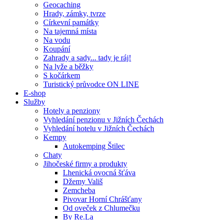
Geocaching
Hrady, zámky, tvrze
Církevní památky
Na tajemná místa
Na vodu
Koupání
Zahrady a sady... tady je ráj!
Na lyže a běžky
S kočárkem
Turistický průvodce ON LINE
E-shop
Služby
Hotely a penziony
Vyhledání penzionu v Jižních Čechách
Vyhledání hotelu v Jižních Čechách
Kempy
Autokemping Štilec
Chaty
Jihočeské firmy a produkty
Lhenická ovocná šťáva
Džemy Vališ
Zemcheba
Pivovar Horní Chrášťany
Od oveček z Chlumečku
By Re.La