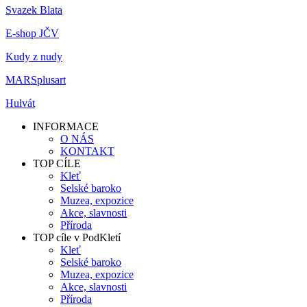
Svazek Blata
E-shop JČV
Kudy z nudy
MARSplusart
Hulvát
INFORMACE
O NÁS
KONTAKT
TOP CÍLE
Kleť
Selské baroko
Muzea, expozice
Akce, slavnosti
Příroda
TOP cíle v PodKletí
Kleť
Selské baroko
Muzea, expozice
Akce, slavnosti
Příroda