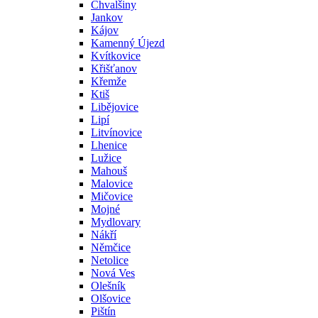
Chvalšiny
Jankov
Kájov
Kamenný Újezd
Kvítkovice
Křišťanov
Křemže
Ktiš
Libějovice
Lipí
Litvínovice
Lhenice
Lužice
Mahouš
Malovice
Mičovice
Mojné
Mydlovary
Nákří
Němčice
Netolice
Nová Ves
Olešník
Olšovice
Pištín