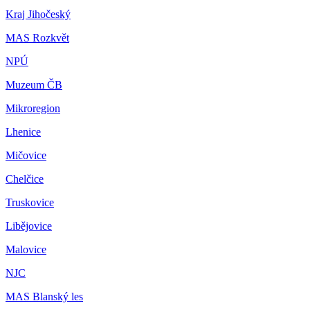
Kraj Jihočeský
MAS Rozkvět
NPÚ
Muzeum ČB
Mikroregion
Lhenice
Mičovice
Chelčice
Truskovice
Libějovice
Malovice
NJC
MAS Blanský les