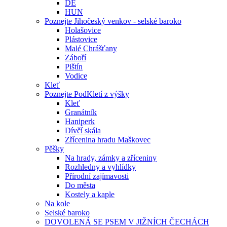
DE
HUN
Poznejte Jihočeský venkov - selské baroko
Holašovice
Plástovice
Malé Chrášťany
Záboří
Pištín
Vodice
Kleť
Poznejte PodKletí z výšky
Kleť
Granátník
Haniperk
Dívčí skála
Zřícenina hradu Maškovec
Pěšky
Na hrady, zámky a zříceniny
Rozhledny a vyhlídky
Přírodní zajímavosti
Do města
Kostely a kaple
Na kole
Selské baroko
DOVOLENÁ SE PSEM V JIŽNÍCH ČECHÁCH