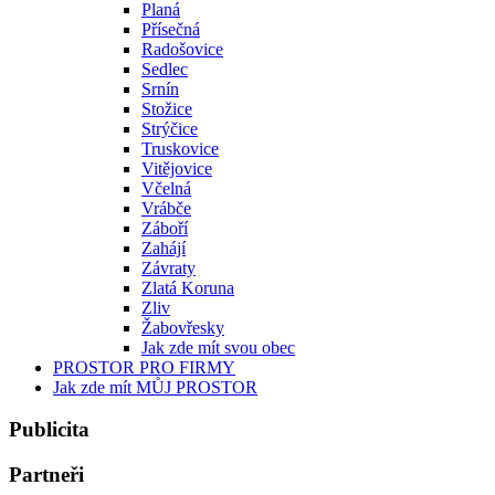
Planá
Přísečná
Radošovice
Sedlec
Srnín
Stožice
Strýčice
Truskovice
Vitějovice
Včelná
Vrábče
Záboří
Zahájí
Závraty
Zlatá Koruna
Zliv
Žabovřesky
Jak zde mít svou obec
PROSTOR PRO FIRMY
Jak zde mít MŮJ PROSTOR
Publicita
Partneři