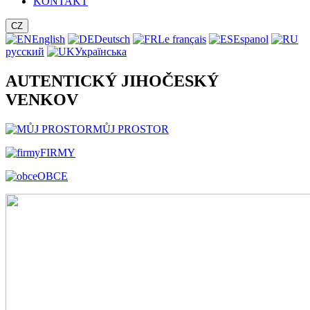
KONTAKT
CZ
English
Deutsch
Le français
Espanol
русский
Українська
AUTENTICKÝ JIHOČESKÝ
VENKOV
MŮJ PROSTOR
FIRMY
OBCE