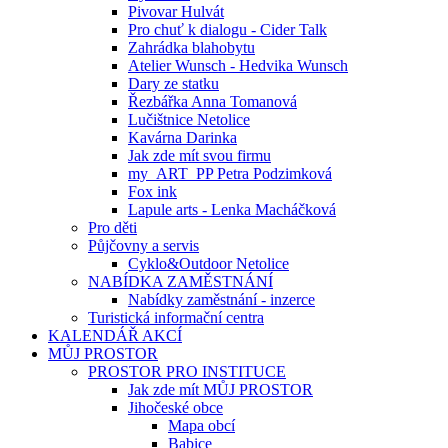
Pivovar Hulvát
Pro chuť k dialogu - Cider Talk
Zahrádka blahobytu
Atelier Wunsch - Hedvika Wunsch
Dary ze statku
Řezbářka Anna Tomanová
Lučištnice Netolice
Kavárna Darinka
Jak zde mít svou firmu
my_ART_PP Petra Podzimková
Fox ink
Lapule arts - Lenka Macháčková
Pro děti
Půjčovny a servis
Cyklo&Outdoor Netolice
NABÍDKA ZAMĚSTNÁNÍ
Nabídky zaměstnání - inzerce
Turistická informační centra
KALENDÁŘ AKCÍ
MŮJ PROSTOR
PROSTOR PRO INSTITUCE
Jak zde mít MŮJ PROSTOR
Jihočeské obce
Mapa obcí
Babice