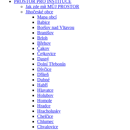
PROSTOR PRO INSTITUCE
Jak zde mít MŮJ PROSTOR
Jihočeské obce
Mapa obcí
Babice
Boršov nad Vltavou
Branišov
Brloh
Břehov
Čakov
Čejkovice
Dasný
Dolní Třebonín
Dívčice
Dříteň
Dubné
Habří
Hlavatce
Holubov
Homole
Hradce
Hracholusky
Chelčice
Chlumec
Chvalovice