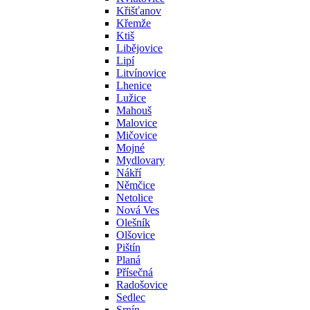
Křišťanov
Křemže
Ktiš
Libějovice
Lipí
Litvínovice
Lhenice
Lužice
Mahouš
Malovice
Mičovice
Mojné
Mydlovary
Nákří
Němčice
Netolice
Nová Ves
Olešník
Olšovice
Pištín
Planá
Přísečná
Radošovice
Sedlec
Srnín