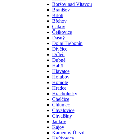
Boršov nad Vltavou
Branišov
Brloh
Břehov
Čakov
Čejkovice
Dasný
Dolní Třebonín
Dívčice
Dříteň
Dubné
Habří
Hlavatce
Holubov
Homole
Hradce
Hracholusky
Chelčice
Chlumec
Chvalovice
Chvalšiny
Jankov
Kájov
Kamenný Újezd
Kvítkovice