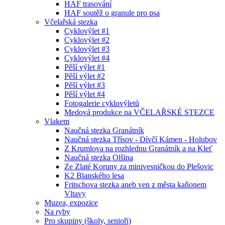
HAF trasování
HAF soutěž o granule pro psa
Včelařská stezka
Cyklovýlet #1
Cyklovýlet #2
Cyklovýlet #3
Cyklovýlet #4
Pěší výlet #1
Pěší výlet #2
Pěší výlet #3
Pěší výlet #4
Fotogalerie cyklovýletů
Medová produkce na VČELAŘSKÉ STEZCE
Vlakem
Naučná stezka Granátník
Naučná stezka Třísov - Dívčí Kámen - Holubov
Z Krumlova na rozhlednu Granátník a na Kleť
Naučná stezka Olšina
Ze Zlaté Koruny za minivesničkou do Plešovic
K2 Blanského lesa
Fritschova stezka aneb ven z města kaňonem
Vltavy
Muzea, expozice
Na ryby
Pro skupiny (školy, senioři)