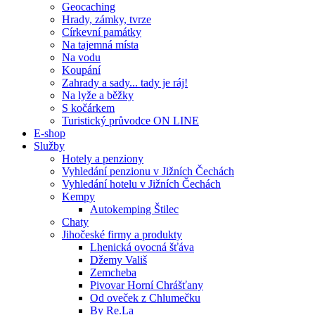
Geocaching
Hrady, zámky, tvrze
Církevní památky
Na tajemná místa
Na vodu
Koupání
Zahrady a sady... tady je ráj!
Na lyže a běžky
S kočárkem
Turistický průvodce ON LINE
E-shop
Služby
Hotely a penziony
Vyhledání penzionu v Jižních Čechách
Vyhledání hotelu v Jižních Čechách
Kempy
Autokemping Štilec
Chaty
Jihočeské firmy a produkty
Lhenická ovocná šťáva
Džemy Vališ
Zemcheba
Pivovar Horní Chrášťany
Od oveček z Chlumečku
By Re.La