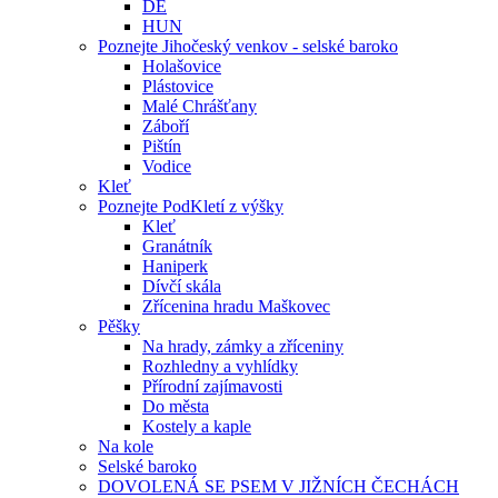
DE
HUN
Poznejte Jihočeský venkov - selské baroko
Holašovice
Plástovice
Malé Chrášťany
Záboří
Pištín
Vodice
Kleť
Poznejte PodKletí z výšky
Kleť
Granátník
Haniperk
Dívčí skála
Zřícenina hradu Maškovec
Pěšky
Na hrady, zámky a zříceniny
Rozhledny a vyhlídky
Přírodní zajímavosti
Do města
Kostely a kaple
Na kole
Selské baroko
DOVOLENÁ SE PSEM V JIŽNÍCH ČECHÁCH