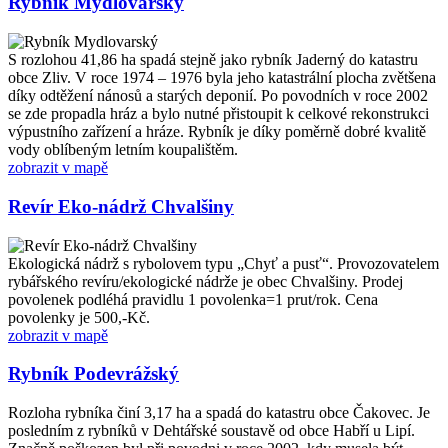
Rybník Mydlovarský
S rozlohou 41,86 ha spadá stejně jako rybník Jaderný do katastru
obce Zliv. V roce 1974 – 1976 byla jeho katastrální plocha zvětšena
díky odtěžení nánosů a starých deponií. Po povodních v roce 2002
se zde propadla hráz a bylo nutné přistoupit k celkové rekonstrukci
výpustního zařízení a hráze. Rybník je díky poměrně dobré kvalitě
vody oblíbeným letním koupalištěm.
zobrazit v mapě
Revír Eko-nádrž Chvalšiny
Ekologická nádrž s rybolovem typu „Chyť a pusť“. Provozovatelem
rybářského revíru/ekologické nádrže je obec Chvalšiny. Prodej
povolenek podléhá pravidlu 1 povolenka=1 prut/rok. Cena
povolenky je 500,-Kč.
zobrazit v mapě
Rybník Podevrážský
Rozloha rybníka činí 3,17 ha a spadá do katastru obce Čakovec. Je
posledním z rybníků v Dehtářské soustavě od obce Habří u Lipí.