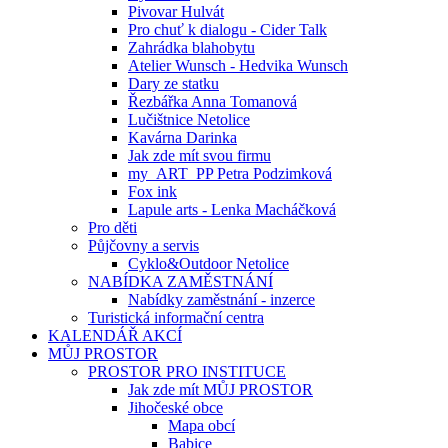
Pivovar Hulvát
Pro chuť k dialogu - Cider Talk
Zahrádka blahobytu
Atelier Wunsch - Hedvika Wunsch
Dary ze statku
Řezbářka Anna Tomanová
Lučištnice Netolice
Kavárna Darinka
Jak zde mít svou firmu
my_ART_PP Petra Podzimková
Fox ink
Lapule arts - Lenka Macháčková
Pro děti
Půjčovny a servis
Cyklo&Outdoor Netolice
NABÍDKA ZAMĚSTNÁNÍ
Nabídky zaměstnání - inzerce
Turistická informační centra
KALENDÁŘ AKCÍ
MŮJ PROSTOR
PROSTOR PRO INSTITUCE
Jak zde mít MŮJ PROSTOR
Jihočeské obce
Mapa obcí
Babice