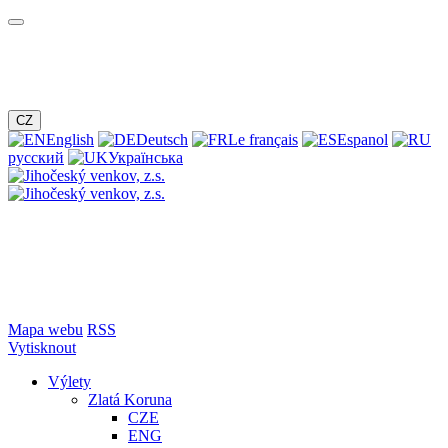
CZ
English
Deutsch
Le français
Espanol
русский
Українська
Mapa webu
RSS
Vytisknout
Výlety
Zlatá Koruna
CZE
ENG