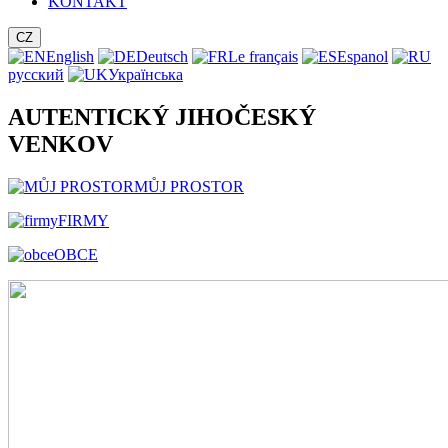
KONTAKT
CZ
English
Deutsch
Le français
Espanol
русский
Українська
AUTENTICKÝ JIHOČESKÝ
VENKOV
MŮJ PROSTOR
FIRMY
OBCE