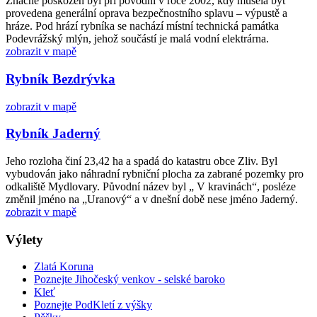
Značně poškozen byl při povodni v roce 2002, kdy musela být
provedena generální oprava bezpečnostního splavu – výpustě a
hráze. Pod hrází rybníka se nachází místní technická památka
Podevrážský mlýn, jehož součástí je malá vodní elektrárna.
zobrazit v mapě
Rybník Bezdrývka
zobrazit v mapě
Rybník Jaderný
Jeho rozloha činí 23,42 ha a spadá do katastru obce Zliv. Byl
vybudován jako náhradní rybniční plocha za zabrané pozemky pro
odkaliště Mydlovary. Původní název byl „ V kravinách“, posléze
změnil jméno na „Uranový“ a v dnešní době nese jméno Jaderný.
zobrazit v mapě
Výlety
Zlatá Koruna
Poznejte Jihočeský venkov - selské baroko
Kleť
Poznejte PodKletí z výšky