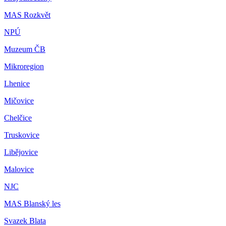
MAS Rozkvět
NPÚ
Muzeum ČB
Mikroregion
Lhenice
Mičovice
Chelčice
Truskovice
Libějovice
Malovice
NJC
MAS Blanský les
Svazek Blata