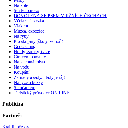
Pěšky
Na kole
Selské baroko
DOVOLENÁ SE PSEM V JIŽNÍCH ČECHÁCH
Včelařská stezka
Vlakem
Muzea, expozice
Na ryby
Pro skupiny (školy, senioři)
Geocaching
Hrady, zámky, tvrze
Církevní památky
Na tajemná místa
Na vodu
Koupání
Zahrady a sady... tady je ráj!
Na lyže a běžky
S kočárkem
Turistický průvodce ON LINE
Publicita
Partneři
Kraj Jihočeský