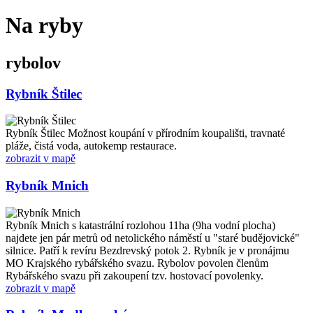
Na ryby
rybolov
Rybník Štilec
Rybník Štilec Možnost koupání v přírodním koupališti, travnaté
pláže, čistá voda, autokemp restaurace.
zobrazit v mapě
Rybník Mnich
Rybník Mnich s katastrální rozlohou 11ha (9ha vodní plocha)
najdete jen pár metrů od netolického náměstí u "staré budějovické"
silnice. Patří k revíru Bezdrevský potok 2. Rybník je v pronájmu
MO Krajského rybářského svazu. Rybolov povolen členům
Rybářského svazu při zakoupení tzv. hostovací povolenky.
zobrazit v mapě