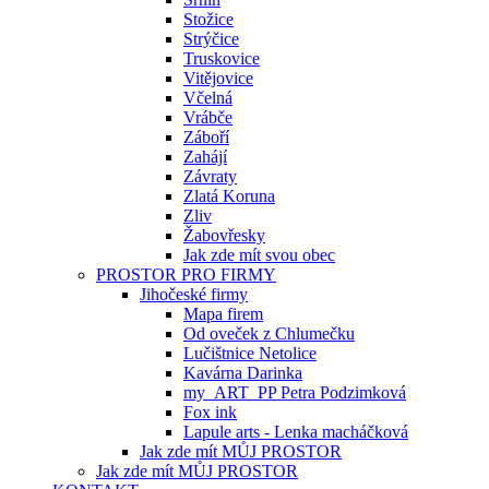
Stožice
Strýčice
Truskovice
Vitějovice
Včelná
Vrábče
Záboří
Zahájí
Závraty
Zlatá Koruna
Zliv
Žabovřesky
Jak zde mít svou obec
PROSTOR PRO FIRMY
Jihočeské firmy
Mapa firem
Od oveček z Chlumečku
Lučištnice Netolice
Kavárna Darinka
my_ART_PP Petra Podzimková
Fox ink
Lapule arts - Lenka macháčková
Jak zde mít MŮJ PROSTOR
Jak zde mít MŮJ PROSTOR