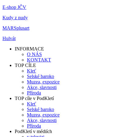
E-shop JČV
Kudy z nudy
MARSplusart
Hulvát
INFORMACE
O NÁS
KONTAKT
TOP CÍLE
Kleť
Selské baroko
Muzea, expozice
Akce, slavnosti
Příroda
TOP cíle v PodKletí
Kleť
Selské baroko
Muzea, expozice
Akce, slavnosti
Příroda
PodKletí v médiích
v televizi