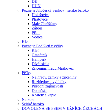
DE
HUN
Poznejte Jihočeský venkov - selské baroko
Holašovice
Plástovice
Malé Chrášťany
Záboří
Pištín
Vodice
Kleť
Poznejte PodKletí z výšky
Kleť
Granátník
Haniperk
Dívčí skála
Zřícenina hradu Maškovec
Pěšky
Na hrady, zámky a zříceniny
Rozhledny a vyhlídky
Přírodní zajímavosti
Do města
Kostely a kaple
Na kole
Selské baroko
DOVOLENÁ SE PSEM V JIŽNÍCH ČECHÁCH