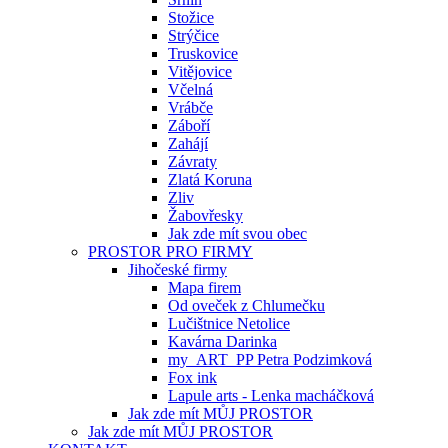
Stožice
Strýčice
Truskovice
Vitějovice
Včelná
Vrábče
Záboří
Zahájí
Závraty
Zlatá Koruna
Zliv
Žabovřesky
Jak zde mít svou obec
PROSTOR PRO FIRMY
Jihočeské firmy
Mapa firem
Od oveček z Chlumečku
Lučištnice Netolice
Kavárna Darinka
my_ART_PP Petra Podzimková
Fox ink
Lapule arts - Lenka macháčková
Jak zde mít MŮJ PROSTOR
Jak zde mít MŮJ PROSTOR