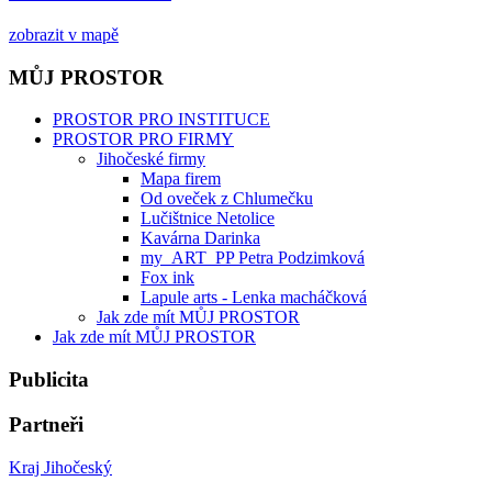
zobrazit v mapě
MŮJ PROSTOR
PROSTOR PRO INSTITUCE
PROSTOR PRO FIRMY
Jihočeské firmy
Mapa firem
Od oveček z Chlumečku
Lučištnice Netolice
Kavárna Darinka
my_ART_PP Petra Podzimková
Fox ink
Lapule arts - Lenka macháčková
Jak zde mít MŮJ PROSTOR
Jak zde mít MŮJ PROSTOR
Publicita
Partneři
Kraj Jihočeský