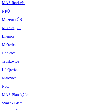
MAS Rozkvět
NPÚ
Muzeum ČB
Mikroregion
Lhenice
Mičovice
Chelčice
Truskovice
Libějovice
Malovice
NJC
MAS Blanský les
Svazek Blata