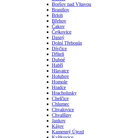
Boršov nad Vltavou
Branišov
Brloh
Břehov
Čakov
Čejkovice
Dasný
Dolní Třebonín
Dívčice
Dříteň
Dubné
Habří
Hlavatce
Holubov
Homole
Hradce
Hracholusky
Chelčice
Chlumec
Chvalovice
Chvalšiny
Jankov
Kájov
Kamenný Újezd
Kvítkovice