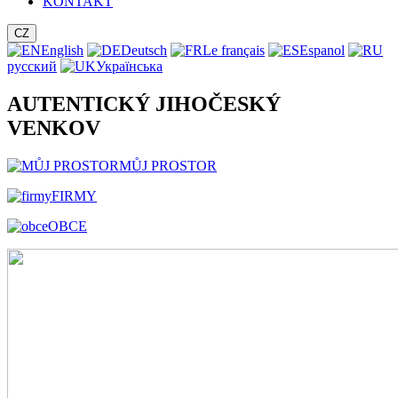
KONTAKT
CZ
English
Deutsch
Le français
Espanol
русский
Українська
AUTENTICKÝ JIHOČESKÝ
VENKOV
MŮJ PROSTOR
FIRMY
OBCE