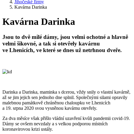
Jihočeské firmy
Kavárna Darinka
Kavárna Darinka
Jsou to dvě milé dámy, jsou velmi ochotné a hlavně
velmi šikovné, a tak si otevřely kavárnu
ve Lhenicích, ve které se dnes už netrhnou dveře.
Darinka a Darinka, maminka s dcerou, vždy snily o vlastní kavárně,
až se jim jejich sen jednoho dne splnil. Společnými silami opravily
malebnou památkově chráněnou chaloupku ve Lhenicích
a 19. srpna 2020 svou vysněnou kavárnu otevřely.
Za dva měsíce však přišlo vládní uzavření kvůli pandemii covid-19.
Dámy se ovšem nevzdaly a s velkou podporou místních
koronavirovou krizi ustály.