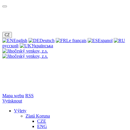
CZ
English
Deutsch
Le français
Espanol
русский
Українська
Mapa webu
RSS
Vytisknout
Výlety
Zlatá Koruna
CZE
ENG