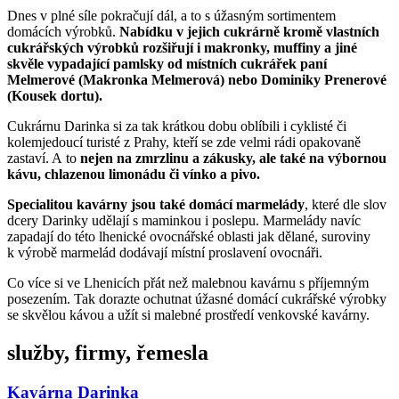
Dnes v plné síle pokračují dál, a to s úžasným sortimentem
domácích výrobků.
Nabídku v jejich cukrárně kromě vlastních
cukrářských výrobků rozšiřují i makronky, muffiny a jiné
skvěle vypadající pamlsky od místních cukrářek paní
Melmerové (Makronka Melmerová) nebo Dominiky Prenerové
(Kousek dortu).
Cukrárnu Darinka si za tak krátkou dobu oblíbili i cyklisté či
kolemjedoucí turisté z Prahy, kteří se zde velmi rádi opakovaně
zastaví. A to
nejen na zmrzlinu a zákusky, ale také na výbornou
kávu, chlazenou limonádu či vínko a pivo.
Specialitou kavárny jsou také domácí marmelády
, které dle slov
dcery Darinky udělají s maminkou i poslepu. Marmelády navíc
zapadají do této lhenické ovocnářské oblasti jak dělané, suroviny
k výrobě marmelád dodávají místní proslavení ovocnáři.
Co více si ve Lhenicích přát než malebnou kavárnu s příjemným
posezením. Tak dorazte ochutnat úžasné domácí cukrářské výrobky
se skvělou kávou a užít si malebné prostředí venkovské kavárny.
služby, firmy, řemesla
Kavárna Darinka