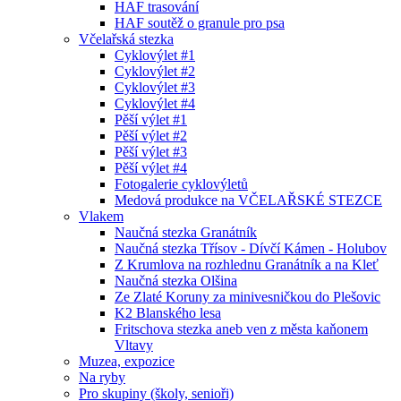
HAF trasování
HAF soutěž o granule pro psa
Včelařská stezka
Cyklovýlet #1
Cyklovýlet #2
Cyklovýlet #3
Cyklovýlet #4
Pěší výlet #1
Pěší výlet #2
Pěší výlet #3
Pěší výlet #4
Fotogalerie cyklovýletů
Medová produkce na VČELAŘSKÉ STEZCE
Vlakem
Naučná stezka Granátník
Naučná stezka Třísov - Dívčí Kámen - Holubov
Z Krumlova na rozhlednu Granátník a na Kleť
Naučná stezka Olšina
Ze Zlaté Koruny za minivesničkou do Plešovic
K2 Blanského lesa
Fritschova stezka aneb ven z města kaňonem
Vltavy
Muzea, expozice
Na ryby
Pro skupiny (školy, senioři)