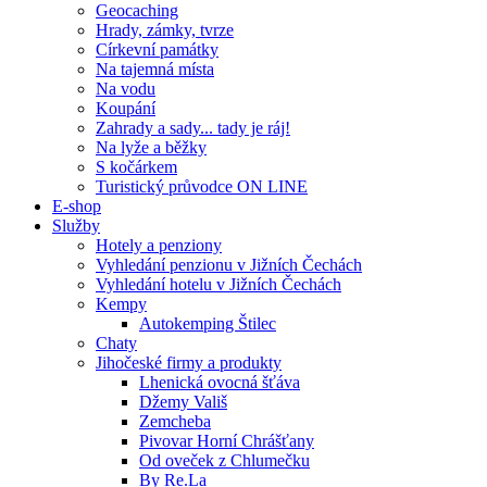
Geocaching
Hrady, zámky, tvrze
Církevní památky
Na tajemná místa
Na vodu
Koupání
Zahrady a sady... tady je ráj!
Na lyže a běžky
S kočárkem
Turistický průvodce ON LINE
E-shop
Služby
Hotely a penziony
Vyhledání penzionu v Jižních Čechách
Vyhledání hotelu v Jižních Čechách
Kempy
Autokemping Štilec
Chaty
Jihočeské firmy a produkty
Lhenická ovocná šťáva
Džemy Vališ
Zemcheba
Pivovar Horní Chrášťany
Od oveček z Chlumečku
By Re.La