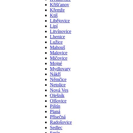
Křišťanov
Křemže
Ktiš
Libějovice
Lipí
Litvínovice
Lhenice
Lužice
Mahouš
Malovice
Mičovice
Mojné
Mydlovary
Nákří
Němčice
Netolice
Nová Ves
Olešník
Olšovice
Pištín
Planá
Přísečná
Radošovice
Sedlec
Srnín