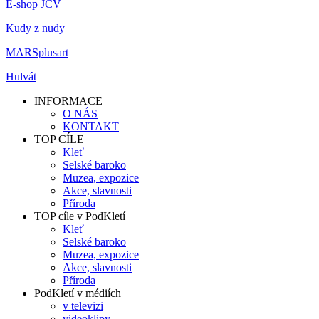
E-shop JČV
Kudy z nudy
MARSplusart
Hulvát
INFORMACE
O NÁS
KONTAKT
TOP CÍLE
Kleť
Selské baroko
Muzea, expozice
Akce, slavnosti
Příroda
TOP cíle v PodKletí
Kleť
Selské baroko
Muzea, expozice
Akce, slavnosti
Příroda
PodKletí v médiích
v televizi
videoklipy