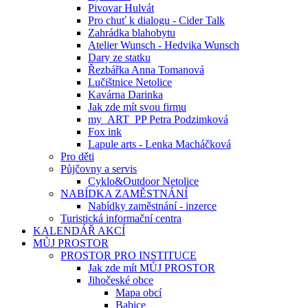
Pivovar Hulvát
Pro chuť k dialogu - Cider Talk
Zahrádka blahobytu
Atelier Wunsch - Hedvika Wunsch
Dary ze statku
Řezbářka Anna Tomanová
Lučištnice Netolice
Kavárna Darinka
Jak zde mít svou firmu
my_ART_PP Petra Podzimková
Fox ink
Lapule arts - Lenka Macháčková
Pro děti
Půjčovny a servis
Cyklo&Outdoor Netolice
NABÍDKA ZAMĚSTNÁNÍ
Nabídky zaměstnání - inzerce
Turistická informační centra
KALENDÁŘ AKCÍ
MŮJ PROSTOR
PROSTOR PRO INSTITUCE
Jak zde mít MŮJ PROSTOR
Jihočeské obce
Mapa obcí
Babice