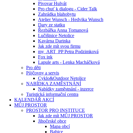
Pivovar Hulvát
Pro chuť k dialogu - Cider Talk
Zahrádka blahobytu
Atelier Wunsch - Hedvika Wunsch
Dary ze statku
Řezbářka Anna Tomanová
Lučištnice Netolice
Kavárna Darinka
Jak zde mít svou firmu
my_ART_PP Petra Podzimková
Fox ink
Lapule arts - Lenka Macháčková
Pro děti
Půjčovny a servis
Cyklo&Outdoor Netolice
NABÍDKA ZAMĚSTNÁNÍ
Nabídky zaměstnání - inzerce
Turistická informační centra
KALENDÁŘ AKCÍ
MŮJ PROSTOR
PROSTOR PRO INSTITUCE
Jak zde mít MŮJ PROSTOR
Jihočeské obce
Mapa obcí
Babice