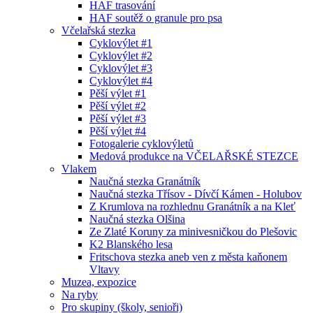
HAF trasování
HAF soutěž o granule pro psa
Včelařská stezka
Cyklovýlet #1
Cyklovýlet #2
Cyklovýlet #3
Cyklovýlet #4
Pěší výlet #1
Pěší výlet #2
Pěší výlet #3
Pěší výlet #4
Fotogalerie cyklovýletů
Medová produkce na VČELAŘSKÉ STEZCE
Vlakem
Naučná stezka Granátník
Naučná stezka Třísov - Dívčí Kámen - Holubov
Z Krumlova na rozhlednu Granátník a na Kleť
Naučná stezka Olšina
Ze Zlaté Koruny za minivesničkou do Plešovic
K2 Blanského lesa
Fritschova stezka aneb ven z města kaňonem
Vltavy
Muzea, expozice
Na ryby
Pro skupiny (školy, senioři)