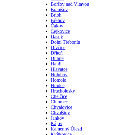
Boršov nad Vltavou
Branišov
Brloh
Břehov
Čakov
Čejkovice
Dasný
Dolní Třebonín
Dívčice
Dříteň
Dubné
Habří
Hlavatce
Holubov
Homole
Hradce
Hracholusky
Chelčice
Chlumec
Chvalovice
Chvalšiny
Jankov
Kájov
Kamenný Újezd
Kvítkovice