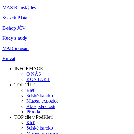
MAS Blanský les
Svazek Blata
E-shop JČV
Kudy z nudy
MARSplusart
Hulvát
INFORMACE
O NÁS
KONTAKT
TOP CÍLE
Kleť
Selské baroko
Muzea, expozice
Akce, slavnosti
Příroda
TOP cíle v PodKletí
Kleť
Selské baroko
Muzea, expozice