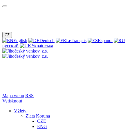
CZ
English
Deutsch
Le français
Espanol
русский
Українська
Mapa webu
RSS
Vytisknout
Výlety
Zlatá Koruna
CZE
ENG