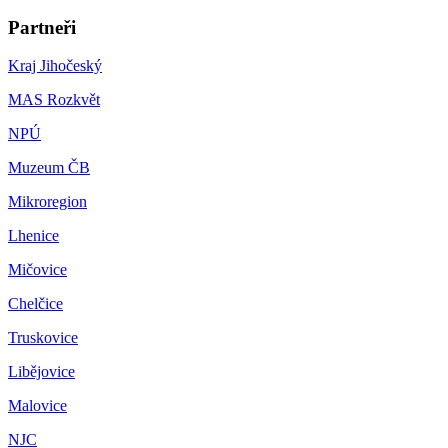
Partneři
Kraj Jihočeský
MAS Rozkvět
NPÚ
Muzeum ČB
Mikroregion
Lhenice
Mičovice
Chelčice
Truskovice
Libějovice
Malovice
NJC