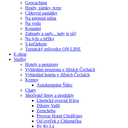
Geocaching
Hrady, zámky, tvrze
Církevní památky
Na tajemná místa
Na vodu
Koupání
Zahrady a sady... tady je ráj!
Na lyže a běžky
S kočárkem
Turistický průvodce ON LINE
E-shop
Služby
Hotely a penziony
Vyhledání penzionu v Jižních Čechách
Vyhledání hotelu v Jižních Čechách
Kempy
Autokemping Štilec
Chaty
Jihočeské firmy a produkty
Lhenická ovocná šťáva
Džemy Vališ
Zemcheba
Pivovar Horní Chrášťany
Od oveček z Chlumečku
By Re.La