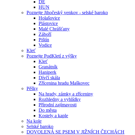
DE
HUN
Poznejte Jihočeský venkov - selské baroko
Holašovice
Plástovice
Malé Chrášťany
Záboří
Pištín
Vodice
Kleť
Poznejte PodKletí z výšky
Kleť
Granátník
Haniperk
Dívčí skála
Zřícenina hradu Maškovec
Pěšky
Na hrady, zámky a zříceniny
Rozhledny a vyhlídky
Přírodní zajímavosti
Do města
Kostely a kaple
Na kole
Selské baroko
DOVOLENÁ SE PSEM V JIŽNÍCH ČECHÁCH