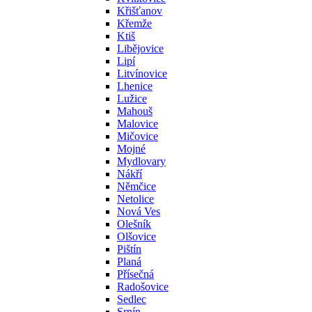
Křišťanov
Křemže
Ktiš
Libějovice
Lipí
Litvínovice
Lhenice
Lužice
Mahouš
Malovice
Mičovice
Mojné
Mydlovary
Nákří
Němčice
Netolice
Nová Ves
Olešník
Olšovice
Pištín
Planá
Přísečná
Radošovice
Sedlec
Srnín