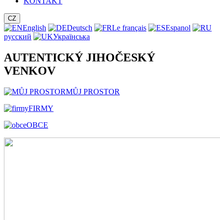
KONTAKT
CZ
English
Deutsch
Le français
Espanol
русский
Українська
AUTENTICKÝ JIHOČESKÝ
VENKOV
MŮJ PROSTOR
FIRMY
OBCE