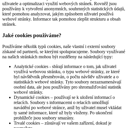
uživatele a optimalizaci využití webových stránek. Rovněž jsou
používány k vytvoření anonymních, souhrnných statistických údajů,
které pomohou analyzovat, jakým způsobem uživatel používá
webové stránky. Informace tak pomohou zlepšit strukturu a obsah
stránek.
Jaké cookies používáme?
Používáme několik typů cookies, naše vlastní i externí soubory
získané od partnerů, se kterými spolupracujeme. Soubory využívané
na našich stránkách mohou být rozděleny na následující typy:
Analytické cookies - sbírají informace o tom, jak uživatel
využívá webovou stránku, o typu webové stránky, ze které
byl návštěvník přesměrován, o počtu návštěv uživatele a o
statistikách webové stránky. Tyto soubory nezaznamenávají
osobní data, ale jsou používány pro shromažďování statistik
webové stránky.
Dynamické cookies – používají se k uložení informací o
relacích. Soubory s informacemi o relacích umožňují
navádění po webové stránce, aniž by uživatel musel vkládat
ty samé informace, které už byly vloženy. Po ukončení
prohlížeče jsou soubory smazány.
Trvalé cookies – zůstávají ve vašem zařízení, dokud je