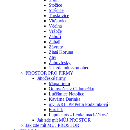
Stožice
Strýčice
Truskovice
Vitějovice
Včelná
Vrábče
Záboří
Zahájí
Závraty
Zlatá Koruna
Zliv
Žabovřesky
Jak zde mít svou obec
PROSTOR PRO FIRMY
Jihočeské firmy
Mapa firem
Od oveček z Chlumečku
Lučištnice Netolice
Kavárna Darinka
my_ART_PP Petra Podzimková
Fox ink
Lapule arts - Lenka macháčková
Jak zde mít MŮJ PROSTOR
Jak zde mít MŮJ PROSTOR